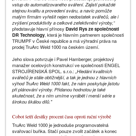
vstup do automatizovaného sváření. Zajistí pokaždé
stejnou kvalitu a provedení sváru, a navíc pomůže
malým firmám vyřešit nejen nedostatek svářečů, ale i
zvýšení produktivity a celkové zefektivnění výroby,“
představuje hlavní přínosy
David Rys ze společnosti
DR Technology
, která je hlavním partnerem společnosti
TRUMPF v České republice a má výhradní práva na
prodej TruArc Weld 1000 na českém území.
Jeho slova potvrzuje i Pavel Hamberger, projektový
manažer ocelových konstrukcí ve společnosti ENGEL
STROJÍRENSKÁ SPOL. s.r.o.:
„Hledání kvalitních
svářečů je stále obtížnější, a tak je jednou z hlavních
výhod TruArc Weld 1000 fakt, že nám poskytuje jistotu
při plánování výroby. Přidanou hodnotou je také
skutečnost, že s ním umíme vyrábět i menší série s
širokou škálou dílů."
Cobot šetří desítky procent času oproti ruční výrobě
TruArc Weld 1000 je jednoduše programovatelná
svařovací buňka. Stačí pouze zvolit začátek a konec