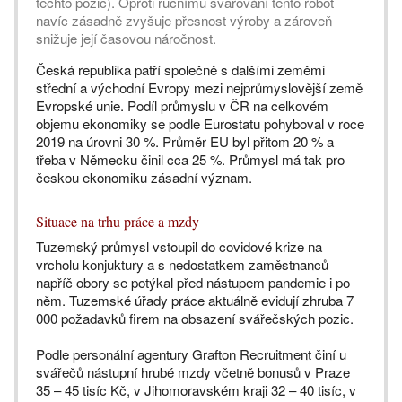
těchto pozic). Oproti ručnímu svařování tento robot
navíc zásadně zvyšuje přesnost výroby a zároveň
snižuje její časovou náročnost.
Česká republika patří společně s dalšími zeměmi
střední a východní Evropy mezi nejprůmyslovější země
Evropské unie. Podíl průmyslu v ČR na celkovém
objemu ekonomiky se podle Eurostatu pohyboval v roce
2019 na úrovni 30 %. Průměr EU byl přitom 20 % a
třeba v Německu činil cca 25 %. Průmysl má tak pro
českou ekonomiku zásadní význam.
Situace na trhu práce a mzdy
Tuzemský průmysl vstoupil do covidové krize na
vrcholu konjuktury a s nedostatkem zaměstnanců
napříč obory se potýkal před nástupem pandemie i po
něm. Tuzemské úřady práce aktuálně evidují zhruba 7
000 požadavků firem na obsazení svářečských pozic.
Podle personální agentury Grafton Recruitment činí u
svářečů nástupní hrubé mzdy včetně bonusů v Praze
35 – 45 tisíc Kč, v Jihomoravském kraji 32 – 40 tisíc, v