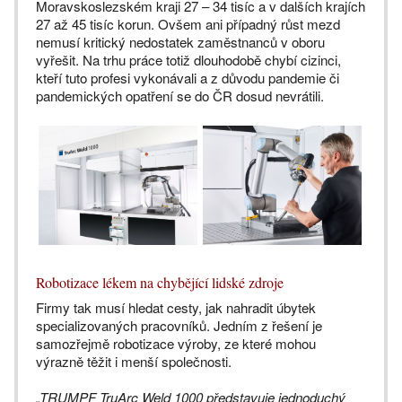
Moravskoslezském kraji 27 – 34 tisíc a v dalších krajích
27 až 45 tisíc korun. Ovšem ani případný růst mezd
nemusí kritický nedostatek zaměstnanců v oboru
vyřešit. Na trhu práce totiž dlouhodobě chybí cizinci,
kteří tuto profesi vykonávali a z důvodu pandemie či
pandemických opatření se do ČR dosud nevrátili.
Robotizace lékem na chybějící lidské zdroje
Firmy tak musí hledat cesty, jak nahradit úbytek
specializovaných pracovníků. Jedním z řešení je
samozřejmě robotizace výroby, ze které mohou
výrazně těžit i menší společnosti.
„TRUMPF TruArc Weld 1000 představuje jednoduchý