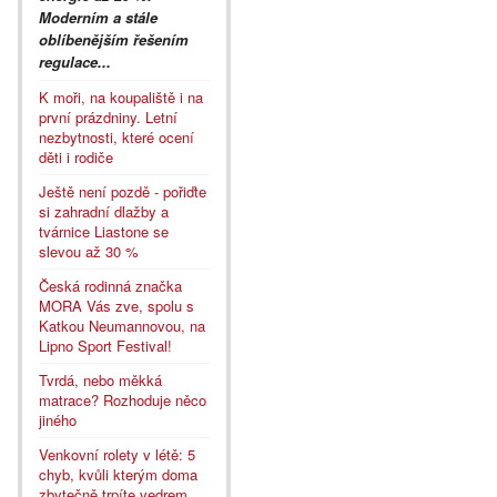
Moderním a stále
oblíbenějším řešením
regulace...
K moři, na koupaliště i na
první prázdniny. Letní
nezbytnosti, které ocení
děti i rodiče
Ještě není pozdě - pořiďte
si zahradní dlažby a
tvárnice Liastone se
slevou až 30 %
Česká rodinná značka
MORA Vás zve, spolu s
Katkou Neumannovou, na
Lipno Sport Festival!
Tvrdá, nebo měkká
matrace? Rozhoduje něco
jiného
Venkovní rolety v létě: 5
chyb, kvůli kterým doma
zbytečně trpíte vedrem