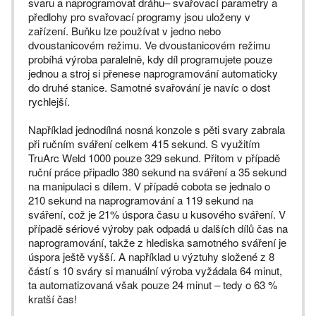
svaru a naprogramovat dráhu– svařovací parametry a
předlohy pro svařovací programy jsou uloženy v
zařízení. Buňku lze používat v jedno nebo
dvoustanicovém režimu. Ve dvoustanicovém režimu
probíhá výroba paralelně, kdy díl programujete pouze
jednou a stroj si přenese naprogramování automaticky
do druhé stanice. Samotné svařování je navíc o dost
rychlejší.
Například jednodílná nosná konzole s pěti svary zabrala
při ručním sváření celkem 415 sekund. S využitím
TruArc Weld 1000 pouze 329 sekund. Přitom v případě
ruční práce připadlo 380 sekund na sváření a 35 sekund
na manipulaci s dílem. V případě cobota se jednalo o
210 sekund na naprogramování a 119 sekund na
sváření, což je 21% úspora času u kusového sváření. V
případě sériové výroby pak odpadá u dalších dílů čas na
naprogramování, takže z hlediska samotného sváření je
úspora ještě vyšší. A například u výztuhy složené z 8
částí s 10 sváry si manuální výroba vyžádala 64 minut,
ta automatizovaná však pouze 24 minut – tedy o 63 %
kratší čas!