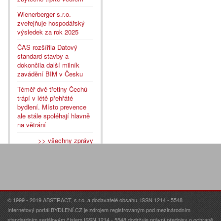
Wienerberger s.r.o.
zveřejňuje hospodářský
výsledek za rok 2025
ČAS rozšířila Datový
standard stavby a
dokončila další milník
zavádění BIM v Česku
Téměř dvě třetiny Čechů
trápí v létě přehřáté
bydlení. Místo prevence
ale stále spoléhají hlavně
na větrání
>> všechny zprávy
© 1999 - 2019 ABSTRACT, s.r.o. a dodavatelé obsahu. ISSN 1214 - 5548
Internetový portál BYDLENÍ.CZ je zdrojem registrovaným pod mezinárodním
standardním seriálovým číslem ISSN 1214 - 5548 dodržuje právní předpisy o ochraně