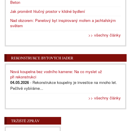
Beton
Jak proměnit hlučný prostor v klidné bydlení
Nad obzorem: Panelový byt inspirovaný mořem a jachtařským
světem
>> všechny články
REKONSTRUKCE BYTOVÝCH JADER
Nová koupelna bez vodního kamene: Na co myslet už
při rekonstrukci
04.05.2026
- Rekonstrukce koupelny je investice na mnoho let.
Pečlivě vybíráme...
>> všechny články
TRŽIŠTĚ ZPRÁV