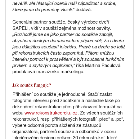
nevěřili, ale hlasující ocenili naši nápaditost a srdce,
které jsme do proměny vložili,
“ dodává.
Generální partner soutěže, český výrobce dveří
SAPELI, vidí v soutěži zejména možnost osvěty.
„Rozhodli jsme se jako partner do soutěže zapojit,
abychom českým domácnostem připomněli, že i dveře
jsou důležitou součástí interiéru. Právě na dveře se totiž
při rekonstrukcích často zapomíná. Přitom můžou
interiéru pomoci k prosvětlení a být současně funkčním
prvkem a stylovým doplňkem,“
říká Martina Paculová,
produktová manažerka marketingu.
Jak soutěž funguje?
Přihlášení do soutěže je jednoduché. Stačí zaslat
fotografie interiéru před začátkem a následně také po
dokončení rekonstrukce přes přihlašovací formulář na
webu
www.rekonstrukceroku.cz
. Ze všech soutěžních
rekonstrukcí, resp. přihlášených fotografií „před“ a „po“,
vybere odborná porota složená ze zástupců
organizátora, partnerů soutěže a odborníků v oboru
interiérového designu celkem 30 rekonstrukcí, které