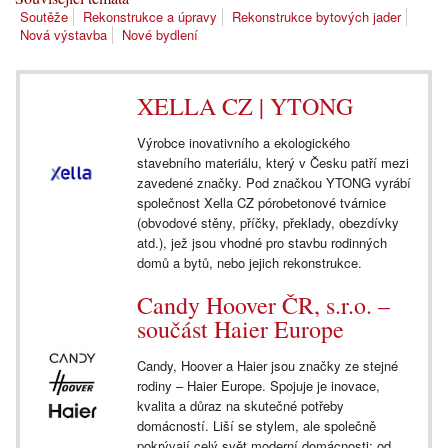
Soutěže
Rekonstrukce a úpravy
Rekonstrukce bytových jader
Nová výstavba
Nové bydlení
XELLA CZ | YTONG
Výrobce inovativního a ekologického
stavebního materiálu, který v Česku patří mezi
zavedené značky. Pod značkou YTONG vyrábí
společnost Xella CZ pórobetonové tvárnice
(obvodové stěny, příčky, překlady, obezdívky
atd.), jež jsou vhodné pro stavbu rodinných
domů a bytů, nebo jejich rekonstrukce.
Candy Hoover ČR, s.r.o. –
součást Haier Europe
Candy, Hoover a Haier jsou značky ze stejné
rodiny – Haier Europe. Spojuje je inovace,
kvalita a důraz na skutečné potřeby
domácností. Liší se stylem, ale společně
pokrývají celý svět moderní domácnosti: od