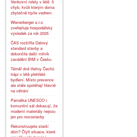
Venkovní rolety v létě: 5
chyb, kvůli kterým doma
zbytečně trpíte vedrem
Wienerberger s.r.o.
zveřejňuje hospodářský
výsledek za rok 2025
ČAS rozšířila Datový
standard stavby a
dokončila další milník
zavádění BIM v Česku
Téměř dvě třetiny Čechů
trápí v létě přehřáté
bydlení. Místo prevence
ale stále spoléhají hlavně
na větrání
Památka UNESCO i
komunitní sál dokazují, že
moderní materiály nejsou
jen pro novostavby
Rekonstruujete starší
dům? Čtyři situace, které