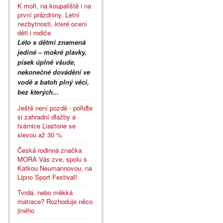
K moři, na koupaliště i na
první prázdniny. Letní
nezbytnosti, které ocení
děti i rodiče
Léto s dětmi znamená
jediné – mokré plavky,
písek úplně všude,
nekonečné dovádění ve
vodě a batoh plný věcí,
bez kterých...
Ještě není pozdě - pořiďte
si zahradní dlažby a
tvárnice Liastone se
slevou až 30 %
Česká rodinná značka
MORA Vás zve, spolu s
Katkou Neumannovou, na
Lipno Sport Festival!
Tvrdá, nebo měkká
matrace? Rozhoduje něco
jiného