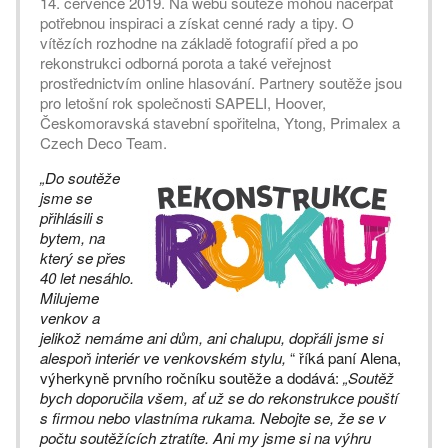
14. července 2019. Na webu soutěže mohou načerpat
potřebnou inspiraci a získat cenné rady a tipy. O
vítězích rozhodne na základě fotografií před a po
rekonstrukci odborná porota a také veřejnost
prostřednictvím online hlasování. Partnery soutěže jsou
pro letošní rok společnosti SAPELI, Hoover,
Českomoravská stavební spořitelna, Ytong, Primalex a
Czech Deco Team.
„Do soutěže
jsme se
přihlásili s
bytem, na
který se přes
40 let nesáhlo.
Milujeme
venkov a
jelikož nemáme ani dům, ani chalupu, dopřáli jsme si
alespoň interiér ve venkovském stylu,
“ říká paní Alena,
výherkyně prvního ročníku soutěže a dodává:
„Soutěž
bych doporučila všem, ať už se do rekonstrukce pouští
s firmou nebo vlastníma rukama. Nebojte se, že se v
počtu soutěžících ztratíte. Ani my jsme si na výhru