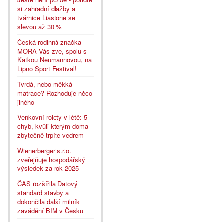
si zahradní dlažby a
tvárnice Liastone se
slevou až 30 %
Česká rodinná značka
MORA Vás zve, spolu s
Katkou Neumannovou, na
Lipno Sport Festival!
Tvrdá, nebo měkká
matrace? Rozhoduje něco
jiného
Venkovní rolety v létě: 5
chyb, kvůli kterým doma
zbytečně trpíte vedrem
Wienerberger s.r.o.
zveřejňuje hospodářský
výsledek za rok 2025
ČAS rozšířila Datový
standard stavby a
dokončila další milník
zavádění BIM v Česku