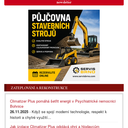
newsletter
ZATEPLOVÁNÍ A REKONSTRUKCE
Climatizer Plus pomáhá šetřit energii v Psychiatrické nemocnici
Bohnice
26.11.2025
- Když se spojí moderní technologie, respekt k
historii a chytré využití...
Jak izolace Climatizer Plus odolává ohni a hlodavcům