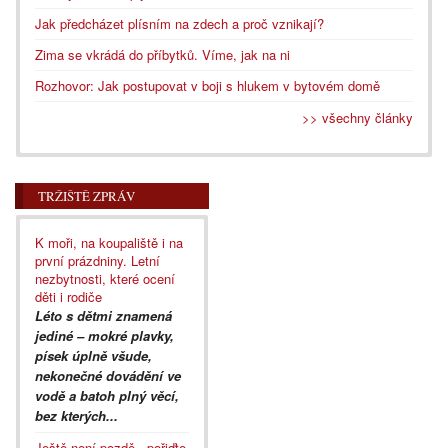
Jak předcházet plísním na zdech a proč vznikají?
Zima se vkrádá do příbytků. Víme, jak na ni
Rozhovor: Jak postupovat v boji s hlukem v bytovém domě
>> všechny články
TRŽIŠTĚ ZPRÁV
K moři, na koupaliště i na
první prázdniny. Letní
nezbytnosti, které ocení
děti i rodiče
Léto s dětmi znamená
jediné – mokré plavky,
písek úplně všude,
nekonečné dovádění ve
vodě a batoh plný věcí,
bez kterých...
Ještě není pozdě - pořiďte