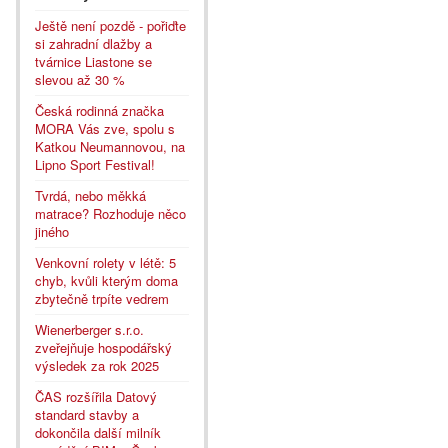
Ještě není pozdě - pořiďte
si zahradní dlažby a
tvárnice Liastone se
slevou až 30 %
Česká rodinná značka
MORA Vás zve, spolu s
Katkou Neumannovou, na
Lipno Sport Festival!
Tvrdá, nebo měkká
matrace? Rozhoduje něco
jiného
Venkovní rolety v létě: 5
chyb, kvůli kterým doma
zbytečně trpíte vedrem
Wienerberger s.r.o.
zveřejňuje hospodářský
výsledek za rok 2025
ČAS rozšířila Datový
standard stavby a
dokončila další milník