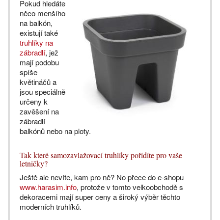
Pokud hledáte
něco menšího
na balkón,
existují také
truhlíky na
zábradlí
, jež
mají podobu
spíše
květináčů a
jsou speciálně
určeny k
zavěšení na
zábradlí
balkónů nebo na ploty.
Tak které samozavlažovací truhlíky pořídíte pro vaše
letničky?
Ještě ale nevíte, kam pro ně? No přece do e-shopu
www.harasim.info
, protože v tomto velkoobchodě s
dekoracemi mají super ceny a široký výběr těchto
moderních truhlíků.