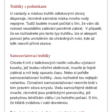
Truhlíky s podmiskami
U varianty s miskou truhlík odtokovými otvory
disponuje, nicméně samotná miska mnoho vody
nepojme. Tudíž budete muset počítat s tím, že vám dá
nutnost neustálého zalévání poměrně zabrat. V případě,
že se rozhodnete pro tento typ truhlíku, lze si alespoň
pomoci jeho umístěním do chráněných míst, kde až
tolik nesvítí přímé slunce.
Samozavlažovací truhlíky
Chcete-li mít z balkónových rostlin vskutku výstavní
kousky, jež budou všichni obdivovat, musíte je hojně
zalévat a mít tedy spoustu času. Nebo si pořiďte
samozavlažovací truhlíky. Jsou rozhodně tou nejlepší
variantou. Označení samozavlažovací nesmíte brát v
tom pravém slova smyslu. Vodu samozřejmě dolévat
musíte, nicméně jsou praktickými pomocníky, jež
poskytnou letničkám vláhu i za horkého počasí. S tím,
že klidně zvládnou i vaši dovolenou.