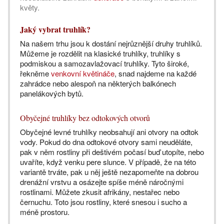
květy.
Jaký vybrat truhlík?
Na našem trhu jsou k dostání nejrůznější druhy truhlíků.
Můžeme je rozdělit na klasické truhlíky, truhlíky s
podmiskou a samozavlažovací truhlíky. Tyto široké,
řekněme
venkovní květináče
, snad najdeme na každé
zahrádce nebo alespoň na některých balkónech
panelákových bytů.
Obyčejné truhlíky bez odtokových otvorů
Obyčejné levné truhlíky neobsahují ani otvory na odtok
vody. Pokud do dna odtokové otvory sami neuděláte,
pak v něm rostliny při deštivém počasí buď utopíte, nebo
uvaříte, když venku pere slunce. V případě, že na této
variantě trváte, pak u něj ještě nezapomeňte na dobrou
drenážní vrstvu a osázejte spíše méně náročnými
rostlinami. Můžete zkusit afrikány, nestařec nebo
černuchu. Toto jsou rostliny, které snesou i sucho a
méně prostoru.