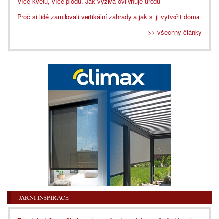
Více květů, více plodů. Jak výživa ovlivňuje úrodu
Proč si lidé zamilovali vertikální zahrady a jak si ji vytvořit doma
>> všechny články
JARNÍ INSPIRACE