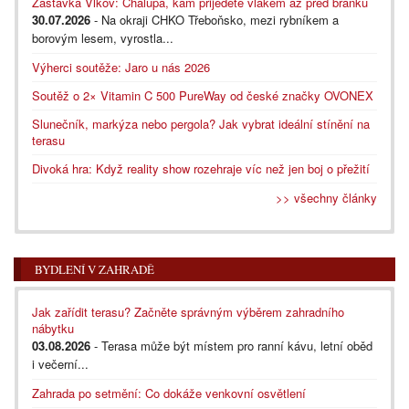
Zastávka Vlkov: Chalupa, kam přijedete vlakem až před branku
30.07.2026
- Na okraji CHKO Třeboňsko, mezi rybníkem a
borovým lesem, vyrostla...
Výherci soutěže: Jaro u nás 2026
Soutěž o 2× Vitamin C 500 PureWay od české značky OVONEX
Slunečník, markýza nebo pergola? Jak vybrat ideální stínění na
terasu
Divoká hra: Když reality show rozehraje víc než jen boj o přežití
>> všechny články
BYDLENÍ V ZAHRADĚ
Jak zařídit terasu? Začněte správným výběrem zahradního
nábytku
03.08.2026
- Terasa může být místem pro ranní kávu, letní oběd
i večerní...
Zahrada po setmění: Co dokáže venkovní osvětlení