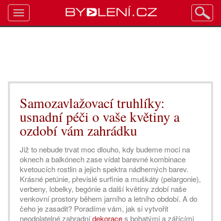
Toggle
navigation
Samozavlažovací truhlíky:
usnadní péči o vaše květiny a
ozdobí vám zahrádku
Již to nebude trvat moc dlouho, kdy budeme moci na
oknech a balkónech zase vídat barevné kombinace
kvetoucích rostlin a jejich spektra nádherných barev.
Krásné petúnie, převislé surfinie a muškáty (pelargonie),
verbeny, lobelky, begónie a další květiny zdobí naše
venkovní prostory během jarního a letního období. A do
čeho je zasadit? Poradíme vám, jak si vytvořit
neodolatelné zahradní
dekorace
s bohatými a zářícími