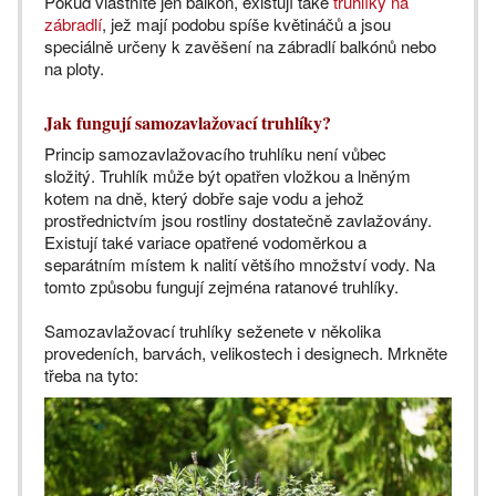
Pokud vlastníte jen balkón, existují také
truhlíky na
zábradlí
, jež mají podobu spíše květináčů a jsou
speciálně určeny k zavěšení na zábradlí balkónů nebo
na ploty.
Jak fungují samozavlažovací truhlíky?
Princip samozavlažovacího truhlíku není vůbec
složitý. Truhlík může být opatřen vložkou a lněným
kotem na dně, který dobře saje vodu a jehož
prostřednictvím jsou rostliny dostatečně zavlažovány.
Existují také variace opatřené vodoměrkou a
separátním místem k nalití většího množství vody. Na
tomto způsobu fungují zejména ratanové truhlíky.
Samozavlažovací truhlíky seženete v několika
provedeních, barvách, velikostech i designech. Mrkněte
třeba na tyto: