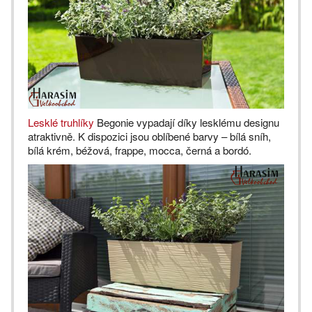
Lesklé truhlíky
Begonie vypadají díky lesklému designu
atraktivně. K dispozici jsou oblíbené barvy – bílá sníh,
bílá krém, béžová, frappe, mocca, černá a bordó.