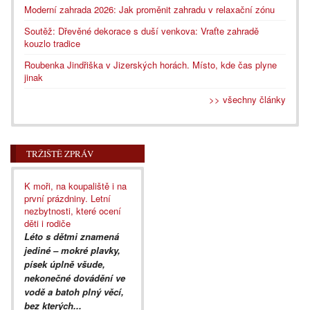
Moderní zahrada 2026: Jak proměnit zahradu v relaxační zónu
Soutěž: Dřevěné dekorace s duší venkova: Vraťte zahradě
kouzlo tradice
Roubenka Jindřiška v Jizerských horách. Místo, kde čas plyne
jinak
>> všechny články
TRŽIŠTĚ ZPRÁV
K moři, na koupaliště i na
první prázdniny. Letní
nezbytnosti, které ocení
děti i rodiče
Léto s dětmi znamená
jediné – mokré plavky,
písek úplně všude,
nekonečné dovádění ve
vodě a batoh plný věcí,
bez kterých...