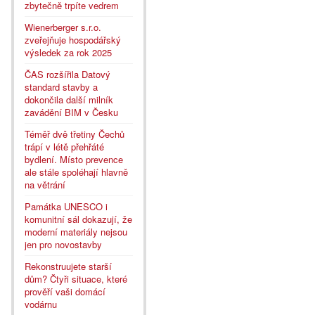
zbytečně trpíte vedrem
Wienerberger s.r.o.
zveřejňuje hospodářský
výsledek za rok 2025
ČAS rozšířila Datový
standard stavby a
dokončila další milník
zavádění BIM v Česku
Téměř dvě třetiny Čechů
trápí v létě přehřáté
bydlení. Místo prevence
ale stále spoléhají hlavně
na větrání
Památka UNESCO i
komunitní sál dokazují, že
moderní materiály nejsou
jen pro novostavby
Rekonstruujete starší
dům? Čtyři situace, které
prověří vaši domácí
vodárnu