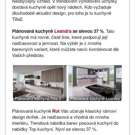
Neobyčejný vzhled. V trendovém vyhotovení úchytky
dostává kuchyně opět nový nádech. Kdo vyžaduje
dlouhodobě aktuální design, pro toho je tu kuchyně
Tilia2.
Plánovaná kuchyně
Leandra
se slevou 37 %
. Tato
kuchyně má rovné, čisté linie, které podporují její
nadčasovost a jemnost. Na výběr je z mnoha
barevných variant, které můžete navíc kombinovat dle
Vašich představ.
Plánovaná kuchyně Tilia 2
Plánovaná kuchyně Leandra
Plánovaná kuchyně
Rut
Vás učaruje klasický rámovi
design dvířek. Je nadčasová a vhodná do mnoha
interiéru. Trendová nabídka barev posouvá kuchyni do
nabídky Top kuchyní. Nyní se slevou 37 %.