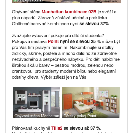
Obývací stěna
Manhattan kombinace 02B
je svěží a
plná nápadů. Zároveň zůstává účelná a praktická.
Oblíbené barevné kombinace nyní
se slevou 37%
.
Zvažujete vybavení pokoje pro dítě či studenta?
Pokojová sestava
Point
nyní se slevou 25 %
může být
pro Vás tím pravým řešením. Nakombinujte si stolky,
židličky, skříně, postele a mnoho dalšího ze zdravotně
nezávadného a bezpečného nábytku. Pro děti nabízíme
širokou škálu barev – pestrou modrou, zelenou nebo
oranžovou, pro studenty moderní bílou nebo elegantní
odstíny dřeva. Výběr záleží jen na Vás!
Obývací stěna Manhattan
Dětský pokoj Point
02B
Plánovaná kuchyně
Tilia2
se slevou až 37 %
.