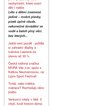
nezbytnosti, které ocení
děti i rodiče
Léto s dětmi znamená
jediné – mokré plavky,
písek úplně všude,
nekonečné dovádění ve
vodě a batoh plný věcí,
bez kterých...
Ještě není pozdě - pořiďte
si zahradní dlažby a
tvárnice Liastone se
slevou až 30 %
Česká rodinná značka
MORA Vás zve, spolu s
Katkou Neumannovou, na
Lipno Sport Festival!
Tvrdá, nebo měkká
matrace? Rozhoduje něco
jiného
Venkovní rolety v létě: 5
chyb, kvůli kterým doma