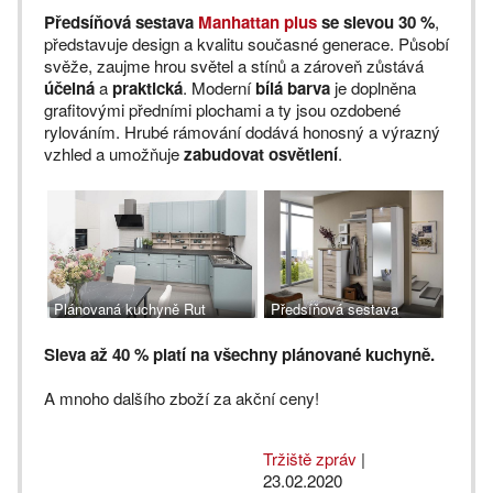
Předsíňová sestava
Manhattan plus
se slevou 30 %
,
představuje design a kvalitu současné generace. Působí
svěže, zaujme hrou světel a stínů a zároveň zůstává
účelná
a
praktická
. Moderní
bílá barva
je doplněna
grafitovými předními plochami a ty jsou ozdobené
rylováním. Hrubé rámování dodává honosný a výrazný
vzhled a umožňuje
zabudovat osvětlení
.
Plánovaná kuchyně Rut
Předsíňová sestava
Manhattan plus
Sleva až 40 % platí na všechny plánované kuchyně.
A mnoho dalšího zboží za akční ceny!
Tržiště zpráv
|
23.02.2020