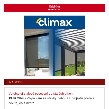
Odebírat
newsletter
NÁBYTEK
Vyrobte si stylové posezení ze starých prken
13.04.2026
- Zbyla vám ze stavby nebo DIY projektu prkna a
nevíte, co s nimi?...