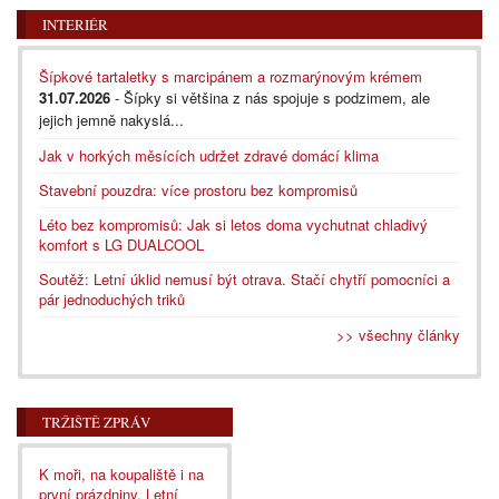
INTERIÉR
Šípkové tartaletky s marcipánem a rozmarýnovým krémem
31.07.2026
- Šípky si většina z nás spojuje s podzimem, ale
jejich jemně nakyslá...
Jak v horkých měsících udržet zdravé domácí klima
Stavební pouzdra: více prostoru bez kompromisů
Léto bez kompromisů: Jak si letos doma vychutnat chladivý
komfort s LG DUALCOOL
Soutěž: Letní úklid nemusí být otrava. Stačí chytří pomocníci a
pár jednoduchých triků
>> všechny články
TRŽIŠTĚ ZPRÁV
K moři, na koupaliště i na
první prázdniny. Letní