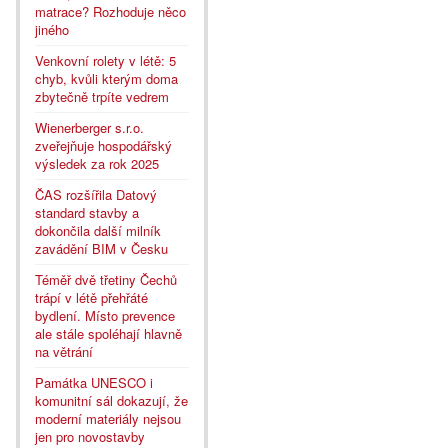
matrace? Rozhoduje něco
jiného
Venkovní rolety v létě: 5
chyb, kvůli kterým doma
zbytečně trpíte vedrem
Wienerberger s.r.o.
zveřejňuje hospodářský
výsledek za rok 2025
ČAS rozšířila Datový
standard stavby a
dokončila další milník
zavádění BIM v Česku
Téměř dvě třetiny Čechů
trápí v létě přehřáté
bydlení. Místo prevence
ale stále spoléhají hlavně
na větrání
Památka UNESCO i
komunitní sál dokazují, že
moderní materiály nejsou
jen pro novostavby