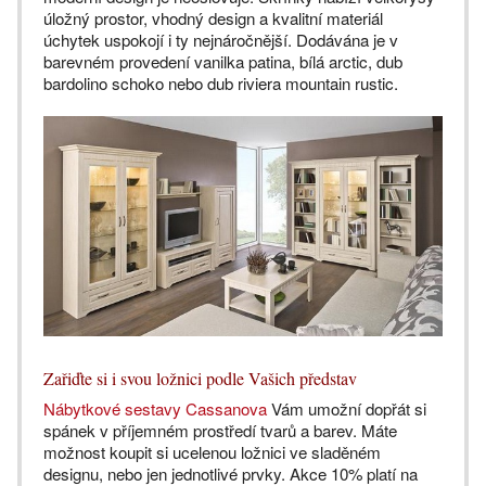
úložný prostor, vhodný design a kvalitní materiál
úchytek uspokojí i ty nejnáročnější. Dodávána je v
barevném provedení vanilka patina, bílá arctic, dub
bardolino schoko nebo dub riviera mountain rustic.
Zařiďte si i svou ložnici podle Vašich představ
Nábytkové sestavy Cassanova
Vám umožní dopřát si
spánek v příjemném prostředí tvarů a barev. Máte
možnost koupit si ucelenou ložnici ve sladěném
designu, nebo jen jednotlivé prvky. Akce 10% platí na