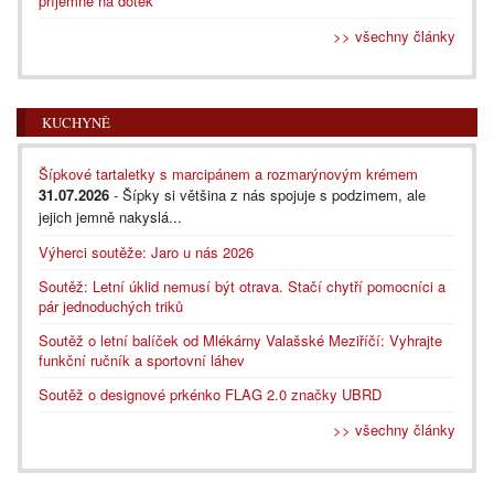
příjemné na dotek
>> všechny články
KUCHYNĚ
Šípkové tartaletky s marcipánem a rozmarýnovým krémem
31.07.2026
- Šípky si většina z nás spojuje s podzimem, ale
jejich jemně nakyslá...
Výherci soutěže: Jaro u nás 2026
Soutěž: Letní úklid nemusí být otrava. Stačí chytří pomocníci a
pár jednoduchých triků
Soutěž o letní balíček od Mlékárny Valašské Meziříčí: Vyhrajte
funkční ručník a sportovní láhev
Soutěž o designové prkénko FLAG 2.0 značky UBRD
>> všechny články