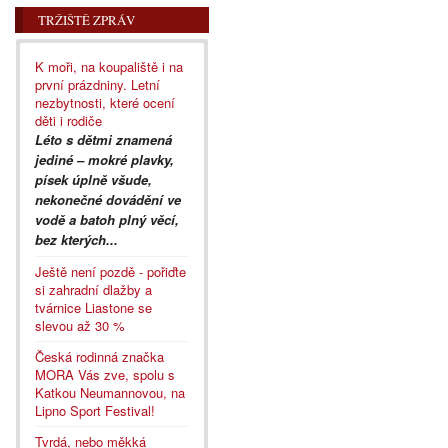
TRŽIŠTĚ ZPRÁV
K moři, na koupaliště i na
první prázdniny. Letní
nezbytnosti, které ocení
děti i rodiče
Léto s dětmi znamená
jediné – mokré plavky,
písek úplně všude,
nekonečné dovádění ve
vodě a batoh plný věcí,
bez kterých...
Ještě není pozdě - pořiďte
si zahradní dlažby a
tvárnice Liastone se
slevou až 30 %
Česká rodinná značka
MORA Vás zve, spolu s
Katkou Neumannovou, na
Lipno Sport Festival!
Tvrdá, nebo měkká