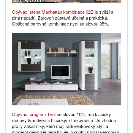
Obývací stěna Manhattan kombinace 02B
je svěží a
plná nápadů. Zároveň zůstává účelná a praktická.
Oblíbené barevné kombinace nyní se slevou 35%.
Obývací program Tirol
se slevou 10%, má klasický
rámový tvar dveří s hlubokým frézováním. Je vhodná
pro ty zákazníky, kteří mají rádi venkovský styl, a
moderní design je neoslovuje. Skříňky nabízí velkorysý