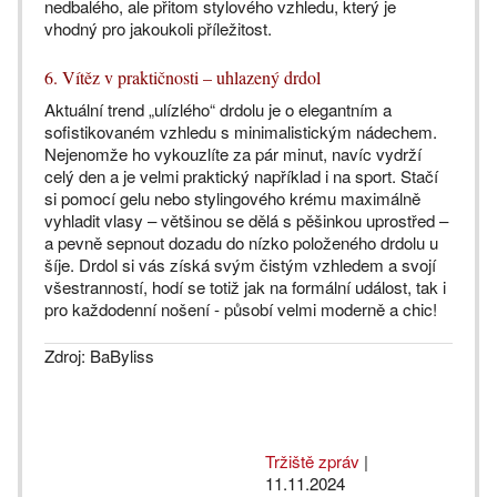
nedbalého, ale přitom stylového vzhledu, který je
vhodný pro jakoukoli příležitost.
6. Vítěz v praktičnosti – uhlazený drdol
Aktuální trend „ulízlého“ drdolu je o elegantním a
sofistikovaném vzhledu s minimalistickým nádechem.
Nejenomže ho vykouzlíte za pár minut, navíc vydrží
celý den a je velmi praktický například i na sport. Stačí
si pomocí gelu nebo stylingového krému maximálně
vyhladit vlasy – většinou se dělá s pěšinkou uprostřed –
a pevně sepnout dozadu do nízko položeného drdolu u
šíje. Drdol si vás získá svým čistým vzhledem a svojí
všestranností, hodí se totiž jak na formální událost, tak i
pro každodenní nošení - působí velmi moderně a chic!
Zdroj: BaByliss
Tržiště zpráv
|
11.11.2024