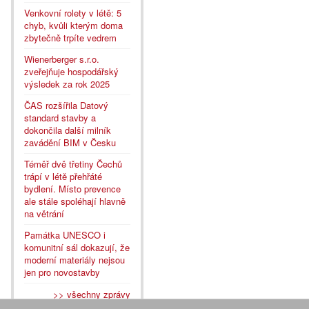
Venkovní rolety v létě: 5
chyb, kvůli kterým doma
zbytečně trpíte vedrem
Wienerberger s.r.o.
zveřejňuje hospodářský
výsledek za rok 2025
ČAS rozšířila Datový
standard stavby a
dokončila další milník
zavádění BIM v Česku
Téměř dvě třetiny Čechů
trápí v létě přehřáté
bydlení. Místo prevence
ale stále spoléhají hlavně
na větrání
Památka UNESCO i
komunitní sál dokazují, že
moderní materiály nejsou
jen pro novostavby
>> všechny zprávy