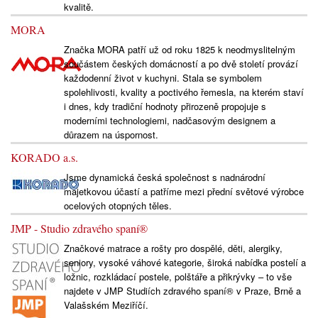
kvalitě.
MORA
Značka MORA patří už od roku 1825 k neodmyslitelným
součástem českých domácností a po dvě století provází
každodenní život v kuchyni. Stala se symbolem
spolehlivosti, kvality a poctivého řemesla, na kterém staví
i dnes, kdy tradiční hodnoty přirozeně propojuje s
moderními technologiemi, nadčasovým designem a
důrazem na úspornost.
KORADO a.s.
Jsme dynamická česká společnost s nadnárodní
majetkovou účastí a patříme mezi přední světové výrobce
ocelových otopných těles.
JMP - Studio zdravého spaní®
Značkové matrace a rošty pro dospělé, děti, alergiky,
seniory, vysoké váhové kategorie, široká nabídka postelí a
ložnic, rozkládací postele, polštáře a přikrývky – to vše
najdete v JMP Studiích zdravého spaní® v Praze, Brně a
Valašském Meziříčí.