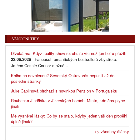
VÁNOČNÍ TIPY
Divoká hra: Když reality show rozehraje víc než jen boj o přežití
22.06.2026
- Fanoušci romantických bestsellerů zbystřete.
Jméno Cassie Connor možná...
Kniha na dovolenou? Severský Ostrov vás nepustí až do
poslední stránky
Julie Caplinová přichází s novinkou Penzion v Portugalsku
Roubenka Jindřiška v Jizerských horách. Místo, kde čas plyne
jinak
Mé vysněné lásky: Co by se stalo, kdyby jeden váš den proběhl
úplně jinak?
>> všechny články