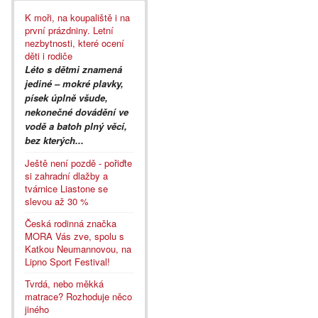
K moři, na koupaliště i na
první prázdniny. Letní
nezbytnosti, které ocení
děti i rodiče
Léto s dětmi znamená
jediné – mokré plavky,
písek úplně všude,
nekonečné dovádění ve
vodě a batoh plný věcí,
bez kterých...
Ještě není pozdě - pořiďte
si zahradní dlažby a
tvárnice Liastone se
slevou až 30 %
Česká rodinná značka
MORA Vás zve, spolu s
Katkou Neumannovou, na
Lipno Sport Festival!
Tvrdá, nebo měkká
matrace? Rozhoduje něco
jiného