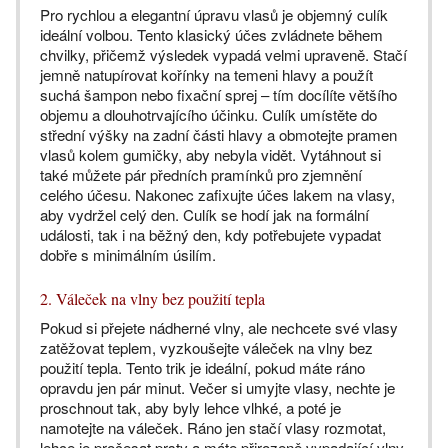
Pro rychlou a elegantní úpravu vlasů je objemný culík
ideální volbou. Tento klasický účes zvládnete během
chvilky, přičemž výsledek vypadá velmi upraveně. Stačí
jemně natupírovat kořínky na temeni hlavy a použít
suchá šampon nebo fixační sprej – tím docílíte většího
objemu a dlouhotrvajícího účinku. Culík umístěte do
střední výšky na zadní části hlavy a obmotejte pramen
vlasů kolem gumičky, aby nebyla vidět. Vytáhnout si
také můžete pár předních pramínků pro zjemnění
celého účesu. Nakonec zafixujte účes lakem na vlasy,
aby vydržel celý den. Culík se hodí jak na formální
události, tak i na běžný den, kdy potřebujete vypadat
dobře s minimálním úsilím.
2. Váleček na vlny bez použití tepla
Pokud si přejete nádherné vlny, ale nechcete své vlasy
zatěžovat teplem, vyzkoušejte váleček na vlny bez
použití tepla. Tento trik je ideální, pokud máte ráno
opravdu jen pár minut. Večer si umyjte vlasy, nechte je
proschnout tak, aby byly lehce vlhké, a poté je
namotejte na váleček. Ráno jen stačí vlasy rozmotat,
lehce je pročesat prsty a máte přirozeně vypadající vlny,