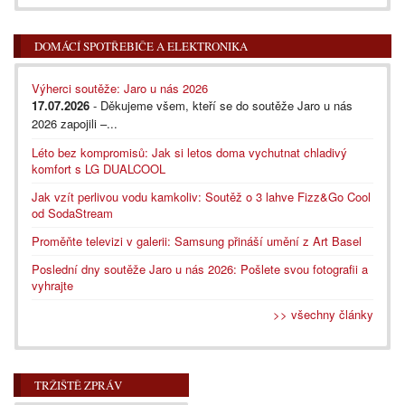
DOMÁCÍ SPOTŘEBIČE A ELEKTRONIKA
Výherci soutěže: Jaro u nás 2026
17.07.2026
- Děkujeme všem, kteří se do soutěže Jaro u nás
2026 zapojili –...
Léto bez kompromisů: Jak si letos doma vychutnat chladivý
komfort s LG DUALCOOL
Jak vzít perlivou vodu kamkoliv: Soutěž o 3 lahve Fizz&Go Cool
od SodaStream
Proměňte televizi v galerii: Samsung přináší umění z Art Basel
Poslední dny soutěže Jaro u nás 2026: Pošlete svou fotografii a
vyhrajte
>> všechny články
TRŽIŠTĚ ZPRÁV