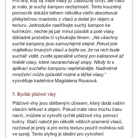
Pro dny, kdy by vaše vlasy již zasloužily umýt, ale času
je málo, je suchý šampon nezbytností. Tento kouzelný
pomocník dokáže během několika vteřin absorbovat
přebytečnou mastnotu z vlasů a dodat jim objem a
texturu. Jednoduše nastříkejte suchý šampon ke
kořínkům, nechte jej pár minut působit a poté vlasy
důkladně pročešte či vyfoukejte fénem.
„Ne všechny
suché šampony jsou samozřejmě stejné. Pokud jste
majitelkou tmavých vlasů a bojíte se, že na nich bude
sucháč vidět, zvolte speciálně určený pro kaštanové až
hnědé vlasy, které nezanechávají stopy. Nikdy to s
aplikací suchého šamponu nepřehánějte. Nadměrné
množství může způsobit matné a těžké vlasy,“
vysvětluje kadeřnice Magdalena Rousová.
5. Rychlé plážové vlny
Plážové vlny jsou oblíbeným účesem, který dodá vašim
vlasům lehkost a objem. Pokud máte ráno trochu času
navíc, můžete si vytvořit rychlé plážové vlny pomocí
kulmy. Stačí natočit jen několik větších pramenů vlasů,
rozčesat je prsty a pro extra texturu použít mořskou sůl
ve spreji. Tento styling je ideální pro vytvoření