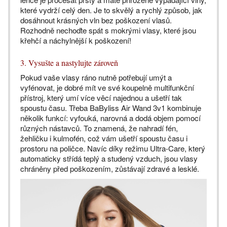
které vydrží celý den. Je to skvělý a rychlý způsob, jak
dosáhnout krásných vln bez poškození vlasů.
Rozhodně nechoďte spát s mokrými vlasy, které jsou
křehčí a náchylnější k poškození!
3. Vysušte a nastylujte zároveň
Pokud vaše vlasy ráno nutně potřebují umýt a
vyfénovat, je dobré mít ve své koupelně multifunkční
přístroj, který umí více věcí najednou a ušetří tak
spoustu času. Třeba BaByliss Air Wand 3v1 kombinuje
několik funkcí: vyfouká, narovná a dodá objem pomocí
různých nástavců. To znamená, že nahradí fén,
žehličku i kulmofén, což vám ušetří spoustu času i
prostoru na poličce. Navíc díky režimu Ultra-Care, který
automaticky střídá teplý a studený vzduch, jsou vlasy
chráněny před poškozením, zůstávají zdravé a lesklé.