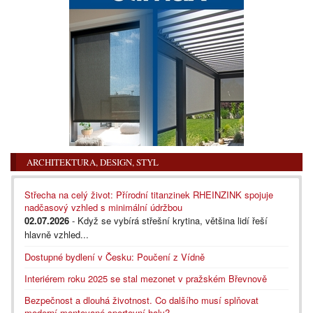
ARCHITEKTURA, DESIGN, STYL
Střecha na celý život: Přírodní titanzinek RHEINZINK spojuje
nadčasový vzhled s minimální údržbou
02.07.2026
- Když se vybírá střešní krytina, většina lidí řeší
hlavně vzhled...
Dostupné bydlení v Česku: Poučení z Vídně
Interiérem roku 2025 se stal mezonet v pražském Břevnově
Bezpečnost a dlouhá životnost. Co dalšího musí splňovat
moderní montované sportovní haly?