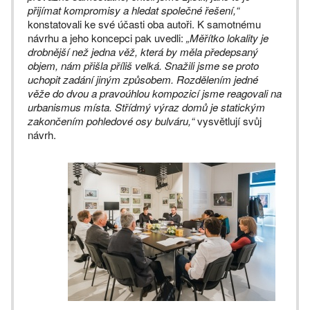
přijímat kompromisy a hledat společné řešení,“
konstatovali ke své účasti oba autoři. K samotnému
návrhu a jeho koncepci pak uvedli:
„Měřítko lokality je
drobnější než jedna věž, která by měla předepsaný
objem, nám přišla příliš velká. Snažili jsme se proto
uchopit zadání jiným způsobem. Rozdělením jedné
věže do dvou a pravoúhlou kompozicí jsme reagovali na
urbanismus místa. Střídmý výraz domů je statickým
zakončením pohledové osy bulváru,“
vysvětlují svůj
návrh.