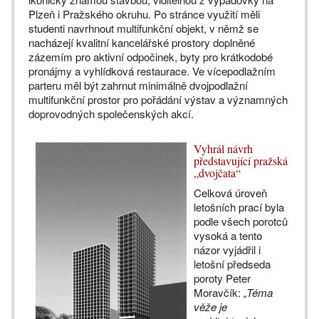
Plzeň i Pražského okruhu. Po stránce využití měli
studenti navrhnout multifunkční objekt, v němž se
nacházejí kvalitní kancelářské prostory doplněné
zázemím pro aktivní odpočinek, byty pro krátkodobé
pronájmy a vyhlídková restaurace. Ve vícepodlažním
parteru měl být zahrnut minimálně dvojpodlažní
multifunkční prostor pro pořádání výstav a významných
doprovodných společenských akcí.
Vyhrál návrh
představující pražská
„dvojčata“
Celková úroveň
letošních prací byla
podle všech porotců
vysoká a tento
názor vyjádřil i
letošní předseda
poroty Peter
Moravčík:
„Téma
věže je