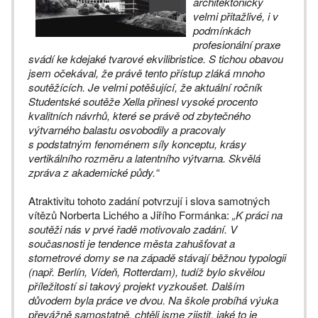
architektonicky
velmi přitažlivé, i v
podmínkách
profesionální praxe
svádí ke kdejaké tvarové ekvilibristice. S tichou obavou
jsem očekával, že právě tento přístup zláká mnoho
soutěžících. Je velmi potěšující, že aktuální ročník
Studentské soutěže Xella přinesl vysoké procento
kvalitních návrhů, které se právě od zbytečného
výtvarného balastu osvobodily a pracovaly
s podstatným fenoménem síly konceptu, krásy
vertikálního rozměru a latentního výtvarna. Skvělá
zpráva z akademické půdy.“
Atraktivitu tohoto zadání potvrzují i slova samotných
vítězů Norberta Lichého a Jiřího Formánka:
„K práci na
soutěži nás v prvé řadě motivovalo zadání. V
současnosti je tendence města zahušťovat a
stometrové domy se na západě stávají běžnou typologii
(např. Berlín, Vídeň, Rotterdam), tudíž bylo skvělou
příležitostí si takový projekt vyzkoušet. Dalším
důvodem byla práce ve dvou. Na škole probíhá výuka
převážně samostatně, chtěli jsme zjistit, jaké to je