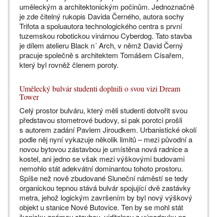
uměleckým a architektonickým počinům. Jednoznačně
je zde čitelný rukopis Davida Černého, autora sochy
Trifota a spoluautora technologického centra s první
tuzemskou robotickou vinárnou Cyberdog. Tato stavba
je dílem atelieru Black n´ Arch, v němž David Černý
pracuje společně s architektem Tomášem Císařem,
který byl rovněž členem poroty.
Umělecký bulvár studenti doplnili o svou vizi Dream
Tower
Celý prostor bulváru, který měli studenti dotvořit svou
představou stometrové budovy, si pak porotci prošli
s autorem zadání Pavlem Jiroudkem. Urbanistické okolí
podle něj nyní vykazuje několik limitů – mezi původní a
novou bytovou zástavbou je umístěna nová radnice a
kostel, ani jedno se však mezi výškovými budovami
nemohlo stát adekvátní dominantou tohoto prostoru.
Spíše než nově zbudované Sluneční náměstí se tedy
organickou tepnou stává bulvár spojující dvě zastávky
metra, jehož logickým završením by byl nový výškový
objekt u stanice Nové Butovice. Ten by se mohl stát
ikonicky známou stavbou, viditelnou z výpadovky na