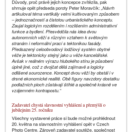
Důvody, proč právě jejich koncepce zvítězila, pak
shrnuje opět předseda poroty Peter Moravčík:
„Návrh
artikuloval téma vertikály velmi kultivovaným způsobem
– jednoznačností a čistotou urbanistického konceptu.
Zaujal logickým rozdělením i rozlišením administrativní
funkce a bydlení. Přesvědčila nás idea dvou
autonomních věží s různým vztahem k světovým
stranám i neformální prací s tektonikou fasády.
Předsazený celoobvodový lodžiový systém obytné
věže je tektonicky stejný jako u věže kancelářské.
Avšak v reálném výrazu hlubokého stínu je působení
úplně jiné, což z dvojčat dělá zajímavě a logicky
odlišené sourozence. Koncept dvou věží by obstál i v
drsné ekonomické realitě. Obě figury navzdory dostatku
podlažních ploch zůstávají štíhlé a společně krásně ve
vzájemném kontrapostu.“
Zadavatel chystá slavnostní vyhlášení a přemýšlí o
jubilejním 25. ročníku
Všechny vystavené práce si bude možné prohlédnout
20. května na slavnostním vyhlášení opět v Czech
Photo Centre. Zároveň zadavatel soutěže, společnost