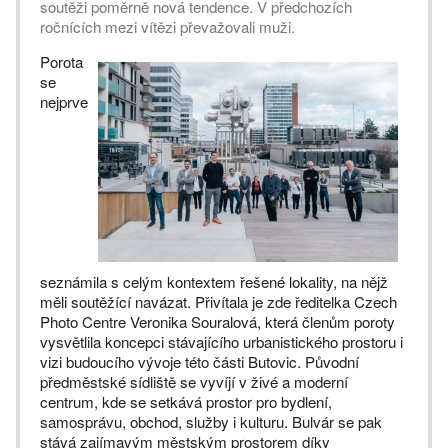
soutěži poměrně nová tendence. V předchozích
ročnících mezi vítězi převažovali muži.
Porota
se
nejprve
seznámila s celým kontextem řešené lokality, na nějž
měli soutěžící navázat. Přivítala je zde ředitelka Czech
Photo Centre Veronika Souralová, která členům poroty
vysvětlila koncepci stávajícího urbanistického prostoru i
vizi budoucího vývoje této části Butovic. Původní
předměstské sídliště se vyvíjí v živé a moderní
centrum, kde se setkává prostor pro bydlení,
samosprávu, obchod, služby i kulturu. Bulvár se pak
stává zajímavým městským prostorem díky