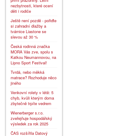
první prázdniny. Letní
nezbytnosti, které ocení
děti i rodiče
Ještě není pozdě - pořiďte
si zahradní dlažby a
tvárnice Liastone se
slevou až 30 %
Česká rodinná značka
MORA Vás zve, spolu s
Katkou Neumannovou, na
Lipno Sport Festival!
Tvrdá, nebo měkká
matrace? Rozhoduje něco
jiného
Venkovní rolety v létě: 5
chyb, kvůli kterým doma
zbytečně trpíte vedrem
Wienerberger s.r.o.
zveřejňuje hospodářský
výsledek za rok 2025
ČAS rozšířila Datový