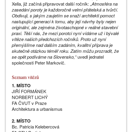
Xella, již začíná připravovat další ročník:
„Atmosféra na
zasedání poroty je každoročně velmi přátelská a tvůrčí.
Obdivuji, s jakým zaujetím se snaží architekti pomoct
nastupující generaci k tomu, aby její návrhy byly nejen
originální, ale zejména životaschopné v reálné stavební
praxi. Těší nás, že mezi porotci nyní vídáme už i bývalé
vítěze našich předchozích ročníků. Proto už nyní
přemýšlíme nad dalším zadáním, kvalitní příprava je
skutečně otázkou téměř roku. Zatím můžu prozradit, že
se opět podíváme na Slovensko,“
uvedl jednatel
společnosti Peter Markovič.
Seznam vítězů
1. MÍSTO
JIŘÍ FORMÁNEK
NORBERT LICHÝ
FA ČVUT v Praze
Architektura a urbanismus
2. MÍSTO
Bc. Patricia Kelebercová