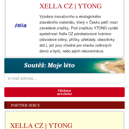
XELLA CZ | YTONG
Výrobce inovativního a ekologického
stavebního materiálu, který v Česku patří mezi
zavedené značky. Pod značkou YTONG vyrábí
společnost Xella CZ pórobetonové tvárnice
(obvodové stěny, příčky, překlady, obezdívky
atd.), jež jsou vhodné pro stavbu rodinných
domů a bytů, nebo jejich rekonstrukce.
Odebírat
newsletter
PARTNER SEKCE
XELLA CZ | YTONG