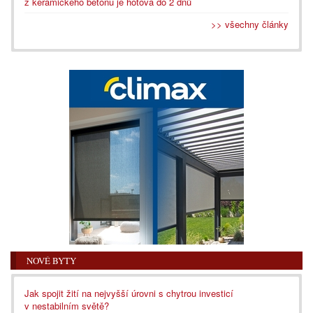
z keramického betonu je hotová do 2 dnů
>> všechny články
NOVÉ BYTY
Jak spojit žití na nejvyšší úrovni s chytrou investicí
v nestabilním světě?