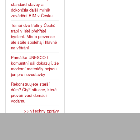
standard stavby a
dokončila další milník
zavádění BIM v Česku
Téměř dvě třetiny Čechů
trápí v létě přehřáté
bydlení. Místo prevence
ale stále spoléhají hlavně
na větrání
Památka UNESCO i
komunitní sál dokazují, že
moderní materiály nejsou
jen pro novostavby
Rekonstruujete starší
dům? Čtyři situace, které
prověří vaši domácí
vodárnu
>> všechny zprávy