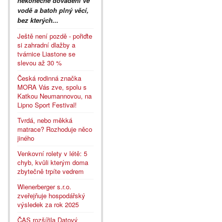
nekonečné dovádění ve
vodě a batoh plný věcí,
bez kterých...
Ještě není pozdě - pořiďte
si zahradní dlažby a
tvárnice Liastone se
slevou až 30 %
Česká rodinná značka
MORA Vás zve, spolu s
Katkou Neumannovou, na
Lipno Sport Festival!
Tvrdá, nebo měkká
matrace? Rozhoduje něco
jiného
Venkovní rolety v létě: 5
chyb, kvůli kterým doma
zbytečně trpíte vedrem
Wienerberger s.r.o.
zveřejňuje hospodářský
výsledek za rok 2025
ČAS rozšířila Datový