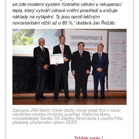
se zde moderní systém řízeného větrání s rekuperací
tepla, který vytváří zdravé vnitřní prostředí a snižuje
náklady na vytápění. Ty jsou oproti běžným
novostavbám nižší až o 85 %,“
dodává Jan Řežáb.
Zástupce JRD Martin Víšek (druhý zleva) přejal titul z rukou
náměstka ministra životního prostředí Vladimíra Many,
místopředsedy Senátu ČR Zdeňka Škromacha a Josefa Fiřta,
předsedy přípravného výboru ČEEP.
Tržiště zpráv
|