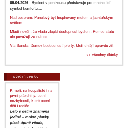
09.04.2026
- Bydlení v penthousu představuje pro mnoho lidí
symbol komfortu,...
Nad obzorem: Panelový byt inspirovaný mořem a jachtařským
světem
Mladí nevěří, že vláda zlepší dostupnost bydlení. Pomoc státu
ale považují za nutnost
Via Sancta: Domov budoucnosti pro ty, kteří chtějí opravdu žít
>> všechny články
TRŽIŠTĚ ZPRÁV
K moři, na koupaliště i na
první prázdniny. Letní
nezbytnosti, které ocení
děti i rodiče
Léto s dětmi znamená
jediné – mokré plavky,
písek úplně všude,