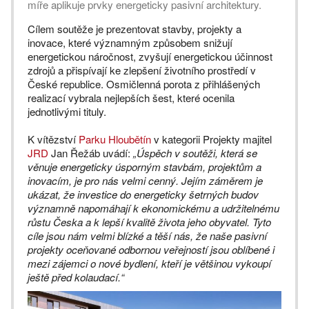
míře aplikuje prvky energeticky pasivní architektury.
Cílem soutěže je prezentovat stavby, projekty a
inovace, které významným způsobem snižují
energetickou náročnost, zvyšují energetickou účinnost
zdrojů a přispívají ke zlepšení životního prostředí v
České republice. Osmičlenná porota z přihlášených
realizací vybrala nejlepších šest, které ocenila
jednotlivými tituly.
K vítězství
Parku Hloubětín
v kategorii Projekty majitel
JRD
Jan Řežáb uvádí:
„Úspěch v soutěži, která se
věnuje energeticky úsporným stavbám, projektům a
inovacím, je pro nás velmi cenný. Jejím záměrem je
ukázat, že investice do energeticky šetrných budov
významně napomáhají k ekonomickému a udržitelnému
růstu Česka a k lepší kvalitě života jeho obyvatel. Tyto
cíle jsou nám velmi blízké a těší nás, že naše pasivní
projekty oceňované odbornou veřejností jsou oblíbené i
mezi zájemci o nové bydlení, kteří je většinou vykoupí
ještě před kolaudací.“