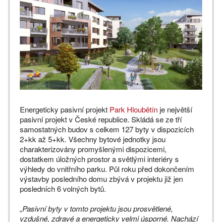
Energeticky pasivní projekt
Park Hloubětín
je největší
pasivní projekt v České republice. Skládá se ze tří
samostatných budov s celkem 127 byty v dispozicích
2+kk až 5+kk. Všechny bytové jednotky jsou
charakterizovány promyšlenými dispozicemi,
dostatkem úložných prostor a světlými interiéry s
výhledy do vnitřního parku. Půl roku před dokončením
výstavby posledního domu zbývá v projektu již jen
posledních 6 volných bytů.
„Pasivní byty v tomto projektu jsou prosvětlené,
vzdušné, zdravé a energeticky velmi úsporné. Nachází