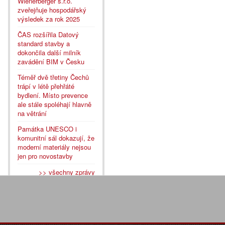
Wienerberger s.r.o.
zveřejňuje hospodářský
výsledek za rok 2025
ČAS rozšířila Datový
standard stavby a
dokončila další milník
zavádění BIM v Česku
Téměř dvě třetiny Čechů
trápí v létě přehřáté
bydlení. Místo prevence
ale stále spoléhají hlavně
na větrání
Památka UNESCO i
komunitní sál dokazují, že
moderní materiály nejsou
jen pro novostavby
>> všechny zprávy