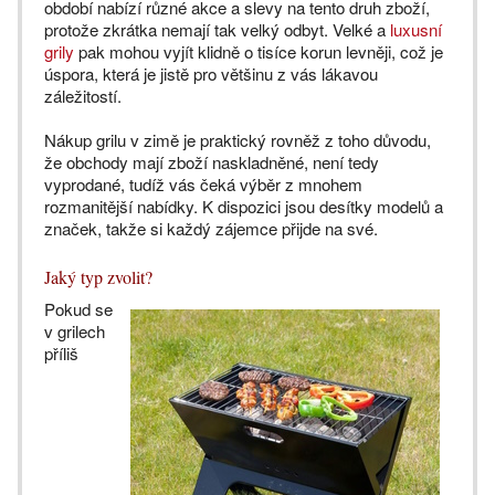
období nabízí různé akce a slevy na tento druh zboží,
protože zkrátka nemají tak velký odbyt. Velké a
luxusní
grily
pak mohou vyjít klidně o tisíce korun levněji, což je
úspora, která je jistě pro většinu z vás lákavou
záležitostí.
Nákup grilu v zimě je praktický rovněž z toho důvodu,
že obchody mají zboží naskladněné, není tedy
vyprodané, tudíž vás čeká výběr z mnohem
rozmanitější nabídky. K dispozici jsou desítky modelů a
značek, takže si každý zájemce přijde na své.
Jaký typ zvolit?
Pokud se
v grilech
příliš