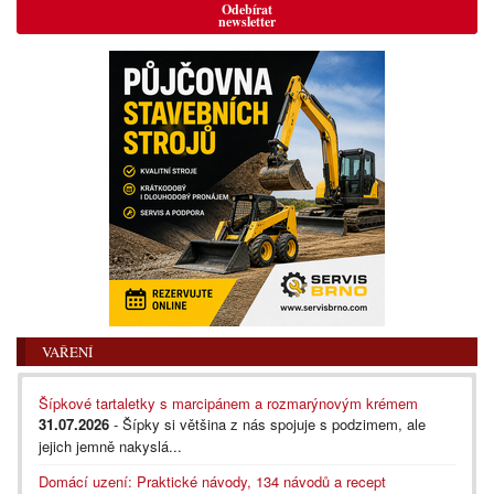
Odebírat
newsletter
VAŘENÍ
Šípkové tartaletky s marcipánem a rozmarýnovým krémem
31.07.2026
- Šípky si většina z nás spojuje s podzimem, ale
jejich jemně nakyslá...
Domácí uzení: Praktické návody, 134 návodů a recept