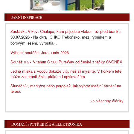
JARNÍ INSPIRACE
Zastávka Vlkov: Chalupa, kam přijedete vlakem až před branku
30.07.2026
- Na okraji CHKO Třeboňsko, mezi rybníkem a
borovým lesem, vyrostla...
Výherci soutěže: Jaro u nás 2026
Soutěž o 2× Vitamin C 500 PureWay od české značky OVONEX
Jedna miska s vodou dokáže víc, než si myslíte. V horkém létě
může zachránit život ptákům i opylovačům
Slunečník, markýza nebo pergola? Jak vybrat ideální stínění na
terasu
>> všechny články
DOMÁCÍ SPOTŘEBIČE A ELEKTRONIKA