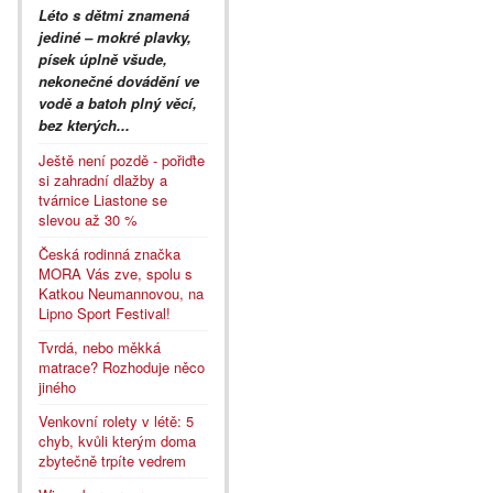
Léto s dětmi znamená
jediné – mokré plavky,
písek úplně všude,
nekonečné dovádění ve
vodě a batoh plný věcí,
bez kterých...
Ještě není pozdě - pořiďte
si zahradní dlažby a
tvárnice Liastone se
slevou až 30 %
Česká rodinná značka
MORA Vás zve, spolu s
Katkou Neumannovou, na
Lipno Sport Festival!
Tvrdá, nebo měkká
matrace? Rozhoduje něco
jiného
Venkovní rolety v létě: 5
chyb, kvůli kterým doma
zbytečně trpíte vedrem