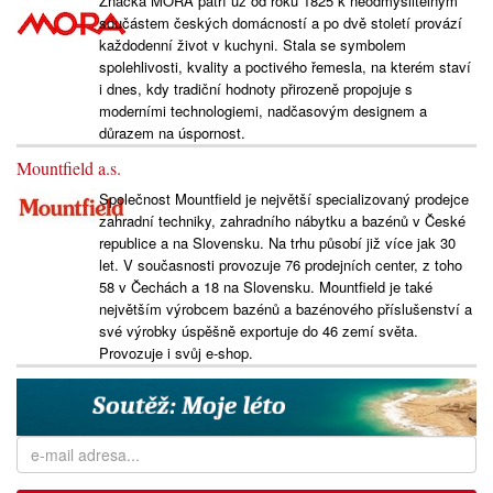
Značka MORA patří už od roku 1825 k neodmyslitelným
součástem českých domácností a po dvě století provází
každodenní život v kuchyni. Stala se symbolem
spolehlivosti, kvality a poctivého řemesla, na kterém staví
i dnes, kdy tradiční hodnoty přirozeně propojuje s
moderními technologiemi, nadčasovým designem a
důrazem na úspornost.
Mountfield a.s.
Společnost Mountfield je největší specializovaný prodejce
zahradní techniky, zahradního nábytku a bazénů v České
republice a na Slovensku. Na trhu působí již více jak 30
let. V současnosti provozuje 76 prodejních center, z toho
58 v Čechách a 18 na Slovensku. Mountfield je také
největším výrobcem bazénů a bazénového příslušenství a
své výrobky úspěšně exportuje do 46 zemí světa.
Provozuje i svůj e-shop.