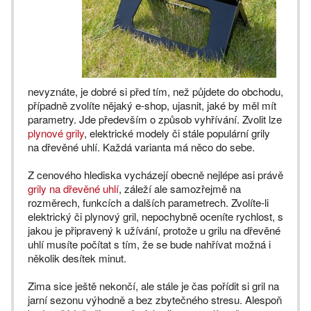
nevyznáte, je dobré si před tím, než půjdete do obchodu,
případně zvolíte nějaký e-shop, ujasnit, jaké by měl mít
parametry. Jde především o způsob vyhřívání. Zvolit lze
plynové grily
, elektrické modely či stále populární grily
na dřevěné uhlí. Každá varianta má něco do sebe.
Z cenového hlediska vycházejí obecně nejlépe asi právě
grily na dřevěné uhlí
, záleží ale samozřejmě na
rozměrech, funkcích a dalších parametrech. Zvolíte-li
elektrický či plynový gril, nepochybně oceníte rychlost, s
jakou je připravený k užívání, protože u grilu na dřevěné
uhlí musíte počítat s tím, že se bude nahřívat možná i
několik desítek minut.
Zima sice ještě nekončí, ale stále je čas pořídit si gril na
jarní sezonu výhodně a bez zbytečného stresu. Alespoň