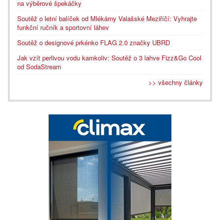
na výběrové špekáčky
Soutěž o letní balíček od Mlékárny Valašské Meziříčí: Vyhrajte
funkční ručník a sportovní láhev
Soutěž o designové prkénko FLAG 2.0 značky UBRD
Jak vzít perlivou vodu kamkoliv: Soutěž o 3 lahve Fizz&Go Cool
od SodaStream
>> všechny články