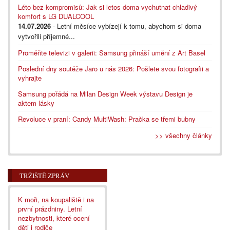
Léto bez kompromisů: Jak si letos doma vychutnat chladivý
komfort s LG DUALCOOL
14.07.2026
- Letní měsíce vybízejí k tomu, abychom si doma
vytvořili příjemné...
Proměňte televizi v galerii: Samsung přináší umění z Art Basel
Poslední dny soutěže Jaro u nás 2026: Pošlete svou fotografii a
vyhrajte
Samsung pořádá na Milan Design Week výstavu Design je
aktem lásky
Revoluce v praní: Candy MultiWash: Pračka se třemi bubny
>> všechny články
TRŽIŠTĚ ZPRÁV
K moři, na koupaliště i na
první prázdniny. Letní
nezbytnosti, které ocení
děti i rodiče