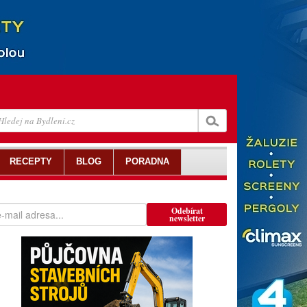
RECEPTY
BLOG
PORADNA
Odebírat
newsletter