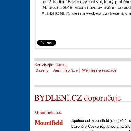
na již tradiční Bazénový festival, který pro
24. března 2018. Všem návštěvníkům zde bud
ALBISTONE®, ale i na veškerá zastřešení, víř
Související témata
Bazény
Jarní inspirace
Wellness a relaxace
BYDLENÍ.CZ doporučuje
Mountfield a.s.
Společnost Mountfield je největší 
bazénů v České republice a na Slov