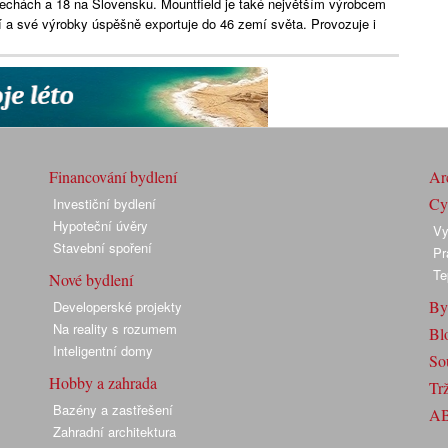
 Čechách a 18 na Slovensku. Mountfield je také největším výrobcem
 a své výrobky úspěšně exportuje do 46 zemí světa. Provozuje i
Financování bydlení
Arc
Cyk
Investiční bydlení
Hypoteční úvěry
Vy
Stavební spoření
Pr
Te
Nové bydlení
By
Developerské projekty
Na reality s rozumem
Bl
Inteligentní domy
So
Hobby a zahrada
Trž
Bazény a zastřešení
A
Zahradní architektura