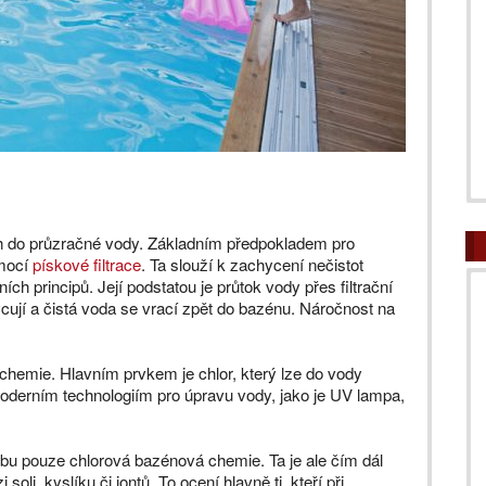
ch do průzračné vody. Základním předpokladem pro
omocí
pískové filtrace
. Ta slouží k zachycení nečistot
h principů. Její podstatou je průtok vody přes filtrační
cují a čistá voda se vrací zpět do bazénu. Náročnost na
hemie. Hlavním prvkem je chlor, který lze do vody
oderním technologiím pro úpravu vody, jako je UV lampa,
bu pouze chlorová bazénová chemie. Ta je ale čím dál
oli, kyslíku či iontů. To ocení hlavně ti, kteří při