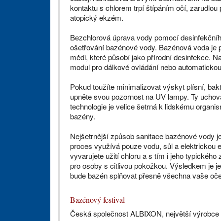
kontaktu s chlorem trpí štípáním očí, zarudlou
atopický ekzém.
Bezchlorová úprava vody pomocí desinfekčního
ošetřování bazénové vody. Bazénová voda je př
mědi, které působí jako přírodní desinfekce. Na 
modul pro dálkové ovládání nebo automatickou
Pokud toužíte minimalizovat výskyt plísní, bak
upněte svou pozornost na UV lampy. Ty uchováv
technologie je velice šetrná k lidskému organi
bazény.
Nejšetrnější způsob sanitace bazénové vody 
proces využívá pouze vodu, sůl a elektrickou 
vyvarujete užití chloru a s tím i jeho typického 
pro osoby s citlivou pokožkou. Výsledkem je j
bude bazén splňovat přesně všechna vaše oček
Bazénový festival
Česká společnost ALBIXON, největší výrobce 