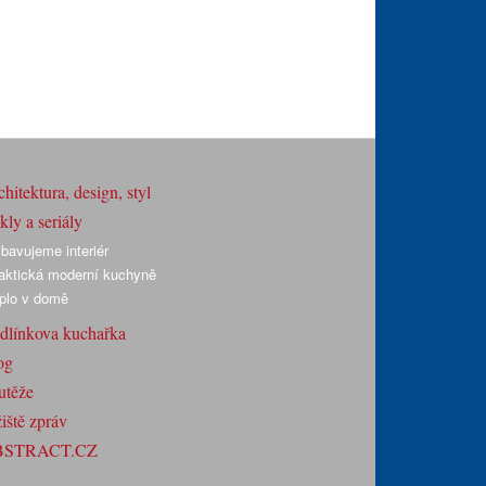
hitektura, design, styl
ly a seriály
bavujeme interiér
aktická moderní kuchyně
plo v domě
dlínkova kuchařka
og
utěže
iště zpráv
BSTRACT.CZ