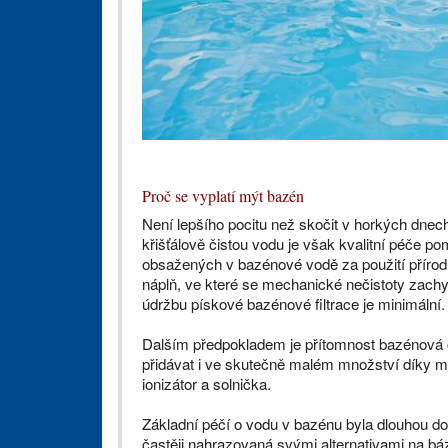
Proč se vyplatí mýt bazén
Není lepšího pocitu než skočit v horkých dne
křišťálově čistou vodu je však kvalitní péče p
obsažených v bazénové vodě za použití přírodníc
náplň, ve které se mechanické nečistoty zachy
údržbu pískové bazénové filtrace je minimální.
Dalším předpokladem je přítomnost bazénová c
přidávat i ve skutečně malém množství díky m
ionizátor a solnička.
Základní péčí o vodu v bazénu byla dlouhou do
častěji nahrazovaná svými alternativami na bázi s