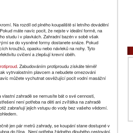
mí. Na rozdíl od plného koupaliště si letního dovádění
Pokud máte navíc pocit, že nejste v ideální formě, na
ého studu i v plavkách. Zahradní bazén v sobě však
erými se do vysněné formy dostanete snáze. Pokud
vacích kroužků, opasku nebo návleků na nohy. Tyto
ektivitu cvičení a zlepšují krevní oběh.
rotiproud
. Zabudováním protiproudu získáte téměř
se tak vytrvalostním plavcem a nebudete omezováni
navíc můžete vychutnat osvěžující pocit vodní masážní
vlastní zahradě se nemusíte bát o své cennosti,
řešení není potřeba na děti ani zvířátka na zahradě
otiž zabraňují jejich vstupu do vody bez vašeho vědomí.
dohledem.
čně jen pár metrů zahrady, se koupání stane dostupné v
d dubna do října. Není potřeba žádného dlouhého cestování,