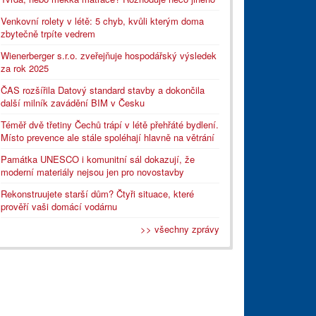
Venkovní rolety v létě: 5 chyb, kvůli kterým doma
zbytečně trpíte vedrem
Wienerberger s.r.o. zveřejňuje hospodářský výsledek
za rok 2025
ČAS rozšířila Datový standard stavby a dokončila
další milník zavádění BIM v Česku
Téměř dvě třetiny Čechů trápí v létě přehřáté bydlení.
Místo prevence ale stále spoléhají hlavně na větrání
Památka UNESCO i komunitní sál dokazují, že
moderní materiály nejsou jen pro novostavby
Rekonstruujete starší dům? Čtyři situace, které
prověří vaši domácí vodárnu
>> všechny zprávy