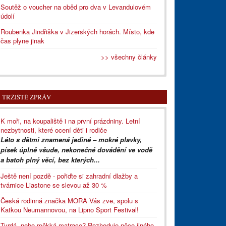
Soutěž o voucher na oběd pro dva v Levandulovém
údolí
Roubenka Jindřiška v Jizerských horách. Místo, kde
čas plyne jinak
>> všechny články
TRŽIŠTĚ ZPRÁV
K moři, na koupaliště i na první prázdniny. Letní
nezbytnosti, které ocení děti i rodiče
Léto s dětmi znamená jediné – mokré plavky,
písek úplně všude, nekonečné dovádění ve vodě
a batoh plný věcí, bez kterých...
Ještě není pozdě - pořiďte si zahradní dlažby a
tvárnice Liastone se slevou až 30 %
Česká rodinná značka MORA Vás zve, spolu s
Katkou Neumannovou, na Lipno Sport Festival!
Tvrdá, nebo měkká matrace? Rozhoduje něco jiného