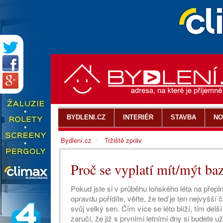
BYDLENI.CZ
INTERIÉR
STAVBA
NO
Bydlení.cz
Tržiště zpráv
Proč se vyplatí mít/mýt ba
Pokud jste si v průběhu loňského léta na přeplně
opravdu pořídíte, věřte, že teď je ten nejvyšší
svůj velký sen. Čím více se léto blíží, tím de
zaručí, že již s prvními letními dny si budete