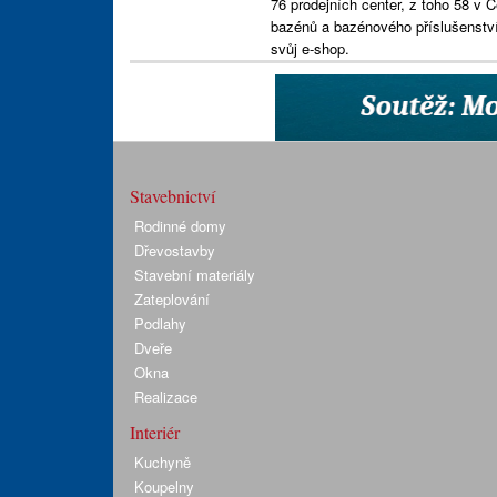
76 prodejních center, z toho 58 v
bazénů a bazénového příslušenství
svůj e-shop.
Stavebnictví
Rodinné domy
Dřevostavby
Stavební materiály
Zateplování
Podlahy
Dveře
Okna
Realizace
Interiér
Kuchyně
Koupelny