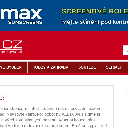
VÉ BYDLENÍ
HOBBY A ZAHRADA
SOUTĚŽE
SERIÁLY
zén
ném koupališti říkali, že příští rok už si vlastní bazén
 čas. Navštivte kteroukoli pobočku ALBIXON a splňte si
lší je výroba většiny typů bazénů. Včasná koupě vám
 užívat vodních radovánek na maximum. Proč se vyplatí mít