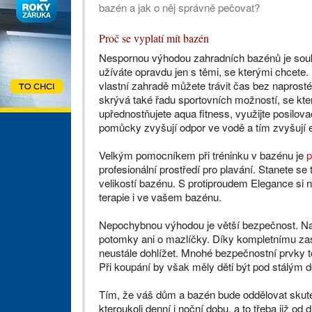
bazén a jak o něj správně pečovat?
Proč se vyplatí mít bazén
Nespornou výhodou zahradních bazénů je soukro
užíváte opravdu jen s těmi, se kterými chcete. 
vlastní zahradě můžete trávit čas bez naprost
skrývá také řadu sportovních možností, se kt
upřednostňujete aqua fitness, využijte posilo
pomůcky zvyšují odpor ve vodě a tím zvyšují ef
Velkým pomocníkem při tréninku v bazénu je
p
profesionální prostředí pro plavání. Stanete 
velikostí bazénu. S protiproudem Elegance si 
terapie i ve vašem bazénu.
Nepochybnou výhodou je větší bezpečnost. Na 
potomky ani o mazlíčky. Díky kompletnímu zast
neustále dohlížet. Mnohé bezpečnostní prvky t
Při koupání by však měly děti být pod stálým 
Tím, že váš dům a bazén bude oddělovat skute
kteroukoli denní i noční dobu, a to třeba již o