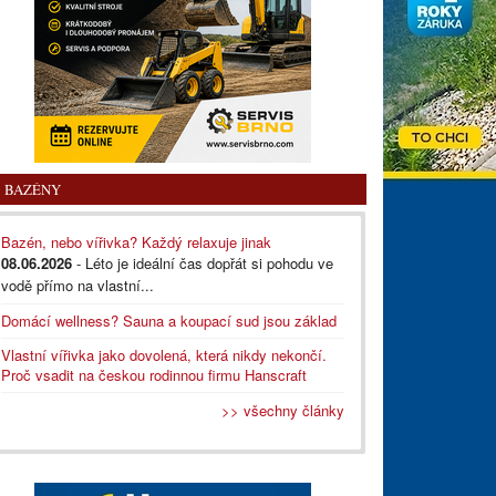
BAZÉNY
Bazén, nebo vířivka? Každý relaxuje jinak
08.06.2026
- Léto je ideální čas dopřát si pohodu ve
vodě přímo na vlastní...
Domácí wellness? Sauna a koupací sud jsou základ
Vlastní vířivka jako dovolená, která nikdy nekončí.
Proč vsadit na českou rodinnou firmu Hanscraft
>> všechny články