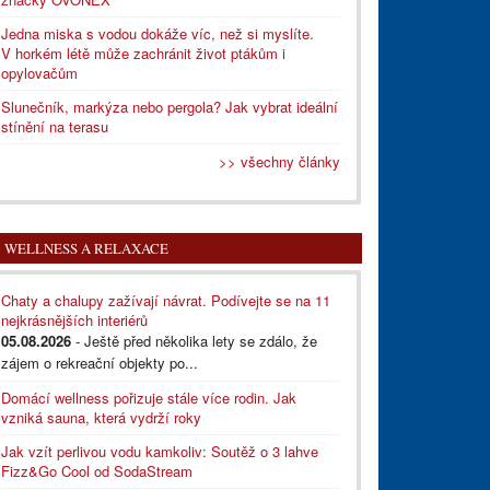
Jedna miska s vodou dokáže víc, než si myslíte.
V horkém létě může zachránit život ptákům i
opylovačům
Slunečník, markýza nebo pergola? Jak vybrat ideální
stínění na terasu
>> všechny články
WELLNESS A RELAXACE
Chaty a chalupy zažívají návrat. Podívejte se na 11
nejkrásnějších interiérů
05.08.2026
- Ještě před několika lety se zdálo, že
zájem o rekreační objekty po...
Domácí wellness pořizuje stále více rodin. Jak
vzniká sauna, která vydrží roky
Jak vzít perlivou vodu kamkoliv: Soutěž o 3 lahve
Fizz&Go Cool od SodaStream