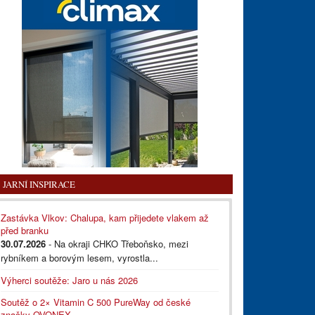
JARNÍ INSPIRACE
Zastávka Vlkov: Chalupa, kam přijedete vlakem až
před branku
30.07.2026
- Na okraji CHKO Třeboňsko, mezi
rybníkem a borovým lesem, vyrostla...
Výherci soutěže: Jaro u nás 2026
Soutěž o 2× Vitamin C 500 PureWay od české
značky OVONEX