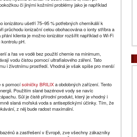
 pokožkou či jinými kožními problémy jako je například
 ionizátoru ušetří 75–95 % potřebných chemikálií k
i průchodu ionizační celou obohacována o ionty stříbra a
přání klienta je možno ionizátor rozšířit například o Wi-Fi
 kontrolu pH.
terií a řas ve vodě bez použití chemie na minimum,
ají vodu čistou pomocí ultrafialového záření. Tato
smu i životnímu prostředí. Vhodná je však spíše pro menší
je s pomocí
solničky BRILIX
a obdobných zařízení. Tento
energii. Použitím slané bazénové vody se navíc
zápachu. Sůl je čistě přírodní produkt, který je vhodný i
emně slaná mořská voda s antiseptickými účinky. Tím, že
ávání, z něj bude radost maximální.
bazénů a zastřešení v Evropě, zve všechny zákazníky