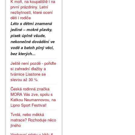
K moři, na koupaliště i na
první prázdniny. Letní
nezbytnosti, které ocení
děti i rodiče
Léto s dětmi znamená
jediné – mokré plavky,
písek úplně všude,
nekonečné dovádění ve
vodě a batoh plný věcí,
bez kterých...
Ještě není pozdě - pořiďte
si zahradní dlažby a
tvárnice Liastone se
slevou až 30 %
Česká rodinná značka
MORA Vás zve, spolu s
Katkou Neumannovou, na
Lipno Sport Festival!
Tvrdá, nebo měkká
matrace? Rozhoduje něco
jiného
Venkovní rolety v létě: 5