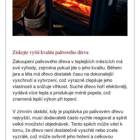
Získejte vyšší kvalitu palivového dřeva
Zakoupení palivového dřeva v teplejších měsících má
své výhody, zejména pokud jde o jeho kvalitu. Během
jara a léta má dřevo dostatek času na dokonalejší
vyschnutí a vytvrzení, což výrazně zlepšuje jeho
vlastnosti a snižuje vlhkost. Suché dřevo hoří efektivněji,
vydává více tepla a produkuje méně popela, což
znamená lepší výkon při topení.
V zimním období, kdy je poptávka po palivovém dřevu
nejvyšší, musí dodavatelé často rychle reagovat a splnit
velké množství objednávek. Tento spěch může vést k
tomu, že dřevo není dostatečně vyschlé nebo zcela
vyzrálé, což může ovlivnit jeho hoření a celkovou