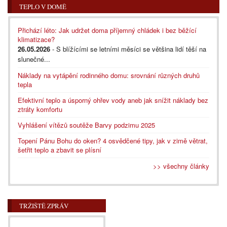
TEPLO V DOMĚ
Přichází léto: Jak udržet doma příjemný chládek i bez běžící
klimatizace?
26.05.2026
- S blížícími se letními měsíci se většina lidí těší na
slunečné...
Náklady na vytápění rodinného domu: srovnání různých druhů
tepla
Efektivní teplo a úsporný ohřev vody aneb jak snížit náklady bez
ztráty komfortu
Vyhlášení vítězů soutěže Barvy podzimu 2025
Topení Pánu Bohu do oken? 4 osvědčené tipy, jak v zimě větrat,
šetřit teplo a zbavit se plísní
>> všechny články
TRŽIŠTĚ ZPRÁV