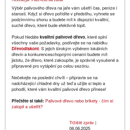
Výběr palivového dřeva na jaře vám ušetří čas, peníze i
starosti. Když si dřevo pořídíte v předstihu, vyhnete se
podzimnímu shonu a budete mít k dispozici kvalitní,
suché dřevo, které bude efektivně topit.
Pokud hledáte
kvalitní palivové dřevo
, které splní
všechny vaše požadavky, podívejte se na nabídku
Dřevodiskont
. S jejich širokým výběrem lokálních
dřevin a konkurenceschopnými cenami budete mít
jistotu, že dřevo, které zakoupíte, je správně vysušené a
připravené pro vytápění po celou sezónu.
Nečekejte na poslední chvíli – připravte se na
nadcházející chladné dny už teď a užijte si teplo a
pohodlí, které vám kvalitní palivové dřevo přinese!
Přečtěte si také:
Palivové dřevo nebo brikety - čím si
zatopit a ušetřit?
Tržiště zpráv
|
06.06.2025