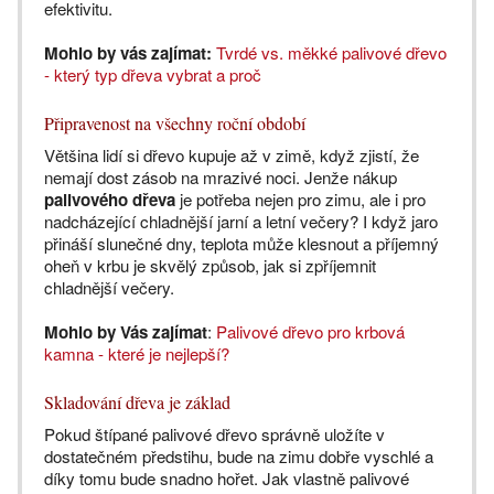
efektivitu.
Mohlo by vás zajímat:
Tvrdé vs. měkké palivové dřevo
- který typ dřeva vybrat a proč
Připravenost na všechny roční období
Většina lidí si dřevo kupuje až v zimě, když zjistí, že
nemají dost zásob na mrazivé noci. Jenže nákup
palivového dřeva
je potřeba nejen pro zimu, ale i pro
nadcházející chladnější jarní a letní večery? I když jaro
přináší slunečné dny, teplota může klesnout a příjemný
oheň v krbu je skvělý způsob, jak si zpříjemnit
chladnější večery.
Mohlo by Vás zajímat
:
Palivové dřevo pro krbová
kamna - které je nejlepší?
Skladování dřeva je základ
Pokud štípané palivové dřevo správně uložíte v
dostatečném předstihu, bude na zimu dobře vyschlé a
díky tomu bude snadno hořet. Jak vlastně palivové