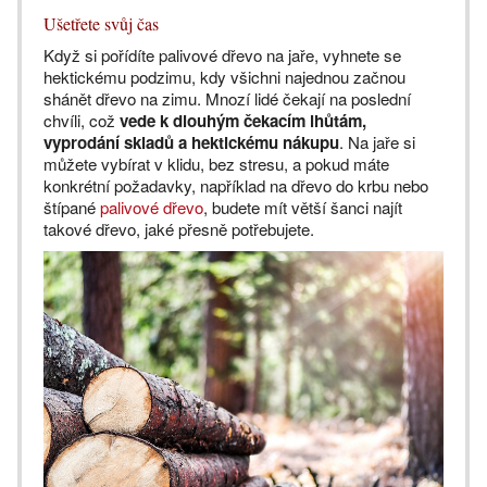
Ušetřete svůj čas
Když si pořídíte palivové dřevo na jaře, vyhnete se
hektickému podzimu, kdy všichni najednou začnou
shánět dřevo na zimu. Mnozí lidé čekají na poslední
chvíli, což
vede k dlouhým čekacím lhůtám,
vyprodání skladů a hektickému nákupu
. Na jaře si
můžete vybírat v klidu, bez stresu, a pokud máte
konkrétní požadavky, například na dřevo do krbu nebo
štípané
palivové dřevo
, budete mít větší šanci najít
takové dřevo, jaké přesně potřebujete.