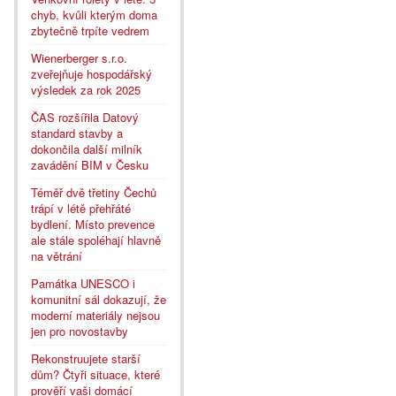
chyb, kvůli kterým doma
zbytečně trpíte vedrem
Wienerberger s.r.o.
zveřejňuje hospodářský
výsledek za rok 2025
ČAS rozšířila Datový
standard stavby a
dokončila další milník
zavádění BIM v Česku
Téměř dvě třetiny Čechů
trápí v létě přehřáté
bydlení. Místo prevence
ale stále spoléhají hlavně
na větrání
Památka UNESCO i
komunitní sál dokazují, že
moderní materiály nejsou
jen pro novostavby
Rekonstruujete starší
dům? Čtyři situace, které
prověří vaši domácí