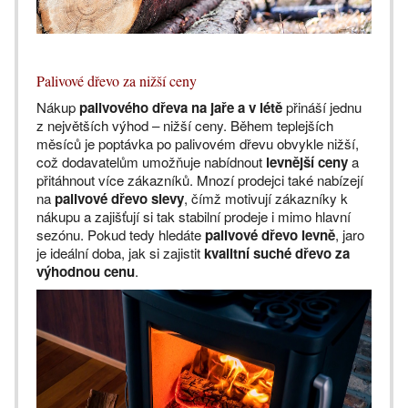
Palivové dřevo za nižší ceny
Nákup
palivového dřeva na jaře a v létě
přináší jednu
z největších výhod – nižší ceny. Během teplejších
měsíců je poptávka po palivovém dřevu obvykle nižší,
což dodavatelům umožňuje nabídnout
levnější ceny
a
přitáhnout více zákazníků. Mnozí prodejci také nabízejí
na
palivové dřevo slevy
, čímž motivují zákazníky k
nákupu a zajišťují si tak stabilní prodeje i mimo hlavní
sezónu. Pokud tedy hledáte
palivové dřevo levně
, jaro
je ideální doba, jak si zajistit
kvalitní suché dřevo za
výhodnou cenu
.