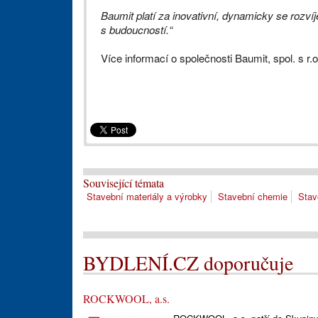
Baumit platí za inovativní, dynamicky se rozv
s budoucností.“
Více informací o společnosti Baumit, spol. s r.
Související témata
Stavební materiály a výrobky
Stavební chemie
Stav
BYDLENÍ.CZ doporučuje
ROCKWOOL, a.s.