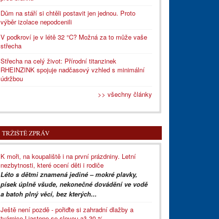
Dům na stáří si chtěli postavit jen jednou. Proto
výběr izolace nepodcenili
V podkroví je v létě 32 °C? Možná za to může vaše
střecha
Střecha na celý život: Přírodní titanzinek
RHEINZINK spojuje nadčasový vzhled s minimální
údržbou
>> všechny články
TRŽIŠTĚ ZPRÁV
K moři, na koupaliště i na první prázdniny. Letní
nezbytnosti, které ocení děti i rodiče
Léto s dětmi znamená jediné – mokré plavky,
písek úplně všude, nekonečné dovádění ve vodě
a batoh plný věcí, bez kterých...
Ještě není pozdě - pořiďte si zahradní dlažby a
tvárnice Liastone se slevou až 30 %