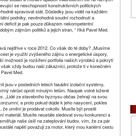
jevující se neschopností konstruktivních politických
hodně spravovat stát. Důsledky jsou vidět na každém
státní podniky, nevěrohodná soudní rozhodnutí a
átní deficit je pak pouze důkazem nekompetentní
dobým zájmům politiků a jejich stran, “ říká Pavel Med.
ává nejdříve v roce 2012. Co však do té doby? „Musíme
z cest je využití zvýšeného zájmu o energetické úspory,
ožností je rozšíření portfolia našich výrobků a pokrytí
však vždy budou naši zákazníci, protože ti v konečném
je Pavel Med.
t jsou v posledních letech fasádní izolační systémy,
írný nárůst oproti minulým letům. Naopak volně ložené
. „Lidé ze stavebního byznysu občas žehrají na svou
ě konzumní, a proto pokud dojde k jeho nasycení, pokles
, že umění je prodávat cokoliv. Musíte být prostě
bní materiál. Musíte neustále sledovat svou konkurenci a
směřuje naše úsilí na zateplování budov, vím, že za pár
ustálé napětí považuji za motor, který mou kariérní cestu