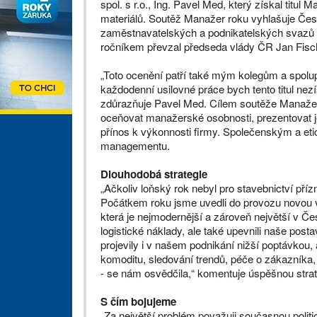
spol. s r.o., Ing. Pavel Med, který získal titu
materiálů. Soutěž Manažer roku vyhlašuje Če
zaměstnavatelských a podnikatelských svazů 
ročníkem převzal předseda vlády ČR Jan Fisc
„Toto ocenění patří také mým kolegům a spolu
každodenní usilovné práce bych tento titul nez
zdůrazňuje Pavel Med. Cílem soutěže Manažer 
oceňovat manažerské osobnosti, prezentovat jej
přínos k výkonnosti firmy. Společenským a etic
managementu.
Dlouhodobá strategie
„Ačkoliv loňský rok nebyl pro stavebnictví pří
Počátkem roku jsme uvedli do provozu novou
která je nejmodernější a zároveň největší v Če
logistické náklady, ale také upevnili naše pos
projevily i v našem podnikání nižší poptávkou,
komoditu, sledování trendů, péče o zákazníka, f
- se nám osvědčila,“ komentuje úspěšnou strat
S čím bojujeme
„Za největší problém považuji současnou politi