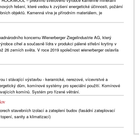
y ROCKWOOL – předního světového výrobce kamenné minerální
ových řešení, které vedou k zvýšení energetické účinnosti, požární
ebních objektů. Kamenná vlna je přírodním materiálem, je
nadnárodního koncernu Wienerberger Ziegelindustrie AG, který
ýrobce cihel a současně lídra v produkci pálené střešní krytiny v
ež 26 zemích světa. V roce 2019 společnost wienerberger oslavila
u i stávající výstavbu - keramické, nerezové, vícevrstvé a
rgetický dům, komínové systémy pro speciální použití. Komínové
vajících komínů. Systém pro řízené větrání.
dov
borech stavebních izolací a zateplení budov (fasádní zateplovací
opení, sanity a klimatizací)