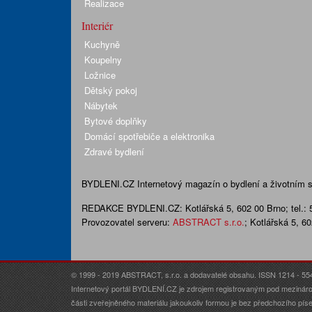
Realizace
Interiér
Kuchyně
Koupelny
Ložnice
Dětský pokoj
Nábytek
Bytové doplňky
Domácí spotřebiče a elektronika
Zdravé bydlení
BYDLENI.CZ
Internetový magazín o bydlení a životním sty
REDAKCE BYDLENI.CZ:
Kotlářská 5, 602 00 Brno;
tel.:
Provozovatel serveru:
ABSTRACT s.r.o.
; Kotlářská 5, 6
© 1999 - 2019 ABSTRACT, s.r.o. a dodavatelé obsahu. ISSN 1214 - 55
Internetový portál BYDLENÍ.CZ je zdrojem registrovaným pod mezináro
části zveřejněného materiálu jakoukoliv formou je bez předchozího p