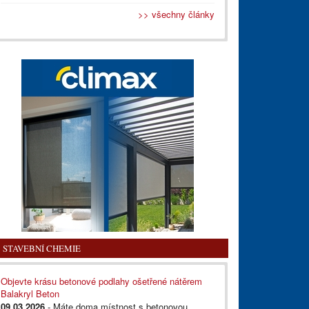
>> všechny články
STAVEBNÍ CHEMIE
Objevte krásu betonové podlahy ošetřené nátěrem
Balakryl Beton
09.03.2026
- Máte doma místnost s betonovou