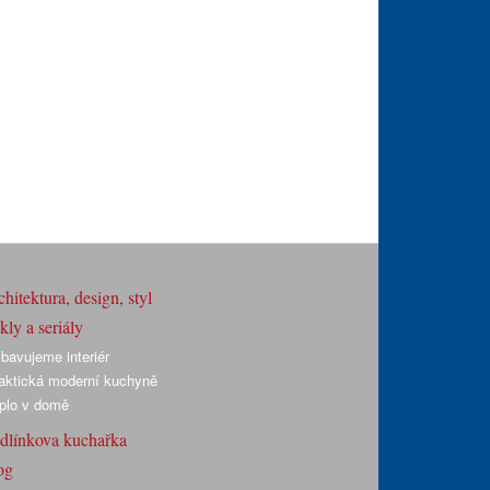
hitektura, design, styl
ly a seriály
bavujeme interiér
aktická moderní kuchyně
plo v domě
dlínkova kuchařka
og