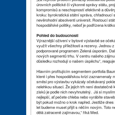
úrovních politické či výkonné správy státu, pro
kompromisů a neschopností efektivně a důvěry
kroku: byrokratická státní správa, chřadnoucí 
nevěrohodní absolventi universit. Rostoucí st
hospodářské politiky, neboť je podřízena krátko
Pohled do budoucnosti
Výraznější oživení v bytové výstavbě se oček
využít všechny příležitosti a rezervy. Jednou 
podporované programem Zelená úsporám. Další m
nových segmentů trhu. V centru našeho zájmu 
důsledku rozhodují o našem úspěchu“, reagu
Hlavním profitujícím segmentem portfolia Baumi
které i přes hospodářskou krizi zaznamenaly m
směsi pro výstavbu vykázaly očekávaný pokles
nelehkou situaci. Že jejich trh není dostatečn
zisků je podle nich nevyhnutelný. Já si myslím
nejlepší, ať pečete chleba nebo vyrábíte stave
být pokud možno o krok napřed. Jestliže dnes 
let budeme muset přijít s něčím novým. Toto ne
dělá zatraceně zajímavou,“ říká Med.