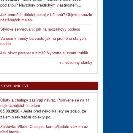
podlahou? Navzdory praktickým vlastnostem...
Jak proměnit dětský pokoj v říši snů? Objevte kouzlo
nástěnných maleb
Stylové servírování: jak na mozaikový podnos
Vánoce v trendy barvách: jak na proměnu starých
ozdob
Jak oživit parapet v zimě? Vytvořte si zimní truhlík
>> všechny články
STAVEBNICTVÍ
Chaty a chalupy zažívají návrat. Podívejte se na 11
nejkrásnějších interiérů
05.08.2026
- Ještě před několika lety se zdálo, že
zájem o rekreační objekty po...
Zastávka Vlkov: Chalupa, kam přijedete vlakem až
před branku