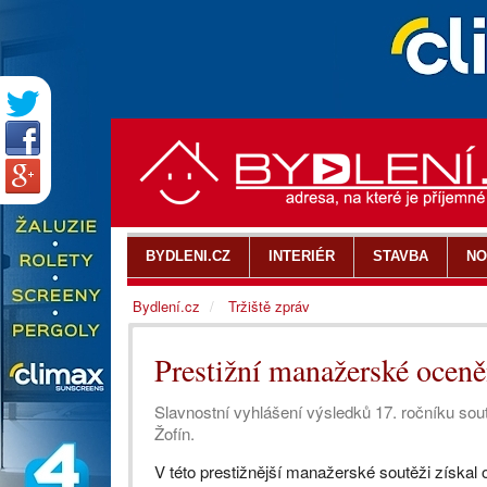
BYDLENI.CZ
INTERIÉR
STAVBA
NO
Bydlení.cz
Tržiště zpráv
Prestižní manažerské oceně
Slavnostní vyhlášení výsledků 17. ročníku so
Žofín.
V této prestižnější manažerské soutěži získal o