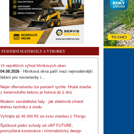
STAVEBNÍ MATERIÁLY A VÝROBKY
10 největších výhod hliníkových oken
04.08.2026
- Hliníková okna patří mezi nejmodernější
řešení pro novostavby i...
Nejen dřevostavbu lze postavit rychle. Hrubá stavba
z keramického betonu je hotová do 2 dnů
Moderní zemědělské haly - jak efektivně chránit
drahou techniku a úrodu
Vyhrajte až 45 000 Kč se svou stavbou z Ytongu
Špičkové půdní schody od JAP FUTURE,
promyšlená konstrukce i minimalistický design