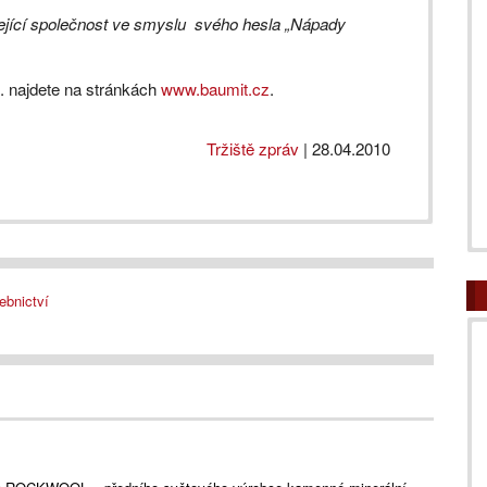
íjející společnost ve smyslu svého hesla „Nápady
o. najdete na stránkách
www.baumit.cz
.
Tržiště zpráv
|
28.04.2010
ebnictví