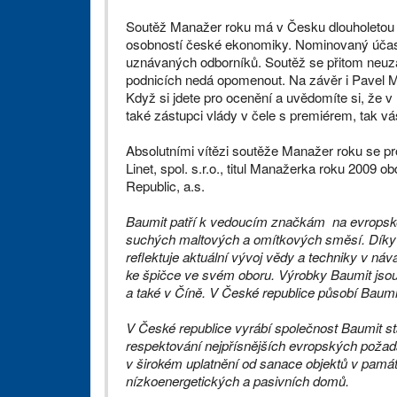
Soutěž Manažer roku má v Česku dlouholetou tr
osobností české ekonomiky. Nominovaný účast
uznávaných odborníků. Soutěž se přitom neuzav
podnicích nedá opomenout. Na závěr i Pavel M
Když si jdete pro ocenění a uvědomíte si, že 
také zástupci vlády v čele s premiérem, tak 
Absolutními vítězi soutěže Manažer roku se pro
Linet, spol. s.r.o., titul Manažerka roku 2009 
Republic, a.s.
Baumit patří k vedoucím značkám na evropsk
suchých maltových a omítkových směsí. Díky 
reflektuje aktuální vývoj vědy a techniky v n
ke špičce ve svém oboru. Výrobky Baumit jsou 
a také v Číně. V České republice působí Baumit,
V České republice vyrábí společnost Baumit s
respektování nejpřísnějších evropských požadav
v širokém uplatnění od sanace objektů v pamá
nízkoenergetických a pasivních domů.