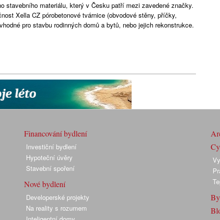
ho stavebního materiálu, který v Česku patří mezi zavedené značky.
ost Xella CZ pórobetonové tvárnice (obvodové stěny, příčky,
u vhodné pro stavbu rodinných domů a bytů, nebo jejich rekonstrukce.
Financování bydlení
Arc
Cyk
Investiční bydlení
Hypoteční úvěry
Vy
Stavební spoření
Pr
Te
Nové bydlení
By
Developerské projekty
Na reality s rozumem
Bl
Inteligentní domy