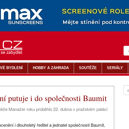
VÉ BYDLENÍ
HOBBY A ZAHRADA
SOUTĚŽE
SERIÁLY
ní putuje i do společnosti Baumit
utěže Manažer roku proběhlo 22. dubna v pražském paláci
cenění i dlouholetý ředitel a jednatel společnosti Baumit,