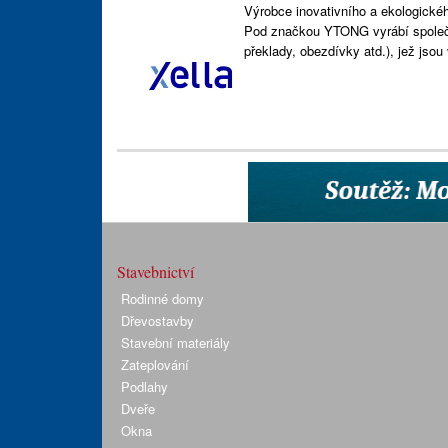
Výrobce inovativního a ekologické
Pod značkou YTONG vyrábí společn
překlady, obezdívky atd.), jež jso
Stavebnictví
Rodinné domy
Dřevostavby
Stavební materiály
Zateplování
Podlahy
Dveře
Okna