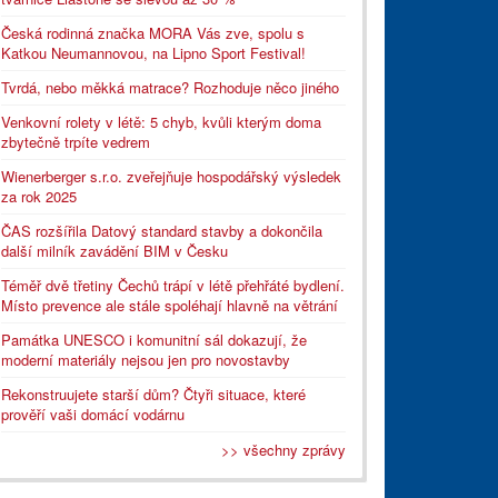
Česká rodinná značka MORA Vás zve, spolu s
Katkou Neumannovou, na Lipno Sport Festival!
Tvrdá, nebo měkká matrace? Rozhoduje něco jiného
Venkovní rolety v létě: 5 chyb, kvůli kterým doma
zbytečně trpíte vedrem
Wienerberger s.r.o. zveřejňuje hospodářský výsledek
za rok 2025
ČAS rozšířila Datový standard stavby a dokončila
další milník zavádění BIM v Česku
Téměř dvě třetiny Čechů trápí v létě přehřáté bydlení.
Místo prevence ale stále spoléhají hlavně na větrání
Památka UNESCO i komunitní sál dokazují, že
moderní materiály nejsou jen pro novostavby
Rekonstruujete starší dům? Čtyři situace, které
prověří vaši domácí vodárnu
>> všechny zprávy