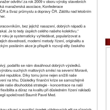
l Manažer odvětví za rok 2009 v oboru výroby stavebních
ská manažerská asociace, Konfederace
ČR a Svaz průmyslu a dopravy ČR. Záštitu nad letošním
her.
pracovníkům, bez jejichž nasazení, dobrých nápadů a
ískal. Je to tedy úspěch celého našeho kolektivu.“
roku je systematicky vyhledávat, popularizovat a
ich dovednosti, moderní metody řízení, originalitu a
kým posláním akce je přispět k rozvoji elity českého
znivý, podařilo se nám dosáhnout dobrých výsledků.
 výrobnu suchých maltových směsí na severní Moravě,
ské republice. Díky tomu jsme nejen snížili naše
tavení na trhu. Důsledky finanční krize se samozřejmě
 ale naše dlouhodobá strategie - koncentrace na naši
lexibilita a důraz na kvalitu při důsledném řízení nákladů
egii společnosti Baumit Pavel Med.
ckou situaci a morální úpadek vládnoucích elit na různých