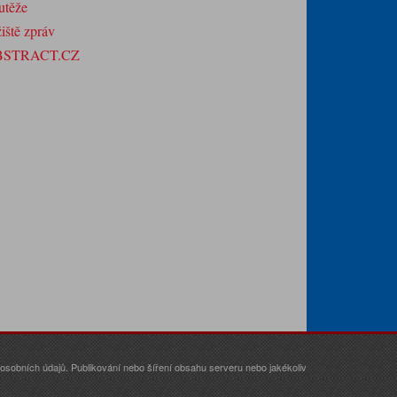
utěže
iště zpráv
BSTRACT.CZ
sobních údajů. Publikování nebo šíření obsahu serveru nebo jakékoliv