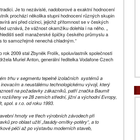
adici. Je to nezávislé, nadoborové a exaktní hodnocení
ník prochází několika stupni hodnocení různých skupin
írá ani před cizinci, jejichž přítomnost se v českých
ed uznává, že vážnost okamžiku dolehla i na něho. „
v hledišti sedí manažerské špičky českého průmyslu a
vás to samozřejmě nenechá chladným.“
 rok 2009 stal Zbyněk Frolík, spoluvlastník společnosti
obdržela Muriel Anton, generální ředitelka Vodafone Czech
ém trhu v segmentu tepelně izolačních systémů a
inovacím a neustálému technologickému vývoji, který
ávaznosti na požadavky zákazníků, patří značka Baumit
rozšířeny ve 28 zemích střední, jižní a východní Evropy,
 spol. s r.o. od roku 1993.
tavební hmoty ve třech výrobních závodech při
ků pro oblast užití „fasády-omítky-potěry“, a to
tkové péči až po výstavbu moderních staveb,