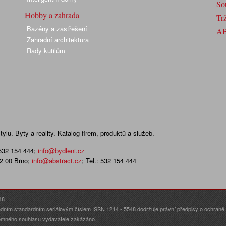
So
Hobby a zahrada
Trž
Bazény a zastřešení
A
Zahradní architektura
Rady kutilům
lu. Byty a reality. Katalog firem, produktů a služeb.
 532 154 444
;
info@bydleni.cz
02 00 Brno;
info@abstract.cz
; Tel.: 532 154 444
48
dním standardním seriálovým číslem ISSN 1214 - 5548 dodržuje právní předpisy o ochraně o
ísemného souhlasu vydavatele zakázáno.