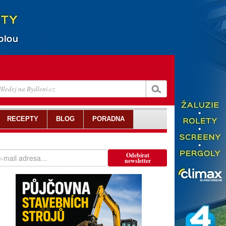
RECEPTY
BLOG
PORADNA
Odebírat
newsletter