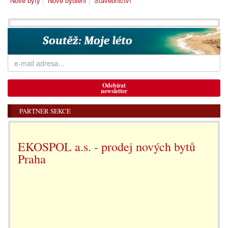
Nové byty
Nové bydlení
Stavebnictví
Odebírat
newsletter
PARTNER SEKCE
EKOSPOL a.s. - prodej nových bytů
Praha