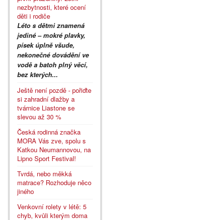
nezbytnosti, které ocení
děti i rodiče
Léto s dětmi znamená
jediné – mokré plavky,
písek úplně všude,
nekonečné dovádění ve
vodě a batoh plný věcí,
bez kterých...
Ještě není pozdě - pořiďte
si zahradní dlažby a
tvárnice Liastone se
slevou až 30 %
Česká rodinná značka
MORA Vás zve, spolu s
Katkou Neumannovou, na
Lipno Sport Festival!
Tvrdá, nebo měkká
matrace? Rozhoduje něco
jiného
Venkovní rolety v létě: 5
chyb, kvůli kterým doma