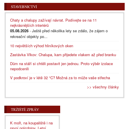
STAVEBNICTVÍ
Chaty a chalupy zažívají návrat. Podívejte se na 11
nejkrásnějších interiérů
05.08.2026
- Ještě před několika lety se zdálo, že zájem o
rekreační objekty po...
10 největších výhod hliníkových oken
Zastávka Vlkov: Chalupa, kam přijedete vlakem až před branku
Dům na stáří si chtěli postavit jen jednou. Proto výběr izolace
nepodcenili
V podkroví je v létě 32 °C? Možná za to může vaše střecha
>> všechny články
TRŽIŠTĚ ZPRÁV
K moři, na koupaliště i na
první prázdniny. Letní