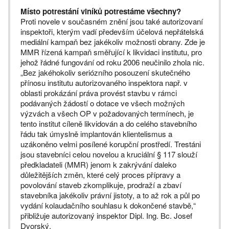
Místo potrestání viníků potrestáme všechny?
Proti novele v současném znění jsou také autorizovaní
inspektoři, kterým vadí především účelová nepřátelská
mediální kampaň bez jakékoliv možnosti obrany. Zde je
MMR řízená kampaň směřující k likvidaci institutu, pro
jehož řádné fungování od roku 2006 neučinilo zhola nic.
„Bez jakéhokoliv seriózního posouzení skutečného
přínosu institutu autorizovaného inspektora např. v
oblasti prokázání práva provést stavbu v rámci
podávaných žádostí o dotace ve všech možných
výzvách a všech OP v požadovaných termínech, je
tento institut cíleně likvidován a do celého stavebního
řádu tak úmyslně implantován klientelismus a
uzákoněno velmi posílené korupční prostředí. Trestáni
jsou stavebníci celou novelou a kruciální § 117 slouží
předkladateli (MMR) jenom k zakrývání daleko
důležitějších změn, které celý proces přípravy a
povolování staveb zkomplikuje, prodraží a zbaví
stavebníka jakékoliv právní jistoty, a to až rok a půl po
vydání kolaudačního souhlasu k dokončené stavbě,“
přibližuje autorizovaný inspektor Dipl. Ing. Bc. Josef
Dvorský.