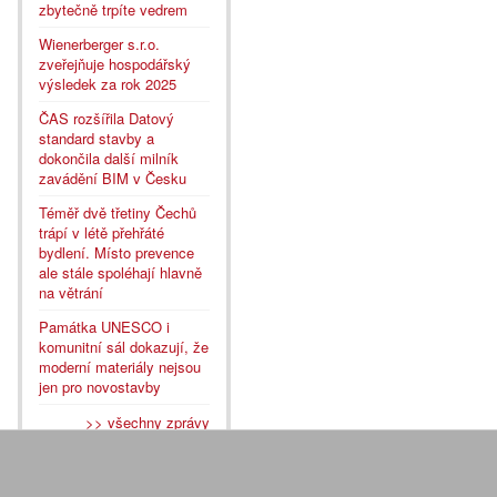
zbytečně trpíte vedrem
Wienerberger s.r.o.
zveřejňuje hospodářský
výsledek za rok 2025
ČAS rozšířila Datový
standard stavby a
dokončila další milník
zavádění BIM v Česku
Téměř dvě třetiny Čechů
trápí v létě přehřáté
bydlení. Místo prevence
ale stále spoléhají hlavně
na větrání
Památka UNESCO i
komunitní sál dokazují, že
moderní materiály nejsou
jen pro novostavby
>> všechny zprávy