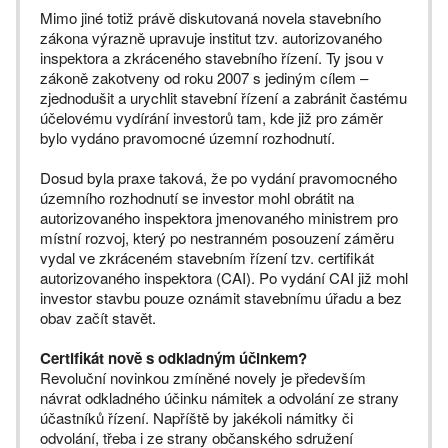
Mimo jiné totiž právě diskutovaná novela stavebního
zákona výrazně upravuje institut tzv. autorizovaného
inspektora a zkráceného stavebního řízení. Ty jsou v
zákoně zakotveny od roku 2007 s jediným cílem –
zjednodušit a urychlit stavební řízení a zabránit častému
účelovému vydírání investorů tam, kde již pro záměr
bylo vydáno pravomocné územní rozhodnutí.
Dosud byla praxe taková, že po vydání pravomocného
územního rozhodnutí se investor mohl obrátit na
autorizovaného inspektora jmenovaného ministrem pro
místní rozvoj, který po nestranném posouzení záměru
vydal ve zkráceném stavebním řízení tzv. certifikát
autorizovaného inspektora (CAI). Po vydání CAI již mohl
investor stavbu pouze oznámit stavebnímu úřadu a bez
obav začít stavět.
Certifikát nově s odkladným účinkem?
Revoluční novinkou zmíněné novely je především
návrat odkladného účinku námitek a odvolání ze strany
účastníků řízení. Napříště by jakékoli námitky či
odvolání, třeba i ze strany občanského sdružení