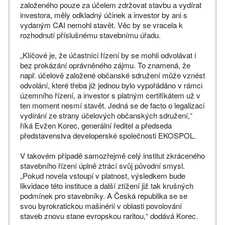
založeného pouze za účelem zdržovat stavbu a vydírat
investora, měly odkladný účinek a investor by ani s
vydaným CAI nemohl stavět. Věc by se vracela k
rozhodnutí příslušnému stavebnímu úřadu.
„Klíčové je, že účastníci řízení by se mohli odvolávat i
bez prokázání oprávněného zájmu. To znamená, že
např. účelově založené občanské sdružení může vznést
odvolání, které třeba již jednou bylo vypořádáno v rámci
územního řízení, a investor s platným certifikátem už v
ten moment nesmí stavět. Jedná se de facto o legalizaci
vydírání ze strany účelových občanských sdružení,“
říká Evžen Korec, generální ředitel a předseda
představenstva developerské společnosti EKOSPOL.
V takovém případě samozřejmě celý institut zkráceného
stavebního řízení úplně ztrácí svůj původní smysl.
„Pokud novela vstoupí v platnost, výsledkem bude
likvidace této instituce a další ztížení již tak krušných
podmínek pro stavebníky. A Česká republika se se
svou byrokratickou mašinérií v oblasti povolování
staveb znovu stane evropskou raritou,“ dodává Korec.