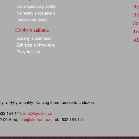
By
Developerské projekty
Na reality s rozumem
Bl
Inteligentní domy
So
Hobby a zahrada
Trž
Bazény a zastřešení
A
Zahradní architektura
Rady kutilům
lu. Byty a reality. Katalog firem, produktů a služeb.
 532 154 444
;
info@bydleni.cz
02 00 Brno;
info@abstract.cz
; Tel.: 532 154 444