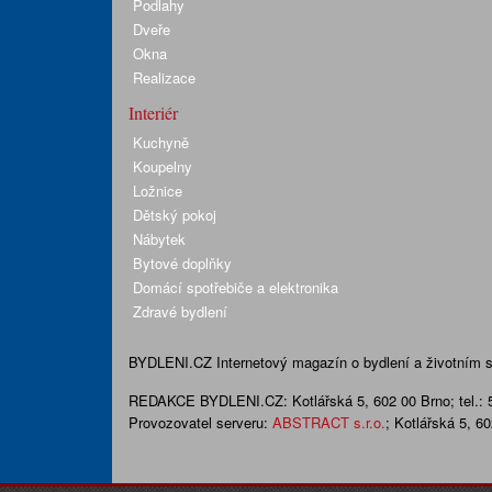
Podlahy
Dveře
Okna
Realizace
Interiér
Kuchyně
Koupelny
Ložnice
Dětský pokoj
Nábytek
Bytové doplňky
Domácí spotřebiče a elektronika
Zdravé bydlení
BYDLENI.CZ
Internetový magazín o bydlení a životním sty
REDAKCE BYDLENI.CZ:
Kotlářská 5, 602 00 Brno;
tel.:
Provozovatel serveru:
ABSTRACT s.r.o.
; Kotlářská 5, 6