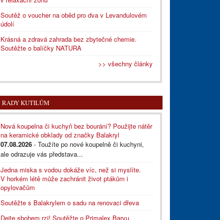
Soutěž o voucher na oběd pro dva v Levandulovém
údolí
Krásná a zdravá zahrada bez zbytečné chemie.
Soutěžte o balíčky NATURA
>> všechny články
RADY KUTILŮM
Nová koupelna či kuchyň bez bourání? Použijte nátěr
na keramické obklady od značky Balakryl
07.08.2026
- Toužíte po nové koupelně či kuchyni,
ale odrazuje vás představa...
Jedna miska s vodou dokáže víc, než si myslíte.
V horkém létě může zachránit život ptákům i
opylovačům
Soutěžte s Balakrylem o sadu na renovaci dřeva
Dejte sbohem rzi! Soutěžte o Primalex Barvu