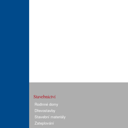
Stavebnictví
Rodinné domy
Dřevostavby
Stavební materiály
Zateplování