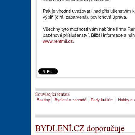
Pak je vhodné uvažovat i nad příslušenstvím k 
výplň (čirá, zabarvená), povrchová úprava.
Všechny tyto možnosti vám nabídne firma Rent
bazénové příslušenství. Bližší informace a ná
www.rentmil.cz
.
Související témata
Bazény
Bydlení v zahradě
Rady kutilům
Hobby a 
BYDLENÍ.CZ doporučuje