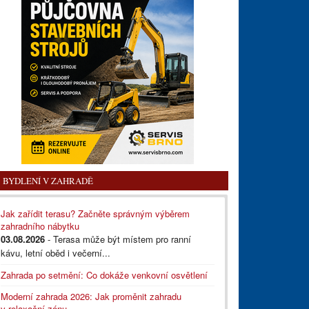
BYDLENÍ V ZAHRADĚ
Jak zařídit terasu? Začněte správným výběrem
zahradního nábytku
03.08.2026
- Terasa může být místem pro ranní
kávu, letní oběd i večerní...
Zahrada po setmění: Co dokáže venkovní osvětlení
Moderní zahrada 2026: Jak proměnit zahradu
v relaxační zónu