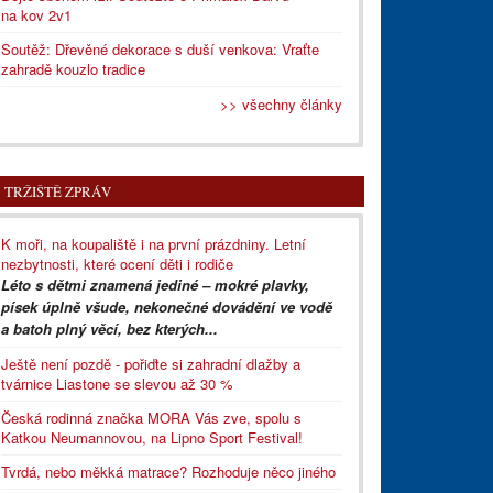
na kov 2v1
Soutěž: Dřevěné dekorace s duší venkova: Vraťte
zahradě kouzlo tradice
>> všechny články
TRŽIŠTĚ ZPRÁV
K moři, na koupaliště i na první prázdniny. Letní
nezbytnosti, které ocení děti i rodiče
Léto s dětmi znamená jediné – mokré plavky,
písek úplně všude, nekonečné dovádění ve vodě
a batoh plný věcí, bez kterých...
Ještě není pozdě - pořiďte si zahradní dlažby a
tvárnice Liastone se slevou až 30 %
Česká rodinná značka MORA Vás zve, spolu s
Katkou Neumannovou, na Lipno Sport Festival!
Tvrdá, nebo měkká matrace? Rozhoduje něco jiného