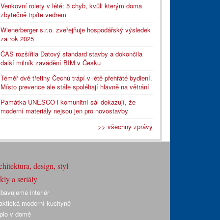
Venkovní rolety v létě: 5 chyb, kvůli kterým doma
zbytečně trpíte vedrem
Wienerberger s.r.o. zveřejňuje hospodářský výsledek
za rok 2025
ČAS rozšířila Datový standard stavby a dokončila
další milník zavádění BIM v Česku
Téměř dvě třetiny Čechů trápí v létě přehřáté bydlení.
Místo prevence ale stále spoléhají hlavně na větrání
Památka UNESCO i komunitní sál dokazují, že
moderní materiály nejsou jen pro novostavby
>> všechny zprávy
hitektura, design, styl
ly a seriály
bavujeme interiér
aktická moderní kuchyně
plo v domě