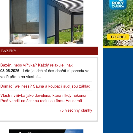
BAZÉNY
Bazén, nebo vířivka? Každý relaxuje jinak
08.06.2026
- Léto je ideální čas dopřát si pohodu ve
vodě přímo na vlastní...
Domácí wellness? Sauna a koupací sud jsou základ
Vlastní vířivka jako dovolená, která nikdy nekončí.
Proč vsadit na českou rodinnou firmu Hanscraft
>> všechny články