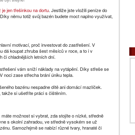
je jen třešinkou na dortu
. Jestliže jste vložili peníze do
Díky němu totiž svůj bazén budete moct naplno využívat,
hlavní motivací, proč investovat do zastřešení. V
dá koupat zhruba šest měsíců v roce, a to i v
či chladnějších letních dní.
astřešení vám sníží náklady na vytápění. Díky střeše se
V noci zase střecha brání úniku tepla.
řešeného bazénu nespadne dítě ani domácí mazlíček.
 takže si ušetříte práci s čištěním.
máte možnost si vybrat, zda stojíte o nízké, středně
yne s okolní zahradou, ve středně vysokém se už
azénu. Samozřejmě se nabízí různé tvary, hranaté či