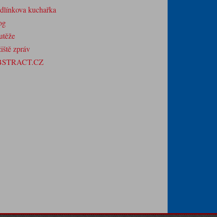
dlínkova kuchařka
og
utěže
iště zpráv
BSTRACT.CZ