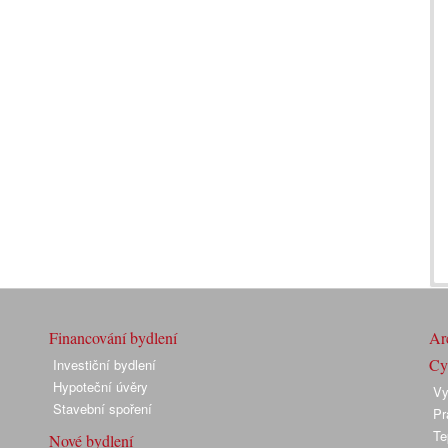
Financování bydlení
Arc
Cyk
Investiční bydlení
Hypoteční úvěry
Vy
Stavební spoření
Pr
Te
Nové bydlení