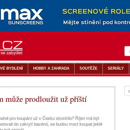
VÉ BYDLENÍ
HOBBY A ZAHRADA
SOUTĚŽE
SERIÁLY
 může prodloužit už příští
vhodné pro koupání už v Česku skončilo? Říjen má být
vestovali do zakrytí bazénů, se budou moct koupat ještě
e být stejně!