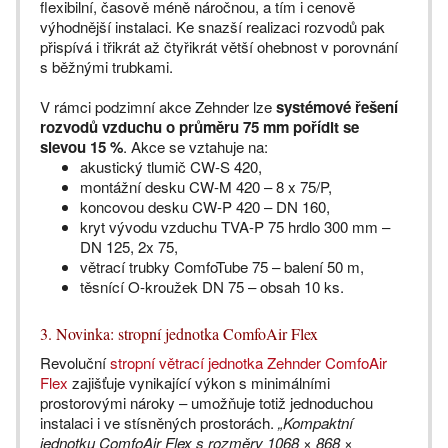
flexibilní, časově méně náročnou, a tím i cenově
výhodnější instalaci. Ke snazší realizaci rozvodů pak
přispívá i třikrát až čtyřikrát větší ohebnost v porovnání
s běžnými trubkami.
V rámci podzimní akce Zehnder lze
systémové řešení
rozvodů vzduchu o průměru 75 mm pořídit se
slevou 15 %
. Akce se vztahuje na:
akustický tlumič CW-S 420,
montážní desku CW-M 420 – 8 x 75/P,
koncovou desku CW-P 420 – DN 160,
kryt vývodu vzduchu TVA-P 75 hrdlo 300 mm –
DN 125, 2x 75,
větrací trubky ComfoTube 75 – balení 50 m,
těsnící O-kroužek DN 75 – obsah 10 ks.
3. Novinka: stropní jednotka ComfoAir Flex
Revoluční
stropní větrací jednotka Zehnder ComfoAir
Flex
zajišťuje vynikající výkon s minimálními
prostorovými nároky – umožňuje totiž jednoduchou
instalaci i ve stísněných prostorách.
„Kompaktní
jednotku ComfoAir Flex s rozměry 1068 × 868 ×