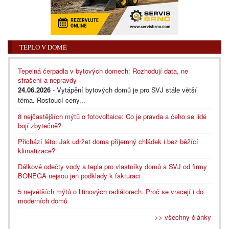
TEPLO V DOMĚ
Tepelná čerpadla v bytových domech: Rozhodují data, ne
strašení a nepravdy
24.06.2026
- Vytápění bytových domů je pro SVJ stále větší
téma. Rostoucí ceny...
8 nejčastějších mýtů o fotovoltaice: Co je pravda a čeho se lidé
bojí zbytečně?
Přichází léto: Jak udržet doma příjemný chládek i bez běžící
klimatizace?
Dálkové odečty vody a tepla pro vlastníky domů a SVJ od firmy
BONEGA nejsou jen podklady k fakturaci
5 největších mýtů o litinových radiátorech. Proč se vracejí i do
moderních domů
>> všechny články