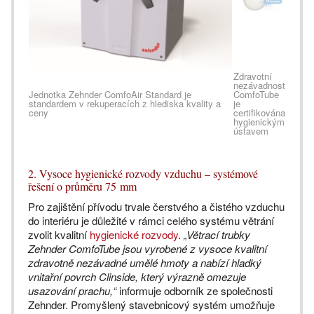
Zdravotní
nezávadnost
Jednotka Zehnder ComfoAir Standard je
ComfoTube
standardem v rekuperacích z hlediska kvality a
je
ceny
certifikována
hygienickým
ústavem
2. Vysoce hygienické rozvody vzduchu – systémové
řešení o průměru 75 mm
Pro zajištění přívodu trvale čerstvého a čistého vzduchu
do interiéru je důležité v rámci celého systému větrání
zvolit kvalitní
hygienické rozvody
.
„Větrací trubky
Zehnder ComfoTube jsou vyrobené z vysoce kvalitní
zdravotně nezávadné umělé hmoty a nabízí hladký
vnitařní povrch Clinside, který výrazně omezuje
usazování prachu,“
informuje odborník ze společnosti
Zehnder. Promyšlený stavebnicový systém umožňuje