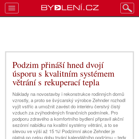
Toggle
navigation
Podzim přináší hned dvojí
úsporu s kvalitním systémem
větrání s rekuperací tepla
Náklady na novostavby i rekonstrukce rodinných domů
vzrostly, a proto se švýcarský výrobce Zehnder rozhodl
vyjít vstříc a umožnit zavést do interiéru čerstvý čistý
vzduch za zvýhodněných finančních podmínek. Pro
podporu zdravého a komfortního bydlení připravil akční
sezónní nabídku na kvalitní systémy větrání, a to se
slevou ve výši až 15 %! Podzimní akce Zehnder je
platná po celou dobu trvání kalendářního podzimu – tedy