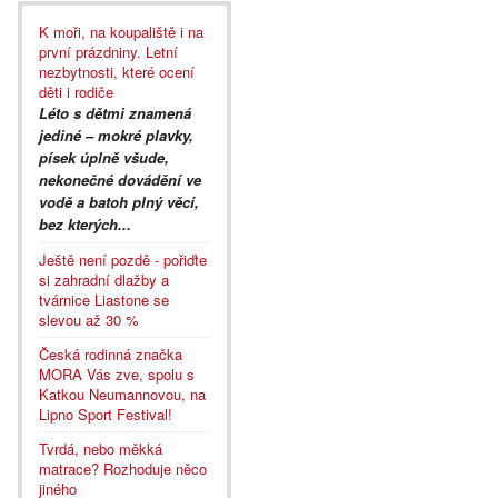
K moři, na koupaliště i na
první prázdniny. Letní
nezbytnosti, které ocení
děti i rodiče
Léto s dětmi znamená
jediné – mokré plavky,
písek úplně všude,
nekonečné dovádění ve
vodě a batoh plný věcí,
bez kterých...
Ještě není pozdě - pořiďte
si zahradní dlažby a
tvárnice Liastone se
slevou až 30 %
Česká rodinná značka
MORA Vás zve, spolu s
Katkou Neumannovou, na
Lipno Sport Festival!
Tvrdá, nebo měkká
matrace? Rozhoduje něco
jiného