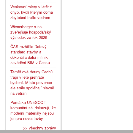
Venkovní rolety v létě: 5
chyb, kvůli kterým doma
zbytečně trpíte vedrem
Wienerberger s.r.o.
zveřejňuje hospodářský
výsledek za rok 2025
ČAS rozšířila Datový
standard stavby a
dokončila další milník
zavádění BIM v Česku
Téměř dvě třetiny Čechů
trápí v létě přehřáté
bydlení. Místo prevence
ale stále spoléhají hlavně
na větrání
Památka UNESCO i
komunitní sál dokazují, že
moderní materiály nejsou
jen pro novostavby
>> všechny zprávy