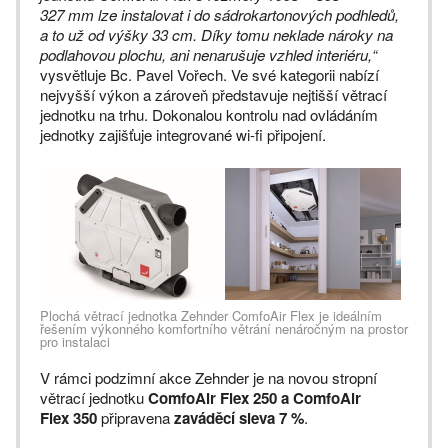
327 mm lze instalovat i do sádrokartonových podhledů,
a to už od výšky 33 cm. Díky tomu neklade nároky na
podlahovou plochu, ani nenarušuje vzhled interiéru,“
vysvětluje Bc. Pavel Vořech. Ve své kategorii nabízí
nejvyšší výkon a zároveň představuje nejtišší větrací
jednotku na trhu. Dokonalou kontrolu nad ovládáním
jednotky zajišťuje integrované wi-fi připojení.
Plochá větrací jednotka Zehnder ComfoAir Flex je ideálním
řešením výkonného komfortního větrání nenáročným na prostor
pro instalaci
V rámci podzimní akce Zehnder je na novou stropní
větrací jednotku
ComfoAir Flex 250 a ComfoAir
Flex 350
připravena
zaváděcí sleva 7 %
.