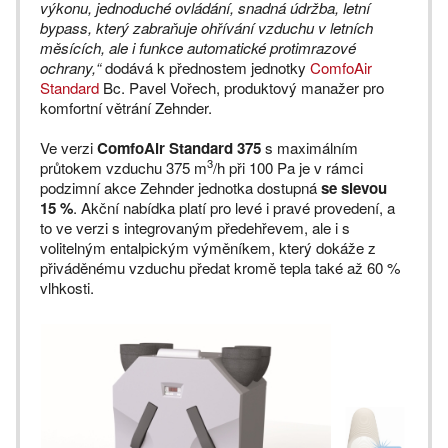
výkonu, jednoduché ovládání, snadná údržba, letní
bypass, který zabraňuje ohřívání vzduchu v letních
měsících, ale i funkce automatické protimrazové
ochrany,“
dodává k přednostem jednotky
ComfoAir
Standard
Bc. Pavel Vořech, produktový manažer pro
komfortní větrání Zehnder.
Ve verzi
ComfoAir Standard 375
s maximálním
3
průtokem vzduchu 375 m
/h při 100 Pa je v rámci
podzimní akce Zehnder jednotka dostupná
se slevou
15 %
. Akční nabídka platí pro levé i pravé provedení, a
to ve verzi s integrovaným předehřevem, ale i s
volitelným entalpickým výměníkem, který dokáže z
přiváděnému vzduchu předat kromě tepla také až 60 %
vlhkosti.