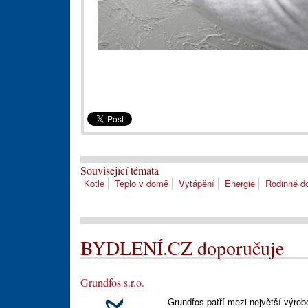
Související témata
Kotle
Teplo v domě
Vytápění
Energie
Rodinné 
BYDLENÍ.CZ doporučuje
Grundfos s.r.o.
Grundfos patří mezi největší výrob