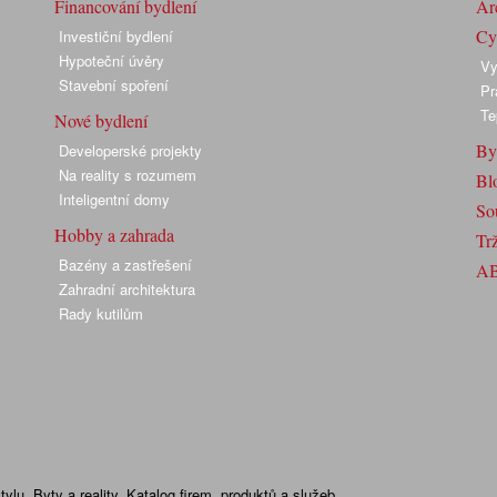
Financování bydlení
Arc
Cyk
Investiční bydlení
Hypoteční úvěry
Vy
Stavební spoření
Pr
Te
Nové bydlení
By
Developerské projekty
Na reality s rozumem
Bl
Inteligentní domy
So
Hobby a zahrada
Trž
Bazény a zastřešení
A
Zahradní architektura
Rady kutilům
lu. Byty a reality. Katalog firem, produktů a služeb.