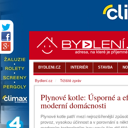
BYDLENI.CZ
INTERIÉR
STAVBA
NO
Bydlení.cz
Tržiště zpráv
Plynové kotle: Úsporné a ef
moderní domácnosti
Plynové kotle patří mezi nejrozšířenější způso
provoz, vysokou účinnost a v porovnání s někte
moderním technologiím jsou navíc čím dál tišší