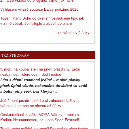
Zima se vkrádá do příbytků. Víme, jak na ni
Vyhlášení vítězů soutěže Barvy podzimu 2025
Topení Pánu Bohu do oken? 4 osvědčené tipy, jak
v zimě větrat, šetřit teplo a zbavit se plísní
>> všechny články
TRŽIŠTĚ ZPRÁV
K moři, na koupaliště i na první prázdniny. Letní
nezbytnosti, které ocení děti i rodiče
Léto s dětmi znamená jediné – mokré plavky,
písek úplně všude, nekonečné dovádění ve vodě
a batoh plný věcí, bez kterých...
Ještě není pozdě - pořiďte si zahradní dlažby a
tvárnice Liastone se slevou až 30 %
Česká rodinná značka MORA Vás zve, spolu s
Katkou Neumannovou, na Lipno Sport Festival!
Tvrdá, nebo měkká matrace? Rozhoduje něco jiného