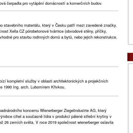
hová čerpadla pro vytápění domácností a komerčních budov.
ho stavebního materiálu, který v Česku patří mezi zavedené značky.
ost Xella CZ pórobetonové tvárnice (obvodové stěny, příčky,
u vhodné pro stavbu rodinných domů a bytů, nebo jejich rekonstrukce.
bízí kompletní služby v oblasti architektonických a projekčních
ce 1990 Ing. arch. Lubomírem Křivkou.
nadnárodního koncernu Wienerberger Ziegelindustrie AG, který
ýrobce cihel a současně lídra v produkci pálené střešní krytiny v
ež 26 zemích světa. V roce 2019 společnost wienerberger oslavila