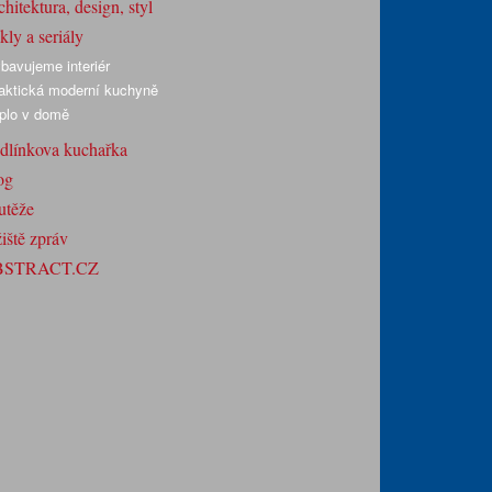
hitektura, design, styl
ly a seriály
bavujeme interiér
aktická moderní kuchyně
plo v domě
dlínkova kuchařka
og
utěže
iště zpráv
BSTRACT.CZ