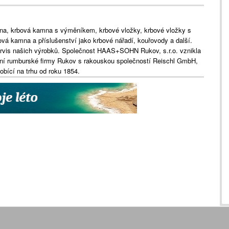
a, krbová kamna s výměníkem, krbové vložky, krbové vložky s
vá kamna a příslušenství jako krbové nářadí, kouřovody a další.
ervis našich výrobků. Společnost HAAS+SOHN Rukov, s.r.o. vznikla
ční rumburské firmy Rukov s rakouskou společností Reischl GmbH,
bící na trhu od roku 1854.