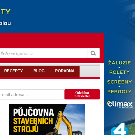
RECEPTY
BLOG
PORADNA
Odebírat
newsletter