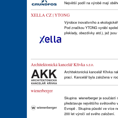
Největší podíl na výrobě mají obě
XELLA CZ | YTONG
Výrobce inovativního a ekologické
Pod značkou YTONG vyrábí společn
překlady, obezdívky atd.), jež jso
Architektonická kancelář Křivka s.r.o.
Architektonická kancelář Křivka na
prací. Kancelář byla založena v ro
wienerberger
Skupina wienerberger je součástí 
představuje největšího světového v
Evropě . Skupina působí ve více n
200 let výročí od svého založení.