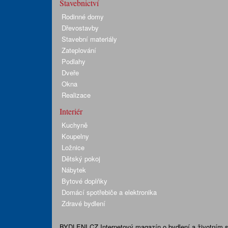
Stavebnictví
Rodinné domy
Dřevostavby
Stavební materiály
Zateplování
Podlahy
Dveře
Okna
Realizace
Interiér
Kuchyně
Koupelny
Ložnice
Dětský pokoj
Nábytek
Bytové doplňky
Domácí spotřebiče a elektronika
Zdravé bydlení
BYDLENI.CZ
Internetový magazín o bydlení a životním sty