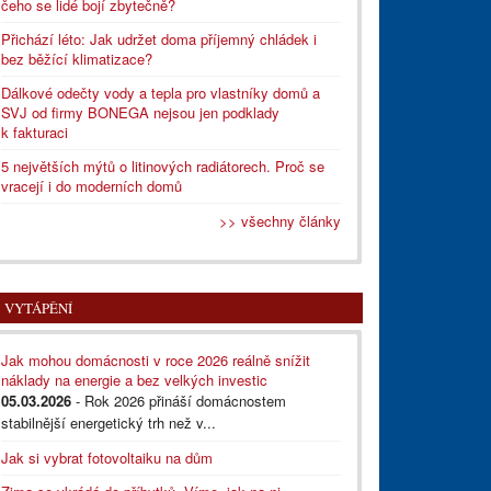
čeho se lidé bojí zbytečně?
Přichází léto: Jak udržet doma příjemný chládek i
bez běžící klimatizace?
Dálkové odečty vody a tepla pro vlastníky domů a
SVJ od firmy BONEGA nejsou jen podklady
k fakturaci
5 největších mýtů o litinových radiátorech. Proč se
vracejí i do moderních domů
>> všechny články
VYTÁPĚNÍ
Jak mohou domácnosti v roce 2026 reálně snížit
náklady na energie a bez velkých investic
05.03.2026
- Rok 2026 přináší domácnostem
stabilnější energetický trh než v...
Jak si vybrat fotovoltaiku na dům