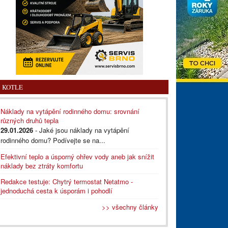
KOTLE
Náklady na vytápění rodinného domu: srovnání
různých druhů tepla
29.01.2026
- Jaké jsou náklady na vytápění
rodinného domu? Podívejte se na...
Efektivní teplo a úsporný ohřev vody aneb jak snížit
náklady bez ztráty komfortu
Redakce testuje: Chytrý termostat Netatmo -
jednoduchá cesta k úsporám i pohodlí
>> všechny články