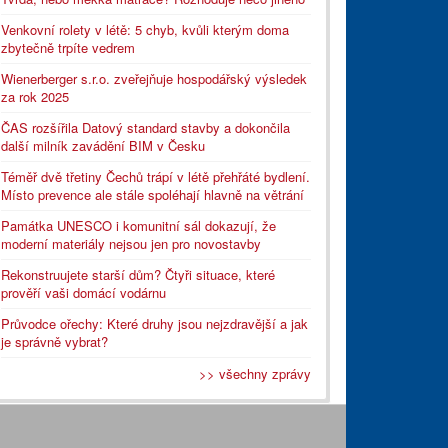
Venkovní rolety v létě: 5 chyb, kvůli kterým doma
zbytečně trpíte vedrem
Wienerberger s.r.o. zveřejňuje hospodářský výsledek
za rok 2025
ČAS rozšířila Datový standard stavby a dokončila
další milník zavádění BIM v Česku
Téměř dvě třetiny Čechů trápí v létě přehřáté bydlení.
Místo prevence ale stále spoléhají hlavně na větrání
Památka UNESCO i komunitní sál dokazují, že
moderní materiály nejsou jen pro novostavby
Rekonstruujete starší dům? Čtyři situace, které
prověří vaši domácí vodárnu
Průvodce ořechy: Které druhy jsou nejzdravější a jak
je správně vybrat?
>> všechny zprávy