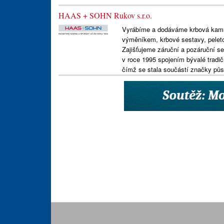
HAAS + SOHN Rukov s.r.o.
Vyrábíme a dodáváme krbová kamn
výměníkem, krbové sestavy, peleto
Zajišťujeme záruční a pozáruční s
v roce 1995 spojením bývalé tradi
čímž se stala součástí značky půso