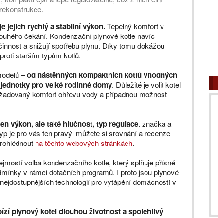
 rekonstrukce.
 jejich rychlý a stabilní výkon.
Tepelný komfort v
ouhého čekání. Kondenzační plynové kotle navíc
účinnost a snižují spotřebu plynu. Díky tomu dokážou
oproti starším typům kotlů.
modelů –
od nástěnných kompaktních kotlů vhodných
 jednotky pro velké rodinné domy
. Důležité je volit kotel
požadovaný komfort ohřevu vody a případnou možnost
en výkon, ale také hlučnost, typ regulace
, značka a
 typ je pro vás ten pravý, můžete si srovnání a recenze
prohlédnout
na těchto webových stránkách
.
řejmostí volba kondenzačního kotle, který splňuje přísné
dmínky v rámci dotačních programů. I proto jsou plynové
 nejdostupnějších technologií pro vytápění domácností v
ízí plynový kotel dlouhou životnost a spolehlivý