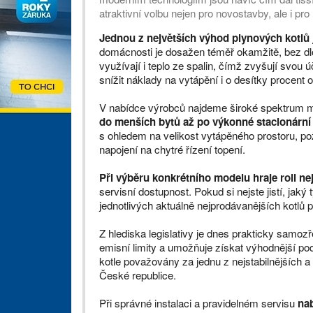
atraktivní volbu nejen pro novostavby, ale i pro
Jednou z největších výhod plynových kotlů je
domácnosti je dosažen téměř okamžitě, bez dl
využívají i teplo ze spalin, čímž zvyšují svou 
snížit náklady na vytápění i o desítky procent 
V nabídce výrobců najdeme široké spektrum 
do menších bytů až po výkonné stacionární
s ohledem na velikost vytápěného prostoru, 
napojení na chytré řízení topení.
Při výběru konkrétního modelu hraje roli nej
servisní dostupnost. Pokud si nejste jistí, jaký
jednotlivých aktuálně nejprodávanějších kotlů 
Z hlediska legislativy je dnes prakticky samoz
emisní limity a umožňuje získat výhodnější po
kotle považovány za jednu z nejstabilnějších a
České republice.
Při správné instalaci a pravidelném servisu
nab