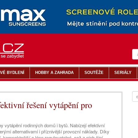
VÉ BYDLENÍ
HOBBY A ZAHRADA
SOUTĚŽE
SERIÁLY
ektivní řešení vytápění pro
by vytápění rodinných domů i bytů. Nabízejí efektivní
rými alternativami i příznivější provozní náklady. Díky
, kompaktnější a lépe regulovatelné, což z nich činí