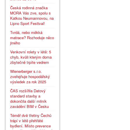
Česká rodinná značka
MORA Vás zve, spolu s
Katkou Neumannovou, na
Lipno Sport Festival!
Tvrdá, nebo měkká
matrace? Rozhoduje něco
jiného
Venkovní rolety v létě: 5
chyb, kvůli kterým doma
zbytečně trpíte vedrem
Wienerberger s.r.o.
zveřejňuje hospodářský
výsledek za rok 2025
ČAS rozšířila Datový
standard stavby a
dokončila další milník
zavádění BIM v Česku
Téměř dvě třetiny Čechů
trápí v létě přehřáté
bydlení. Místo prevence