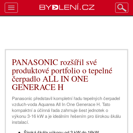
Toggle
navigation
PANASONIC rozšířil své
produktové portfolio o tepelné
čerpadlo ALL IN ONE
GENERACE H
Panasonic představil kompletní řadu tepelných čerpadel
vzduch-voda Aquarea All In One Generace H. Tato
kompaktní a účinná řada zahrnuje šest jednotek o
výkonu 3-16 kW a je ideálním řešením pro širokou škálu
instalací.
Široká škála výkonu od 3 kW do 16kW