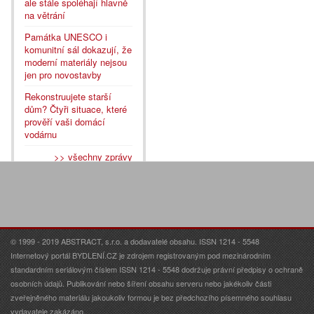
ale stále spoléhají hlavně
na větrání
Památka UNESCO i
komunitní sál dokazují, že
moderní materiály nejsou
jen pro novostavby
Rekonstruujete starší
dům? Čtyři situace, které
prověří vaši domácí
vodárnu
>> všechny zprávy
© 1999 - 2019 ABSTRACT, s.r.o. a dodavatelé obsahu. ISSN 1214 - 5548
Internetový portál BYDLENÍ.CZ je zdrojem registrovaným pod mezinárodním
standardním seriálovým číslem ISSN 1214 - 5548 dodržuje právní předpisy o ochraně
osobních údajů. Publikování nebo šíření obsahu serveru nebo jakékoliv části
zveřejněného materiálu jakoukoliv formou je bez předchozího písemného souhlasu
vydavatele zakázáno.