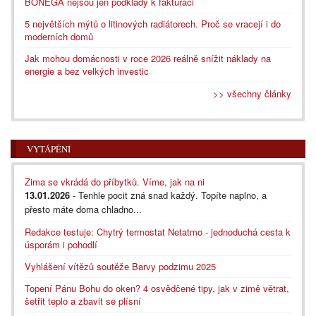
BONEGA nejsou jen podklady k fakturaci
5 největších mýtů o litinových radiátorech. Proč se vracejí i do
moderních domů
Jak mohou domácnosti v roce 2026 reálně snížit náklady na
energie a bez velkých investic
>> všechny články
VYTÁPĚNÍ
Zima se vkrádá do příbytků. Víme, jak na ni
13.01.2026
- Tenhle pocit zná snad každý. Topíte naplno, a
přesto máte doma chladno...
Redakce testuje: Chytrý termostat Netatmo - jednoduchá cesta k
úsporám i pohodlí
Vyhlášení vítězů soutěže Barvy podzimu 2025
Topení Pánu Bohu do oken? 4 osvědčené tipy, jak v zimě větrat,
šetřit teplo a zbavit se plísní