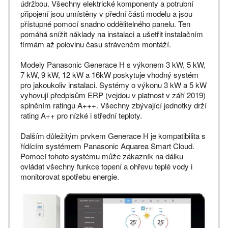
údržbou. Všechny elektrické komponenty a potrubní
připojení jsou umístěny v přední části modelu a jsou
přístupné pomocí snadno oddělitelného panelu. Ten
pomáhá snížit náklady na instalaci a ušetřit instalačním
firmám až polovinu času stráveném montáží.
Modely Panasonic Generace H s výkonem 3 kW, 5 kW,
7 kW, 9 kW, 12 kW a 16kW poskytuje vhodný systém
pro jakoukoliv instalaci. Systémy o výkonu 3 kW a 5 kW
vyhovují předpisům ERP (vejdou v platnost v září 2019)
splněním ratingu A+++. Všechny zbývající jednotky drží
rating A++ pro nízké i střední teploty.
Dalším důležitým prvkem Generace H je kompatibilita s
řídícím systémem Panasonic Aquarea Smart Cloud.
Pomocí tohoto systému může zákazník na dálku
ovládat všechny funkce topení a ohřevu teplé vody i
monitorovat spotřebu energie.