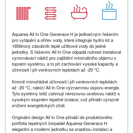
Aquarea All In One Generace H je jedinečným řešením
pro vytápění a ohřev vody, které integruje hydro kit a
185litrový zásobník teplé užitkové vody do jedné
jednotky. S řešením All In One odpadá nutnost instalovat
vyrovnávací nádrž pro zajištění minimálního objemu v
topném systému, a to při zachování vysoké kapacity a
účinnosti i při venkovních teplotách až -20 °C.
Kromě mimořádné účinnosti i při venkovních teplotách
až -20 °C, nabízí All In One významnou úsporu energie.
Tyto systémy totiž zahrnují nerezovou ocelovou nádrž s
vysokým stupněm tepelné izolace, což přináší výrazné
snížení energetických ztrát.
Originální design All In One přináší do produktového
portfolia tepelných čerpadel Aquarea Generace H
elegantní a moderní jednotku se snadnou instalací a