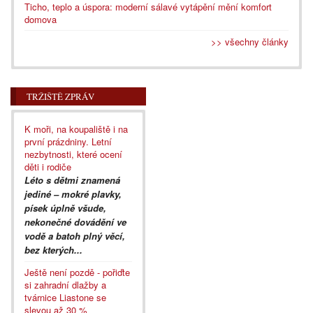
Ticho, teplo a úspora: moderní sálavé vytápění mění komfort
domova
>> všechny články
TRŽIŠTĚ ZPRÁV
K moři, na koupaliště i na
první prázdniny. Letní
nezbytnosti, které ocení
děti i rodiče
Léto s dětmi znamená
jediné – mokré plavky,
písek úplně všude,
nekonečné dovádění ve
vodě a batoh plný věcí,
bez kterých...
Ještě není pozdě - pořiďte
si zahradní dlažby a
tvárnice Liastone se
slevou až 30 %