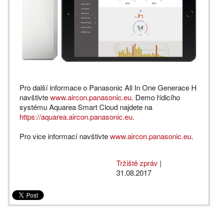
Pro další informace o Panasonic All In One Generace H
navštivte
www.aircon.panasonic.eu
. Demo řídicího
systému Aquarea Smart Cloud najdete na
https://aquarea.aircon.panasonic.eu
.
Pro vice informací navštivte
www.aircon.panasonic.eu
.
Tržiště zpráv
|
31.08.2017