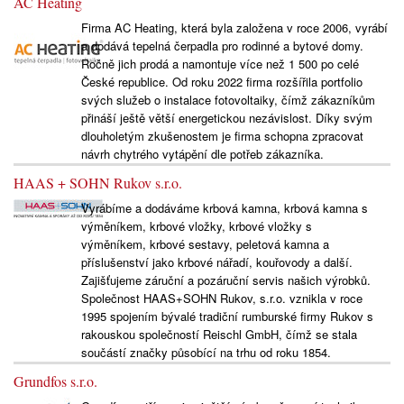
AC Heating
Firma AC Heating, která byla založena v roce 2006, vyrábí
a dodává tepelná čerpadla pro rodinné a bytové domy.
Ročně jich prodá a namontuje více než 1 500 po celé
České republice. Od roku 2022 firma rozšířila portfolio
svých služeb o instalace fotovoltaiky, čímž zákazníkům
přináší ještě větší energetickou nezávislost. Díky svým
dlouholetým zkušenostem je firma schopna zpracovat
návrh chytrého vytápění dle potřeb zákazníka.
HAAS + SOHN Rukov s.r.o.
Vyrábíme a dodáváme krbová kamna, krbová kamna s
výměníkem, krbové vložky, krbové vložky s
výměníkem, krbové sestavy, peletová kamna a
příslušenství jako krbové nářadí, kouřovody a další.
Zajišťujeme záruční a pozáruční servis našich výrobků.
Společnost HAAS+SOHN Rukov, s.r.o. vznikla v roce
1995 spojením bývalé tradiční rumburské firmy Rukov s
rakouskou společností Reischl GmbH, čímž se stala
součástí značky působící na trhu od roku 1854.
Grundfos s.r.o.