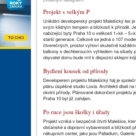
Projekt s velkým P
Unikátní developerský projekt Malešický les je 
svým klidným tempem a blízkostí k přírodě. Je
nabízející byty Praha 10 o velikosti 1+kk – 5+kk
starší generace. Celkově se jedná o 107 mode
čtverečných, prostor vyhoví skutečně každému
balkony s dechberoucím výhledem na siluety p
obyvatel domu bude mít k dispozici sklepní kó
Bydlení kousek od přírody
Developerem projektu Malešický háj je společ
plánu úspěšné studio Loxia. Architekti dbali na
okolní přírody. Plánované dokončení projektu 
Praha 10 byl již zahájen.
Po ruce jsou školky i úřady
Projekt vzniká v bezpečné čtvrti Malešice, které
občanské a dopravní vybavenosti a blízkosti p
nákupních center, jako jsou Palladium, Galerie