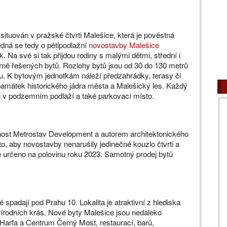
situován v pražské čtvrti Malešice, která je pověstná
dná se tedy o pětipodlažní
novostavby Malešice
. Na své si tak přijdou rodiny s malými dětmi, střední i
rně řešených bytů. Rozlohy bytů jsou od 30 do 130 metrů
. K bytovým jednotkám náleží předzahrádky, terasy či
amátek historického jádra města a Malešický les. Každý
ji v podzemním podlaží a také parkovací místo.
nost Metrostav Development a autorem architektonického
 to, aby novostavby nenarušily jedinečné kouzlo čtvrti a
je určeno na polovinu roku 2023. Samotný prodej bytů
 spadají pod Prahu 10. Lokalita je atraktivní z hlediska
řírodních krás. Nové byty Malešice jsou nedaleko
 Harfa a Centrum Černý Most, restaurací, barů,