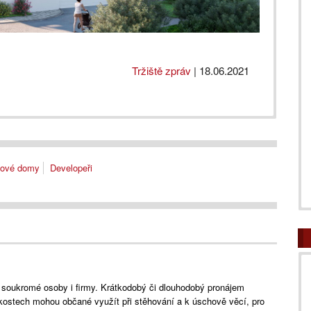
Tržiště zpráv
|
18.06.2021
tové domy
Developeři
 soukromé osoby i firmy. Krátkodobý či dlouhodobý pronájem
kostech mohou občané využít při stěhování a k úschově věcí, pro