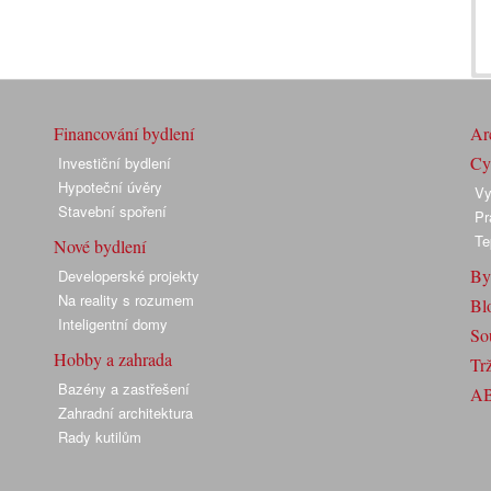
Financování bydlení
Arc
Cyk
Investiční bydlení
Hypoteční úvěry
Vy
Stavební spoření
Pr
Te
Nové bydlení
By
Developerské projekty
Na reality s rozumem
Bl
Inteligentní domy
So
Hobby a zahrada
Trž
Bazény a zastřešení
A
Zahradní architektura
Rady kutilům