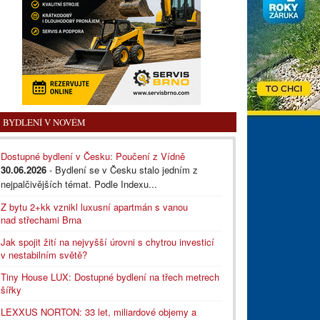
BYDLENÍ V NOVÉM
Dostupné bydlení v Česku: Poučení z Vídně
30.06.2026
- Bydlení se v Česku stalo jedním z
nejpalčivějších témat. Podle Indexu...
Z bytu 2+kk vznikl luxusní apartmán s vanou
nad střechami Brna
Jak spojit žití na nejvyšší úrovni s chytrou investicí
v nestabilním světě?
Tiny House LUX: Dostupné bydlení na třech metrech
šířky
LEXXUS NORTON: 33 let, miliardové objemy a