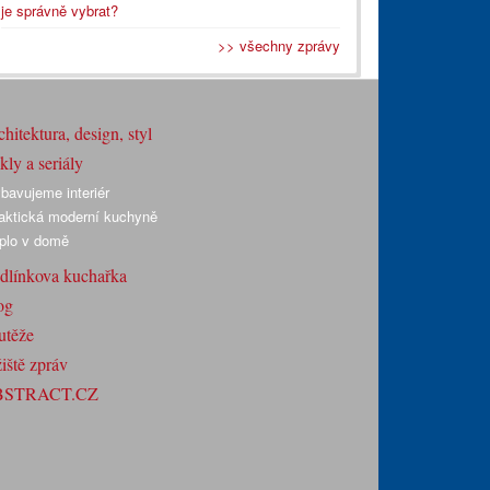
je správně vybrat?
>> všechny zprávy
hitektura, design, styl
ly a seriály
bavujeme interiér
aktická moderní kuchyně
plo v domě
dlínkova kuchařka
og
utěže
iště zpráv
BSTRACT.CZ