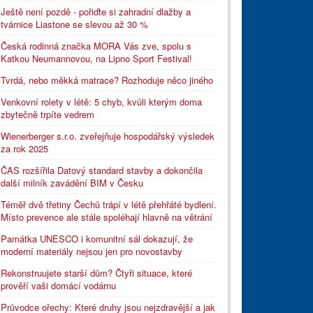
Ještě není pozdě - pořiďte si zahradní dlažby a
tvárnice Liastone se slevou až 30 %
Česká rodinná značka MORA Vás zve, spolu s
Katkou Neumannovou, na Lipno Sport Festival!
Tvrdá, nebo měkká matrace? Rozhoduje něco jiného
Venkovní rolety v létě: 5 chyb, kvůli kterým doma
zbytečně trpíte vedrem
Wienerberger s.r.o. zveřejňuje hospodářský výsledek
za rok 2025
ČAS rozšířila Datový standard stavby a dokončila
další milník zavádění BIM v Česku
Téměř dvě třetiny Čechů trápí v létě přehřáté bydlení.
Místo prevence ale stále spoléhají hlavně na větrání
Památka UNESCO i komunitní sál dokazují, že
moderní materiály nejsou jen pro novostavby
Rekonstruujete starší dům? Čtyři situace, které
prověří vaši domácí vodárnu
Průvodce ořechy: Které druhy jsou nejzdravější a jak