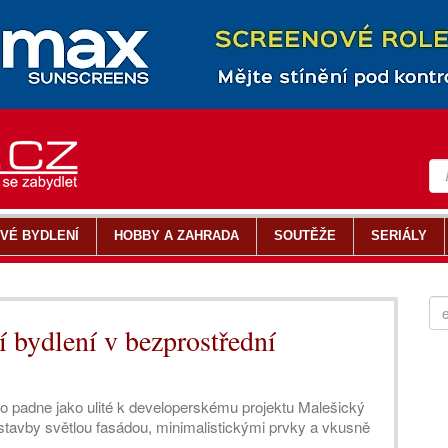
VÉ BYDLENÍ
HOBBY A ZAHRADA
SOUTĚŽE
SERIÁLY
í bydlení v bezprostřední
to padne jako ulité k developerskému projektu Malešický
ostavby světlou fasádou, minimalistickými prvky a vkusně