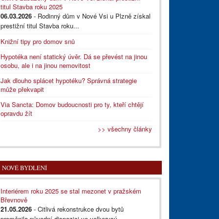
titul Stavba roku 2025
06.03.2026
- Rodinný dům v Nové Vsi u Plzně získal
prestižní titul Stavba roku...
Knižní tipy pro domov snů
Hypotéka není statický úvěr. Dá se převést na jinou
osobu, ale i na jinou nemovitost
Jak dlouho splácet hypotéku? Správná strategie
může překvapit
Via Sancta: Domov budoucnosti pro ty, kteří chtějí
opravdu žít
>> všechny články
NOVÉ BYDLENÍ
Interiérem roku 2025 se stal mezonet v pražském
Břevnově
21.05.2026
- Citlivá rekonstrukce dvou bytů
proměnila původní dispozici ve velkorysý...