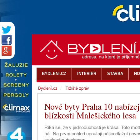
BYDLENI.CZ
INTERIÉR
STAVBA
NO
Bydlení.cz
Tržiště zpráv
Nové byty Praha 10 nabízej
blízkosti Malešického lesa
Říká se, že v jednoduchosti je krása. Toto mot
háj. Na první pohled upoutají pětipodlažní nov
zvoleným designem.