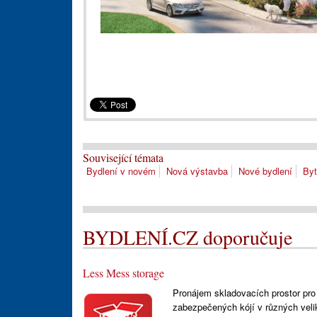
Související témata
Bydlení v novém
Nová výstavba
Nové bydlení
By
BYDLENÍ.CZ doporučuje
Less Mess storage
Pronájem skladovacích prostor pro
zabezpečených kójí v různých veli