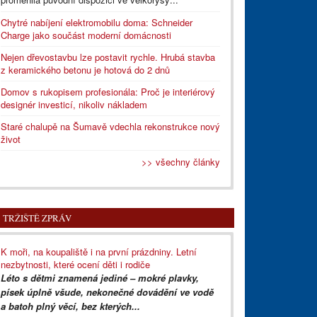
Chytré nabíjení elektromobilu doma: Schneider
Charge jako součást moderní domácnosti
Nejen dřevostavbu lze postavit rychle. Hrubá stavba
z keramického betonu je hotová do 2 dnů
Domov s rukopisem profesionála: Proč je interiérový
designér investicí, nikoliv nákladem
Staré chalupě na Šumavě vdechla rekonstrukce nový
život
>> všechny články
TRŽIŠTĚ ZPRÁV
K moři, na koupaliště i na první prázdniny. Letní
nezbytnosti, které ocení děti i rodiče
Léto s dětmi znamená jediné – mokré plavky,
písek úplně všude, nekonečné dovádění ve vodě
a batoh plný věcí, bez kterých...