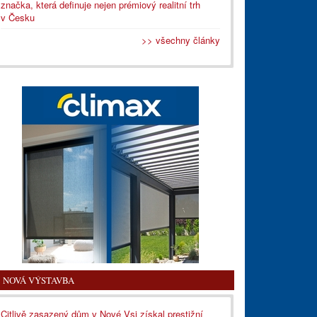
značka, která definuje nejen prémiový realitní trh
v Česku
>> všechny články
NOVÁ VÝSTAVBA
Citlivě zasazený dům v Nové Vsi získal prestižní