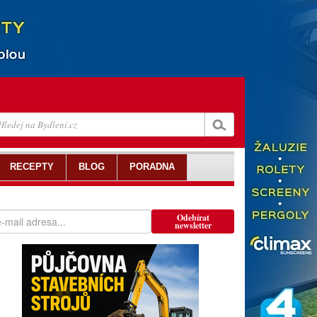
RECEPTY
BLOG
PORADNA
Odebírat
newsletter