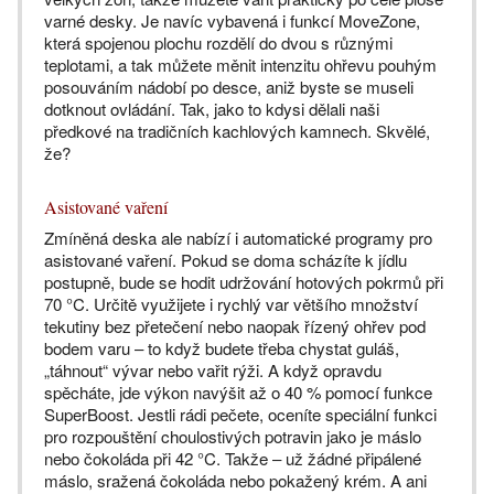
varné desky. Je navíc vybavená i funkcí MoveZone,
která spojenou plochu rozdělí do dvou s různými
teplotami, a tak můžete měnit intenzitu ohřevu pouhým
posouváním nádobí po desce, aniž byste se museli
dotknout ovládání. Tak, jako to kdysi dělali naši
předkové na tradičních kachlových kamnech. Skvělé,
že?
Asistované vaření
Zmíněná deska ale nabízí i automatické programy pro
asistované vaření. Pokud se doma scházíte k jídlu
postupně, bude se hodit udržování hotových pokrmů při
70 °C. Určitě využijete i rychlý var většího množství
tekutiny bez přetečení nebo naopak řízený ohřev pod
bodem varu – to když budete třeba chystat guláš,
„táhnout“ vývar nebo vařit rýži. A když opravdu
spěcháte, jde výkon navýšit až o 40 % pomocí funkce
SuperBoost. Jestli rádi pečete, oceníte speciální funkci
pro rozpouštění choulostivých potravin jako je máslo
nebo čokoláda při 42 °C. Takže – už žádné připálené
máslo, sražená čokoláda nebo pokažený krém. A ani