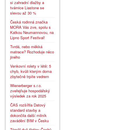
si zahradní dlažby a
tvárnice Liastone se
slevou až 30 %
Česká rodinná značka
MORA Vás zve, spolu s
Katkou Neumannovou, na
Lipno Sport Festival!
Tvrdá, nebo měkká
matrace? Rozhoduje něco
jiného
Venkovní rolety v létě: 5
chyb, kvůli kterým doma
zbytečně trpíte vedrem
Wienerberger s.r.o.
zveřejňuje hospodářský
výsledek za rok 2025
ČAS rozšířila Datový
standard stavby a
dokončila další milník
zavádění BIM v Česku
Téměř dvě třetiny Čechů