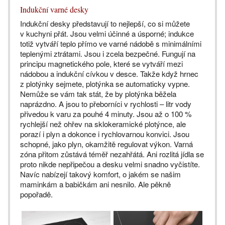
Indukční varné desky
Indukční desky představují to nejlepší, co si můžete
v kuchyni přát. Jsou velmi účinné a úsporné; indukce
totiž vytváří teplo přímo ve varné nádobě s minimálními
teplenými ztrátami. Jsou i zcela bezpečné. Fungují na
principu magnetického pole, které se vytváří mezi
nádobou a indukční cívkou v desce. Takže když hrnec
z plotýnky sejmete, plotýnka se automaticky vypne.
Nemůže se vám tak stát, že by plotýnka běžela
naprázdno. A jsou to přeborníci v rychlosti – litr vody
přivedou k varu za pouhé 4 minuty. Jsou až o 100 %
rychlejší než ohřev na sklokeramické plotýnce, ale
porazí i plyn a dokonce i rychlovarnou konvici. Jsou
schopné, jako plyn, okamžitě regulovat výkon. Varná
zóna přitom zůstává téměř nezahřátá. Ani rozlitá jídla se
proto nikde nepřipečou a desku velmi snadno vyčistíte.
Navíc nabízejí takový komfort, o jakém se našim
maminkám a babičkám ani nesnilo. Ale pěkně
popořadě.