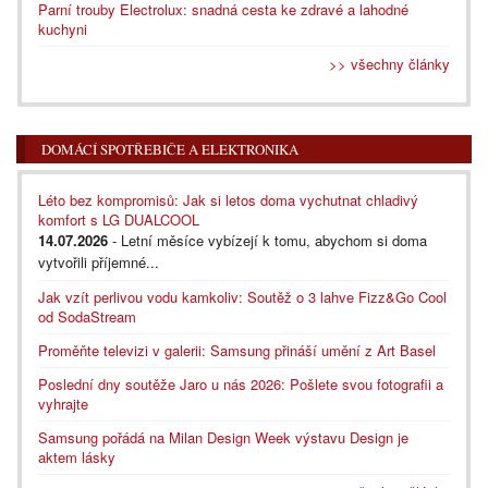
Parní trouby Electrolux: snadná cesta ke zdravé a lahodné
kuchyni
>> všechny články
DOMÁCÍ SPOTŘEBIČE A ELEKTRONIKA
Léto bez kompromisů: Jak si letos doma vychutnat chladivý
komfort s LG DUALCOOL
14.07.2026
- Letní měsíce vybízejí k tomu, abychom si doma
vytvořili příjemné...
Jak vzít perlivou vodu kamkoliv: Soutěž o 3 lahve Fizz&Go Cool
od SodaStream
Proměňte televizi v galerii: Samsung přináší umění z Art Basel
Poslední dny soutěže Jaro u nás 2026: Pošlete svou fotografii a
vyhrajte
Samsung pořádá na Milan Design Week výstavu Design je
aktem lásky