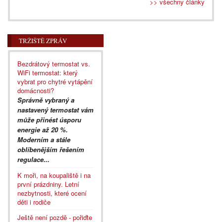
>> všechny články
TRŽIŠTĚ ZPRÁV
Bezdrátový termostat vs.
WiFi termostat: který
vybrat pro chytré vytápění
domácnosti?
Správně vybraný a
nastavený termostat vám
může přinést úsporu
energie až 20 %.
Moderním a stále
oblíbenějším řešením
regulace...
K moři, na koupaliště i na
první prázdniny. Letní
nezbytnosti, které ocení
děti i rodiče
Ještě není pozdě - pořiďte