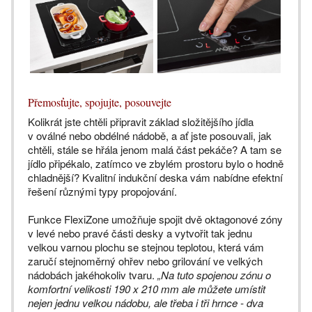
Přemosťujte, spojujte, posouvejte
Kolikrát jste chtěli připravit základ složitějšího jídla
v oválné nebo obdélné nádobě, a ať jste posouvali, jak
chtěli, stále se hřála jenom malá část pekáče? A tam se
jídlo připékalo, zatímco ve zbylém prostoru bylo o hodně
chladnější? Kvalitní indukční deska vám nabídne efektní
řešení různými typy propojování.
Funkce FlexiZone umožňuje spojit dvě oktagonové zóny
v levé nebo pravé části desky a vytvořit tak jednu
velkou varnou plochu se stejnou teplotou, která vám
zaručí stejnoměrný ohřev nebo grilování ve velkých
nádobách jakéhokoliv tvaru.
„Na tuto spojenou zónu o
komfortní velikosti 190 x 210 mm ale můžete umístit
nejen jednu velkou nádobu, ale třeba i tři hrnce - dva