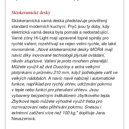
Sklokeramické desky
Sklokeramická varná deska představuje prověřený
standard moderních kuchyní. Pryč jsou ty doby, kdy
elektrická varná deska byla pomalá a nedostačující.
Varné zóny Hi-Light mají upravené topné spirály pro
rychlé vaření; rozehřívají se nejen velmi rychle, ale také
rovnoměrně.
„Nové sklokeramické desky MORA mají
navíc díky inovované technologii plynulé ovládání,
nikoliv stupňové. Vaření je proto mnohem přesnější.
Můžete využít až dvě Duozóny s extra velkými
plotýnkami o průměru 210 mm, když potřebujete vařit ve
velkých nádobách. A navíc navě nabízejí i automatické
funkce, například pro rychlý ohřev, udržování pokrmu
v teple nebo funkci pro přerušení ohřevu. Jsou
vybaveny bezpečným indikátorem zbytkového tepla.
Zbytkové teplo můžete výhodně využít třeba pro
rozmrazovaní nebo přihřívání pokrmu. Snesou i
extrémní zatížení více než 100 kg,"
doplňuje Jana
Neuszerová.