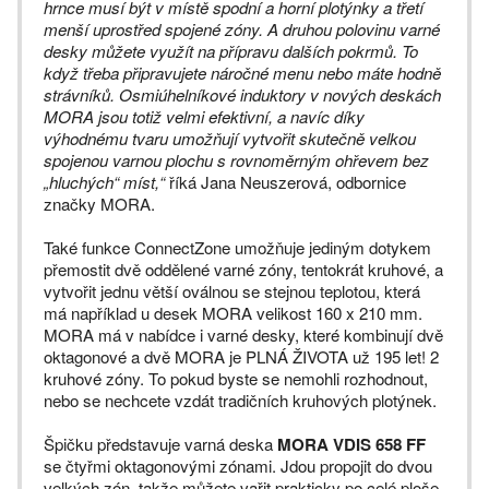
hrnce musí být v místě spodní a horní plotýnky a třetí
menší uprostřed spojené zóny. A druhou polovinu varné
desky můžete využít na přípravu dalších pokrmů. To
když třeba připravujete náročné menu nebo máte hodně
strávníků. Osmiúhelníkové induktory v nových deskách
MORA jsou totiž velmi efektivní, a navíc díky
výhodnému tvaru umožňují vytvořit skutečně velkou
spojenou varnou plochu s rovnoměrným ohřevem bez
„hluchých“ míst,“
říká Jana Neuszerová, odbornice
značky MORA.
Také funkce ConnectZone umožňuje jediným dotykem
přemostit dvě oddělené varné zóny, tentokrát kruhové, a
vytvořit jednu větší oválnou se stejnou teplotou, která
má například u desek MORA velikost 160 x 210 mm.
MORA má v nabídce i varné desky, které kombinují dvě
oktagonové a dvě MORA je PLNÁ ŽIVOTA už 195 let! 2
kruhové zóny. To pokud byste se nemohli rozhodnout,
nebo se nechcete vzdát tradičních kruhových plotýnek.
Špičku představuje varná deska
MORA VDIS 658 FF
se čtyřmi oktagonovými zónami. Jdou propojit do dvou
velkých zón, takže můžete vařit prakticky po celé ploše