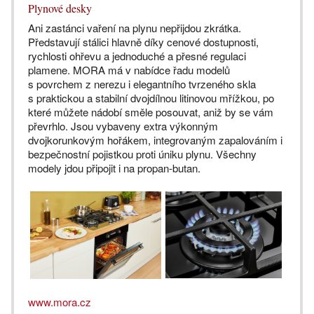
Plynové desky
Ani zastánci vaření na plynu nepřijdou zkrátka.
Představují stálici hlavně díky cenové dostupnosti,
rychlosti ohřevu a jednoduché a přesné regulaci
plamene. MORA má v nabídce řadu modelů
s povrchem z nerezu i elegantního tvrzeného skla
s praktickou a stabilní dvojdílnou litinovou mřížkou, po
které můžete nádobí směle posouvat, aniž by se vám
převrhlo. Jsou vybaveny extra výkonným
dvojkorunkovým hořákem, integrovaným zapalováním i
bezpečnostní pojistkou proti úniku plynu. Všechny
modely jdou připojit i na propan-butan.
www.mora.cz