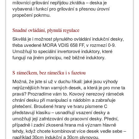
milovníci grilování nepřijdou zkrátka – deska je
vybavená i funkcí pro grilování s přesnou úrovní
propečení pokrmu.
Snadné ovládání, plynulá regulace
Skvělá je i možnost plynulého ovládání indukční desky,
třeba uvedené MORA VDIS 658 FF, v rozmezí 0-9.
Umožňují to speciální invertorové induktory, které
fungují na jiném principu, než běžné induktory.
S rámečkem, bez rámečku i s fazetou
Možná, že jste si už v duchu říkali: jaké jsou výhody
nejrůznějších hran varných desek, a která je pro mne ta
pravá? Prozradíme vám to. Kovový nerezový rámeček
chrání desku při manipulaci s nádobím a zabraňuje
přetečení. Broušené hrany ve tvaru písmene C
představují klasiku – usnadňují vsazení desky a
umožňují její zafrézování do pracovní desky. Přední,
případně i zadní zkosená hrana má význam hlavně
tehdy, když chcete kombinovat více desek vedle sebe –
například 30cm indukční a 30cm plynovou.