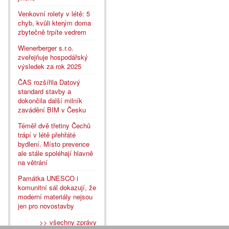
Venkovní rolety v létě: 5
chyb, kvůli kterým doma
zbytečně trpíte vedrem
Wienerberger s.r.o.
zveřejňuje hospodářský
výsledek za rok 2025
ČAS rozšířila Datový
standard stavby a
dokončila další milník
zavádění BIM v Česku
Téměř dvě třetiny Čechů
trápí v létě přehřáté
bydlení. Místo prevence
ale stále spoléhají hlavně
na větrání
Památka UNESCO i
komunitní sál dokazují, že
moderní materiály nejsou
jen pro novostavby
>> všechny zprávy