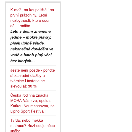
K moři, na koupaliště i na
první prázdniny. Letní
nezbytnosti, které ocení
děti i rodiče
Léto s dětmi znamená
jediné – mokré plavky,
písek úplně všude,
nekonečné dovádění ve
vodě a batoh plný věcí,
bez kterých...
Ještě není pozdě - pořiďte
si zahradní dlažby a
tvárnice Liastone se
slevou až 30 %
Česká rodinná značka
MORA Vás zve, spolu s
Katkou Neumannovou, na
Lipno Sport Festival!
Tvrdá, nebo měkká
matrace? Rozhoduje něco
jiného