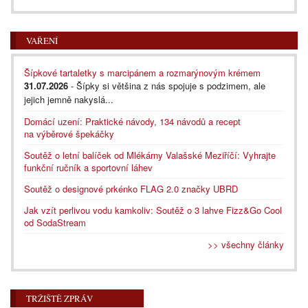
VAŘENÍ
Šípkové tartaletky s marcipánem a rozmarýnovým krémem
31.07.2026
- Šípky si většina z nás spojuje s podzimem, ale
jejich jemně nakyslá...
Domácí uzení: Praktické návody, 134 návodů a recept
na výběrové špekáčky
Soutěž o letní balíček od Mlékárny Valašské Meziříčí: Vyhrajte
funkční ručník a sportovní láhev
Soutěž o designové prkénko FLAG 2.0 značky UBRD
Jak vzít perlivou vodu kamkoliv: Soutěž o 3 lahve Fizz&Go Cool
od SodaStream
>> všechny články
TRŽIŠTĚ ZPRÁV