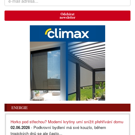
Odebírat
newsletter
ENERGIE
Horko pod střechou? Moderní krytiny umí snížit přehřívání domu
02.06.2026
- Podkrovní bydlení má své kouzlo, během
tropických dnů se ale často...