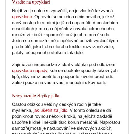
Vsaďte na upcyklaci
Nejdříve je nutné si vysvětlit, co je vlastně takzvaná
upcyklace
. Opravdu se nejedná o nic nového, jelikož
daný postup tu s námi je již od nepaměti. V posledních
desetiletích jsme na něj však v návalu nekonečného
množství zboží zapomněli, což je ohromná škoda.
Jedná se samozřejmě o opětovné použití vysloužilých
předmětů, jako třeba starého textilu, rozvrzané židle,
palety, ošoupaného stolku a tak dále.
Zajímavou inspiraci lze získat v článku pod odkazem
upcyklace nápady
, kde se dočkáte spousty šikovných
tipů, díky nimž ušetříte a podpoříte životní prostředí.
Záleží pouze na vás a vaší manuální šikovnosti.
Nevyhazujte zbytky jídla
Častou otázkou většiny českých rodin je také
myšlenka,
jak ušetřit za jídlo
. V tomto ohledu se dá
podniknout rovnou několik kroků, na jejichž základě
uspoříte klidně i několik tisíc korun měsíčně. Naprostou
samozřejmostí je nakupování ve slevových akcích,
zpracovávání pevného jídelníčku i věrnostní karty a