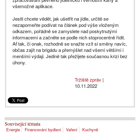
všemožné aplikace.
Jestli chcete vědět, jak ušetřit na jídle, určitě se
nezapomeňte podívat na článek pod výše vloženým
odkazem, pořádně se zamyslete nad poskytnutými
informacemi a začněte se podle nich stoprocentně řídit.
Ať tak, či onak, rozhodně se snažte vzít si směny navíc,
občas zajít na brigádu a přemýšlet nad všemi většími i
menšími výdaji. Jedině tak přežijete současnou krizi bez
úhony.
Tržiště zpráv
|
10.11.2022
Související témata
Energie
Financování bydlení
Vaření
Kuchyně