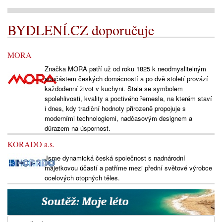
BYDLENÍ.CZ doporučuje
MORA
Značka MORA patří už od roku 1825 k neodmyslitelným
součástem českých domácností a po dvě století provází
každodenní život v kuchyni. Stala se symbolem
spolehlivosti, kvality a poctivého řemesla, na kterém staví
i dnes, kdy tradiční hodnoty přirozeně propojuje s
moderními technologiemi, nadčasovým designem a
důrazem na úspornost.
KORADO a.s.
Jsme dynamická česká společnost s nadnárodní
majetkovou účastí a patříme mezi přední světové výrobce
ocelových otopných těles.