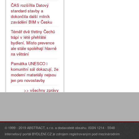
ČAS rozšířila Datový
standard stavby a
dokončila další milník
zavádění BIM v Česku
Téměř dvě třetiny Čechů
trápí v létě přehřáté
bydlení. Místo prevence
ale stále spoléhají hlavně
na větrání
Památka UNESCO i
komunitní sál dokazují, že
moderní materiály nejsou
jen pro novostavby
>> všechny zprávy
© 1999 - 2019 ABSTRACT, s.r.o. a dodavatelé obsahu. ISSN 1214 - 5548
Internetový portál BYDLENÍ.CZ je zdrojem registrovaným pod mezinárodním