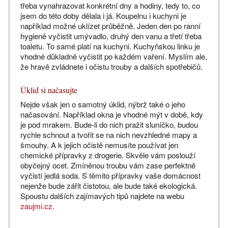
třeba vynahrazovat konkrétní dny a hodiny, tedy to, co
jsem do této doby dělala i já. Koupelnu i kuchyni je
například možné uklízet průběžně. Jeden den po ranní
hygieně vyčistit umývadlo, druhý den vanu a třetí třeba
toaletu. To samé platí na kuchyni. Kuchyňskou linku je
vhodné důkladně vyčistit po každém vaření. Myslím ale,
že hravě zvládnete i očistu trouby a dalších spotřebičů.
Úklid si načasujte
Nejde však jen o samotný úklid, nýbrž také o jeho
načasování. Například okna je vhodné mýt v době, kdy
je pod mrakem. Bude-li do nich pražit sluníčko, budou
rychle schnout a tvořit se na nich nevzhledné mapy a
šmouhy. A k jejich očistě nemusíte používat jen
chemické přípravky z drogerie. Skvěle vám poslouží
obyčejný ocet. Zmíněnou troubu vám zase perfektně
vyčistí jedlá soda. S těmito přípravky vaše domácnost
nejenže bude zářit čistotou, ale bude také ekologická.
Spoustu dalších zajímavých tipů najdete na webu
zaujmi.cz
.