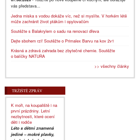
vás představa...
Jedna miska s vodou dokáže víc, než si myslíte. V horkém létě
může zachránit život ptákům i opylovačům
Soutěžte s Balakrylem o sadu na renovaci dřeva
Dejte sbohem rzi! Soutěžte o Primalex Barvu na kov 2v1
Krásná a zdravá zahrada bez zbytečné chemie. Soutěžte
o balíčky NATURA
>> všechny články
TRŽIŠTĚ ZPRÁV
K moři, na koupaliště i na
první prázdniny. Letní
nezbytnosti, které ocení
děti i rodiče
Léto s dětmi znamená
jediné – mokré plavky,