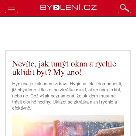
Toggle
navigation
Nevíte, jak umýt okna a rychle
uklidit byt? My ano!
Hygiena je základem zdraví. Hygiena těla i domácnosti,
již obýváme. Uklízet se zkrátka musí, ať se nám to líbí,
nebo ne. Což však neznamená, že úklidem musíme
trávit dlouhé hodiny. Uklízet se zkrátka musí rychle a
efektivně.