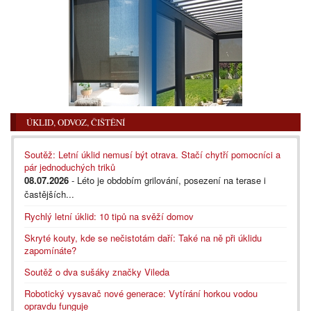
ÚKLID, ODVOZ, ČIŠTĚNÍ
Soutěž: Letní úklid nemusí být otrava. Stačí chytří pomocníci a
pár jednoduchých triků
08.07.2026
- Léto je obdobím grilování, posezení na terase i
častějších...
Rychlý letní úklid: 10 tipů na svěží domov
Skryté kouty, kde se nečistotám daří: Také na ně při úklidu
zapomínáte?
Soutěž o dva sušáky značky Vileda
Robotický vysavač nové generace: Vytírání horkou vodou
opravdu funguje