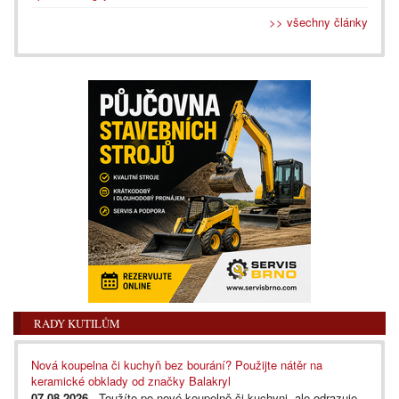
>> všechny články
RADY KUTILŮM
Nová koupelna či kuchyň bez bourání? Použijte nátěr na
keramické obklady od značky Balakryl
07.08.2026
- Toužíte po nové koupelně či kuchyni, ale odrazuje