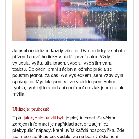
Já osobně uklízím každý víkend. Dvě hodinky v sobotu
přízemí a dvě hodinky v neděli první patro. Vždy
vyluxuju, vytřu, utřu prach, vyperu, vyčistím vanu i
toaletu. Do oken, praní záclon a ložního prádla se
pouštím jednou za čas. A s výsledkem jsem vždy byla
spokojena. Myslela jsem si, že v úklidu jsem velmi
rychlá, rychleji to snad ani není možné. Jak jsem se ale
mýlila.
Uklízejte průběžně
Tipů,
jak rychle uklidit byt
, je plný internet. Skvělým
zdrojem informací je například server zaujmi.cz
překypující nápady, které uvítá každá hospodyňka. Zde
jsem se například dozvěděla, že na běžný úklid není