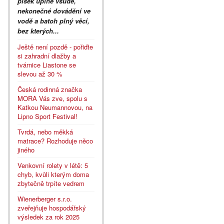
písek úplně všude,
nekonečné dovádění ve
vodě a batoh plný věcí,
bez kterých...
Ještě není pozdě - pořiďte
si zahradní dlažby a
tvárnice Liastone se
slevou až 30 %
Česká rodinná značka
MORA Vás zve, spolu s
Katkou Neumannovou, na
Lipno Sport Festival!
Tvrdá, nebo měkká
matrace? Rozhoduje něco
jiného
Venkovní rolety v létě: 5
chyb, kvůli kterým doma
zbytečně trpíte vedrem
Wienerberger s.r.o.
zveřejňuje hospodářský
výsledek za rok 2025