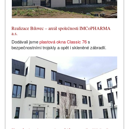
Realizace Bílovec – areál společnosti IMCoPHARMA
a.s.
Dodávali jsme
plastová okna Classic 76
s
bezpečnostními trojskly a opět i skleněné zábradlí.