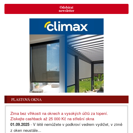
Odebírat
newsletter
PLASTOVÁ OKNA
Zima bez vlhkosti na oknech a vysokých účtů za topení.
Získejte cashback až 25 000 Kč na střešní okna
01.09.2025
- V létě nemůžete v podkroví vedrem vydržet, v zimě
z oken neustále...