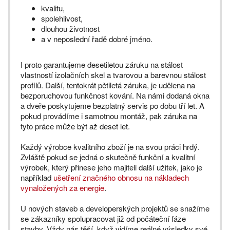
kvalitu,
spolehlivost,
dlouhou životnost
a v neposlední řadě dobré jméno.
I proto garantujeme desetiletou záruku na stálost
vlastností izolačních skel a tvarovou a barevnou stálost
profilů. Další, tentokrát pětiletá záruka, je udělena na
bezporuchovou funkčnost kování. Na námi dodaná okna
a dveře poskytujeme bezplatný servis po dobu tří let. A
pokud provádíme i samotnou montáž, pak záruka na
tyto práce může být až deset let.
Každý výrobce kvalitního zboží je na svou práci hrdý.
Zvláště pokud se jedná o skutečně funkční a kvalitní
výrobek, který přinese jeho majiteli další užitek, jako je
například
ušetření značného obnosu na nákladech
vynaložených za energie
.
U nových staveb a developerských projektů se snažíme
se zákazníky spolupracovat již od počáteční fáze
stavby. Vždy nás těší, když vidíme reálné výsledky své