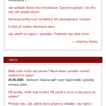
Jak ochladit domov bez klimatizace: Zastavte spalující žár dřív,
než vám projde oknem
Hliníkové profily tvoří neviditelný štít před plameny i kouřem
5 chyb při výběru dřevěných oken
Jak ušetřit za topení v paneláku: Praktické tipy před zimou
>> všechny články
OKNA
Máte málo místa nad oknem? Nové řešení usnadní montáž
venkovních žaluzií
24.06.2026
- Venkovní žaluzie patří mezi nejúčinnější způsoby
ochrany před...
HS portály: Kolik stojí kvalitní HS portál a na co si dát pozor při
výběru?
Přichází léto: Jak udržet doma příjemný chládek i bez běžící