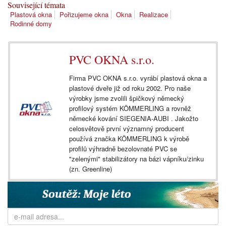
Související témata
Plastová okna
Pořizujeme okna
Okna
Realizace
Rodinné domy
PVC OKNA s.r.o.
Firma PVC OKNA s.r.o. vyrábí plastová okna a
plastové dveře již od roku 2002. Pro naše
výrobky jsme zvolili špičkový německý
profilový systém KÖMMERLING a rovněž
německé kování SIEGENIA-AUBI . Jakožto
celosvětově první významný producent
používá značka KÖMMERLING k výrobě
profilů výhradně bezolovnaté PVC se
"zelenými" stabilizátory na bázi vápníku/zinku
(zn. Greenline)