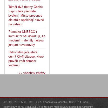
Téměř dvě třetiny Čechů
trápí v létě přehřáté
bydlení. Místo prevence
ale stále spoléhají hlavně
na větrání
Památka UNESCO i
komunitní sál dokazují, že
moderní materiály nejsou
jen pro novostavby
Rekonstruujete starší
dům? Čtyři situace, které
prověří vaši domácí
vodárnu
>> všechny zprávy
© 1999 - 2019 ABSTRACT, s.r.o. a dodavatelé obsahu. ISSN 1214 - 5548
Internetový portál BYDLENÍ.CZ je zdrojem registrovaným pod mezinárodním