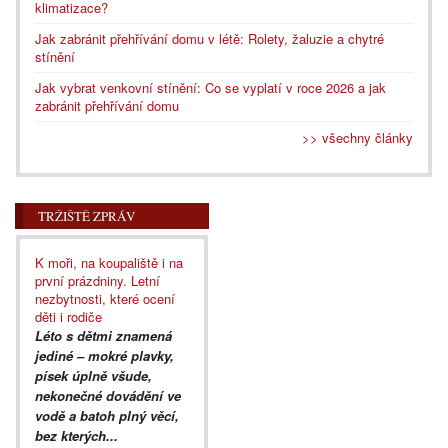
klimatizace?
Jak zabránit přehřívání domu v létě: Rolety, žaluzie a chytré
stínění
Jak vybrat venkovní stínění: Co se vyplatí v roce 2026 a jak
zabránit přehřívání domu
>> všechny články
TRŽIŠTĚ ZPRÁV
K moři, na koupaliště i na
první prázdniny. Letní
nezbytnosti, které ocení
děti i rodiče
Léto s dětmi znamená
jediné – mokré plavky,
písek úplně všude,
nekonečné dovádění ve
vodě a batoh plný věcí,
bez kterých...