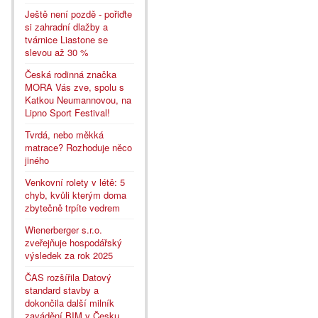
Ještě není pozdě - pořiďte
si zahradní dlažby a
tvárnice Liastone se
slevou až 30 %
Česká rodinná značka
MORA Vás zve, spolu s
Katkou Neumannovou, na
Lipno Sport Festival!
Tvrdá, nebo měkká
matrace? Rozhoduje něco
jiného
Venkovní rolety v létě: 5
chyb, kvůli kterým doma
zbytečně trpíte vedrem
Wienerberger s.r.o.
zveřejňuje hospodářský
výsledek za rok 2025
ČAS rozšířila Datový
standard stavby a
dokončila další milník
zavádění BIM v Česku