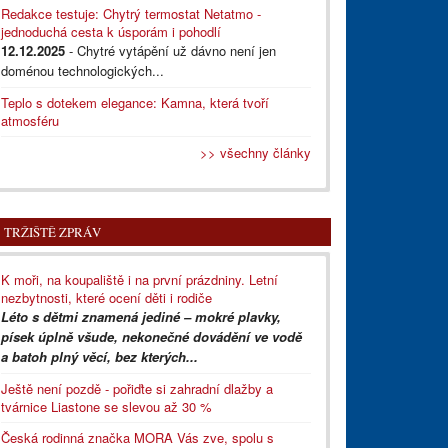
Redakce testuje: Chytrý termostat Netatmo -
jednoduchá cesta k úsporám i pohodlí
12.12.2025
- Chytré vytápění už dávno není jen
doménou technologických...
Teplo s dotekem elegance: Kamna, která tvoří
atmosféru
>> všechny články
TRŽIŠTĚ ZPRÁV
K moři, na koupaliště i na první prázdniny. Letní
nezbytnosti, které ocení děti i rodiče
Léto s dětmi znamená jediné – mokré plavky,
písek úplně všude, nekonečné dovádění ve vodě
a batoh plný věcí, bez kterých...
Ještě není pozdě - pořiďte si zahradní dlažby a
tvárnice Liastone se slevou až 30 %
Česká rodinná značka MORA Vás zve, spolu s