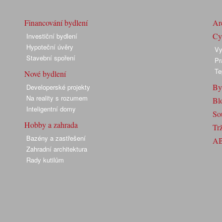
Financování bydlení
Arc
Cyk
Investiční bydlení
Hypoteční úvěry
Vy
Stavební spoření
Pr
Te
Nové bydlení
By
Developerské projekty
Na reality s rozumem
Bl
Inteligentní domy
So
Hobby a zahrada
Trž
Bazény a zastřešení
A
Zahradní architektura
Rady kutilům