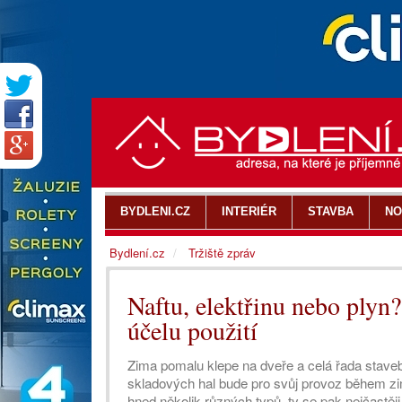
BYDLENI.CZ
INTERIÉR
STAVBA
NO
Bydlení.cz
Tržiště zpráv
Naftu, elektřinu nebo plyn?
účelu použití
Zima pomalu klepe na dveře a celá řada stave
skladových hal bude pro svůj provoz během zim
hned několik různých typů, ty se pak nejčastěji 