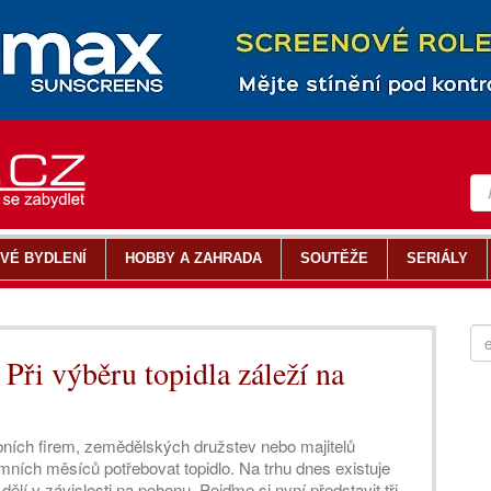
VÉ BYDLENÍ
HOBBY A ZAHRADA
SOUTĚŽE
SERIÁLY
 Při výběru topidla záleží na
bních firem, zemědělských družstev nebo majitelů
ních měsíců potřebovat topidlo. Na trhu dnes existuje
dělí v závislosti na pohonu. Pojďme si nyní představit tři