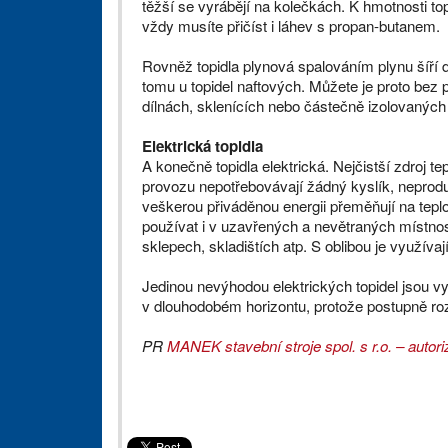
těžší se vyrábějí na kolečkách. K hmotnosti top
vždy musíte přičíst i láhev s propan-butanem.
Rovněž topidla plynová spalováním plynu šíří 
tomu u topidel naftových. Můžete je proto bez 
dílnách, sklenících nebo částečně izolovaných
Elektrická topidla
A konečně topidla elektrická. Nejčistší zdroj 
provozu nepotřebovávají žádný kyslík, neprodu
veškerou přiváděnou energii přeměňují na tepl
používat i v uzavřených a nevětraných místno
sklepech, skladištích atp. S oblibou je využívají
Jedinou nevýhodou elektrických topidel jsou vy
v dlouhodobém horizontu, protože postupně roz
PR
MANEK stavební stroje spol. s r.o. – autori