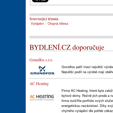
Související témata
Vytápění
Otopná tělesa
BYDLENÍ.CZ doporučuje
Grundfos s.r.o.
Grundfos patří mezi největší výrob
Největší podíl na výrobě mají obě
AC Heating
Firma AC Heating, která byla založ
bytové domy. Ročně jich prodá a n
firma rozšířila portfolio svých služ
energetickou nezávislost. Díky sv
chytrého vytápění dle potřeb záka