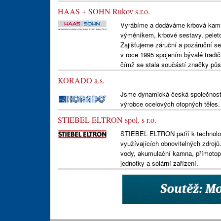
HAAS + SOHN Rukov s.r.o.
Vyrábíme a dodáváme krbová kamn
výměníkem, krbové sestavy, peleto
Zajišťujeme záruční a pozáruční s
v roce 1995 spojením bývalé tradi
čímž se stala součástí značky půso
KORADO a.s.
Jsme dynamická česká společnost 
výrobce ocelových otopných těles.
STIEBEL ELTRON spol. s r.o.
STIEBEL ELTRON patří k technologi
využívajících obnovitelných zdrojů
vody, akumulační kamna, přímotopn
jednotky a solární zařízení.