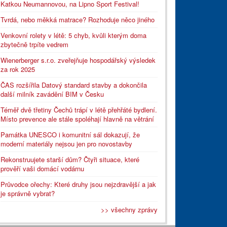
Katkou Neumannovou, na Lipno Sport Festival!
Tvrdá, nebo měkká matrace? Rozhoduje něco jiného
Venkovní rolety v létě: 5 chyb, kvůli kterým doma
zbytečně trpíte vedrem
Wienerberger s.r.o. zveřejňuje hospodářský výsledek
za rok 2025
ČAS rozšířila Datový standard stavby a dokončila
další milník zavádění BIM v Česku
Téměř dvě třetiny Čechů trápí v létě přehřáté bydlení.
Místo prevence ale stále spoléhají hlavně na větrání
Památka UNESCO i komunitní sál dokazují, že
moderní materiály nejsou jen pro novostavby
Rekonstruujete starší dům? Čtyři situace, které
prověří vaši domácí vodárnu
Průvodce ořechy: Které druhy jsou nejzdravější a jak
je správně vybrat?
>> všechny zprávy