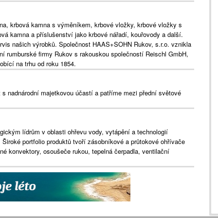
a, krbová kamna s výměníkem, krbové vložky, krbové vložky s
vá kamna a příslušenství jako krbové nářadí, kouřovody a další.
ervis našich výrobků. Společnost HAAS+SOHN Rukov, s.r.o. vznikla
ční rumburské firmy Rukov s rakouskou společností Reischl GmbH,
bící na trhu od roku 1854.
s nadnárodní majetkovou účastí a patříme mezi přední světové
ckým lídrům v oblasti ohřevu vody, vytápění a technologií
. Široké portfolio produktů tvoří zásobníkové a průtokové ohřívače
é konvektory, osoušeče rukou, tepelná čerpadla, ventilační