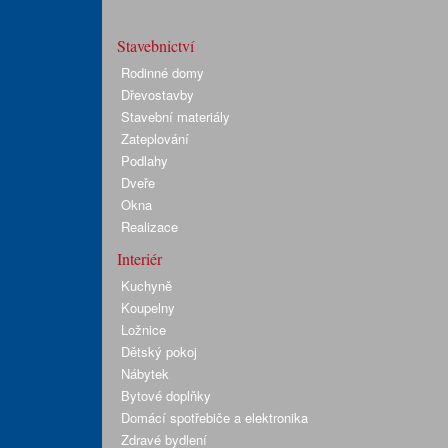
Stavebnictví
Rodinné domy
Dřevostavby
Stavební materiály
Zateplování
Podlahy
Dveře
Okna
Realizace
Interiér
Kuchyně
Koupelny
Ložnice
Dětský pokoj
Nábytek
Bytové doplňky
Domácí spotřebiče a elektronika
Zdravé bydlení