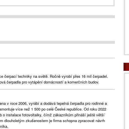
ce čerpací techniky na světě. Ročně vyrobí přes 16 mil čerpadel.
hová čerpadla pro vytápění domácností a komerčních budov.
ena v roce 2006, vyrábí a dodává tepelná čerpadla pro rodinné a
amontuje více než 1 500 po celé České republice. Od roku 2022
eb o instalace fotovoltaiky, čímž zákazníkům přináší ještě větší
ým dlouholetým zkušenostem je firma schopna zpracovat návrh
zníka.