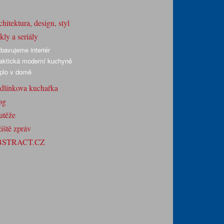
hitektura, design, styl
ly a seriály
bavujeme interiér
aktická moderní kuchyně
plo v domě
dlínkova kuchařka
og
utěže
iště zpráv
BSTRACT.CZ