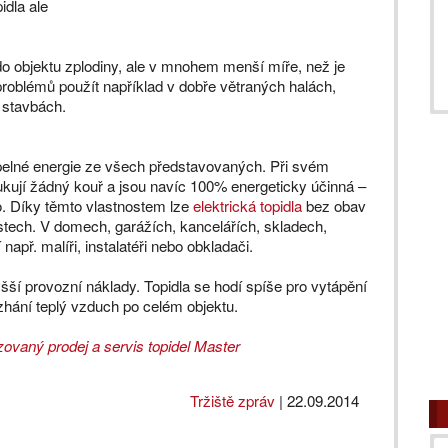
idla ale
do objektu zplodiny, ale v mnohem menší míře, než je
problémů použít například v dobře větraných halách,
 stavbách.
tepelné energie ze všech představovaných. Při svém
kují žádný kouř a jsou navíc 100% energeticky účinná –
o. Díky těmto vlastnostem lze
elektrická topidla
bez obav
stech. V domech, garážích, kancelářích, skladech,
 např. malíři, instalatéři nebo obkladači.
šší provozní náklady. Topidla se hodí spíše pro vytápění
hání teplý vzduch po celém objektu.
zovaný prodej a servis topidel Master
Tržiště zpráv
|
22.09.2014