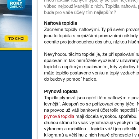
vůbec nejpoužívanější z nich. Topidla naftová, 
bude pro vaše účely tím nejlepším?
Naftová topidla
Začněme topidly naftovými. Ty při svém provozu
jsou to topidla s nejnižšími provozními nákla
oceníte pro jednoduchou obsluhu, nízkou hluč
Nevýhodou těchto topidel je, že při spalování n
spalováním tak nemůžete využívat v uzavřených
topidel s nepřímým spalováním, kdy zplodiny
máte topidlo postavené venku a teplý vzduch p
do budovy pomocí hadice.
Plynová topidla
Topidla plynová jsou oproti těm naftovým o po
levnější. Alespoň co se pořizovací ceny týče.
na provoz už váš bankovní účet tolik nepotěší 
plynová topidla
mají docela vysokou spotřebu.
druhou stranu to však vynahrazují vysokým t
výkonem a mobilitou – topidla váží jen několik
kilogramů a většinu z nich hravě přenesete i v 