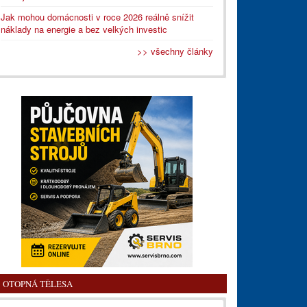
Jak mohou domácnosti v roce 2026 reálně snížit
náklady na energie a bez velkých investic
>> všechny články
OTOPNÁ TĚLESA