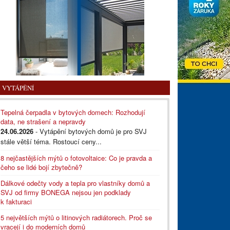
VYTÁPĚNÍ
Tepelná čerpadla v bytových domech: Rozhodují
data, ne strašení a nepravdy
24.06.2026
- Vytápění bytových domů je pro SVJ
stále větší téma. Rostoucí ceny...
8 nejčastějších mýtů o fotovoltaice: Co je pravda a
čeho se lidé bojí zbytečně?
Dálkové odečty vody a tepla pro vlastníky domů a
SVJ od firmy BONEGA nejsou jen podklady
k fakturaci
5 největších mýtů o litinových radiátorech. Proč se
vracejí i do moderních domů