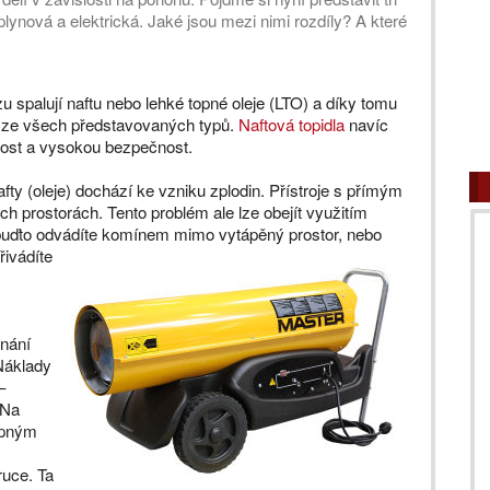
plynová a elektrická. Jaké jsou mezi nimi rozdíly? A které
 spalují naftu nebo lehké topné oleje (LTO) a díky tomu
dy ze všech představovaných typů.
Naftová topidla
navíc
nost a vysokou bezpečnost.
afty (oleje) dochází ke vzniku zplodin. Přístroje s přímým
 prostorách. Tento problém ale lze obejít využitím
 buďto odvádíte komínem mimo
vytápěný prostor, nebo
řivádíte
znání
 Náklady
–
 Na
opným
ruce. Ta