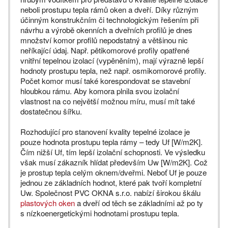
neboli prostupu tepla rámů oken a dveří. Díky různým
účinným konstrukčním či technologickým řešením při
návrhu a výrobě okenních a dveřních profilů je dnes
množství komor profilů nepodstatný a většinou nic
neříkající údaj. Např. pětikomorové profily opatřené
vnitřní tepelnou izolací (vypěněním), mají výrazně lepší
hodnoty prostupu tepla, než např. osmikomorové profily.
Počet komor musí také korespondovat se stavební
hloubkou rámu. Aby komora plnila svou izolační
vlastnost na co největší možnou míru, musí mít také
dostatečnou šířku.
Rozhodující pro stanovení kvality tepelné izolace je
pouze hodnota prostupu tepla rámy – tedy Uf [W/m2K].
Čím nižší Uf, tím lepší izolační schopnosti. Ve výsledku
však musí zákazník hlídat především Uw [W/m2K]. Což
je prostup tepla celým oknem/dveřmi. Neboť Uf je pouze
jednou ze základních hodnot, které pak tvoří kompletní
Uw. Společnost PVC OKNA s.r.o. nabízí širokou škálu
plastových oken
a dveří od těch se základními až po ty
s nízkoenergetickými hodnotami prostupu tepla.