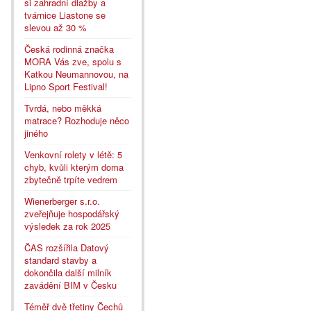
si zahradní dlažby a
tvárnice Liastone se
slevou až 30 %
Česká rodinná značka
MORA Vás zve, spolu s
Katkou Neumannovou, na
Lipno Sport Festival!
Tvrdá, nebo měkká
matrace? Rozhoduje něco
jiného
Venkovní rolety v létě: 5
chyb, kvůli kterým doma
zbytečně trpíte vedrem
Wienerberger s.r.o.
zveřejňuje hospodářský
výsledek za rok 2025
ČAS rozšířila Datový
standard stavby a
dokončila další milník
zavádění BIM v Česku
Téměř dvě třetiny Čechů