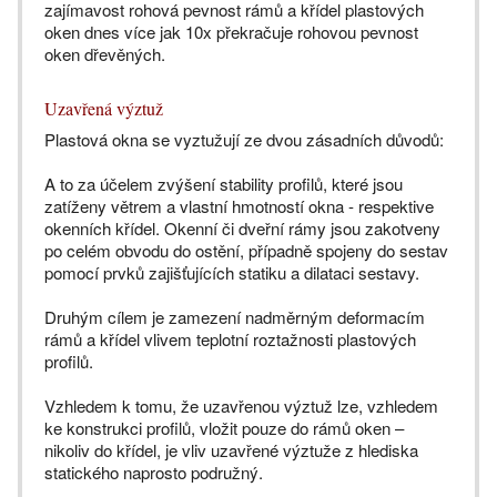
zajímavost rohová pevnost rámů a křídel plastových
oken dnes více jak 10x překračuje rohovou pevnost
oken dřevěných.
Uzavřená výztuž
Plastová okna se vyztužují ze dvou zásadních důvodů:
A to za účelem zvýšení stability profilů, které jsou
zatíženy větrem a vlastní hmotností okna - respektive
okenních křídel. Okenní či dveřní rámy jsou zakotveny
po celém obvodu do ostění, případně spojeny do sestav
pomocí prvků zajišťujících statiku a dilataci sestavy.
Druhým cílem je zamezení nadměrným deformacím
rámů a křídel vlivem teplotní roztažnosti plastových
profilů.
Vzhledem k tomu, že uzavřenou výztuž lze, vzhledem
ke konstrukci profilů, vložit pouze do rámů oken –
nikoliv do křídel, je vliv uzavřené výztuže z hlediska
statického naprosto podružný.