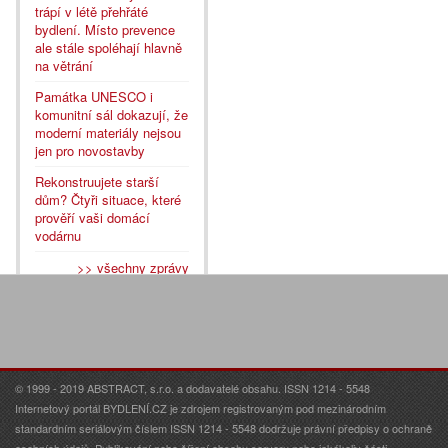
trápí v létě přehřáté
bydlení. Místo prevence
ale stále spoléhají hlavně
na větrání
Památka UNESCO i
komunitní sál dokazují, že
moderní materiály nejsou
jen pro novostavby
Rekonstruujete starší
dům? Čtyři situace, které
prověří vaši domácí
vodárnu
>> všechny zprávy
© 1999 - 2019 ABSTRACT, s.r.o. a dodavatelé obsahu. ISSN 1214 - 5548
Internetový portál BYDLENÍ.CZ je zdrojem registrovaným pod mezinárodním
standardním seriálovým číslem ISSN 1214 - 5548 dodržuje právní předpisy o ochraně
osobních údajů. Publikování nebo šíření obsahu serveru nebo jakékoliv části