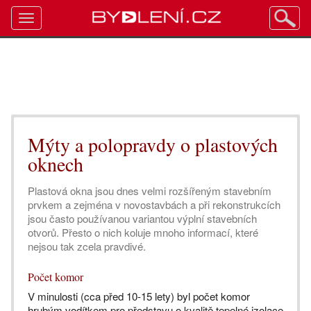
Toggle
navigation
Mýty a polopravdy o plastových
oknech
Plastová okna jsou dnes velmi rozšířeným stavebním
prvkem a zejména v novostavbách a při rekonstrukcích
jsou často používanou variantou výplní stavebních
otvorů. Přesto o nich koluje mnoho informací, které
nejsou tak zcela pravdivé.
Počet komor
V minulosti (cca před 10-15 lety) byl počet komor
hrubým vodítkem pro představu o kvalitě tepelné izolace