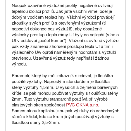
Naopak uzavřené výztužné profily negativně ovlivňují
tepelnou izolaci profilů. Jak jistě všichni víme, ocel je
dobrým vodičem tepla/zimy. Všichni výrobci provádějí
zkoušky svých profilů s otevřenými výztužemi (ti
nepoctiví dokonce bez výztuží!), aby dosažené
výsledky prostupu tepla rámy Uf byly co nejlepší (více o
Uf v odstavci „počet komor“). Vložení uzavřené výztuže
pak vždy znamená zhoršení prostupu tepla Uf a tím i
výsledného Uw oproti naměřeným hodnotám s výztuží
otevřenou. Uzavřená výztuž tedy nepřináší žádnou
výhodu.
Parametr, který by měl zákazník sledovat, je tloušťka
použité výztuhy. Naprostým standardem je tloušťka
stěny výztuhy 1,5mm. U vyšších a zejména barevných
křídel se pak mohou používat výztuhy s tloušťkou stěny
2mm. Tuto výztuhu standardně používá při výrobě
plastových oken společnost
PVC OKNA s.r.o.
Samostatnou kapitolou jsou pak výztuhy do vchodových
rámů a křídel, kde se krom jiných používají výztuhy s
tloušťkou stěny 2,5-3mm.