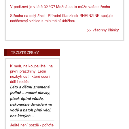
V podkroví je v létě 32 °C? Možná za to může vaše střecha
Střecha na celý život: Přírodní titanzinek RHEINZINK spojuje
nadčasový vzhled s minimální údržbou
>> všechny články
TRŽIŠTĚ ZPRÁV
K moři, na koupaliště i na
první prázdniny. Letní
nezbytnosti, které ocení
děti i rodiče
Léto s dětmi znamená
jediné – mokré plavky,
písek úplně všude,
nekonečné dovádění ve
vodě a batoh plný věcí,
bez kterých...
Ještě není pozdě - pořiďte