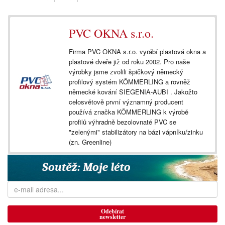
PVC OKNA s.r.o.
Firma PVC OKNA s.r.o. vyrábí plastová okna a
plastové dveře již od roku 2002. Pro naše
výrobky jsme zvolili špičkový německý
profilový systém KÖMMERLING a rovněž
německé kování SIEGENIA-AUBI . Jakožto
celosvětově první významný producent
používá značka KÖMMERLING k výrobě
profilů výhradně bezolovnaté PVC se
"zelenými" stabilizátory na bázi vápníku/zinku
(zn. Greenline)
Odebírat
newsletter