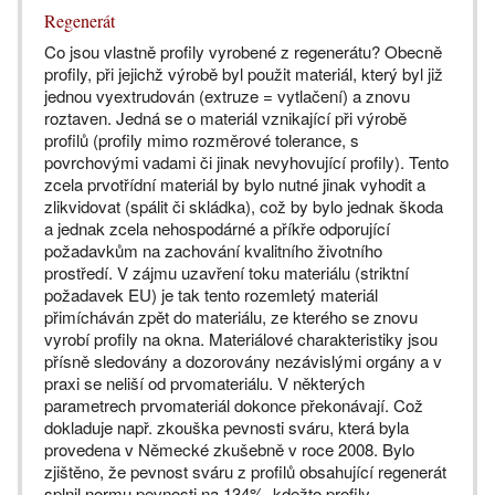
Regenerát
Co jsou vlastně profily vyrobené z regenerátu? Obecně
profily, při jejichž výrobě byl použit materiál, který byl již
jednou vyextrudován (extruze = vytlačení) a znovu
roztaven. Jedná se o materiál vznikající při výrobě
profilů (profily mimo rozměrové tolerance, s
povrchovými vadami či jinak nevyhovující profily). Tento
zcela prvotřídní materiál by bylo nutné jinak vyhodit a
zlikvidovat (spálit či skládka), což by bylo jednak škoda
a jednak zcela nehospodárné a příkře odporující
požadavkům na zachování kvalitního životního
prostředí. V zájmu uzavření toku materiálu (striktní
požadavek EU) je tak tento rozemletý materiál
přimícháván zpět do materiálu, ze kterého se znovu
vyrobí profily na okna. Materiálové charakteristiky jsou
přísně sledovány a dozorovány nezávislými orgány a v
praxi se neliší od prvomateriálu. V některých
parametrech prvomateriál dokonce překonávají. Což
dokladuje např. zkouška pevnosti sváru, která byla
provedena v Německé zkušebně v roce 2008. Bylo
zjištěno, že pevnost sváru z profilů obsahující regenerát
splnil normu pevnosti na 134%, kdežto profily