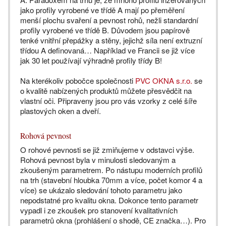
jako profily vyrobené ve třídě A mají po přeměření
menší plochu svaření a pevnost rohů, nežli standardní
profily vyrobené ve třídě B. Důvodem jsou papírově
tenké vnitřní přepážky a stěny, jejichž síla není extruzní
třídou A definovaná… Například ve Francii se již více
jak 30 let používají výhradně profily třídy B!
Na kterékoliv pobočce společnosti
PVC OKNA s.r.o.
se
o kvalitě nabízených produktů můžete přesvědčit na
vlastní oči. Připraveny jsou pro vás vzorky z celé šíře
plastových oken a dveří.
Rohová pevnost
O rohové pevnosti se již zmiňujeme v odstavci výše.
Rohová pevnost byla v minulosti sledovaným a
zkoušeným parametrem. Po nástupu moderních profilů
na trh (stavební hloubka 70mm a více, počet komor 4 a
více) se ukázalo sledování tohoto parametru jako
nepodstatné pro kvalitu okna. Dokonce tento parametr
vypadl i ze zkoušek pro stanovení kvalitativních
parametrů okna (prohlášení o shodě, CE značka…). Pro