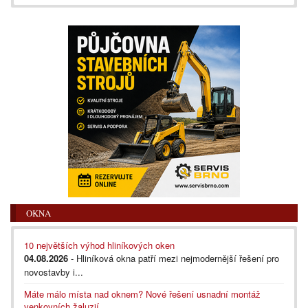
OKNA
10 největších výhod hliníkových oken
04.08.2026
- Hliníková okna patří mezi nejmodernější řešení pro
novostavby i...
Máte málo místa nad oknem? Nové řešení usnadní montáž
venkovních žaluzií