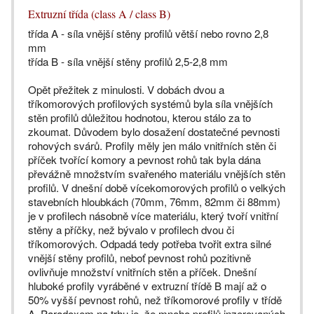
Extruzní třída (class A / class B)
třída A - síla vnější stěny profilů větší nebo rovno 2,8
mm
třída B - síla vnější stěny profilů 2,5-2,8 mm
Opět přežitek z minulosti. V dobách dvou a
tříkomorových profilových systémů byla síla vnějších
stěn profilů důležitou hodnotou, kterou stálo za to
zkoumat. Důvodem bylo dosažení dostatečné pevnosti
rohových svárů. Profily měly jen málo vnitřních stěn či
příček tvořící komory a pevnost rohů tak byla dána
převážně množstvím svařeného materiálu vnějších stěn
profilů. V dnešní době vícekomorových profilů o velkých
stavebních hloubkách (70mm, 76mm, 82mm či 88mm)
je v profilech násobně více materiálu, který tvoří vnitřní
stěny a příčky, než bývalo v profilech dvou či
tříkomorových. Odpadá tedy potřeba tvořit extra silné
vnější stěny profilů, neboť pevnost rohů pozitivně
ovlivňuje množství vnitřních stěn a příček. Dnešní
hluboké profily vyráběné v extruzní třídě B mají až o
50% vyšší pevnost rohů, než tříkomorové profily v třídě
A. Paradoxem na trhu je, že mnoho profilů inzerovaných