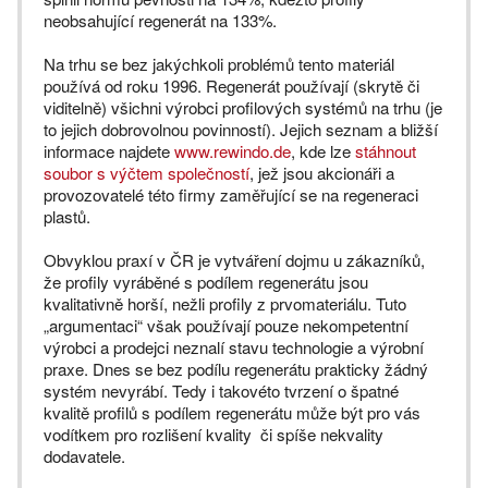
neobsahující regenerát na 133%.
Na trhu se bez jakýchkoli problémů tento materiál
používá od roku 1996. Regenerát používají (skrytě či
viditelně) všichni výrobci profilových systémů na trhu (je
to jejich dobrovolnou povinností). Jejich seznam a bližší
informace najdete
www.rewindo.de
, kde lze
stáhnout
soubor s výčtem společností
, jež jsou akcionáři a
provozovatelé této firmy zaměřující se na regeneraci
plastů.
Obvyklou praxí v ČR je vytváření dojmu u zákazníků,
že profily vyráběné s podílem regenerátu jsou
kvalitativně horší, nežli profily z prvomateriálu. Tuto
„argumentaci“ však používají pouze nekompetentní
výrobci a prodejci neznalí stavu technologie a výrobní
praxe. Dnes se bez podílu regenerátu prakticky žádný
systém nevyrábí. Tedy i takovéto tvrzení o špatné
kvalitě profilů s podílem regenerátu může být pro vás
vodítkem pro rozlišení kvality či spíše nekvality
dodavatele.