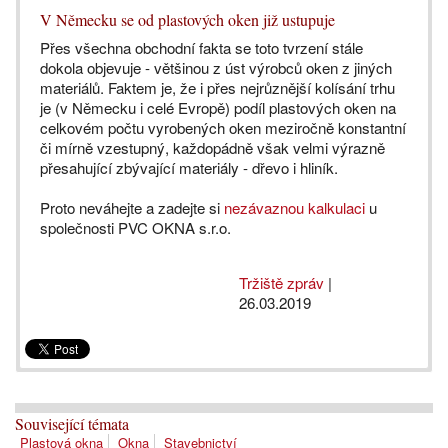
V Německu se od plastových oken již ustupuje
Přes všechna obchodní fakta se toto tvrzení stále
dokola objevuje - většinou z úst výrobců oken z jiných
materiálů. Faktem je, že i přes nejrůznější kolísání trhu
je (v Německu i celé Evropě) podíl plastových oken na
celkovém počtu vyrobených oken meziročně konstantní
či mírně vzestupný, každopádně však velmi výrazně
přesahující zbývající materiály - dřevo i hliník.
Proto neváhejte a zadejte si
nezávaznou kalkulaci
u
společnosti PVC OKNA s.r.o.
Tržiště zpráv
|
26.03.2019
Související témata
Plastová okna
Okna
Stavebnictví