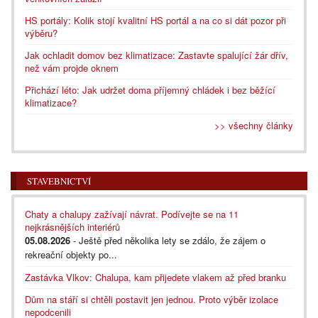
HS portály: Kolik stojí kvalitní HS portál a na co si dát pozor při
výběru?
Jak ochladit domov bez klimatizace: Zastavte spalující žár dřív,
než vám projde oknem
Přichází léto: Jak udržet doma příjemný chládek i bez běžící
klimatizace?
>> všechny články
STAVEBNICTVÍ
Chaty a chalupy zažívají návrat. Podívejte se na 11
nejkrásnějších interiérů
05.08.2026
- Ještě před několika lety se zdálo, že zájem o
rekreační objekty po...
Zastávka Vlkov: Chalupa, kam přijedete vlakem až před branku
Dům na stáří si chtěli postavit jen jednou. Proto výběr izolace
nepodcenili