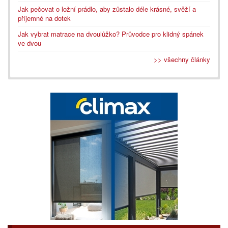
Jak pečovat o ložní prádlo, aby zůstalo déle krásné, svěží a
příjemné na dotek
Jak vybrat matrace na dvoulůžko? Průvodce pro klidný spánek
ve dvou
>> všechny články