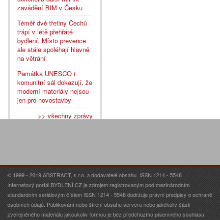
zavádění BIM v Česku
Téměř dvě třetiny Čechů
trápí v létě přehřáté
bydlení. Místo prevence
ale stále spoléhají hlavně
na větrání
Památka UNESCO i
komunitní sál dokazují, že
moderní materiály nejsou
jen pro novostavby
>> všechny zprávy
© 1999 - 2019 ABSTRACT, s.r.o. a dodavatelé obsahu. ISSN 1214 - 5548
Internetový portál BYDLENÍ.CZ je zdrojem registrovaným pod mezinárodním
standardním seriálovým číslem ISSN 1214 - 5548 dodržuje právní předpisy o ochraně
osobních údajů. Publikování nebo šíření obsahu serveru nebo jakékoliv části
zveřejněného materiálu jakoukoliv formou je bez předchozího písemného souhlasu