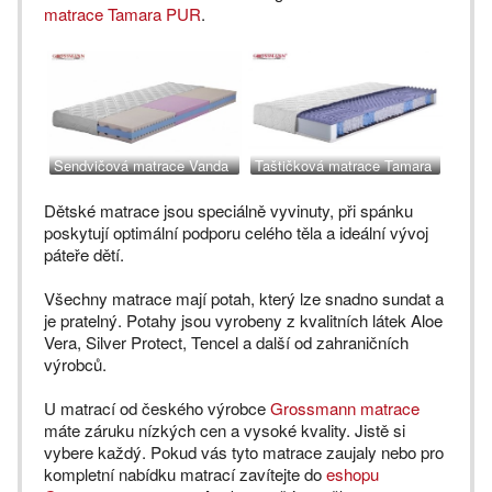
matrace Tamara PUR
.
Sendvičová matrace Vanda
Taštičková matrace Tamara
PUR
PUR
Dětské matrace jsou speciálně vyvinuty, při spánku
poskytují optimální podporu celého těla a ideální vývoj
páteře dětí.
Všechny matrace mají potah, který lze snadno sundat a
je pratelný. Potahy jsou vyrobeny z kvalitních látek Aloe
Vera, Silver Protect, Tencel a další od zahraničních
výrobců.
U matrací od českého výrobce
Grossmann matrace
máte záruku nízkých cen a vysoké kvality. Jistě si
vybere každý. Pokud vás tyto matrace zaujaly nebo pro
kompletní nabídku matrací zavítejte do
eshopu