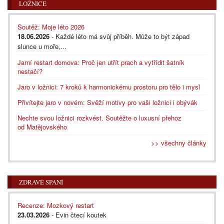
LOŽNICE
Soutěž: Moje léto 2026
18.06.2026
- Každé léto má svůj příběh. Může to být západ
slunce u moře,...
Jarní restart domova: Proč jen utřít prach a vytřídit šatník
nestačí?
Jaro v ložnici: 7 kroků k harmonickému prostoru pro tělo i mysl
Přivítejte jaro v novém: Svěží motivy pro vaši ložnici i obývák
Nechte svou ložnici rozkvést. Soutěžte o luxusní přehoz
od Matějovského
>> všechny články
ZDRAVÉ SPANÍ
Recenze: Mozkový restart
23.03.2026
- Evin čtecí koutek