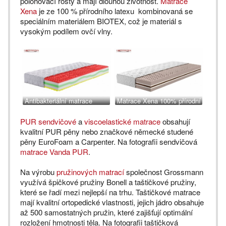
polohovací rošty a mají dlouhou životnost.
Matrace
Xena
je ze 100 % přírodního latexu kombinovaná se
speciálním materiálem BIOTEX, což je materiál s
vysokým podílem ovčí vlny.
Antibakteriální matrace
Matrace Xena 100% přírodní
Klaudie
latex
PUR sendvičové
a
viscoelastické matrace
obsahují
kvalitní PUR pěny nebo značkové německé studené
pěny EuroFoam a Carpenter. Na fotografii sendvičová
matrace Vanda PUR
.
Na výrobu
pružinových matrací
společnost Grossmann
využívá špičkové pružiny Bonell a taštičkové pružiny,
které se řadí mezi nejlepší na trhu. Taštičkové matrace
mají kvalitní ortopedické vlastnosti, jejich jádro obsahuje
až 500 samostatných pružin, které zajišťují optimální
rozložení hmotnosti těla. Na fotografii taštičková