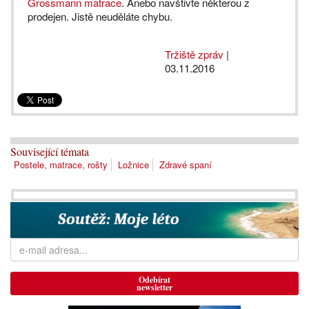
Grossmann matrace
. Anebo navštivte některou z
prodejen. Jistě neuděláte chybu.
Tržiště zpráv
|
03.11.2016
Související témata
Postele, matrace, rošty
Ložnice
Zdravé spaní
Odebírat
newsletter