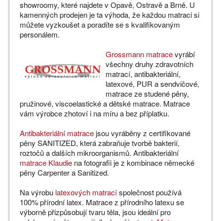
showroomy, které najdete v Opavě, Ostravě a Brně. U
kamenných prodejen je ta výhoda, že každou matraci si
můžete vyzkoušet a poradíte se s kvalifikovaným
personálem.
Grossmann matrace
vyrábí
všechny druhy zdravotních
matrací, antibakteriální,
latexové, PUR a sendvičové,
matrace ze studené pěny,
pružinové, viscoelastické a dětské matrace. Matrace
vám výrobce zhotoví i na míru a bez příplatku.
Antibakteriální matrace
jsou vyráběny z certifikované
pěny SANITIZED, která zabraňuje tvorbě bakterií,
roztočů a dalších mikroorganismů. Antibakteriální
matrace Klaudie
na fotografii je z kombinace německé
pěny Carpenter a Sanitized.
Na výrobu
latexových matrací
společnost používá
100% přírodní latex. Matrace z přírodního latexu se
výborně přizpůsobují tvaru těla, jsou ideální pro