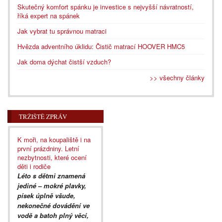
Skutečný komfort spánku je investice s nejvyšší návratností,
říká expert na spánek
Jak vybrat tu správnou matraci
Hvězda adventního úklidu: Čistič matrací HOOVER HMC5
Jak doma dýchat čistší vzduch?
>> všechny články
TRŽIŠTĚ ZPRÁV
K moři, na koupaliště i na
první prázdniny. Letní
nezbytnosti, které ocení
děti i rodiče
Léto s dětmi znamená
jediné – mokré plavky,
písek úplně všude,
nekonečné dovádění ve
vodě a batoh plný věcí,