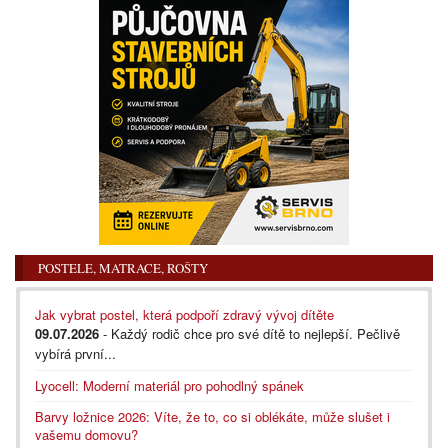
POSTELE, MATRACE, ROŠTY
Jak vybrat postel, která podpoří zdravý vývoj dítěte
09.07.2026
- Každý rodič chce pro své dítě to nejlepší. Pečlivě
vybírá první...
Lyocell: Moderní materiál pro pohodlný spánek
Barvy ložnice 2026: Víte, že to, co si oblékáte, může slušet i
vašemu domovu?