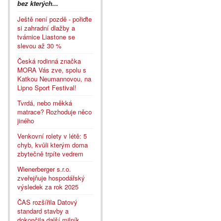
bez kterých...
Ještě není pozdě - pořiďte
si zahradní dlažby a
tvárnice Liastone se
slevou až 30 %
Česká rodinná značka
MORA Vás zve, spolu s
Katkou Neumannovou, na
Lipno Sport Festival!
Tvrdá, nebo měkká
matrace? Rozhoduje něco
jiného
Venkovní rolety v létě: 5
chyb, kvůli kterým doma
zbytečně trpíte vedrem
Wienerberger s.r.o.
zveřejňuje hospodářský
výsledek za rok 2025
ČAS rozšířila Datový
standard stavby a
dokončila další milník