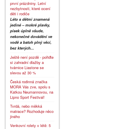
první prázdniny. Letní
nezbytnosti, které ocení
děti i rodiče
Léto s dětmi znamená
jediné – mokré plavky,
písek úplně všude,
nekonečné dovádění ve
vodě a batoh plný věcí,
bez kterých...
Ještě není pozdě - pořiďte
si zahradní dlažby a
tvárnice Liastone se
slevou až 30 %
Česká rodinná značka
MORA Vás zve, spolu s
Katkou Neumannovou, na
Lipno Sport Festival!
Tvrdá, nebo měkká
matrace? Rozhoduje něco
jiného
Venkovní rolety v létě: 5