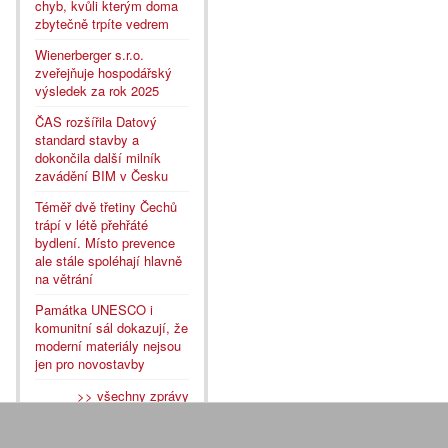
chyb, kvůli kterým doma
zbytečně trpíte vedrem
Wienerberger s.r.o.
zveřejňuje hospodářský
výsledek za rok 2025
ČAS rozšířila Datový
standard stavby a
dokončila další milník
zavádění BIM v Česku
Téměř dvě třetiny Čechů
trápí v létě přehřáté
bydlení. Místo prevence
ale stále spoléhají hlavně
na větrání
Památka UNESCO i
komunitní sál dokazují, že
moderní materiály nejsou
jen pro novostavby
>> všechny zprávy