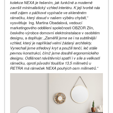
kolekce NEXA je řešením, jak funkčně a moderně
završit minimalistický vzhled interiéru. K její tvorbě nás
vedl zájem o páčkové vypínače ve skleněném
rámečku, který dosud v našem výběru chyběl,“
vysvětluje Ing. Martina Obadalová, vedoucí
marketingového oddělení společnosti OBZOR Zlín,
českého výrobce domovní elektroinstalace v osobitém
designu, a doplňuje:
„Zaměřili jsme se i na subtilnější
vzhled, který je například velmi žádaný architekty.
Vynechali jsme středový kryt a použili tenčí, leč stále
pevnou konstrukci, čímž jsme dosáhli ergonomického
designu. Odlišnost návštěvníci spatří i v síle a velikosti
rámečku, oproti původní tloušťce 13,5 milimetrů u
RETRA má rámeček NEXA pouhých osm milimetrů.“