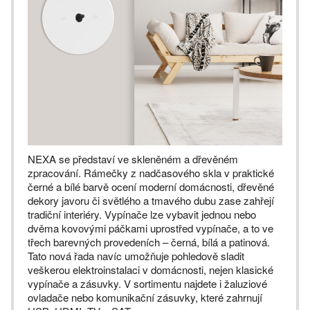
NEXA se představí ve skleněném a dřevěném
zpracování. Rámečky z nadčasového skla v praktické
černé a bílé barvě ocení moderní domácnosti, dřevěné
dekory javoru či světlého a tmavého dubu zase zahřejí
tradiční interiéry. Vypínače lze vybavit jednou nebo
dvěma kovovými páčkami uprostřed vypínače, a to ve
třech barevných provedeních – černá, bílá a patinová.
Tato nová řada navíc umožňuje pohledově sladit
veškerou elektroinstalaci v domácnosti, nejen klasické
vypínače a zásuvky. V sortimentu najdete i žaluziové
ovladače nebo komunikační zásuvky, které zahrnují