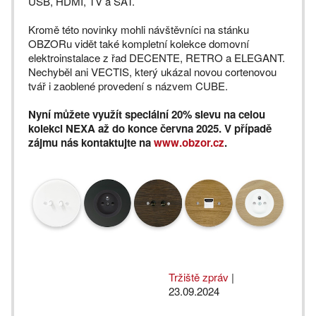
USB, HDMI, TV a SAT.
Kromě této novinky mohli návštěvníci na stánku
OBZORu vidět také kompletní kolekce domovní
elektroinstalace z řad DECENTE, RETRO a ELEGANT.
Nechyběl ani VECTIS, který ukázal novou cortenovou
tvář i zaoblené provedení s názvem CUBE.
Nyní můžete využít speciální 20% slevu na celou
kolekci NEXA až do konce června 2025. V případě
zájmu nás kontaktujte na
www.obzor.cz
.
Tržiště zpráv
|
23.09.2024