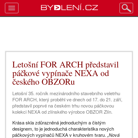
Toggle
navigation
Letošní FOR ARCH představil
páčkové vypínače NEXA od
českého OBZORu
Letošní 35. ročník mezinárodního stavebního veletrhu
FOR ARCH, který proběhl ve dnech od 17. do 21. září,
představil poprvé na českém trhu novou páčkovou
kolekci NEXA od zlínského výrobce OBZOR Zlín.
Krása skla zdůrazněná jednoduchým a čistým
designem, to je jednoduchá charakteristika nových
páčkových vypínačů NEXA v kruhovém tvaru.
„Nová