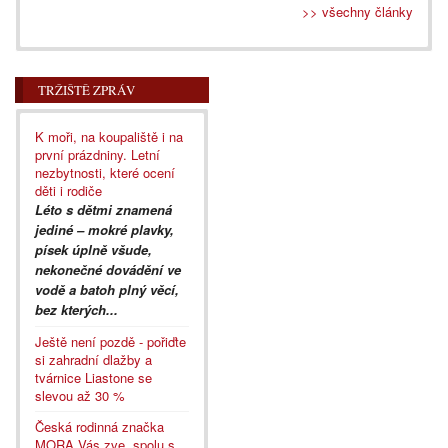
>> všechny články
TRŽIŠTĚ ZPRÁV
K moři, na koupaliště i na
první prázdniny. Letní
nezbytnosti, které ocení
děti i rodiče
Léto s dětmi znamená
jediné – mokré plavky,
písek úplně všude,
nekonečné dovádění ve
vodě a batoh plný věcí,
bez kterých...
Ještě není pozdě - pořiďte
si zahradní dlažby a
tvárnice Liastone se
slevou až 30 %
Česká rodinná značka
MORA Vás zve, spolu s