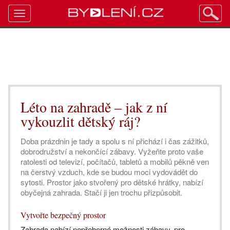
Toggle
navigation
Léto na zahradě – jak z ní
vykouzlit dětský ráj?
Doba prázdnin je tady a spolu s ní přichází i čas zážitků,
dobrodružství a nekončící zábavy. Vyžeňte proto vaše
ratolesti od televizí, počítačů, tabletů a mobilů pěkně ven
na čerstvý vzduch, kde se budou moci vydovádět do
sytosti. Prostor jako stvořený pro dětské hrátky, nabízí
obyčejná zahrada. Stačí ji jen trochu přizpůsobit.
Vytvořte bezpečný prostor
Zahrada nabízí nepřeberné možnosti zábavy, pro