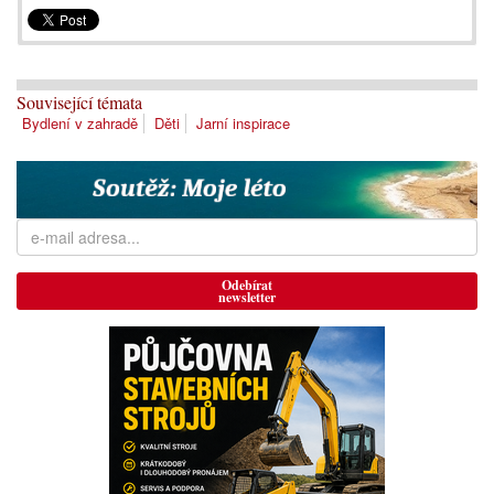
Související témata
Bydlení v zahradě
Děti
Jarní inspirace
Odebírat
newsletter