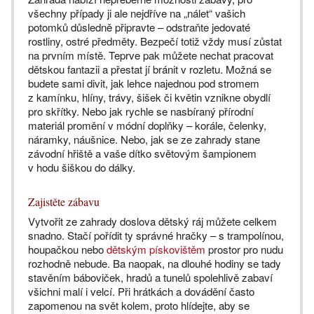
všechny případy ji ale nejdříve na „nálet“ vašich
potomků důsledně připravte – odstraňte jedovaté
rostliny, ostré předměty. Bezpečí totiž vždy musí zůstat
na prvním místě. Teprve pak můžete nechat pracovat
dětskou fantazii a přestat jí bránit v rozletu. Možná se
budete sami divit, jak lehce najednou pod stromem
z kamínku, hlíny, trávy, šišek či květin vznikne obydlí
pro skřítky. Nebo jak rychle se nasbíraný přírodní
materiál promění v módní doplňky – korále, čelenky,
náramky, náušnice. Nebo, jak se ze zahrady stane
závodní hřiště a vaše dítko světovým šampionem
v hodu šiškou do dálky.
Zajistěte zábavu
Vytvořit ze zahrady doslova dětský ráj můžete celkem
snadno. Stačí pořídit ty správné hračky – s trampolínou,
houpačkou nebo
dětským pískovištěm
prostor pro nudu
rozhodně nebude. Ba naopak, na dlouhé hodiny se tady
stavěním báboviček, hradů a tunelů spolehlivě zabaví
všichni malí i velcí. Při hrátkách a dovádění často
zapomenou na svět kolem, proto hlídejte, aby se