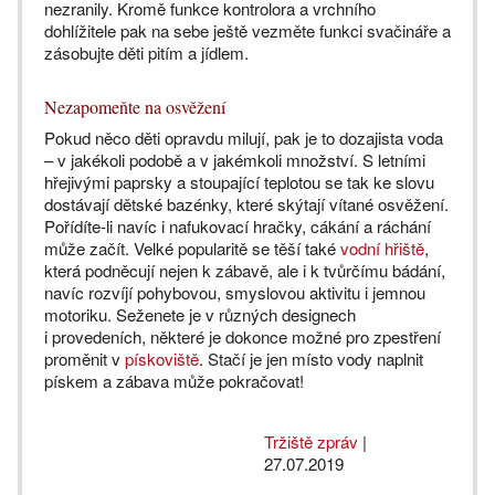
nezranily. Kromě funkce kontrolora a vrchního
dohlížitele pak na sebe ještě vezměte funkci svačináře a
zásobujte děti pitím a jídlem.
Nezapomeňte na osvěžení
Pokud něco děti opravdu milují, pak je to dozajista voda
– v jakékoli podobě a v jakémkoli množství. S letními
hřejivými paprsky a stoupající teplotou se tak ke slovu
dostávají dětské bazénky, které skýtají vítané osvěžení.
Pořídíte-li navíc i nafukovací hračky, cákání a ráchání
může začít. Velké popularitě se těší také
vodní hřiště
,
která podněcují nejen k zábavě, ale i k tvůrčímu bádání,
navíc rozvíjí pohybovou, smyslovou aktivitu i jemnou
motoriku. Seženete je v různých designech
i provedeních, některé je dokonce možné pro zpestření
proměnit v
pískoviště
. Stačí je jen místo vody naplnit
pískem a zábava může pokračovat!
Tržiště zpráv
|
27.07.2019