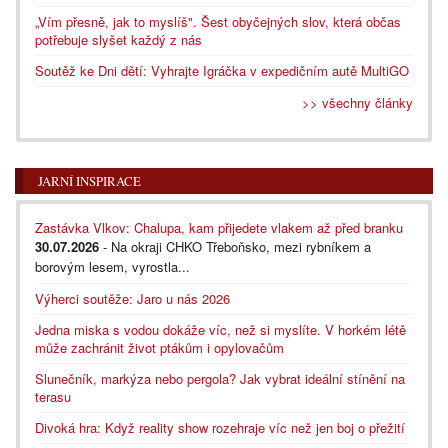
„Vím přesně, jak to myslíš". Šest obyčejných slov, která občas
potřebuje slyšet každý z nás
Soutěž ke Dni dětí: Vyhrajte Igráčka v expedičním autě MultiGO
>> všechny články
JARNÍ INSPIRACE
Zastávka Vlkov: Chalupa, kam přijedete vlakem až před branku
30.07.2026
- Na okraji CHKO Třeboňsko, mezi rybníkem a
borovým lesem, vyrostla...
Výherci soutěže: Jaro u nás 2026
Jedna miska s vodou dokáže víc, než si myslíte. V horkém létě
může zachránit život ptákům i opylovačům
Slunečník, markýza nebo pergola? Jak vybrat ideální stínění na
terasu
Divoká hra: Když reality show rozehraje víc než jen boj o přežití