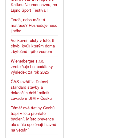
Katkou Neumannovou, na
Lipno Sport Festival!
Tvrdá, nebo měkká
matrace? Rozhoduje něco
jiného
Venkovní rolety v létě: 5
chyb, kvůli kterým doma
zbytečně trpíte vedrem
Wienerberger s.r.o.
zveřejňuje hospodářský
výsledek za rok 2025
ČAS rozšířila Datový
standard stavby a
dokončila další milník
zavádění BIM v Česku
Téměř dvě třetiny Čechů
trápí v létě přehřáté
bydlení. Místo prevence
ale stále spoléhají hlavně
na větrání