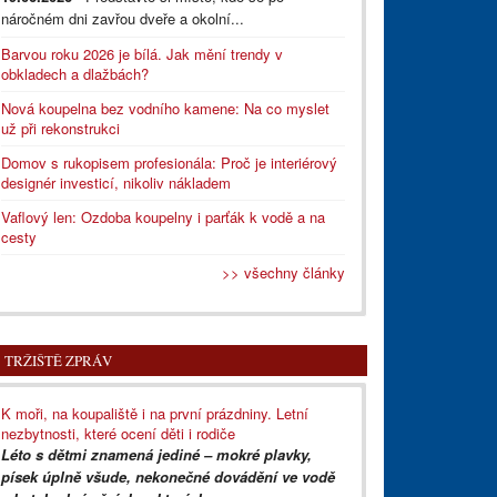
náročném dni zavřou dveře a okolní...
Barvou roku 2026 je bílá. Jak mění trendy v
obkladech a dlažbách?
Nová koupelna bez vodního kamene: Na co myslet
už při rekonstrukci
Domov s rukopisem profesionála: Proč je interiérový
designér investicí, nikoliv nákladem
Vaflový len: Ozdoba koupelny i parťák k vodě a na
cesty
>> všechny články
TRŽIŠTĚ ZPRÁV
K moři, na koupaliště i na první prázdniny. Letní
nezbytnosti, které ocení děti i rodiče
Léto s dětmi znamená jediné – mokré plavky,
písek úplně všude, nekonečné dovádění ve vodě