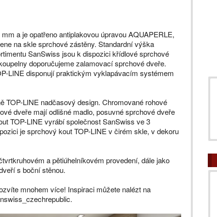
 6 mm a je opatřeno antiplakovou úpravou AQUAPERLE,
mene na skle sprchové zástěny. Standardní výška
timentu SanSwiss jsou k dispozici křídlové sprchové
alé koupelny doporučujeme zalamovací sprchové dveře.
OP-LINE disponují praktickým vyklapávacím systémem
ěně TOP-LINE nadčasový design. Chromované rohové
hové dveře mají odlišné madlo, posuvné sprchové dveře
out TOP-LINE vyrábí společnost SanSwiss ve 3
spozici je sprchový kout TOP-LINE v čirém skle, v dekoru
tvrtkruhovém a pětiúhelníkovém provedení, dále jako
veří s boční stěnou.
dozvíte mnohem více! Inspiraci můžete nalézt na
nswiss_czechrepublic.