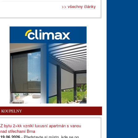
>> všechny články
KOUPELNY
Z bytu 2+kk vznikl luxusní apartmán s vanou
nad střechami Brna
19.06.2026
- Představte si místo, kde se po