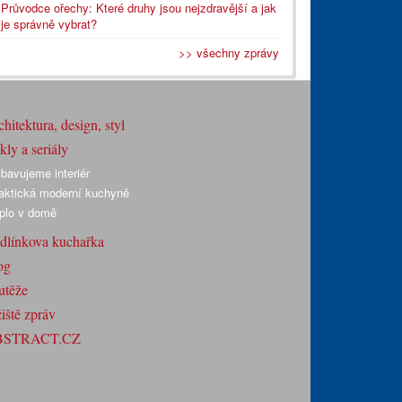
Průvodce ořechy: Které druhy jsou nejzdravější a jak
je správně vybrat?
>> všechny zprávy
hitektura, design, styl
ly a seriály
bavujeme interiér
aktická moderní kuchyně
plo v domě
dlínkova kuchařka
og
utěže
iště zpráv
BSTRACT.CZ