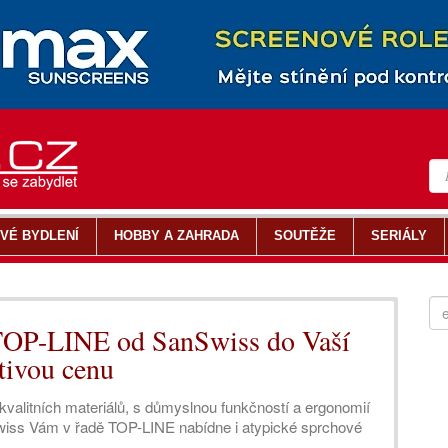
VÉ BYDLENÍ
HOBBY A ZAHRADA
SOUTĚŽE
SERIÁLY
 TOP-LINE od SanSwiss do Vaší
ětivou cenu
alitních materiálů, s důmyslnou funkčností a ergonomií
wiss Vám v řadě TOP-LINE nabídne i atypické sprchové