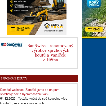
SanSwiss - renomovaný
výrobce sprchových
koutů a vaniček
z Jičína
SPRCHOVÉ KOUTY
Domácí wellness: Zaměřili jsme se na parní
sprchový box a hydromasážní vanu
04.12.2025
- Toužíte vnést do své koupelny více
komfortu, relaxace a moderních...