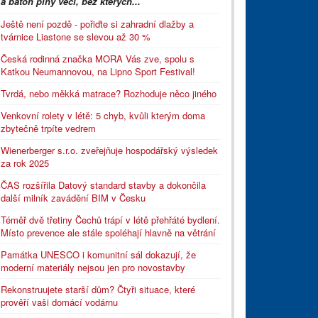
a batoh plný věcí, bez kterých...
Ještě není pozdě - pořiďte si zahradní dlažby a
tvárnice Liastone se slevou až 30 %
Česká rodinná značka MORA Vás zve, spolu s
Katkou Neumannovou, na Lipno Sport Festival!
Tvrdá, nebo měkká matrace? Rozhoduje něco jiného
Venkovní rolety v létě: 5 chyb, kvůli kterým doma
zbytečně trpíte vedrem
Wienerberger s.r.o. zveřejňuje hospodářský výsledek
za rok 2025
ČAS rozšířila Datový standard stavby a dokončila
další milník zavádění BIM v Česku
Téměř dvě třetiny Čechů trápí v létě přehřáté bydlení.
Místo prevence ale stále spoléhají hlavně na větrání
Památka UNESCO i komunitní sál dokazují, že
moderní materiály nejsou jen pro novostavby
Rekonstruujete starší dům? Čtyři situace, které
prověří vaši domácí vodárnu