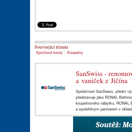
Související témata
Sprchové kouty
Koupelny
SanSwiss - renomo
a vaniček z Jičína
Společnost SanSwiss, přední vý
představuje jako RONAL Bathroom
koupelnového nábytku. RONAL Ba
a spolehlivým partnerem v oblast