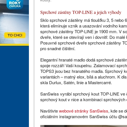
Sprchové zástěny TOP-LINE a jejich výhody
Sklo sprchové zástěny má tloušťku 3, 5 nebo
která eliminuje vznik a usazování vodního ka
sprchové zástěny TOP-LINE je 1900 mm. V sor
dveře, které se otevírají ven i dovnitř. Do m
Posuvné sprchové dveře sprchové zástěny T
pro snadné čištění.
Elegantní hranaté madlo dodá sprchové zást
spoje rozzáří Vaši koupelnu. Zalamovací sprc
TOPS3 jsou bez hranatého madla. Sprchový k
variantách – matný elox, bílá a aluchrom. K di
skla Durlux, Satén, linie a Mastercarré.
SanSwiss vyrábí sprchový kout TOP-LINE ve č
sprchový kout v nice a kombinaci sprchových d
Navštivte
webové stránky SanSwiss
, kde se 
oficiálním instagramovém SanSwiss účtu @sa