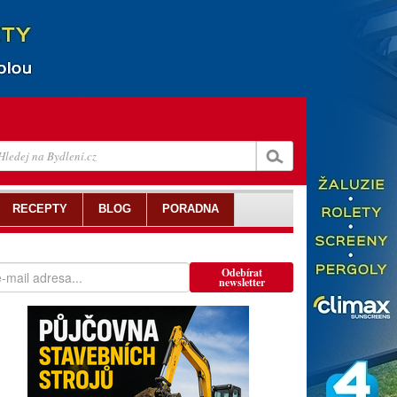
RECEPTY
BLOG
PORADNA
Odebírat
newsletter