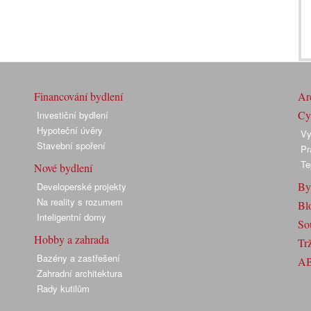
Financování bydlení
Arc
Cyk
Investiční bydlení
Hypoteční úvěry
Vy
Stavební spoření
Pr
Te
Nové bydlení
By
Developerské projekty
Na reality s rozumem
Bl
Inteligentní domy
So
Hobby a zahrada
Trž
Bazény a zastřešení
A
Zahradní architektura
Rady kutilům