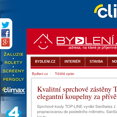
BYDLENI.CZ
INTERIÉR
STAVBA
NO
Bydlení.cz
Tržiště zpráv
Kvalitní sprchové zástěny
elegantní koupelny za přív
Sprchové kouty TOP-LINE vyrábí SanSwiss z kv
propracovanou do posledního milimetru. SanS
kouty.