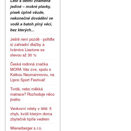
Léto s dětmi znamená
jediné – mokré plavky,
písek úplně všude,
nekonečné dovádění ve
vodě a batoh plný věcí,
bez kterých...
Ještě není pozdě - pořiďte
si zahradní dlažby a
tvárnice Liastone se
slevou až 30 %
Česká rodinná značka
MORA Vás zve, spolu s
Katkou Neumannovou, na
Lipno Sport Festival!
Tvrdá, nebo měkká
matrace? Rozhoduje něco
jiného
Venkovní rolety v létě: 5
chyb, kvůli kterým doma
zbytečně trpíte vedrem
Wienerberger s.r.o.