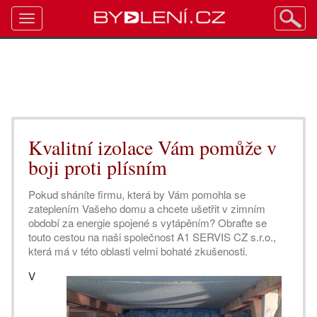
Toggle
navigation
Kvalitní izolace Vám pomůže v
boji proti plísním
Pokud sháníte firmu, která by Vám pomohla se
zateplením Vašeho domu a chcete ušetřit v zimním
období za energie spojené s vytápěním? Obraťte se
touto cestou na naši společnost A1 SERVIS CZ s.r.o.,
která má v této oblasti velmi bohaté zkušenosti.
V