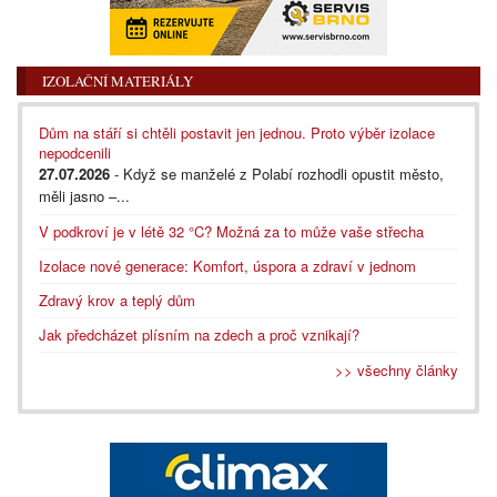
IZOLAČNÍ MATERIÁLY
Dům na stáří si chtěli postavit jen jednou. Proto výběr izolace
nepodcenili
27.07.2026
- Když se manželé z Polabí rozhodli opustit město,
měli jasno –...
V podkroví je v létě 32 °C? Možná za to může vaše střecha
Izolace nové generace: Komfort, úspora a zdraví v jednom
Zdravý krov a teplý dům
Jak předcházet plísním na zdech a proč vznikají?
>> všechny články