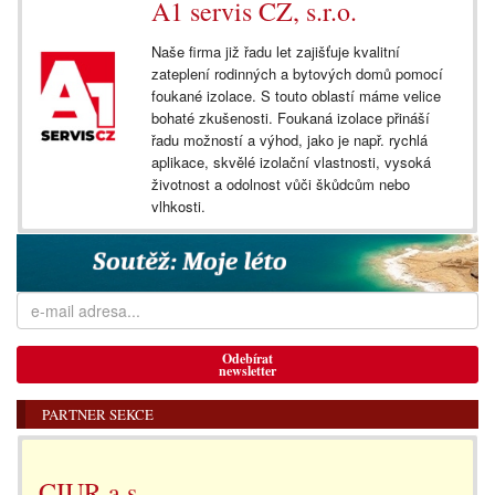
A1 servis CZ, s.r.o.
Naše firma již řadu let zajišťuje kvalitní
zateplení rodinných a bytových domů pomocí
foukané izolace. S touto oblastí máme velice
bohaté zkušenosti. Foukaná izolace přináší
řadu možností a výhod, jako je např. rychlá
aplikace, skvělé izolační vlastnosti, vysoká
životnost a odolnost vůči škůdcům nebo
vlhkosti.
Odebírat
newsletter
PARTNER SEKCE
CIUR a.s.