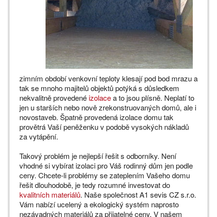
zimním období venkovní teploty klesají pod bod mrazu a
tak se mnoho majitelů objektů potýká s důsledkem
nekvalitně provedené
izolace
a to jsou plísně. Neplatí to
jen u starších nebo nově zrekonstruovaných domů, ale i
novostaveb. Špatně provedená izolace domu tak
provětrá Vaší peněženku v podobě vysokých nákladů
za vytápění.
Takový problém je nejlepší řešit s odborníky. Není
vhodné si vybírat izolaci pro Váš rodinný dům jen podle
ceny. Chcete-li problémy se zateplením Vašeho domu
řešit dlouhodobě, je tedy rozumné investovat do
kvalitních materiálů
. Naše společnost A1 sevis CZ s.r.o.
Vám nabízí ucelený a ekologický systém naprosto
nezávadných materiálů za přijatelné ceny. V našem