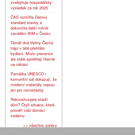
zveřejňuje hospodářský
výsledek za rok 2025
ČAS rozšířila Datový
standard stavby a
dokončila další milník
zavádění BIM v Česku
Téměř dvě třetiny Čechů
trápí v létě přehřáté
bydlení. Místo prevence
ale stále spoléhají hlavně
na větrání
Památka UNESCO i
komunitní sál dokazují, že
moderní materiály nejsou
jen pro novostavby
Rekonstruujete starší
dům? Čtyři situace, které
prověří vaši domácí
vodárnu
>> všechny zprávy