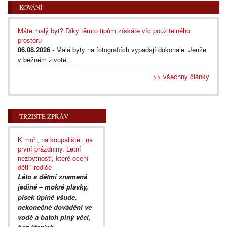
KOVÁNÍ
Máte malý byt? Díky těmto tipům získáte víc použitelného
prostoru
06.08.2026
- Malé byty na fotografiích vypadají dokonale. Jenže
v běžném životě...
>> všechny články
TRŽIŠTĚ ZPRÁV
K moři, na koupaliště i na
první prázdniny. Letní
nezbytnosti, které ocení
děti i rodiče
Léto s dětmi znamená
jediné – mokré plavky,
písek úplně všude,
nekonečné dovádění ve
vodě a batoh plný věcí,