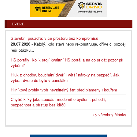
DVEŘE
Stavební pouzdra: více prostoru bez kompromisů
28.07.2026
- Každý, kdo staví nebo rekonstruuje, dříve či později
řeší otázku...
HS portály: Kolik stojí kvalitní HS portál a na co si dát pozor při
výběru?
Hluk z chodby, bouchání dveří i větší nároky na bezpečí. Jak
vybrat dveře do bytu v paneláku
Hliníkové profily tvoří neviditelný štít před plameny i kouřem
Chytré kliky jako součást moderního bydlení: pohodlí,
bezpečnost a přístup bez klíčů
>> všechny články