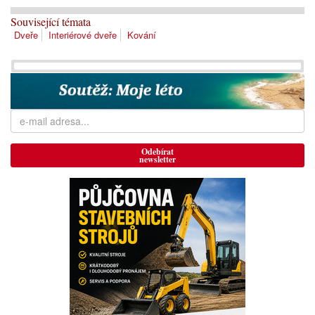
Související témata
Dveře
Interiérové dveře
Kování
Odebírat
newsletter