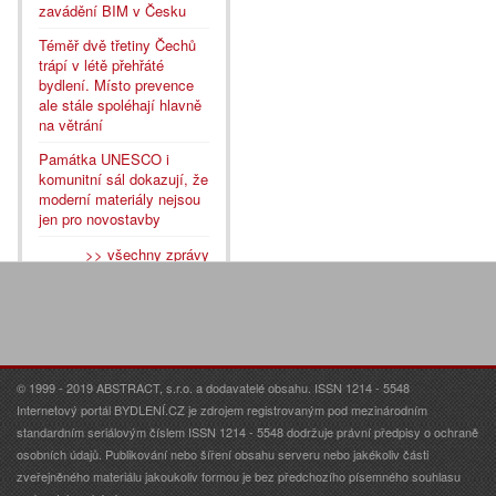
zavádění BIM v Česku
Téměř dvě třetiny Čechů
trápí v létě přehřáté
bydlení. Místo prevence
ale stále spoléhají hlavně
na větrání
Památka UNESCO i
komunitní sál dokazují, že
moderní materiály nejsou
jen pro novostavby
>> všechny zprávy
© 1999 - 2019 ABSTRACT, s.r.o. a dodavatelé obsahu. ISSN 1214 - 5548
Internetový portál BYDLENÍ.CZ je zdrojem registrovaným pod mezinárodním
standardním seriálovým číslem ISSN 1214 - 5548 dodržuje právní předpisy o ochraně
osobních údajů. Publikování nebo šíření obsahu serveru nebo jakékoliv části
zveřejněného materiálu jakoukoliv formou je bez předchozího písemného souhlasu