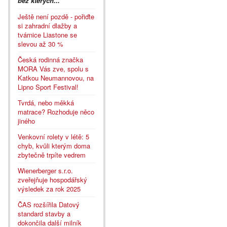
bez kterých...
Ještě není pozdě - pořiďte
si zahradní dlažby a
tvárnice Liastone se
slevou až 30 %
Česká rodinná značka
MORA Vás zve, spolu s
Katkou Neumannovou, na
Lipno Sport Festival!
Tvrdá, nebo měkká
matrace? Rozhoduje něco
jiného
Venkovní rolety v létě: 5
chyb, kvůli kterým doma
zbytečně trpíte vedrem
Wienerberger s.r.o.
zveřejňuje hospodářský
výsledek za rok 2025
ČAS rozšířila Datový
standard stavby a
dokončila další milník