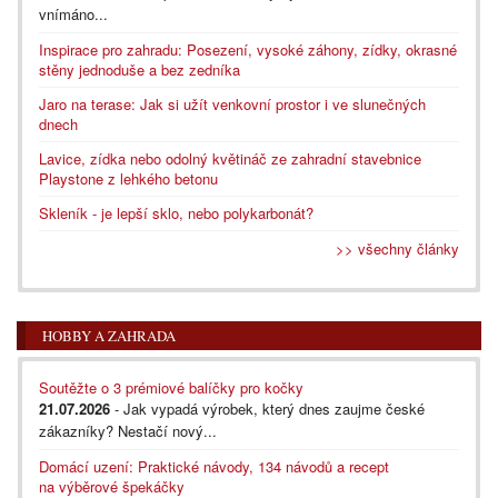
vnímáno...
Inspirace pro zahradu: Posezení, vysoké záhony, zídky, okrasné
stěny jednoduše a bez zedníka
Jaro na terase: Jak si užít venkovní prostor i ve slunečných
dnech
Lavice, zídka nebo odolný květináč ze zahradní stavebnice
Playstone z lehkého betonu
Skleník - je lepší sklo, nebo polykarbonát?
>> všechny články
HOBBY A ZAHRADA
Soutěžte o 3 prémiové balíčky pro kočky
21.07.2026
- Jak vypadá výrobek, který dnes zaujme české
zákazníky? Nestačí nový...
Domácí uzení: Praktické návody, 134 návodů a recept
na výběrové špekáčky