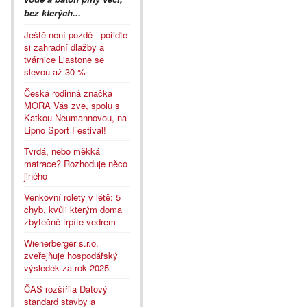
bez kterých...
Ještě není pozdě - pořiďte
si zahradní dlažby a
tvárnice Liastone se
slevou až 30 %
Česká rodinná značka
MORA Vás zve, spolu s
Katkou Neumannovou, na
Lipno Sport Festival!
Tvrdá, nebo měkká
matrace? Rozhoduje něco
jiného
Venkovní rolety v létě: 5
chyb, kvůli kterým doma
zbytečně trpíte vedrem
Wienerberger s.r.o.
zveřejňuje hospodářský
výsledek za rok 2025
ČAS rozšířila Datový
standard stavby a