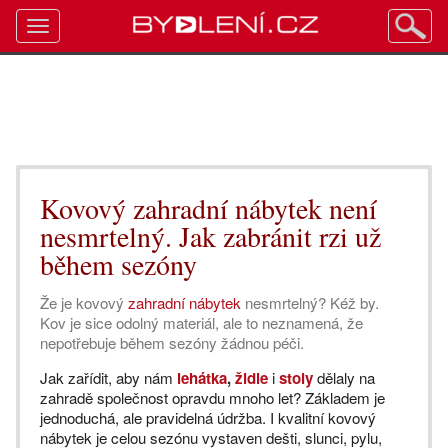
Toggle
navigation
Kovový zahradní nábytek není
nesmrtelný. Jak zabránit rzi už
během sezóny
Že je kovový
zahradní nábytek
nesmrtelný? Kéž by.
Kov je sice odolný materiál, ale to neznamená, že
nepotřebuje během sezóny žádnou péči.
Jak zařídit, aby nám
lehátka
,
židle
i
stoly
dělaly na
zahradě společnost opravdu mnoho let? Základem je
jednoduchá, ale pravidelná údržba. I kvalitní kovový
nábytek je celou sezónu vystaven dešti, slunci, pylu,