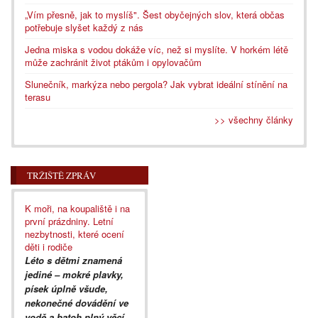
„Vím přesně, jak to myslíš". Šest obyčejných slov, která občas
potřebuje slyšet každý z nás
Jedna miska s vodou dokáže víc, než si myslíte. V horkém létě
může zachránit život ptákům i opylovačům
Slunečník, markýza nebo pergola? Jak vybrat ideální stínění na
terasu
>> všechny články
TRŽIŠTĚ ZPRÁV
K moři, na koupaliště i na
první prázdniny. Letní
nezbytnosti, které ocení
děti i rodiče
Léto s dětmi znamená
jediné – mokré plavky,
písek úplně všude,
nekonečné dovádění ve
vodě a batoh plný věcí,