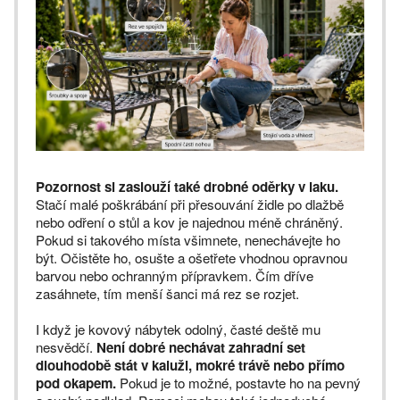
Pozornost si zaslouží také drobné oděrky v laku.
Stačí malé poškrábání při přesouvání židle po dlažbě
nebo odření o stůl a kov je najednou méně chráněný.
Pokud si takového místa všimnete, nenechávejte ho
být. Očistěte ho, osušte a ošetřete vhodnou opravnou
barvou nebo ochranným přípravkem. Čím dříve
zasáhnete, tím menší šanci má rez se rozjet.
I když je kovový nábytek odolný, časté deště mu
nesvědčí.
Není dobré nechávat zahradní set
dlouhodobě stát v kaluži, mokré trávě nebo přímo
pod okapem.
Pokud je to možné, postavte ho na pevný