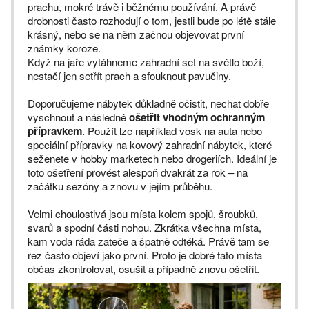
prachu, mokré trávě i běžnému používání. A právě
drobnosti často rozhodují o tom, jestli bude po létě stále
krásný, nebo se na něm začnou objevovat první
známky koroze.
Když na jaře vytáhneme zahradní set na světlo boží,
nestačí jen setřít prach a sfouknout pavučiny.
Doporučujeme nábytek důkladně očistit, nechat dobře
vyschnout a následně
ošetřit vhodným ochranným
přípravkem
. Použít lze například vosk na auta nebo
speciální přípravky na kovový zahradní nábytek, které
seženete v hobby marketech nebo drogeriích. Ideální je
toto ošetření provést alespoň dvakrát za rok – na
začátku sezóny a znovu v jejím průběhu.
Velmi choulostivá jsou místa kolem spojů, šroubků,
svarů a spodní části nohou. Zkrátka všechna místa,
kam voda ráda zateče a špatně odtéká. Právě tam se
rez často objeví jako první. Proto je dobré tato místa
občas zkontrolovat, osušit a případně znovu ošetřit.