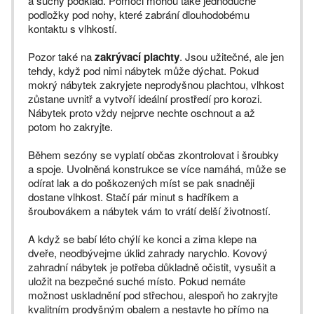
a suchý podklad. Pomoci mohou také jednoduché
podložky pod nohy, které zabrání dlouhodobému
kontaktu s vlhkostí.
Pozor také na
zakrývací plachty
. Jsou užitečné, ale jen
tehdy, když pod nimi nábytek může dýchat. Pokud
mokrý nábytek zakryjete neprodyšnou plachtou, vlhkost
zůstane uvnitř a vytvoří ideální prostředí pro korozi.
Nábytek proto vždy nejprve nechte oschnout a až
potom ho zakryjte.
Během sezóny se vyplatí občas zkontrolovat i šroubky
a spoje. Uvolněná konstrukce se více namáhá, může se
odírat lak a do poškozených míst se pak snadněji
dostane vlhkost. Stačí pár minut s hadříkem a
šroubovákem a nábytek vám to vrátí delší životností.
A když se babí léto chýlí ke konci a zima klepe na
dveře, neodbývejme úklid zahrady narychlo. Kovový
zahradní nábytek je potřeba důkladně očistit, vysušit a
uložit na bezpečné suché místo. Pokud nemáte
možnost uskladnění pod střechou, alespoň ho zakryjte
kvalitním prodyšným obalem a nestavte ho přímo na