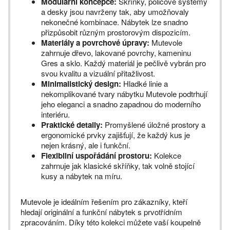
Modulární koncepce:
Skříňky, policové systémy
a desky jsou navrženy tak, aby umožňovaly
nekonečné kombinace. Nábytek lze snadno
přizpůsobit různým prostorovým dispozicím.
Materiály a povrchové úpravy:
Mutevole
zahrnuje dřevo, lakované povrchy, kameninu
Gres a sklo. Každý materiál je pečlivě vybrán pro
svou kvalitu a vizuální přitažlivost.
Minimalistický design:
Hladké linie a
nekomplikované tvary nábytku Mutevole podtrhují
jeho eleganci a snadno zapadnou do moderního
interiéru.
Praktické detaily:
Promyšlené úložné prostory a
ergonomické prvky zajišťují, že každý kus je
nejen krásný, ale i funkční.
Flexibilní uspořádání prostoru:
Kolekce
zahrnuje jak klasické skříňky, tak volně stojící
kusy a nábytek na míru.
Mutevole je ideálním řešením pro zákazníky, kteří
hledají originální a funkční nábytek s prvotřídním
zpracováním. Díky této kolekci můžete vaší koupelně