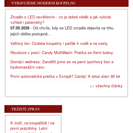
VYBAVUJEME MODERNÍ KOUPELNU
Zrcadlo s LED osvětlením - co je dobré vědět a jak vybírat
vzhled i parametry?
07.05.2026
- Od chvíle, kdy se LED zrcadla objevila na trhu,
jejich obliba postupně...
Vaflový len: Ozdoba koupelny i parťák k vodě a na cesty
Revoluce v praní: Candy MultiWash: Pračka se třemi bubny
Domácí wellness: Zaměřili jsme se na parní sprchový box a
hydromasážní vanu
První automatická pračka v Evropě? Candy! A letos slaví 80 let
>> všechny články
TRŽIŠTĚ ZPRÁV
K moři, na koupaliště i na
první prázdniny. Letní