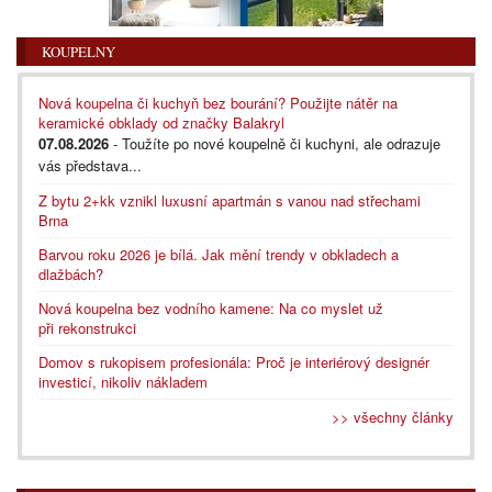
KOUPELNY
Nová koupelna či kuchyň bez bourání? Použijte nátěr na
keramické obklady od značky Balakryl
07.08.2026
- Toužíte po nové koupelně či kuchyni, ale odrazuje
vás představa...
Z bytu 2+kk vznikl luxusní apartmán s vanou nad střechami
Brna
Barvou roku 2026 je bílá. Jak mění trendy v obkladech a
dlažbách?
Nová koupelna bez vodního kamene: Na co myslet už
při rekonstrukci
Domov s rukopisem profesionála: Proč je interiérový designér
investicí, nikoliv nákladem
>> všechny články