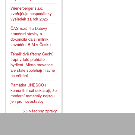
Wienerberger s.r.o.
zveřejňuje hospodářský
výsledek za rok 2025
ČAS rozšířila Datový
standard stavby a
dokončila další milník
zavádění BIM v Česku
Téměř dvě třetiny Čechů
trápí v létě přehřáté
bydlení. Místo prevence
ale stále spoléhají hlavně
na větrání
Památka UNESCO i
komunitní sál dokazují, že
moderní materiály nejsou
jen pro novostavby
>> všechny zprávy