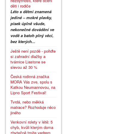
nezbytnosti, které ocení
děti i rodiče
Léto s dětmi znamená
jediné – mokré plavky,
písek úplně všude,
nekonečné dovádění ve
vodě a batoh plný věcí,
bez kterých...
Ještě není pozdě - pořiďte
si zahradní dlažby a
tvárnice Liastone se
slevou až 30 %
Česká rodinná značka
MORA Vás zve, spolu s
Katkou Neumannovou, na
Lipno Sport Festival!
Tvrdá, nebo měkká
matrace? Rozhoduje něco
jiného
Venkovní rolety v létě: 5
chyb, kvůli kterým doma
zbytečně trpíte vedrem