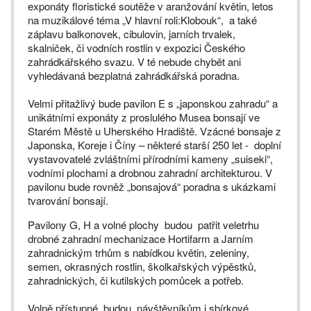
exponáty floristické soutěže v aranžování květin, letos
na muzikálové téma „V hlavní roli:Klobouk“, a také
záplavu balkonovek, cibulovin, jarních trvalek,
skalniček, či vodních rostlin v expozici Českého
zahrádkářského svazu. V té nebude chybět ani
vyhledávaná bezplatná zahrádkářská poradna.
Velmi přitažlivý bude pavilon E s „japonskou zahradu“ a
unikátními exponáty z proslulého Musea bonsají ve
Starém Městě u Uherského Hradiště. Vzácné bonsaje z
Japonska, Koreje i Číny – některé starší 250 let - doplní
vystavovatelé zvláštními přírodními kameny „suiseki“,
vodními plochami a drobnou zahradní architekturou. V
pavilonu bude rovněž „bonsajová“ poradna s ukázkami
tvarování bonsají.
Pavilony G, H a volné plochy budou patřit veletrhu
drobné zahradní mechanizace Hortifarm a Jarním
zahradnickým trhům s nabídkou květin, zeleniny,
semen, okrasných rostlin, školkařských výpěstků,
zahradnických, či kutilských pomůcek a potřeb.
Volně přístupné budou návštěvníkům i sbírkové