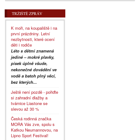
TRŽIŠTĚ ZPRÁV
K moři, na koupaliště i na
první prázdniny. Letní
nezbytnosti, které ocení
děti i rodiče
Léto s dětmi znamená
jediné – mokré plavky,
písek úplně všude,
nekonečné dovádění ve
vodě a batoh plný věcí,
bez kterých...
Ještě není pozdě - pořiďte
si zahradní dlažby a
tvárnice Liastone se
slevou až 30 %
Česká rodinná značka
MORA Vás zve, spolu s
Katkou Neumannovou, na
Lipno Sport Festival!