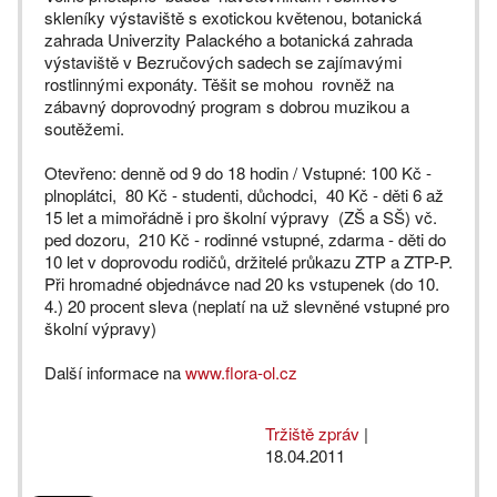
skleníky výstaviště s exotickou květenou, botanická
zahrada Univerzity Palackého a botanická zahrada
výstaviště v Bezručových sadech se zajímavými
rostlinnými exponáty. Těšit se mohou rovněž na
zábavný doprovodný program s dobrou muzikou a
soutěžemi.
Otevřeno: denně od 9 do 18 hodin / Vstupné: 100 Kč -
plnoplátci, 80 Kč - studenti, důchodci, 40 Kč - děti 6 až
15 let a mimořádně i pro školní výpravy (ZŠ a SŠ) vč.
ped dozoru, 210 Kč - rodinné vstupné, zdarma - děti do
10 let v doprovodu rodičů, držitelé průkazu ZTP a ZTP-P.
Při hromadné objednávce nad 20 ks vstupenek (do 10.
4.) 20 procent sleva (neplatí na už slevněné vstupné pro
školní výpravy)
Další informace na
www.flora-ol.cz
Tržiště zpráv
|
18.04.2011