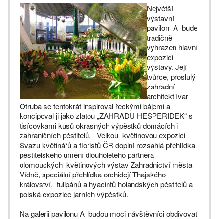
Největší
výstavní
pavilon A bude
tradičně
vyhrazen hlavní
expozici
výstavy. Její
tvůrce, proslulý
zahradní
architekt Ivar
Otruba se tentokrát inspiroval řeckými bájemi a
koncipoval ji jako zlatou „ZAHRADU HESPERIDEK“ s
tisícovkami kusů okrasných výpěstků domácích i
zahraničních pěstitelů. Velkou květinovou expozici
Svazu květinářů a floristů ČR doplní rozsáhlá přehlídka
pěstitelského umění dlouholetého partnera
olomouckých květinových výstav Zahradnictví města
Vídně, speciální přehlídka orchidejí Thajského
království, tulipánů a hyacintů holandských pěstitelů a
polská expozice jarních výpěstků.
Na galerii pavilonu A budou moci návštěvníci obdivovat