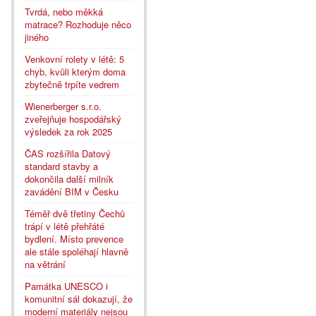
Tvrdá, nebo měkká
matrace? Rozhoduje něco
jiného
Venkovní rolety v létě: 5
chyb, kvůli kterým doma
zbytečně trpíte vedrem
Wienerberger s.r.o.
zveřejňuje hospodářský
výsledek za rok 2025
ČAS rozšířila Datový
standard stavby a
dokončila další milník
zavádění BIM v Česku
Téměř dvě třetiny Čechů
trápí v létě přehřáté
bydlení. Místo prevence
ale stále spoléhají hlavně
na větrání
Památka UNESCO i
komunitní sál dokazují, že
moderní materiály nejsou