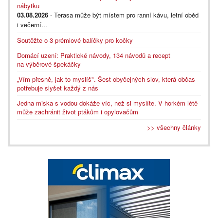
nábytku
03.08.2026
- Terasa může být místem pro ranní kávu, letní oběd
i večerní...
Soutěžte o 3 prémiové balíčky pro kočky
Domácí uzení: Praktické návody, 134 návodů a recept
na výběrové špekáčky
„Vím přesně, jak to myslíš". Šest obyčejných slov, která občas
potřebuje slyšet každý z nás
Jedna miska s vodou dokáže víc, než si myslíte. V horkém létě
může zachránit život ptákům i opylovačům
>> všechny články