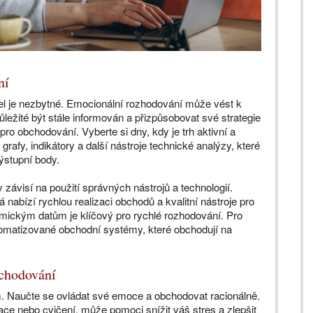
ní
l je nezbytné. Emocionální rozhodování může vést k
ůležité být stále informován a přizpůsobovat své strategie
o obchodování. Vyberte si dny, kdy je trh aktivní a
 grafy, indikátory a další nástroje technické analýzy, které
ýstupní body.
visí na použití správných nástrojů a technologií.
á nabízí rychlou realizaci obchodů a kvalitní nástroje pro
mickým datům je klíčový pro rychlé rozhodování. Pro
tomatizované obchodní systémy, které obchodují na
bchodování
 Naučte se ovládat své emoce a obchodovat racionálně.
tace nebo cvičení, může pomoci snížit váš stres a zlepšit