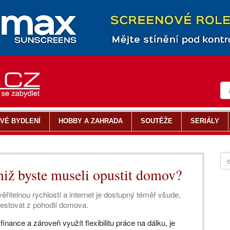
VÉ BYDLENÍ
HOBBY A ZAHRADA
SOUTĚŽE
SERIÁLY
aniž byste museli opustit domov?
ěřitelnou rychlostí a internet je dostupný téměř všude,
nvestovat z pohodlí domova.
inance a zároveň využít flexibilitu práce na dálku, je