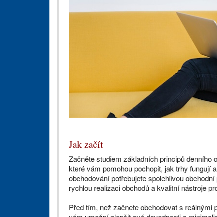
Jak začít
Začněte studiem základních principů denního 
které vám pomohou pochopit, jak trhy fungují 
obchodování potřebujete spolehlivou obchodní p
rychlou realizaci obchodů a kvalitní nástroje p
Před tím, než začnete obchodovat s reálnými p
vám umožní zlepšit své dovednosti a minimalizo