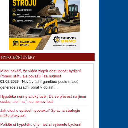
HYPOTEČNÍ ÚVĚRY
Mladí nevěří, že vláda zlepší dostupnost bydlení.
Pomoc státu ale považují za nutnost
03.02.2026
- Nová vládní garnitura podle mladé
generace zásadní obrat v oblasti...
Hypotéka není statický úvěr. Dá se převést na jinou
osobu, ale i na jinou nemovitost
Jak dlouho splácet hypotéku? Správná strategie
může překvapit
Pořiďte si hypotéku dřív, než si vyberete bydlení!