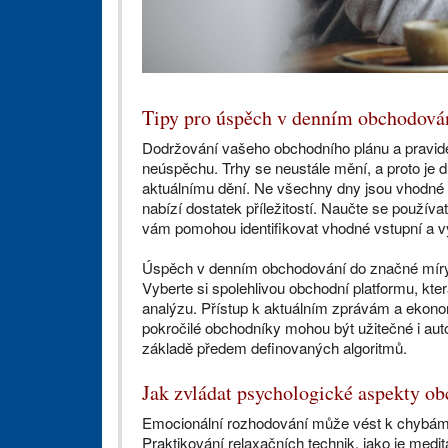
Tipy pro úspěch v denním obchodová
Dodržování vašeho obchodního plánu a pravide
neúspěchu. Trhy se neustále mění, a proto je d
aktuálnímu dění. Ne všechny dny jsou vhodné pr
nabízí dostatek příležitostí. Naučte se používat
vám pomohou identifikovat vhodné vstupní a v
Úspěch v denním obchodování do značné míry zá
Vyberte si spolehlivou obchodní platformu, kter
analýzu. Přístup k aktuálním zprávám a ekono
pokročilé obchodníky mohou být užitečné i au
základě předem definovaných algoritmů.
Jak zvládat psychologické aspekty o
Emocionální rozhodování může vést k chybám.
Praktikování relaxačních technik, jako je medi