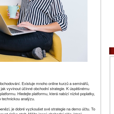
obchodování. Existuje mnoho online kurzů a seminářů,
a jak vyvinout účinné obchodní strategie. K úspěšnému
latformu. Hledejte platformu, která nabízí nízké poplatky,
ro technickou analýzu.
enězi, je dobré vyzkoušet své strategie na demo účtu. To
vat riziko ztrát. Mějte jasný obchodní plán, který