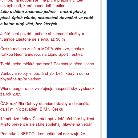
nezbytnosti, které ocení děti i rodiče
Léto s dětmi znamená jediné – mokré plavky,
písek úplně všude, nekonečné dovádění ve vodě
a batoh plný věcí, bez kterých...
Ještě není pozdě - pořiďte si zahradní dlažby a
tvárnice Liastone se slevou až 30 %
Česká rodinná značka MORA Vás zve, spolu s
Katkou Neumannovou, na Lipno Sport Festival!
Tvrdá, nebo měkká matrace? Rozhoduje něco jiného
Venkovní rolety v létě: 5 chyb, kvůli kterým doma
zbytečně trpíte vedrem
Wienerberger s.r.o. zveřejňuje hospodářský výsledek
za rok 2025
ČAS rozšířila Datový standard stavby a dokončila
další milník zavádění BIM v Česku
Téměř dvě třetiny Čechů trápí v létě přehřáté bydlení.
Místo prevence ale stále spoléhají hlavně na větrání
Památka UNESCO i komunitní sál dokazují, že