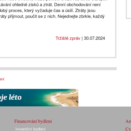
kávání ohledně zisků a ztrát. Denní obchodování není
dobý proces, který vyžaduje čas a úsilí. Ztráty jsou
áty přijmout, poučit se z nich. Nejednejte zbrkle, každý
Tržiště zpráv
|
30.07.2024
ení
Financování bydlení
Arc
Cyk
Investiční bydlení