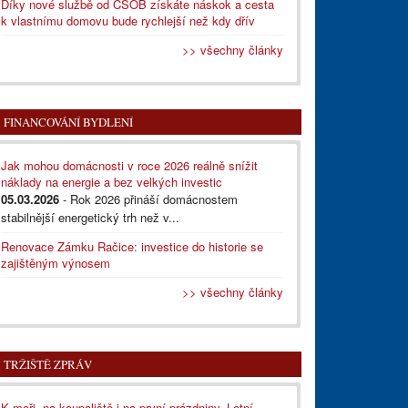
Díky nové službě od ČSOB získáte náskok a cesta
k vlastnímu domovu bude rychlejší než kdy dřív
>> všechny články
FINANCOVÁNÍ BYDLENÍ
Jak mohou domácnosti v roce 2026 reálně snížit
náklady na energie a bez velkých investic
05.03.2026
- Rok 2026 přináší domácnostem
stabilnější energetický trh než v...
Renovace Zámku Račice: investice do historie se
zajištěným výnosem
>> všechny články
TRŽIŠTĚ ZPRÁV
K moři, na koupaliště i na první prázdniny. Letní