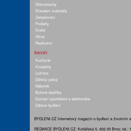
Dřevostavby
Stavební materiály
Zateplování
Podlahy
Dveře
Okna
Realizace
Interiér
Kuchyně
Koupelny
Ložnice
Dětský pokoj
Nábytek
Bytové doplňky
Domácí spotřebiče a elektronika
Zdravé bydlení
BYDLENI.CZ
Internetový magazín o bydlení a životním sty
REDAKCE BYDLENI.CZ:
Kotlářská 5, 602 00 Brno;
tel.: