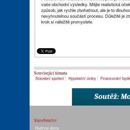
vaše obchodní výsledky. Mějte realistická oče
způsob, jak rychle zbohatnout, ale je to dlouho
nevyhnutelnou součástí procesu. Důležité je ztr
krok si náležitě promyslete.
Související témata
Stavební spoření
Hypoteční úvěry
Financování bydl
Stavebnictví
Rodinné domy