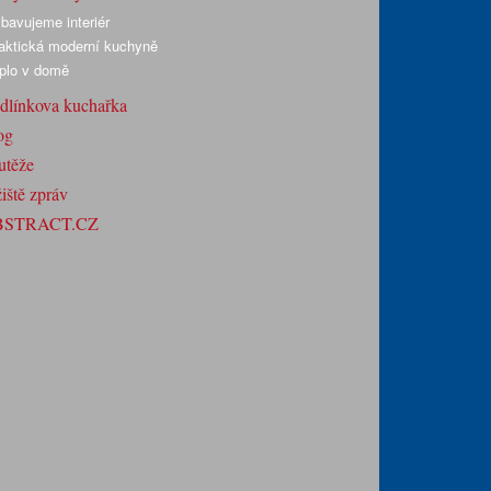
bavujeme interiér
aktická moderní kuchyně
plo v domě
dlínkova kuchařka
og
utěže
iště zpráv
BSTRACT.CZ