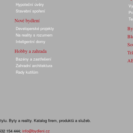
Hypoteční úvěry
Vy
Stavební spoření
Pr
Te
Nové bydlení
By
Developerské projekty
Na reality s rozumem
Bl
Inteligentní domy
So
Hobby a zahrada
Trž
Bazény a zastřešení
A
Zahradní architektura
Rady kutilům
lu. Byty a reality. Katalog firem, produktů a služeb.
 532 154 444
;
info@bydleni.cz