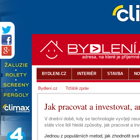
BYDLENI.CZ
INTERIÉR
STAVBA
NO
Bydlení.cz
Tržiště zpráv
Jak pracovat a investovat, 
V dnešní době, kdy se technologie vyvíjejí neuv
stále více lidí hledá způsoby, jak pracovat a i
Jednou z populárních metod, jak zhodnotit své f