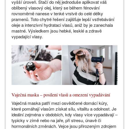
vyšší úroveň. Stačí do něj jednoduše aplikovat váš
oblíbený vlasový olej, který se během fénování
rovnoměrně nanese v tenké vrstvě do celé délky
pramenů. Toto chytré řešení zajišťuje lepší vstřebávání
oleje a intenzivní hydrataci vlasů, aniž by je zanechala
mastné. Výsledkem jsou hebké, lesklé a zdravě
vypadající vlasy.
Vaječná maska – posílení vlasů a omezení vypadávání
Vaječná maska patří mezi osvědčené domácí kúry,
které pomáhají vlasům získat sílu, vitalitu a odolnost. Je
ideální zejména v obdobích, kdy vlasy více vypadávají –
typicky v zimě nebo na jaře, při stresu, únavě či
hormonálních změnách. Vejce jsou přirozeným zdrojem