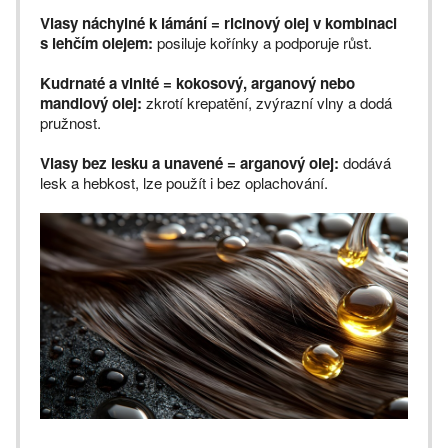
Vlasy náchylné k lámání = ricinový olej v kombinaci
s lehčím olejem:
posiluje kořínky a podporuje růst.
Kudrnaté a vlnité = kokosový, arganový nebo
mandlový olej:
zkrotí krepatění, zvýrazní vlny a dodá
pružnost.
Vlasy bez lesku a unavené = arganový olej:
dodává
lesk a hebkost, lze použít i bez oplachování.