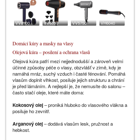
VV8100
VV6030
VV5750
VH6040
Domácí kúry a masky na vlasy
Olejová kúra – posílení a ochrana vlasů
Olejová kúra patří mezi nejjednodušší a zároveň velmi
účinné způsoby péče o vlasy, obzvlášť v zimě, kdy je
namáhá mráz, suchý vzduch i časté fénování. Pomáhá
vlasům doplnit vlhkost, posiluje jejich strukturu a chrání
je před lámáním. A nejlepší je, že nemusíte do salonu –
často stačí oleje, které máte doma:
Kokosový olej
– proniká hluboko do vlasového vlákna a
posiluje ho zevnitř.
Arganový olej
– dodává vlasům lesk, pružnost a
hebkost.