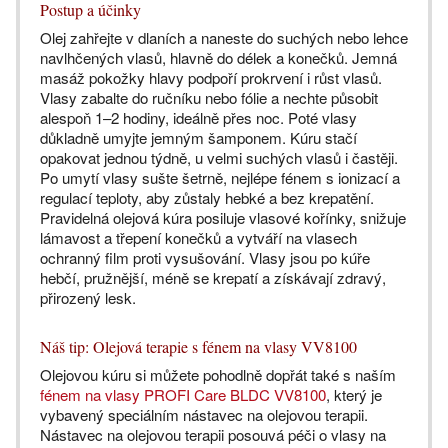
Postup a účinky
Olej zahřejte v dlaních a naneste do suchých nebo lehce
navlhčených vlasů, hlavně do délek a konečků. Jemná
masáž pokožky hlavy podpoří prokrvení i růst vlasů.
Vlasy zabalte do ručníku nebo fólie a nechte působit
alespoň 1–2 hodiny, ideálně přes noc. Poté vlasy
důkladně umyjte jemným šamponem. Kúru stačí
opakovat jednou týdně, u velmi suchých vlasů i častěji.
Po umytí vlasy sušte šetrně, nejlépe fénem s ionizací a
regulací teploty, aby zůstaly hebké a bez krepatění.
Pravidelná olejová kúra posiluje vlasové kořínky, snižuje
lámavost a třepení konečků a vytváří na vlasech
ochranný film proti vysušování. Vlasy jsou po kúře
hebčí, pružnější, méně se krepatí a získávají zdravý,
přirozený lesk.
Náš tip: Olejová terapie s fénem na vlasy VV8100
Olejovou kúru si můžete pohodlně dopřát také s naším
fénem na vlasy PROFI Care BLDC VV8100
, který je
vybavený speciálním nástavec na olejovou terapii.
Nástavec na olejovou terapii posouvá péči o vlasy na