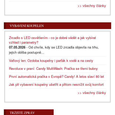
>> všechny články
VYBAVENÍ KOUPELEN
Zrcadlo s LED osvětlením - co je dobré vědět a jak vybírat
vzhled i parametry?
07.05.2026
- Od chvíle, kdy se LED zrcadla objevila na trhu,
jejich obliba postupně...
Vaflový len: Ozdoba koupelny i parťák k vodě a na cesty
Revoluce v praní: Candy MultiWash: Pračka se třemi bubny
První automatická pračka v Evropě? Candy! A letos slaví 80 let
Jak při vybavení koupelny ušetřit a přitom nesnížit svůj komfort
>> všechny články
TRŽIŠTĚ ZPRÁV