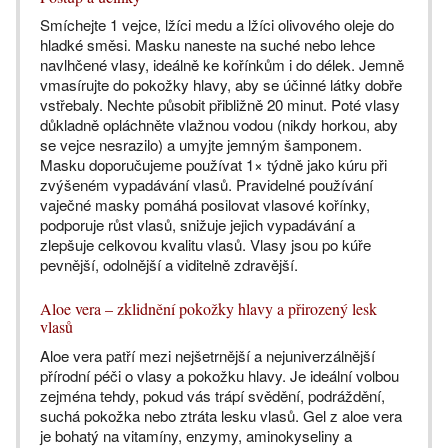
Smíchejte 1 vejce, lžíci medu a lžíci olivového oleje do
hladké směsi. Masku naneste na suché nebo lehce
navlhčené vlasy, ideálně ke kořínkům i do délek. Jemně
vmasírujte do pokožky hlavy, aby se účinné látky dobře
vstřebaly. Nechte působit přibližně 20 minut. Poté vlasy
důkladně opláchněte vlažnou vodou (nikdy horkou, aby
se vejce nesrazilo) a umyjte jemným šamponem.
Masku doporučujeme používat 1× týdně jako kúru při
zvýšeném vypadávání vlasů. Pravidelné používání
vaječné masky pomáhá posilovat vlasové kořínky,
podporuje růst vlasů, snižuje jejich vypadávání a
zlepšuje celkovou kvalitu vlasů. Vlasy jsou po kúře
pevnější, odolnější a viditelně zdravější.
Aloe vera – zklidnění pokožky hlavy a přirozený lesk
vlasů
Aloe vera patří mezi nejšetrnější a nejuniverzálnější
přírodní péči o vlasy a pokožku hlavy. Je ideální volbou
zejména tehdy, pokud vás trápí svědění, podráždění,
suchá pokožka nebo ztráta lesku vlasů. Gel z aloe vera
je bohatý na vitamíny, enzymy, aminokyseliny a