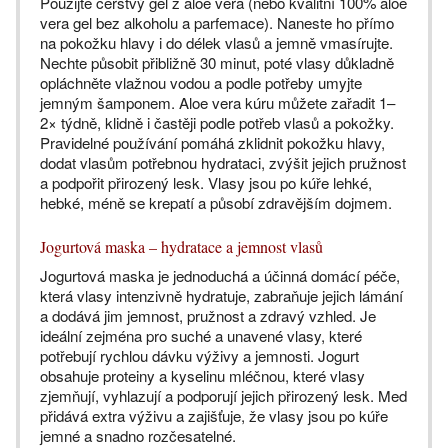
Použijte čerstvý gel z aloe vera (nebo kvalitní 100% aloe
vera gel bez alkoholu a parfemace). Naneste ho přímo
na pokožku hlavy i do délek vlasů a jemně vmasírujte.
Nechte působit přibližně 30 minut, poté vlasy důkladně
opláchněte vlažnou vodou a podle potřeby umyjte
jemným šamponem. Aloe vera kúru můžete zařadit 1–
2× týdně, klidně i častěji podle potřeb vlasů a pokožky.
Pravidelné používání pomáhá zklidnit pokožku hlavy,
dodat vlasům potřebnou hydrataci, zvýšit jejich pružnost
a podpořit přirozený lesk. Vlasy jsou po kúře lehké,
hebké, méně se krepatí a působí zdravějším dojmem.
Jogurtová maska – hydratace a jemnost vlasů
Jogurtová maska je jednoduchá a účinná domácí péče,
která vlasy intenzivně hydratuje, zabraňuje jejich lámání
a dodává jim jemnost, pružnost a zdravý vzhled. Je
ideální zejména pro suché a unavené vlasy, které
potřebují rychlou dávku výživy a jemnosti. Jogurt
obsahuje proteiny a kyselinu mléčnou, které vlasy
zjemňují, vyhlazují a podporují jejich přirozený lesk. Med
přidává extra výživu a zajišťuje, že vlasy jsou po kúře
jemné a snadno rozčesatelné.