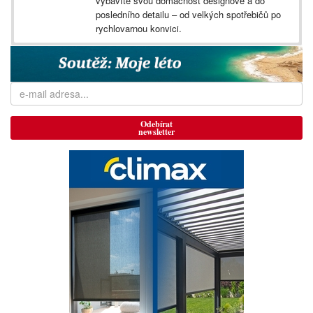
vybavíte svou domácnost designově a do
posledního detailu – od velkých spotřebičů po
rychlovarnou konvici.
Odebírat
newsletter