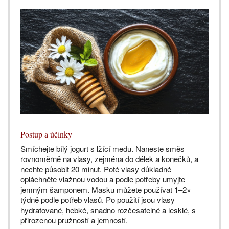
Postup a účinky
Smíchejte bílý jogurt s lžící medu. Naneste směs
rovnoměrně na vlasy, zejména do délek a konečků, a
nechte působit 20 minut. Poté vlasy důkladně
opláchněte vlažnou vodou a podle potřeby umyjte
jemným šamponem. Masku můžete používat 1–2×
týdně podle potřeb vlasů. Po použití jsou vlasy
hydratované, hebké, snadno rozčesatelné a lesklé, s
přirozenou pružností a jemností.