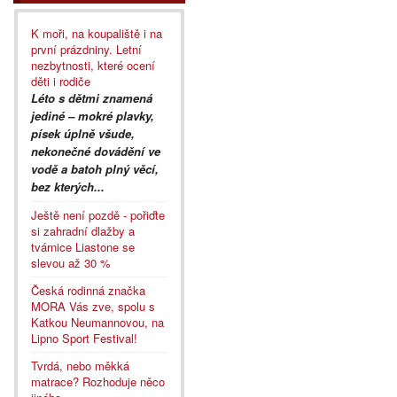
K moři, na koupaliště i na
první prázdniny. Letní
nezbytnosti, které ocení
děti i rodiče
Léto s dětmi znamená
jediné – mokré plavky,
písek úplně všude,
nekonečné dovádění ve
vodě a batoh plný věcí,
bez kterých...
Ještě není pozdě - pořiďte
si zahradní dlažby a
tvárnice Liastone se
slevou až 30 %
Česká rodinná značka
MORA Vás zve, spolu s
Katkou Neumannovou, na
Lipno Sport Festival!
Tvrdá, nebo měkká
matrace? Rozhoduje něco