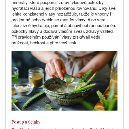
minerály, které podporují zdraví vlasové pokožky,
hydrataci vlasů a jejich přirozenou rovnováhu. Díky své
lehké konzistenci vlasy nezatěžuje, takže je vhodný i
pro jemné nebo rychle se mastící vlasy. Aloe vera
intenzivně hydratuje, pomáhá obnovit ochrannou bariéru
pokožky hlavy a dodává vlasům svěží, zdravý vzhled.
Při pravidelném používání vlasy získávají větší
pružnost, hebkost a přirozený lesk.
Postup a účinky