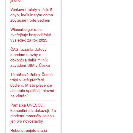
jiného
Venkovní rolety v létě: 5
chyb, kvůli kterým doma
zbytečně trpíte vedrem
Wienerberger s.r.o.
zveřejňuje hospodářský
výsledek za rok 2025
ČAS rozšířila Datový
standard stavby a
dokončila další milník
zavádění BIM v Česku
Téměř dvě třetiny Čechů
trápí v létě přehřáté
bydlení. Místo prevence
ale stále spoléhají hlavně
na větrání
Památka UNESCO i
komunitní sál dokazují, že
moderní materiály nejsou
jen pro novostavby
Rekonstruujete starší