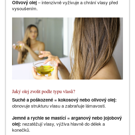
Olivový olej
– intenzivně vyživuje a chrání vlasy před
vysoušením.
Jaký olej zvolit podle typu vlasů?
Suché a poškozené = kokosový nebo olivový olej:
obnovuje strukturu vlasu a zabraňuje lámavosti.
Jemné a rychle se mastící = arganový nebo jojobový
olej:
nezatěžují vlasy, výživa hlavně do délek a
konečků.