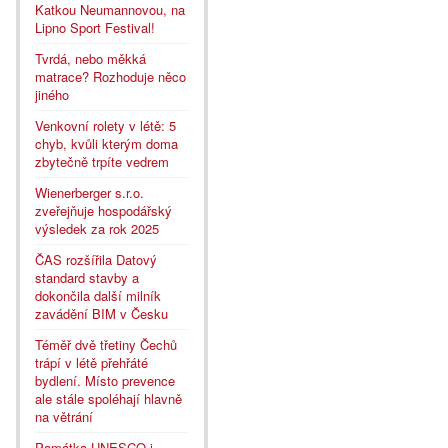
Katkou Neumannovou, na
Lipno Sport Festival!
Tvrdá, nebo měkká
matrace? Rozhoduje něco
jiného
Venkovní rolety v létě: 5
chyb, kvůli kterým doma
zbytečně trpíte vedrem
Wienerberger s.r.o.
zveřejňuje hospodářský
výsledek za rok 2025
ČAS rozšířila Datový
standard stavby a
dokončila další milník
zavádění BIM v Česku
Téměř dvě třetiny Čechů
trápí v létě přehřáté
bydlení. Místo prevence
ale stále spoléhají hlavně
na větrání
Památka UNESCO i