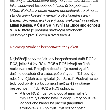
obsahující bezpečnostní body na všech uzávěrech, ale
také vlepovaná bezpečnostní skla či bezpečnostní
kličku. Bohužel z praxe musím konstatovat, že okna se
standardním kováním nemají proti zlodějům šanci.
Během 3–5 vteřin je zkušený lupič překoná,“
vysvětluje
Milan Klepsa, v ČR a SR hlavní zástupce společnosti
VEKA
, která je předním světovým výrobcem
plastových profilů oken a dveří třídy A.
Nejčastěji vyráběné bezpečnostní třídy oken
Nejběžněji se vyrábí okna v bezpečnostní třídě RC2 a
RC3, jelikož třídy RC4, RC5 a RC6 bývají obtížně
realizovatelné. Pro jejich dosažení je nutné využít
dalšího dodatečného zabezpečení typu mříží, pevných
rolet či vnějších uzamykatelných žaluzií. Podívejme se
tedy podrobněji na to, co musí nejčastěji vyráběné
bezpečnostní třídy RC2 a RC3 splňovat:
V třídě RC2 musí okno odolat minimálně 3
minutám fyzického násilí zloděje, který používá
jednoduché nářadí na páčení (například
šroubovák). Okno musí mít bezpečnostní