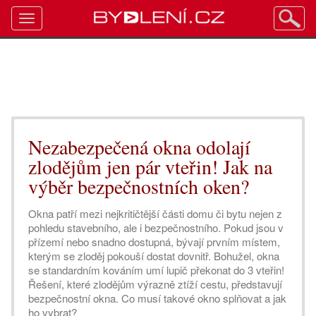
Toggle
navigation
Nezabezpečená okna odolají
zlodějům jen pár vteřin! Jak na
výběr bezpečnostních oken?
Okna patří mezi nejkritičtější části domu či bytu nejen z
pohledu stavebního, ale i bezpečnostního. Pokud jsou v
přízemí nebo snadno dostupná, bývají prvním místem,
kterým se zloděj pokouší dostat dovnitř. Bohužel, okna
se standardním kováním umí lupič překonat do 3 vteřin!
Řešení, které zlodějům výrazně ztíží cestu, představují
bezpečnostní okna. Co musí takové okno splňovat a jak
ho vybrat?