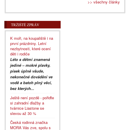
>> všechny články
TRŽIŠTĚ ZPRÁV
K moři, na koupaliště i na
první prázdniny. Letní
nezbytnosti, které ocení
děti i rodiče
Léto s dětmi znamená
jediné – mokré plavky,
písek úplně všude,
nekonečné dovádění ve
vodě a batoh plný věcí,
bez kterých...
Ještě není pozdě - pořiďte
si zahradní dlažby a
tvárnice Liastone se
slevou až 30 %
Česká rodinná značka
MORA Vás zve, spolu s