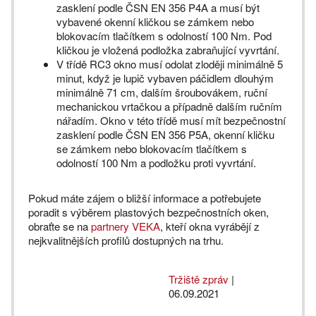
zasklení podle ČSN EN 356 P4A a musí být
vybavené okenní kličkou se zámkem nebo
blokovacím tlačítkem s odolností 100 Nm. Pod
kličkou je vložená podložka zabraňující vyvrtání.
V třídě RC3 okno musí odolat zloději minimálně 5
minut, když je lupič vybaven páčidlem dlouhým
minimálně 71 cm, dalším šroubovákem, ruční
mechanickou vrtačkou a případně dalším ručním
nářadím. Okno v této třídě musí mít bezpečnostní
zasklení podle ČSN EN 356 P5A, okenní kličku
se zámkem nebo blokovacím tlačítkem s
odolností 100 Nm a podložku proti vyvrtání.
Pokud máte zájem o bližší informace a potřebujete
poradit s výběrem plastových bezpečnostních oken,
obraťte se na
partnery VEKA
, kteří okna vyrábějí z
nejkvalitnějších profilů dostupných na trhu.
Tržiště zpráv
|
06.09.2021