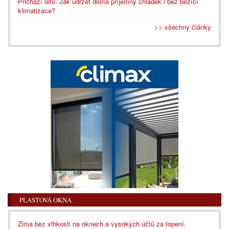
Přichází léto: Jak udržet doma příjemný chládek i bez běžící
klimatizace?
>> všechny články
PLASTOVÁ OKNA
Zima bez vlhkosti na oknech a vysokých účtů za topení.