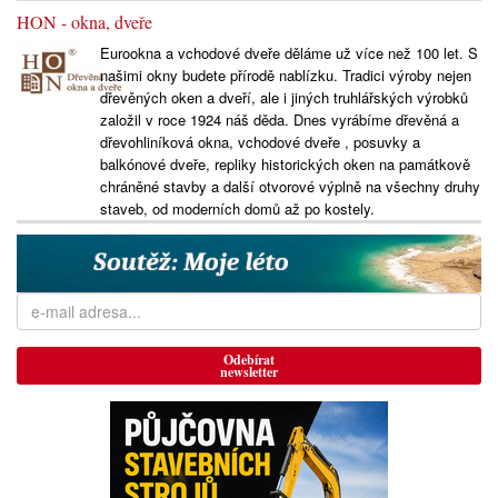
HON - okna, dveře
Eurookna a vchodové dveře děláme už více než 100 let. S
našimi okny budete přírodě nablízku. Tradici výroby nejen
dřevěných oken a dveří, ale i jiných truhlářských výrobků
založil v roce 1924 náš děda. Dnes vyrábíme dřevěná a
dřevohliníková okna, vchodové dveře , posuvky a
balkónové dveře, repliky historických oken na památkově
chráněné stavby a další otvorové výplně na všechny druhy
staveb, od moderních domů až po kostely.
Odebírat
newsletter