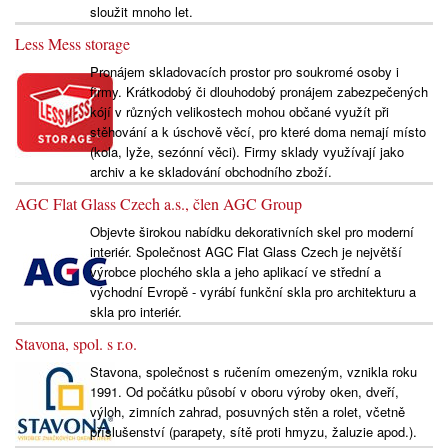
sloužit mnoho let.
Less Mess storage
Pronájem skladovacích prostor pro soukromé osoby i
firmy. Krátkodobý či dlouhodobý pronájem zabezpečených
kójí v různých velikostech mohou občané využít při
stěhování a k úschově věcí, pro které doma nemají místo
(kola, lyže, sezónní věci). Firmy sklady využívají jako
archiv a ke skladování obchodního zboží.
AGC Flat Glass Czech a.s., člen AGC Group
Objevte širokou nabídku dekorativních skel pro moderní
interiér. Společnost AGC Flat Glass Czech je největší
výrobce plochého skla a jeho aplikací ve střední a
východní Evropě - vyrábí funkční skla pro architekturu a
skla pro interiér.
Stavona, spol. s r.o.
Stavona, společnost s ručením omezeným, vznikla roku
1991. Od počátku působí v oboru výroby oken, dveří,
výloh, zimních zahrad, posuvných stěn a rolet, včetně
příslušenství (parapety, sítě proti hmyzu, žaluzie apod.).