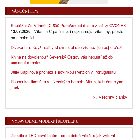
VÁNOČNÍ TIPY
Soutěž o 2× Vitamin C 500 PureWay od české značky OVONEX
13.07.2026
- Vitamin C patří mezi nejznámější vitaminy, přesto
ho mnoho lidí...
Divoká hra: Když reality show rozehraje víc než jen boj o přežití
Kniha na dovolenou? Severský Ostrov vás nepustí až do
poslední stránky
Julie Caplinová přichází s novinkou Penzion v Portugalsku
Roubenka Jindřiška v Jizerských horách. Místo, kde čas plyne
jinak
>> všechny články
VYBAVUJEME MODERNÍ KOUPELNU
Zrcadlo s LED osvětlením - co je dobré vědět a jak vybírat