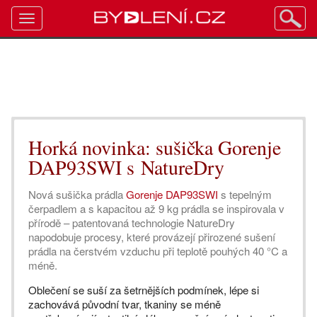
Toggle
navigation
Horká novinka: sušička Gorenje
DAP93SWI s NatureDry
Nová sušička prádla
Gorenje DAP93SWI
s tepelným
čerpadlem a s kapacitou až 9 kg prádla se inspirovala v
přírodě – patentovaná technologie NatureDry
napodobuje procesy, které provázejí přirozené sušení
prádla na čerstvém vzduchu při teplotě pouhých 40 °C a
méně.
Oblečení se suší za šetrnějších podmínek, lépe si
zachovává původní tvar, tkaniny se méně