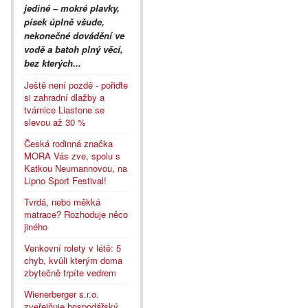
jediné – mokré plavky,
písek úplně všude,
nekonečné dovádění ve
vodě a batoh plný věcí,
bez kterých...
Ještě není pozdě - pořiďte
si zahradní dlažby a
tvárnice Liastone se
slevou až 30 %
Česká rodinná značka
MORA Vás zve, spolu s
Katkou Neumannovou, na
Lipno Sport Festival!
Tvrdá, nebo měkká
matrace? Rozhoduje něco
jiného
Venkovní rolety v létě: 5
chyb, kvůli kterým doma
zbytečně trpíte vedrem
Wienerberger s.r.o.
zveřejňuje hospodářský