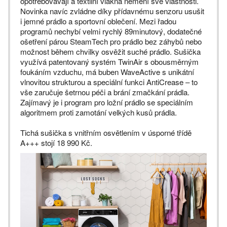
opotřebovávají a textilní vlákna nemění své vlastnosti.
Novinka navíc zvládne díky přídavnému senzoru usušit
i jemné prádlo a sportovní oblečení. Mezi řadou
programů nechybí velmi rychlý 89minutový, dodatečné
ošetření párou SteamTech pro prádlo bez záhybů nebo
možnost během chvilky osvěžit suché prádlo. Sušička
využívá patentovaný systém TwinAir s obousměrným
foukáním vzduchu, má buben WaveActive s unikátní
vlnovitou strukturou a speciální funkci AntiCrease – to
vše zaručuje šetrnou péči a brání zmačkání prádla.
Zajímavý je i program pro ložní prádlo se speciálním
algoritmem proti zamotání velkých kusů prádla.
Tichá sušička s vnitřním osvětlením v úsporné třídě
A+++ stojí 18 990 Kč.