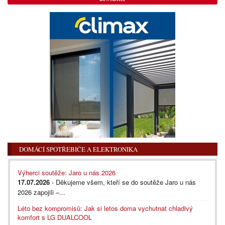
DOMÁCÍ SPOTŘEBIČE A ELEKTRONIKA
Výherci soutěže: Jaro u nás 2026
17.07.2026
- Děkujeme všem, kteří se do soutěže Jaro u nás
2026 zapojili –...
Léto bez kompromisů: Jak si letos doma vychutnat chladivý
komfort s LG DUALCOOL