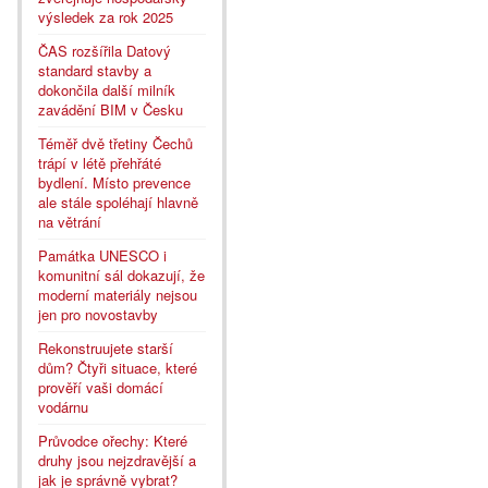
výsledek za rok 2025
ČAS rozšířila Datový
standard stavby a
dokončila další milník
zavádění BIM v Česku
Téměř dvě třetiny Čechů
trápí v létě přehřáté
bydlení. Místo prevence
ale stále spoléhají hlavně
na větrání
Památka UNESCO i
komunitní sál dokazují, že
moderní materiály nejsou
jen pro novostavby
Rekonstruujete starší
dům? Čtyři situace, které
prověří vaši domácí
vodárnu
Průvodce ořechy: Které
druhy jsou nejzdravější a
jak je správně vybrat?