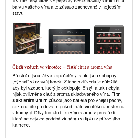
UV filtr
, aby škodlivé paprsky nenarušovaly strukturu a
barvu vašeho vína a to zůstalo zachované v nejlepším
stavu.
Čistší vzduch ve vinotéce = čistší chuť a aroma vína
Přestože jsou láhve zapečetěny, stále jsou schopny
„dýchat“ skrz svůj korek. Z tohoto důvodu je důležité,
aby byl vzduch, který je obklopuje, čistý, a tak nebyla
nijak ovlivněna chuť a aroma skladovaného vína.
Filtr
s aktivním uhlím
působí jako bariéra pro vnější pachy,
což oceníte především pokud máte vinotéku umístěnou
v kuchyni. Díky tomuto filtru víno stárne v prostředí,
které se nejvíce podobá vinnému sklípku z přírodního
kamene.