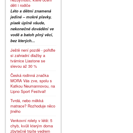
děti i rodiče
Léto s dětmi znamená
jediné – mokré plavky,
písek úplně všude,
nekonečné dovádění ve
vodě a batoh plný věcí,
bez kterých...
Ještě není pozdě - pořiďte
si zahradní dlažby a
tvárnice Liastone se
slevou až 30 %
Česká rodinná značka
MORA Vás zve, spolu s
Katkou Neumannovou, na
Lipno Sport Festival!
Tvrdá, nebo měkká
matrace? Rozhoduje něco
jiného
Venkovní rolety v létě: 5
chyb, kvůli kterým doma
zbytečně trpíte vedrem