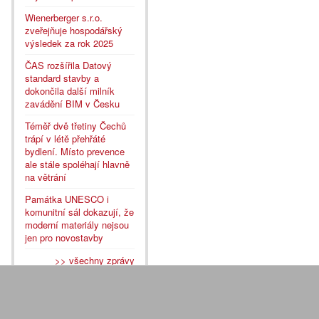
Wienerberger s.r.o.
zveřejňuje hospodářský
výsledek za rok 2025
ČAS rozšířila Datový
standard stavby a
dokončila další milník
zavádění BIM v Česku
Téměř dvě třetiny Čechů
trápí v létě přehřáté
bydlení. Místo prevence
ale stále spoléhají hlavně
na větrání
Památka UNESCO i
komunitní sál dokazují, že
moderní materiály nejsou
jen pro novostavby
>> všechny zprávy