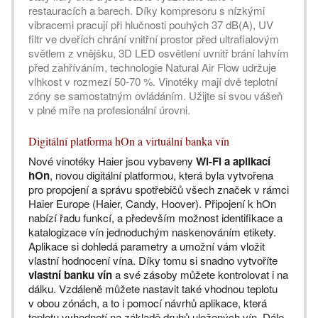
restauracích a barech. Díky kompresoru s nízkými
vibracemi pracují při hlučnosti pouhých 37 dB(A), UV
filtr ve dveřích chrání vnitřní prostor před ultrafialovým
světlem z vnějšku, 3D LED osvětlení uvnitř brání lahvím
před zahříváním, technologie Natural Air Flow udržuje
vlhkost v rozmezí 50-70 %. Vinotéky mají dvě teplotní
zóny se samostatným ovládáním. Užijte si svou vášeň
v plné míře na profesionální úrovni.
Digitální platforma hOn a virtuální banka vín
Nové vinotéky Haier jsou vybaveny
Wi-Fi a aplikací
hOn
, novou digitální platformou, která byla vytvořena
pro propojení a správu spotřebičů všech značek v rámci
Haier Europe (Haier, Candy, Hoover). Připojení k hOn
nabízí řadu funkcí, a především možnost identifikace a
katalogizace vín jednoduchým naskenováním etikety.
Aplikace si dohledá parametry a umožní vám vložit
vlastní hodnocení vína. Díky tomu si snadno vytvoříte
vlastní banku vín
a své zásoby můžete kontrolovat i na
dálku. Vzdáleně můžete nastavit také vhodnou teplotu
v obou zónách, a to i pomocí návrhů aplikace, která
teplotu vyhodnotí na základě druhů uložených vín. Dále