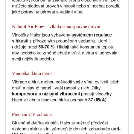
můžete sledovat úroveň vlhkosti nebo si nechat poradit,
jaké potraviny párovat s vašimi víny.
Natural Air Flow – vlkhkost na správné úrovni
Vinotéky Haier jsou vybaveny
systémem regulace
vlhkost
i s přirozeným prouděním vzduchu, který ji
udržuje mezi
50-70 %
. Hlídají také konstantní teplotu,
aby nedošlo ke změně chuti a vůni, a vína si uchovala
svoji nejčistší podobu.
Vinotéka, která neruší
Vibrace a hluk mohou poškodit vaše vína, ovlivnit jejich
chuť, a hlavně narušit vaši radost z nich. Díky
kompresoru s nízkými vibracemi
pracují vinotéky
Haier v tichu s hladinou hluku pouhých
37 dB(A)
.
Precizní UV ochrana
Skleněná dvířka vinoték Haier umožnují předvést
vzácnou sbírku vín, zároveň je do nich zabudován
anti-