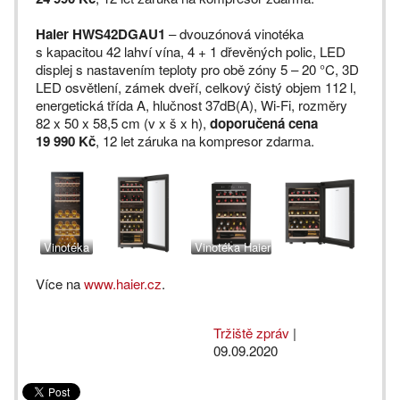
Haier HWS42DGAU1
– dvouzónová vinotéka
s kapacitou 42 lahví vína, 4 + 1 dřevěných polic, LED
displej s nastavením teploty pro obě zóny 5 – 20 °C, 3D
LED osvětlení, zámek dveří, celkový čistý objem 112 l,
energetická třída A, hlučnost 37dB(A), Wi-Fi, rozměry
82 x 50 x 58,5 cm (v x š x h),
doporučená cena
19 990 Kč
, 12 let záruka na kompresor zdarma.
Vinotéka
Vinotéka Haier
Haier
HWS42DGAU1
Více na
HWS77DGAU1
www.haier.cz
.
Tržiště zpráv
|
09.09.2020