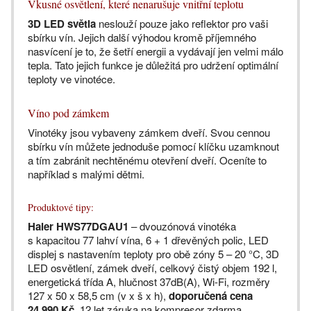
Vkusné osvětlení, které nenarušuje vnitřní teplotu
3D LED světla
neslouží pouze jako reflektor pro vaši
sbírku vín. Jejich další výhodou kromě příjemného
nasvícení je to, že šetří energii a vydávají jen velmi málo
tepla. Tato jejich funkce je důležitá pro udržení optimální
teploty ve vinotéce.
Víno pod zámkem
Vinotéky jsou vybaveny zámkem dveří. Svou cennou
sbírku vín můžete jednoduše pomocí klíčku uzamknout
a tím zabránit nechtěnému otevření dveří. Oceníte to
například s malými dětmi.
Produktové tipy:
Haier HWS77DGAU1
– dvouzónová vinotéka
s kapacitou 77 lahví vína, 6 + 1 dřevěných polic, LED
displej s nastavením teploty pro obě zóny 5 – 20 °C, 3D
LED osvětlení, zámek dveří, celkový čistý objem 192 l,
energetická třída A, hlučnost 37dB(A), Wi-Fi, rozměry
127 x 50 x 58,5 cm (v x š x h),
doporučená cena
24 990 Kč
, 12 let záruka na kompresor zdarma.