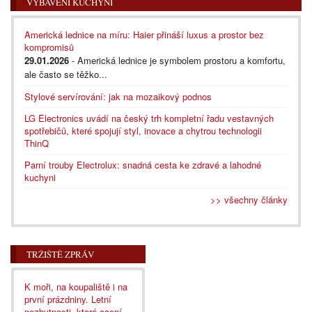
VYBAVENÍ KUCHYNÍ
Americká lednice na míru: Haier přináší luxus a prostor bez
kompromisů
29.01.2026
- Americká lednice je symbolem prostoru a komfortu,
ale často se těžko...
Stylové servírování: jak na mozaikový podnos
LG Electronics uvádí na český trh kompletní řadu vestavných
spotřebičů, které spojují styl, inovace a chytrou technologii
ThinQ
Parní trouby Electrolux: snadná cesta ke zdravé a lahodné
kuchyni
>> všechny články
TRŽIŠTĚ ZPRÁV
K moři, na koupaliště i na
první prázdniny. Letní
nezbytnosti, které ocení