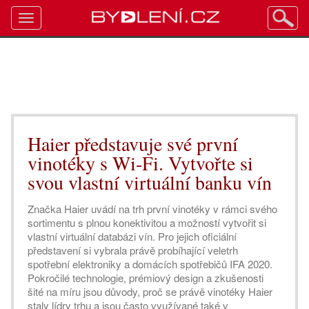
Toggle
navigation
Haier představuje své první
vinotéky s Wi-Fi. Vytvořte si
svou vlastní virtuální banku vín
Značka Haier uvádí na trh první vinotéky v rámci svého
sortimentu s plnou konektivitou a možností vytvořit si
vlastní virtuální databázi vín. Pro jejich oficiální
představení si vybrala právě probíhající veletrh
spotřební elektroniky a domácích spotřebičů IFA 2020.
Pokročilé technologie, prémiový design a zkušenosti
šité na míru jsou důvody, proč se právě vinotéky Haier
staly lídry trhu a jsou často využívané také v