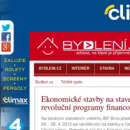
BYDLENI.CZ
INTERIÉR
STAVBA
NO
Bydlení.cz
Tržiště zpráv
Ekonomické stavby na stav
revoluční programy financo
Na letošním stavebním veletrhu IBF Brno před
24. - 28. 4. 2012 se návštěvníci na stánku s 
Chytrý nájem, Pohodová stavba a Servisní pro