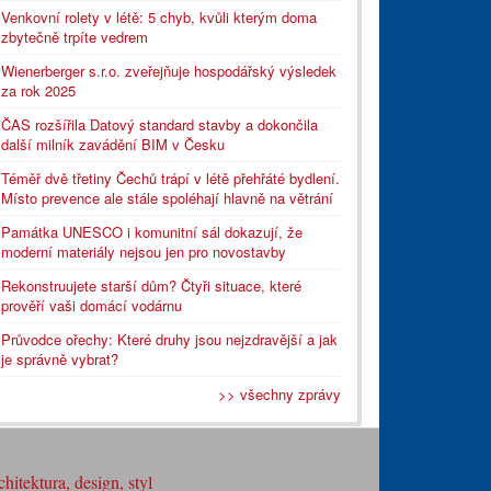
Venkovní rolety v létě: 5 chyb, kvůli kterým doma
zbytečně trpíte vedrem
Wienerberger s.r.o. zveřejňuje hospodářský výsledek
za rok 2025
ČAS rozšířila Datový standard stavby a dokončila
další milník zavádění BIM v Česku
Téměř dvě třetiny Čechů trápí v létě přehřáté bydlení.
Místo prevence ale stále spoléhají hlavně na větrání
Památka UNESCO i komunitní sál dokazují, že
moderní materiály nejsou jen pro novostavby
Rekonstruujete starší dům? Čtyři situace, které
prověří vaši domácí vodárnu
Průvodce ořechy: Které druhy jsou nejzdravější a jak
je správně vybrat?
>> všechny zprávy
hitektura, design, styl