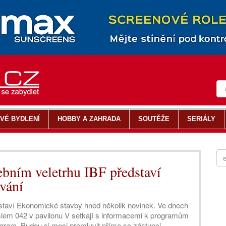
VÉ BYDLENÍ
HOBBY A ZAHRADA
SOUTĚŽE
SERIÁLY
ebním veletrhu IBF představí
vání
staví Ekonomické stavby hned několik novinek. Ve dnech
číslem 042 v pavilonu V setkají s informacemi k programům
gram. Budou si moci promluvit přímo se zástupci