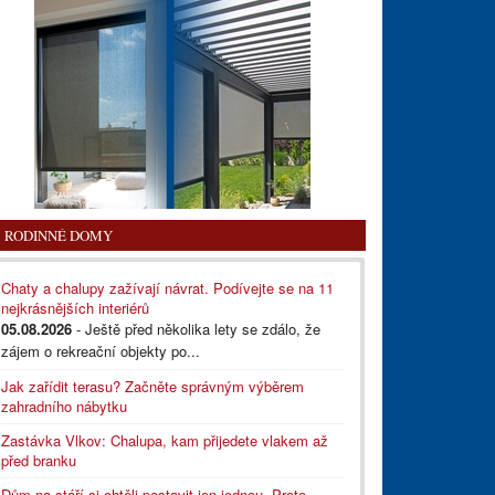
RODINNÉ DOMY
Chaty a chalupy zažívají návrat. Podívejte se na 11
nejkrásnějších interiérů
05.08.2026
- Ještě před několika lety se zdálo, že
zájem o rekreační objekty po...
Jak zařídit terasu? Začněte správným výběrem
zahradního nábytku
Zastávka Vlkov: Chalupa, kam přijedete vlakem až
před branku
Dům na stáří si chtěli postavit jen jednou. Proto