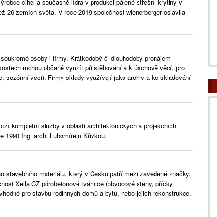
ýrobce cihel a současně lídra v produkci pálené střešní krytiny v
ež 26 zemích světa. V roce 2019 společnost wienerberger oslavila
 soukromé osoby i firmy. Krátkodobý či dlouhodobý pronájem
kostech mohou občané využít při stěhování a k úschově věcí, pro
e, sezónní věci). Firmy sklady využívají jako archiv a ke skladování
bízí kompletní služby v oblasti architektonických a projekčních
ce 1990 Ing. arch. Lubomírem Křivkou.
ho stavebního materiálu, který v Česku patří mezi zavedené značky.
ost Xella CZ pórobetonové tvárnice (obvodové stěny, příčky,
u vhodné pro stavbu rodinných domů a bytů, nebo jejich rekonstrukce.