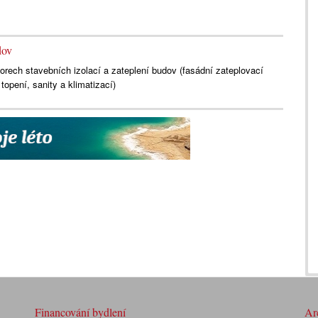
dov
borech stavebních izolací a zateplení budov (fasádní zateplovací
opení, sanity a klimatizací)
Financování bydlení
Arc