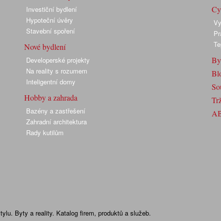
Cyk
Investiční bydlení
Hypoteční úvěry
Vy
Stavební spoření
Pr
Te
Nové bydlení
By
Developerské projekty
Na reality s rozumem
Bl
Inteligentní domy
So
Hobby a zahrada
Trž
Bazény a zastřešení
A
Zahradní architektura
Rady kutilům
lu. Byty a reality. Katalog firem, produktů a služeb.