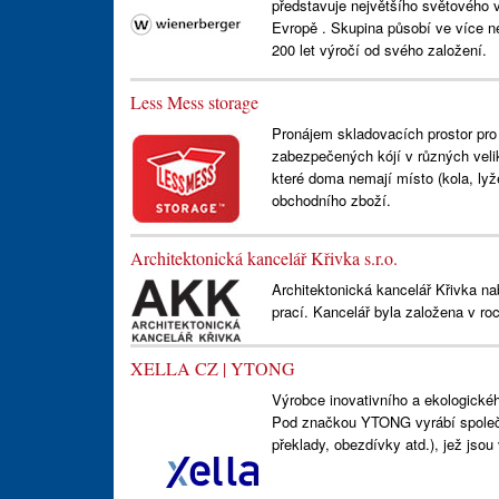
představuje největšího světového v
Evropě . Skupina působí ve více n
200 let výročí od svého založení.
Less Mess storage
Pronájem skladovacích prostor pro
zabezpečených kójí v různých veli
které doma nemají místo (kola, lyž
obchodního zboží.
Architektonická kancelář Křivka s.r.o.
Architektonická kancelář Křivka na
prací. Kancelář byla založena v ro
XELLA CZ | YTONG
Výrobce inovativního a ekologické
Pod značkou YTONG vyrábí společn
překlady, obezdívky atd.), jež jso