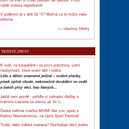
výběr izolace nepodcenili
V podkroví je v létě 32 °C? Možná za to může vaše
střecha
>> všechny články
TRŽIŠTĚ ZPRÁV
K moři, na koupaliště i na první prázdniny. Letní
nezbytnosti, které ocení děti i rodiče
Léto s dětmi znamená jediné – mokré plavky,
písek úplně všude, nekonečné dovádění ve vodě
a batoh plný věcí, bez kterých...
Ještě není pozdě - pořiďte si zahradní dlažby a
tvárnice Liastone se slevou až 30 %
Česká rodinná značka MORA Vás zve, spolu s
Katkou Neumannovou, na Lipno Sport Festival!
Tvrdá, nebo měkká matrace? Rozhoduje něco jiného