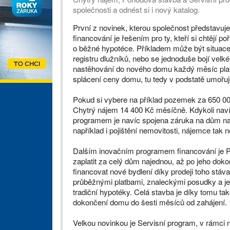
společnosti a odnést si i nový katalog.
První z novinek, kterou společnost představuj
financování je řešením pro ty, kteří si chtějí po
o běžné hypotéce. Příkladem může být situace,
registru dlužníků, nebo se jednoduše bojí velk
nastěhování do nového domu každý měsíc plat
splácení ceny domu, tu tedy v podstatě umořu
Pokud si vybere na příklad pozemek za 650 000
Chytrý nájem 14 400 Kč měsíčně. Kdykoli nav
programem je navíc spojena záruka na dům na d
například i pojištění nemovitosti, nájemce tak
Dalším inovačním programem financování je 
zaplatit za celý dům najednou, až po jeho dokon
financovat nové bydlení díky prodeji toho stáva
průběžnými platbami, znaleckými posudky a jed
tradiční hypotéky. Celá stavba je díky tomu ta
dokončení domu do šesti měsíců od zahájení.
Velkou novinkou je Servisní program, v rámci