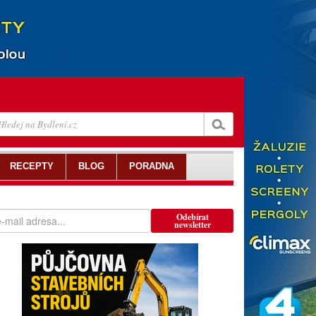
RECEPTY
BLOG
PORADNA
Odebírat
newsletter