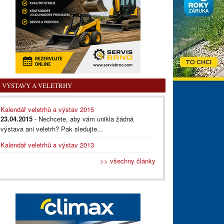
VÝSTAVY A VELETRHY
Kalendář veletrhů a výstav 2015
23.04.2015
- Nechcete, aby vám unikla žádná
výstava ani veletrh? Pak sledujte...
Kalendář veletrhů a výstav 2013
>> všechny články