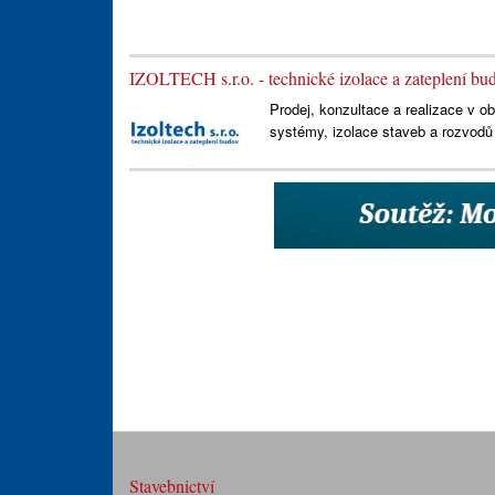
IZOLTECH s.r.o. - technické izolace a zateplení bu
Prodej, konzultace a realizace v o
systémy, izolace staveb a rozvodů t
Stavebnictví