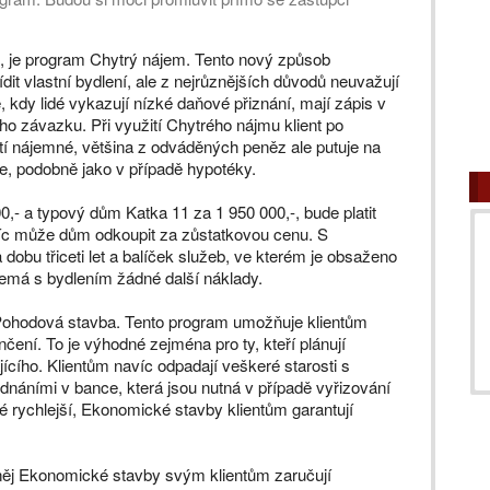
e, je program Chytrý nájem. Tento nový způsob
řídit vlastní bydlení, ale z nejrůznějších důvodů neuvažují
 kdy lidé vykazují nízké daňové přiznání, mají zápis v
ého závazku. Při využití Chytrého nájmu klient po
í nájemné, většina z odváděných peněz ale putuje na
je, podobně jako v případě hypotéky.
,- a typový dům Katka 11 za 1 950 000,-, bude platit
íc může dům odkoupit za zůstatkovou cenu. S
obu třiceti let a balíček služeb, ve kterém je obsaženo
 nemá s bydlením žádné další náklady.
Pohodová stavba. Tento program umožňuje klientům
čení. To je výhodné zejména pro ty, kteří plánují
jícího. Klientům navíc odpadají veškeré starosti s
náními v bance, která jsou nutná v případě vyřizování
ké rychlejší, Ekonomické stavby klientům garantují
 něj Ekonomické stavby svým klientům zaručují