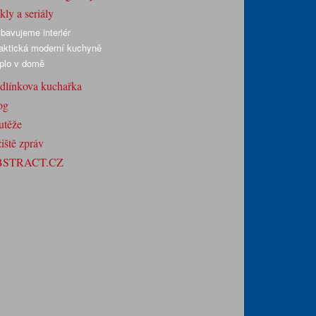
ly a seriály
bavujeme interiér
aktická moderní kuchyně
plo v domě
dlínkova kuchařka
og
utěže
iště zpráv
BSTRACT.CZ