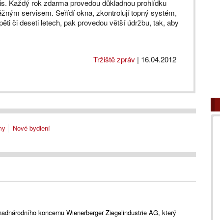
vis. Každý rok zdarma provedou důkladnou prohlídku
ěžným servisem. Seřídí okna, zkontrolují topný systém,
ěti či deseti letech, pak provedou větší údržbu, tak, aby
Tržiště zpráv
|
16.04.2012
my
Nové bydlení
nadnárodního koncernu Wienerberger Ziegelindustrie AG, který