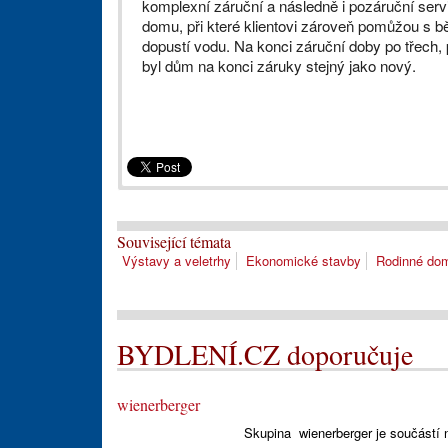
komplexní záruční a následně i pozáruční ser
domu, při které klientovi zároveň pomůžou s b
dopustí vodu. Na konci záruční doby po třech, p
byl dům na konci záruky stejný jako nový.
Související témata
Výstavy a veletrhy
Ekonomické stavby
Rodinné do
BYDLENÍ.CZ doporučuje
wienerberger
Skupina wienerberger je součástí 