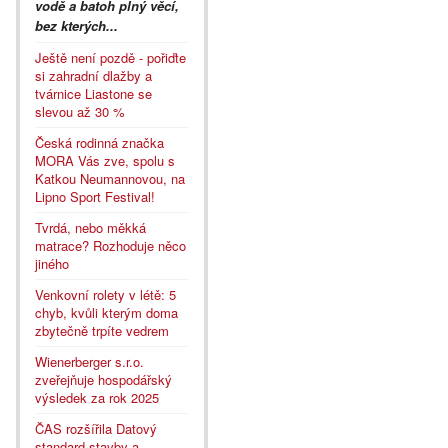
vodě a batoh plný věcí,
bez kterých...
Ještě není pozdě - pořiďte
si zahradní dlažby a
tvárnice Liastone se
slevou až 30 %
Česká rodinná značka
MORA Vás zve, spolu s
Katkou Neumannovou, na
Lipno Sport Festival!
Tvrdá, nebo měkká
matrace? Rozhoduje něco
jiného
Venkovní rolety v létě: 5
chyb, kvůli kterým doma
zbytečně trpíte vedrem
Wienerberger s.r.o.
zveřejňuje hospodářský
výsledek za rok 2025
ČAS rozšířila Datový
standard stavby a