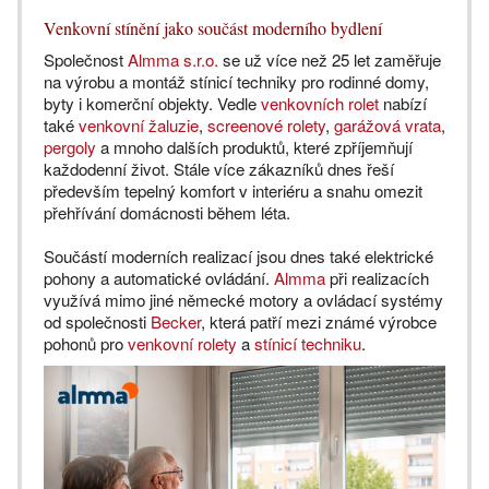
Venkovní stínění jako součást moderního bydlení
Společnost
Almma s.r.o.
se už více než 25 let zaměřuje
na výrobu a montáž stínicí techniky pro rodinné domy,
byty i komerční objekty. Vedle
venkovních rolet
nabízí
také
venkovní žaluzie
,
screenové rolety
,
garážová vrata
,
pergoly
a mnoho dalších produktů, které zpříjemňují
každodenní život. Stále více zákazníků dnes řeší
především tepelný komfort v interiéru a snahu omezit
přehřívání domácnosti během léta.
Součástí moderních realizací jsou dnes také elektrické
pohony a automatické ovládání.
Almma
při realizacích
využívá mimo jiné německé motory a ovládací systémy
od společnosti
Becker
, která patří mezi známé výrobce
pohonů pro
venkovní rolety
a
stínicí techniku
.