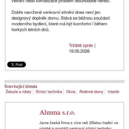
větrání nebo klimatizace problém dlouhodobě neřeší.
Dobře navržené venkovní stínění dnes není jen
designový doplněk domu. Stává se běžnou součástí
moderního bydlení, které má být komfortní i během
horkých letních dnů.
Tržiště zpráv
|
19.05.2026
Související témata
Žaluzie a rolety
Stínicí technika
Okna
Rodinné domy
Interiér
Almma s.r.o.
Jsme česká firma s více než 25letou tradicí ve
výrobě a montáži venkovní stínicí techniky.