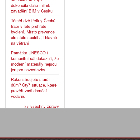
dokončila další milník
zavádění BIM v Česku
Téměř dvě třetiny Čechů
trápí v létě přehřáté
bydlení. Místo prevence
ale stále spoléhají hlavně
na větrání
Památka UNESCO i
komunitní sál dokazují, že
moderní materiály nejsou
jen pro novostavby
Rekonstruujete starší
dům? Čtyři situace, které
prověří vaši domácí
vodárnu
>> všechny zprávy