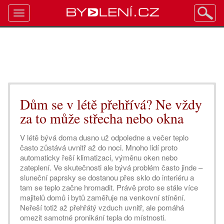
Toggle
navigation
Dům se v létě přehřívá? Ne vždy
za to může střecha nebo okna
V létě bývá doma dusno už odpoledne a večer teplo
často zůstává uvnitř až do noci. Mnoho lidí proto
automaticky řeší klimatizaci, výměnu oken nebo
zateplení. Ve skutečnosti ale bývá problém často jinde –
sluneční paprsky se dostanou přes sklo do interiéru a
tam se teplo začne hromadit. Právě proto se stále více
majitelů domů i bytů zaměřuje na venkovní stínění.
Neřeší totiž až přehřátý vzduch uvnitř, ale pomáhá
omezit samotné pronikání tepla do místnosti.