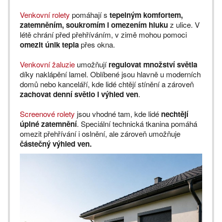
Venkovní rolety
pomáhají s
tepelným komfortem,
zatemněním, soukromím i omezením hluku
z ulice. V
létě chrání před přehříváním, v zimě mohou pomoci
omezit únik tepla
přes okna.
Venkovní žaluzie
umožňují
regulovat množství světla
díky naklápění lamel. Oblíbené jsou hlavně u moderních
domů nebo kanceláří, kde lidé chtějí stínění a zároveň
zachovat denní světlo i výhled ven
.
Screenové rolety
jsou vhodné tam, kde lidé
nechtějí
úplné zatemnění
. Speciální technická tkanina pomáhá
omezit přehřívání i oslnění, ale zároveň umožňuje
částečný výhled ven.