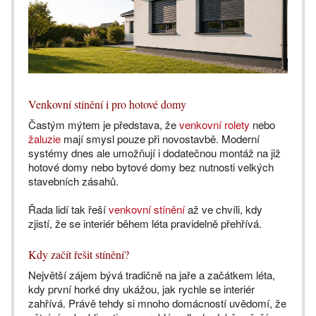
Venkovní stínění i pro hotové domy
Častým mýtem je představa, že
venkovní rolety
nebo
žaluzie
mají smysl pouze při novostavbě. Moderní
systémy dnes ale umožňují i dodatečnou montáž na již
hotové domy nebo bytové domy bez nutnosti velkých
stavebních zásahů.
Řada lidí tak řeší
venkovní stínění
až ve chvíli, kdy
zjistí, že se interiér během léta pravidelně přehřívá.
Kdy začít řešit stínění?
Největší zájem bývá tradičně na jaře a začátkem léta,
kdy první horké dny ukážou, jak rychle se interiér
zahřívá. Právě tehdy si mnoho domácností uvědomí, že