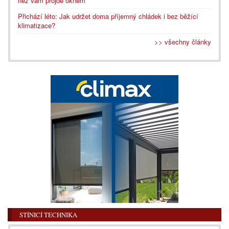
než vám projde oknem
Přichází léto: Jak udržet doma příjemný chládek i bez běžící
klimatizace?
>> všechny články
STÍNICÍ TECHNIKA