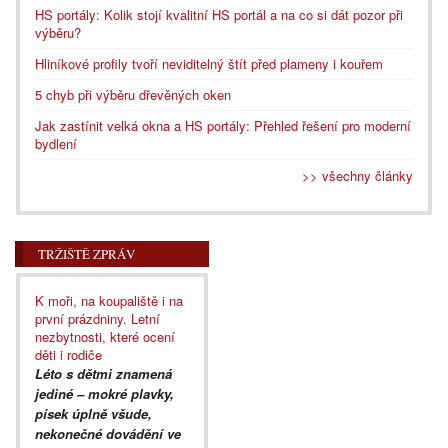
HS portály: Kolik stojí kvalitní HS portál a na co si dát pozor při
výběru?
Hliníkové profily tvoří neviditelný štít před plameny i kouřem
5 chyb při výběru dřevěných oken
Jak zastínit velká okna a HS portály: Přehled řešení pro moderní
bydlení
>> všechny články
TRŽIŠTĚ ZPRÁV
K moři, na koupaliště i na
první prázdniny. Letní
nezbytnosti, které ocení
děti i rodiče
Léto s dětmi znamená
jediné – mokré plavky,
písek úplně všude,
nekonečné dovádění ve