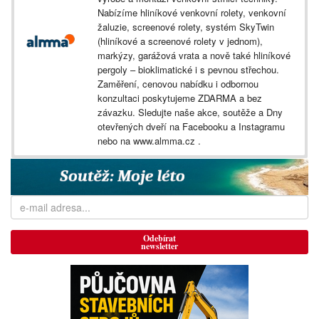
Nabízíme hliníkové venkovní rolety, venkovní
žaluzie, screenové rolety, systém SkyTwin
(hliníkové a screenové rolety v jednom),
markýzy, garážová vrata a nově také hliníkové
pergoly – bioklimatické i s pevnou střechou.
Zaměření, cenovou nabídku i odbornou
konzultaci poskytujeme ZDARMA a bez
závazku. Sledujte naše akce, soutěže a Dny
otevřených dveří na Facebooku a Instagramu
nebo na www.almma.cz .
Odebírat
newsletter