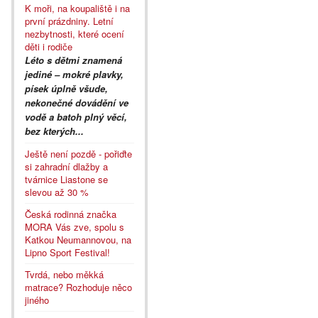
K moři, na koupaliště i na
první prázdniny. Letní
nezbytnosti, které ocení
děti i rodiče
Léto s dětmi znamená
jediné – mokré plavky,
písek úplně všude,
nekonečné dovádění ve
vodě a batoh plný věcí,
bez kterých...
Ještě není pozdě - pořiďte
si zahradní dlažby a
tvárnice Liastone se
slevou až 30 %
Česká rodinná značka
MORA Vás zve, spolu s
Katkou Neumannovou, na
Lipno Sport Festival!
Tvrdá, nebo měkká
matrace? Rozhoduje něco
jiného