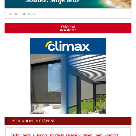
Odebírat
newsletter
PODLAHOVÉ VYTÁPĚNÍ
Ticho, teplo a úspora: moderní sálavé vytápění mění komfort