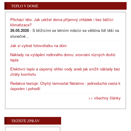
TEPLO V DOMĚ
Přichází léto: Jak udržet doma příjemný chládek i bez běžící
klimatizace?
26.05.2026
- S blížícími se letními měsíci se většina lidí těší na
slunečné...
Jak si vybrat fotovoltaiku na dům
Náklady na vytápění rodinného domu: srovnání různých druhů
tepla
Efektivní teplo a úsporný ohřev vody aneb jak snížit náklady bez
ztráty komfortu
Redakce testuje: Chytrý termostat Netatmo - jednoduchá cesta k
úsporám i pohodlí
>> všechny články
TRŽIŠTĚ ZPRÁV