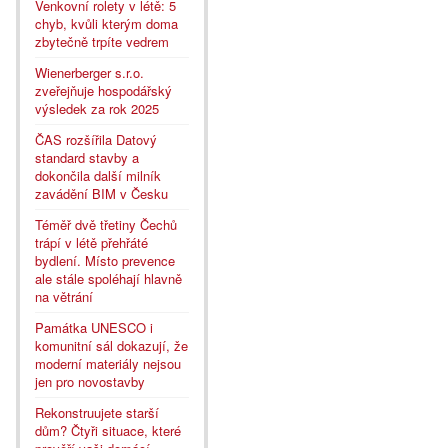
Venkovní rolety v létě: 5
chyb, kvůli kterým doma
zbytečně trpíte vedrem
Wienerberger s.r.o.
zveřejňuje hospodářský
výsledek za rok 2025
ČAS rozšířila Datový
standard stavby a
dokončila další milník
zavádění BIM v Česku
Téměř dvě třetiny Čechů
trápí v létě přehřáté
bydlení. Místo prevence
ale stále spoléhají hlavně
na větrání
Památka UNESCO i
komunitní sál dokazují, že
moderní materiály nejsou
jen pro novostavby
Rekonstruujete starší
dům? Čtyři situace, které