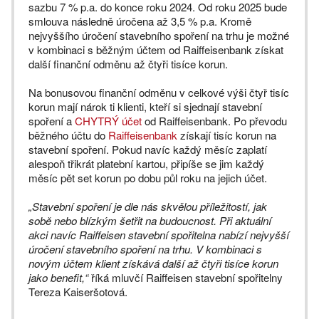
sazbu 7 % p.a. do konce roku 2024. Od roku 2025 bude
smlouva následně úročena až 3,5 % p.a. Kromě
nejvyššího úročení stavebního spoření na trhu je možné
v kombinaci s běžným účtem od Raiffeisenbank získat
další finanční odměnu až čtyři tisíce korun.
Na bonusovou finanční odměnu v celkové výši čtyř tisíc
korun mají nárok ti klienti, kteří si sjednají stavební
spoření a
CHYTRÝ účet
od Raiffeisenbank. Po převodu
běžného účtu do
Raiffeisenbank
získají tisíc korun na
stavební spoření. Pokud navíc každý měsíc zaplatí
alespoň třikrát platební kartou, připíše se jim každý
měsíc pět set korun po dobu půl roku na jejich účet.
„Stavební spoření je dle nás skvělou příležitostí, jak
sobě nebo blízkým šetřit na budoucnost. Při aktuální
akci navíc Raiffeisen stavební spořitelna nabízí nejvyšší
úročení stavebního spoření na trhu. V kombinaci s
novým účtem klient získává další až čtyři tisíce korun
jako benefit,“
říká mluvčí Raiffeisen stavební spořitelny
Tereza Kaiseršotová.