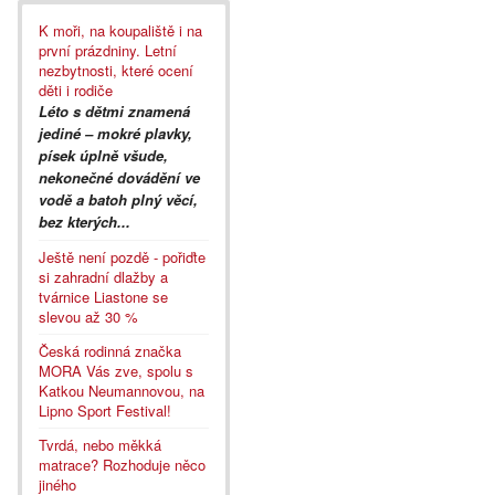
K moři, na koupaliště i na
první prázdniny. Letní
nezbytnosti, které ocení
děti i rodiče
Léto s dětmi znamená
jediné – mokré plavky,
písek úplně všude,
nekonečné dovádění ve
vodě a batoh plný věcí,
bez kterých...
Ještě není pozdě - pořiďte
si zahradní dlažby a
tvárnice Liastone se
slevou až 30 %
Česká rodinná značka
MORA Vás zve, spolu s
Katkou Neumannovou, na
Lipno Sport Festival!
Tvrdá, nebo měkká
matrace? Rozhoduje něco
jiného