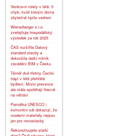
Venkovní rolety v létě: 5
chyb, kvůli kterým doma
zbytečně trpíte vedrem
Wienerberger s.r.o.
zveřejňuje hospodářský
výsledek za rok 2025
ČAS rozšířila Datový
standard stavby a
dokončila další milník
zavádění BIM v Česku
Téměř dvě třetiny Čechů
trápí v létě přehřáté
bydlení. Místo prevence
ale stále spoléhají hlavně
na větrání
Památka UNESCO i
komunitní sál dokazují, že
moderní materiály nejsou
jen pro novostavby
Rekonstruujete starší
dům? Čtyři situace, které