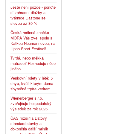
Ještě není pozdě - pořiďte
si zahradní dlažby a
tvárnice Liastone se
slevou až 30 %
Česká rodinná značka
MORA Vás zve, spolu s
Katkou Neumannovou, na
Lipno Sport Festival!
Tvrdá, nebo měkká
matrace? Rozhoduje něco
jiného
Venkovní rolety v létě: 5
chyb, kvůli kterým doma
zbytečně trpíte vedrem
Wienerberger s.r.o.
zveřejňuje hospodářský
výsledek za rok 2025
ČAS rozšířila Datový
standard stavby a
dokončila další milník