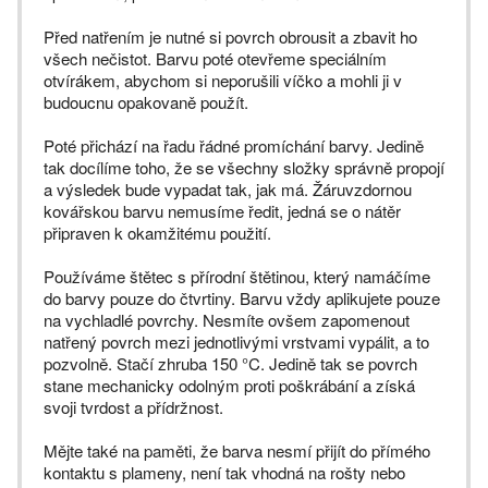
Před natřením je nutné si povrch obrousit a zbavit ho
všech nečistot. Barvu poté otevřeme speciálním
otvírákem, abychom si neporušili víčko a mohli ji v
budoucnu opakovaně použít.
Poté přichází na řadu řádné promíchání barvy. Jedině
tak docílíme toho, že se všechny složky správně propojí
a výsledek bude vypadat tak, jak má. Žáruvzdornou
kovářskou barvu nemusíme ředit, jedná se o nátěr
připraven k okamžitému použití.
Používáme štětec s přírodní štětinou, který namáčíme
do barvy pouze do čtvrtiny. Barvu vždy aplikujete pouze
na vychladlé povrchy. Nesmíte ovšem zapomenout
natřený povrch mezi jednotlivými vrstvami vypálit, a to
pozvolně. Stačí zhruba 150 °C. Jedině tak se povrch
stane mechanicky odolným proti poškrábání a získá
svoji tvrdost a přídržnost.
Mějte také na paměti, že barva nesmí přijít do přímého
kontaktu s plameny, není tak vhodná na rošty nebo