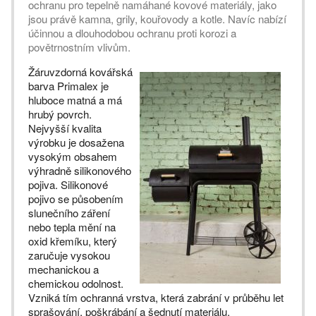
ochranu pro tepelně namáhané kovové materiály, jako
jsou právě kamna, grily, kouřovody a kotle. Navíc nabízí
účinnou a dlouhodobou ochranu proti korozi a
povětrnostním vlivům.
Žáruvzdorná kovářská
barva Primalex je
hluboce matná a má
hrubý povrch.
Nejvyšší kvalita
výrobku je dosažena
vysokým obsahem
výhradně silikonového
pojiva. Silikonové
pojivo se působením
slunečního záření
nebo tepla mění na
oxid křemíku, který
zaručuje vysokou
mechanickou a
chemickou odolnost.
Vzniká tím ochranná vrstva, která zabrání v průběhu let
sprašování, poškrábání a šednutí materiálu.