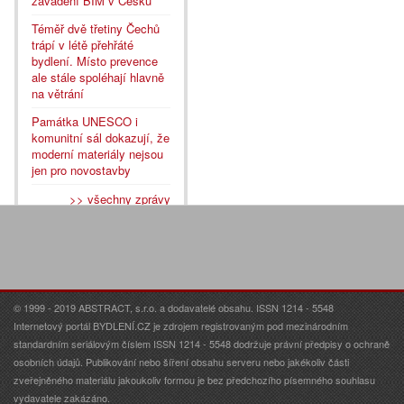
zavádění BIM v Česku
Téměř dvě třetiny Čechů
trápí v létě přehřáté
bydlení. Místo prevence
ale stále spoléhají hlavně
na větrání
Památka UNESCO i
komunitní sál dokazují, že
moderní materiály nejsou
jen pro novostavby
>> všechny zprávy
© 1999 - 2019 ABSTRACT, s.r.o. a dodavatelé obsahu. ISSN 1214 - 5548
Internetový portál BYDLENÍ.CZ je zdrojem registrovaným pod mezinárodním
standardním seriálovým číslem ISSN 1214 - 5548 dodržuje právní předpisy o ochraně
osobních údajů. Publikování nebo šíření obsahu serveru nebo jakékoliv části
zveřejněného materiálu jakoukoliv formou je bez předchozího písemného souhlasu
vydavatele zakázáno.