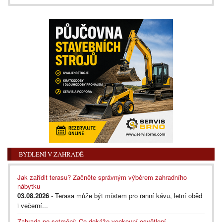
BYDLENÍ V ZAHRADĚ
Jak zařídit terasu? Začněte správným výběrem zahradního
nábytku
03.08.2026
- Terasa může být místem pro ranní kávu, letní oběd
i večerní...
Zahrada po setmění: Co dokáže venkovní osvětlení