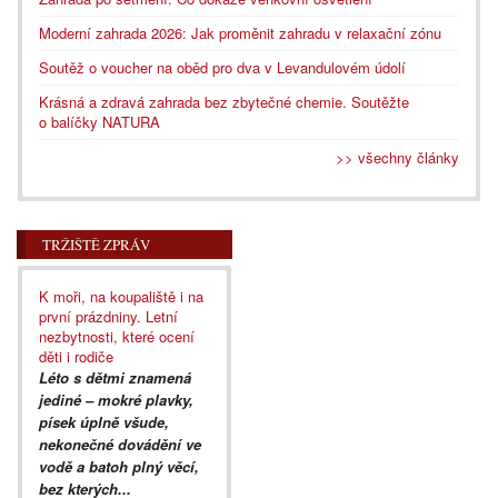
Moderní zahrada 2026: Jak proměnit zahradu v relaxační zónu
Soutěž o voucher na oběd pro dva v Levandulovém údolí
Krásná a zdravá zahrada bez zbytečné chemie. Soutěžte
o balíčky NATURA
>> všechny články
TRŽIŠTĚ ZPRÁV
K moři, na koupaliště i na
první prázdniny. Letní
nezbytnosti, které ocení
děti i rodiče
Léto s dětmi znamená
jediné – mokré plavky,
písek úplně všude,
nekonečné dovádění ve
vodě a batoh plný věcí,
bez kterých...