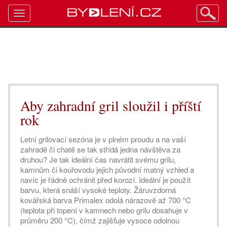
Toggle
navigation
Aby zahradní gril sloužil i příští
rok
Letní grilovací sezóna je v plném proudu a na vaší
zahradě či chatě se tak střídá jedna návštěva za
druhou? Je tak ideální čas navrátit svému grilu,
kamnům či kouřovodu jejich původní matný vzhled a
navíc je řádně ochránit před korozí. Ideální je použít
barvu, která snáší vysoké teploty. Žáruvzdorná
kovářská barva Primalex odolá nárazově až 700 °C
(teplota při topení v kamnech nebo grilu dosahuje v
průměru 200 °C), čímž zajišťuje vysoce odolnou