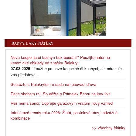
BARVY, LAKY, NÁTĚRY
Nová koupelna či kuchyň bez bourání? Použijte nátěr na
keramické obklady od značky Balakryl
07.08.2026
- Toužíte po nové koupelně či kuchyni, ale odrazuje
vás představa...
Soutěžte s Balakrylem o sadu na renovaci dřeva
Dejte sbohem rzi! Soutěžte o Primalex Barvu na kov 2v1
Rez nemá šanci: Dopřejte garážovým vratům nový vzhled
Interiérové trendy roku 2026: Žlutá, pastelové tóny i odvážné
kombinace
>> všechny články