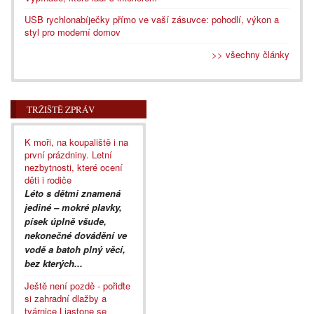
USB rychlonabíječky přímo ve vaší zásuvce: pohodlí, výkon a
styl pro moderní domov
>> všechny články
TRŽIŠTĚ ZPRÁV
K moři, na koupaliště i na
první prázdniny. Letní
nezbytnosti, které ocení
děti i rodiče
Léto s dětmi znamená
jediné – mokré plavky,
písek úplně všude,
nekonečné dovádění ve
vodě a batoh plný věcí,
bez kterých...
Ještě není pozdě - pořiďte
si zahradní dlažby a
tvárnice Liastone se