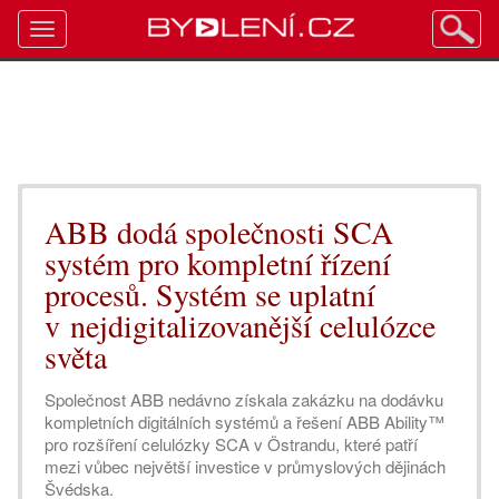
Toggle
navigation
ABB dodá společnosti SCA
systém pro kompletní řízení
procesů. Systém se uplatní
v nejdigitalizovanější celulózce
světa
Společnost ABB nedávno získala zakázku na dodávku
kompletních digitálních systémů a řešení ABB Ability™
pro rozšíření celulózky SCA v Östrandu, které patří
mezi vůbec největší investice v průmyslových dějinách
Švédska.