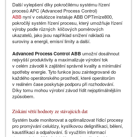
Další vylepšení díky pokročilému systému řízení
procesů APC (Advanced Process Control)
ABB
nyní v celulózce instaluje ABB OPTimize800,
pokročilý systém řízení procesu, který umožňuje řízení
výroby podle různých klíčových poměrových
ukazatelů, jako jsou například snížení nákladů na
suroviny a energii, emisní limity a další.
Advanced Process Control ABB
umožní dosáhnout
nejvyšší produktivity a maximalizuje výrobní tok
v celém závodě k zajištění správné kvality a minimální
spotřeby energie. Tyto funkce jsou zaintegrované do
každého operátorského prostředí, které operátorům
v reálném čase poskytuje podporu při rozhodování.
Díky tomu mohou výrobní závod řídit nejoptimálnějším
způsobem.
Získání větší hodnoty ze stávajících dat
Systém bude monitorovat a optimalizovat řídicí procesy
pro promývání celulózy, kyslíkovou delignifikaci, bělení,
kaustifikaci a odpařování. S využitím informací