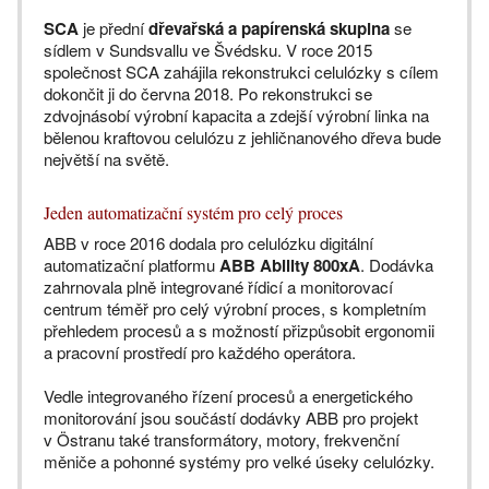
SCA
je přední
dřevařská a papírenská skupina
se
sídlem v Sundsvallu ve Švédsku. V roce 2015
společnost SCA zahájila rekonstrukci celulózky s cílem
dokončit ji do června 2018. Po rekonstrukci se
zdvojnásobí výrobní kapacita a zdejší výrobní linka na
bělenou kraftovou celulózu z jehličnanového dřeva bude
největší na světě.
Jeden automatizační systém pro celý proces
ABB v roce 2016 dodala pro celulózku digitální
automatizační platformu
ABB Ability 800xA
. Dodávka
zahrnovala plně integrované řídicí a monitorovací
centrum téměř pro celý výrobní proces, s kompletním
přehledem procesů a s možností přizpůsobit ergonomii
a pracovní prostředí pro každého operátora.
Vedle integrovaného řízení procesů a energetického
monitorování jsou součástí dodávky ABB pro projekt
v Östranu také transformátory, motory, frekvenční
měniče a pohonné systémy pro velké úseky celulózky.