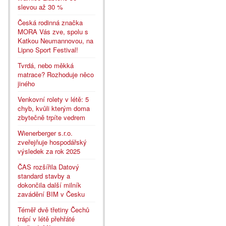
slevou až 30 %
Česká rodinná značka
MORA Vás zve, spolu s
Katkou Neumannovou, na
Lipno Sport Festival!
Tvrdá, nebo měkká
matrace? Rozhoduje něco
jiného
Venkovní rolety v létě: 5
chyb, kvůli kterým doma
zbytečně trpíte vedrem
Wienerberger s.r.o.
zveřejňuje hospodářský
výsledek za rok 2025
ČAS rozšířila Datový
standard stavby a
dokončila další milník
zavádění BIM v Česku
Téměř dvě třetiny Čechů
trápí v létě přehřáté