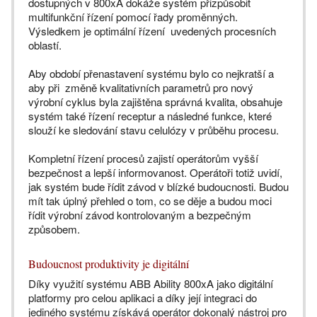
dostupných v 800xA dokáže systém přizpůsobit
multifunkční řízení pomocí řady proměnných.
Výsledkem je optimální řízení uvedených procesních
oblastí.
Aby období přenastavení systému bylo co nejkratší a
aby při změně kvalitativních parametrů pro nový
výrobní cyklus byla zajištěna správná kvalita, obsahuje
systém také řízení receptur a následné funkce, které
slouží ke sledování stavu celulózy v průběhu procesu.
Kompletní řízení procesů zajistí operátorům vyšší
bezpečnost a lepší informovanost. Operátoři totiž uvidí,
jak systém bude řídit závod v blízké budoucnosti. Budou
mít tak úplný přehled o tom, co se děje a budou moci
řídit výrobní závod kontrolovaným a bezpečným
způsobem.
Budoucnost produktivity je digitální
Díky využití systému ABB Ability 800xA jako digitální
platformy pro celou aplikaci a díky její integraci do
jediného systému získává operátor dokonalý nástroj pro