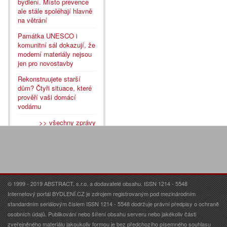
bydlení. Místo prevence
ale stále spoléhají hlavně
na větrání
Památka UNESCO i
komunitní sál dokazují, že
moderní materiály nejsou
jen pro novostavby
Rekonstruujete starší
dům? Čtyři situace, které
prověří vaši domácí
vodárnu
>> všechny zprávy
© 1999 - 2019 ABSTRACT, s.r.o. a dodavatelé obsahu. ISSN 1214 - 5548
Internetový portál BYDLENÍ.CZ je zdrojem registrovaným pod mezinárodním
standardním seriálovým číslem ISSN 1214 - 5548 dodržuje právní předpisy o ochraně
osobních údajů. Publikování nebo šíření obsahu serveru nebo jakékoliv části
zveřejněného materiálu jakoukoliv formou je bez předchozího písemného souhlasu