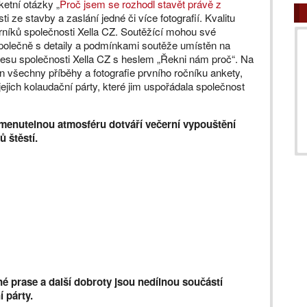
etní otázky „
Proč jsem se rozhodl stavět právě z
i ze stavby a zaslání jedné či více fotografií. Kvalitu
rníků společnosti Xella CZ. Soutěžící mohou své
 společně s detaily a podmínkami soutěže umístěn na
esu společnosti Xella CZ s heslem „Řekni nám proč“. Na
 všechny příběhy a fotografie prvního ročníku ankety,
jejich kolaudační párty, které jim uspořádala společnost
enutelnou atmosféru dotváří večerní vypouštění
 štěstí.
né prase a další dobroty jsou nedílnou součástí
 párty.