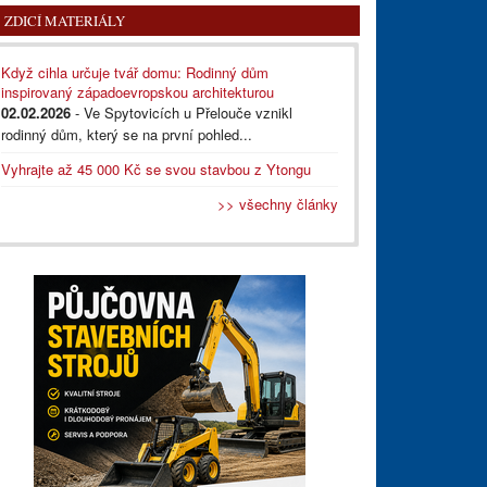
ZDICÍ MATERIÁLY
Když cihla určuje tvář domu: Rodinný dům
inspirovaný západoevropskou architekturou
02.02.2026
- Ve Spytovicích u Přelouče vznikl
rodinný dům, který se na první pohled...
Vyhrajte až 45 000 Kč se svou stavbou z Ytongu
>> všechny články