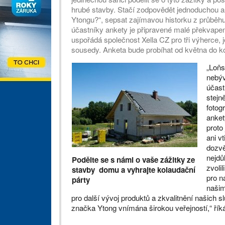
hrubé stavby. Stačí zodpovědět jednoduchou an
Ytongu?“, sepsat zajímavou historku z průběhu 
účastníky ankety je připravené malé překvapení
uspořádá společnost Xella CZ pro tři výherce, 
sousedy. Anketa bude probíhat od května do k
„Loňs
nebýv
účast
stejn
fotog
anket
proto
ani v
dozvě
nejdůl
Podělte se s námi o vaše zážitky ze
zvoli
stavby domu a vyhrajte kolaudační
pro n
párty
našim
pro další vývoj produktů a zkvalitnění našich s
značka Ytong vnímána širokou veřejností,“ řík