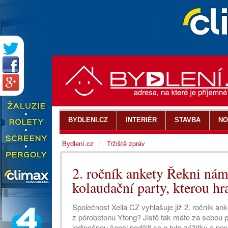
BYDLENI.CZ
INTERIÉR
STAVBA
NO
Bydlení.cz
Tržiště zpráv
2. ročník ankety Řekni nám 
kolaudační party, kterou h
Společnost Xella CZ vyhlašuje již 2. ročník a
z pórobetonu Ytong? Jistě tak máte za sebou p
jedinečnou šanci podělit se o tyto zážitky a p