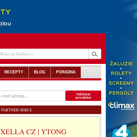
RECEPTY
BLOG
PORADNA
Odebírat
newsletter
PARTNER SEKCE
XELLA CZ | YTONG