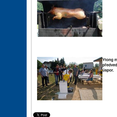
Ytong mi
předved
úspor.