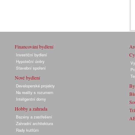
Financování bydlení
Arc
Cyk
Investiční bydlení
Hypoteční úvěry
Vy
Stavební spoření
Pr
Te
Nové bydlení
By
Developerské projekty
Na reality s rozumem
Bl
Inteligentní domy
So
Hobby a zahrada
Trž
Bazény a zastřešení
A
Zahradní architektura
Rady kutilům