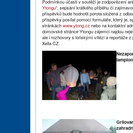
Podmínkou účasti v soutěži je zodpovězení ank
Ytongu
“, sepsání krátkého příběhu či zajímavost
příspěvků bude hodnotit porota složená z odbo
příspěvky posílat pomocí formuláře, který je,
stránkách
www.ytong.cz
nebo na kontaktní adr
domovské stránce Ytongu zájemci najdou nejen
ale i rozhovory s loňskými vítězi a reportáže z 
Xella CZ.
Nezapom
lampionů
Grilova
zahradní