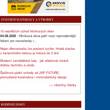
STAVEBNÍ MATERIÁLY A VÝROBKY
10 největších výhod hliníkových oken
04.08.2026
- Hliníková okna patří mezi nejmodernější
řešení pro novostavby i...
Nejen dřevostavbu lze postavit rychle. Hrubá stavba
z keramického betonu je hotová do 2 dnů
Moderní zemědělské haly - jak efektivně chránit
drahou techniku a úrodu
Špičkové půdní schody od JAP FUTURE,
promyšlená konstrukce i minimalistický design
>> všechny články
RODINNÉ DOMY