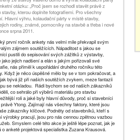
ketní otázku: „Proč jsem se rozhodl stavět právě z
stavby, kterou doplníte fotografiemi. Pro všechny
. Hlavní výhru, kolaudační párty v místě stavby,
jejich rodiny, známé, pomocníky na stavbě a třeba i nové
once srpna 2011.
ký první ročník ankety nás velmi mile překvapil svým
alým zájmem soutěžících. Nápaditost s jakou se
níci pustili do sepisování svých zážitků z výstavby,
ě jako jejich nadšení a elán s jakým pořizovali své
rafie, nás přiměl k uspořádání druhého ročníku této
y. Když je něco úspěšné mělo by se v tom pokračovat, a
 jak bývá již při našich soutěžích zvykem, meze fantazii
tipu se nekladou. Rádi bychom se od našich zákazníků
děli, co sehrálo při výběrů materiálu pro stavbu
ežitější roli a jaké byly hlavní důvody, proč si stavebníci
li právě Ytong. Zajímají nás všechny faktory, které jsou
aše zákazníky klíčové. Podněty od stavebníků, kteří s
i výrobky pracují, jsou pro nás cennou zpětnou vazbou
lužeb. Smyslem celé této akce je ještě lépe poznat, jak je
á o anketě projektová specialistka Zuzana Krausová.