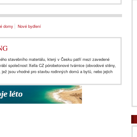
né domy
Nové bydlení
NG
kého stavebního materiálu, který v Česku patří mezi zavedené
bí společnost Xella CZ pórobetonové tvárnice (obvodové stěny,
), jež jsou vhodné pro stavbu rodinných domů a bytů, nebo jejich