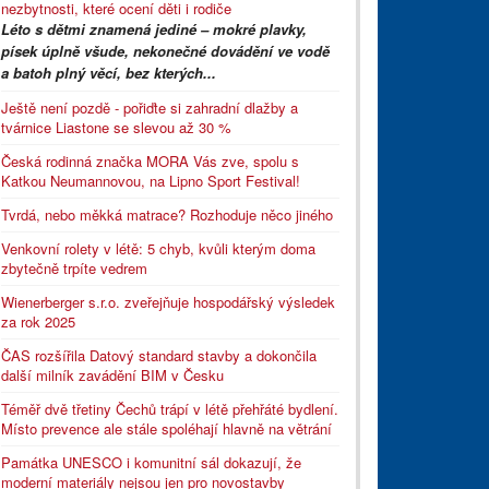
nezbytnosti, které ocení děti i rodiče
Léto s dětmi znamená jediné – mokré plavky,
písek úplně všude, nekonečné dovádění ve vodě
a batoh plný věcí, bez kterých...
Ještě není pozdě - pořiďte si zahradní dlažby a
tvárnice Liastone se slevou až 30 %
Česká rodinná značka MORA Vás zve, spolu s
Katkou Neumannovou, na Lipno Sport Festival!
Tvrdá, nebo měkká matrace? Rozhoduje něco jiného
Venkovní rolety v létě: 5 chyb, kvůli kterým doma
zbytečně trpíte vedrem
Wienerberger s.r.o. zveřejňuje hospodářský výsledek
za rok 2025
ČAS rozšířila Datový standard stavby a dokončila
další milník zavádění BIM v Česku
Téměř dvě třetiny Čechů trápí v létě přehřáté bydlení.
Místo prevence ale stále spoléhají hlavně na větrání
Památka UNESCO i komunitní sál dokazují, že
moderní materiály nejsou jen pro novostavby