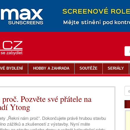
VÉ BYDLENÍ
HOBBY A ZAHRADA
SOUTĚŽE
SERIÁLY
proč. Pozvěte své přátele na
radí Ytong
nkety „Řekni nám proč“. Dokončujete právě hrubou stavbu
lno zážitků a zkušeností z výstavby. Nyní máte
ostřehy ze stavby vašeho domu a vyhrát kolaudační párty