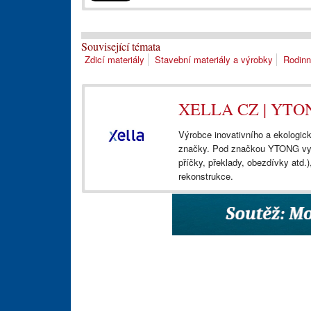
Související témata
Zdicí materiály
Stavební materiály a výrobky
Rodin
XELLA CZ | YTO
Výrobce inovativního a ekologic
značky. Pod značkou YTONG vyrá
příčky, překlady, obezdívky atd.
rekonstrukce.