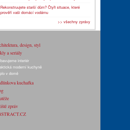
Rekonstruujete starší dům? Čtyři situace, které
prověří vaši domácí vodárnu
>> všechny zprávy
hitektura, design, styl
ly a seriály
bavujeme interiér
aktická moderní kuchyně
plo v domě
dlínkova kuchařka
og
utěže
iště zpráv
BSTRACT.CZ