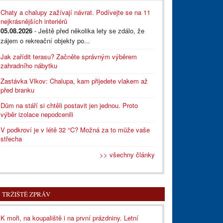
Chaty a chalupy zažívají návrat. Podívejte se na 11
nejkrásnějších interiérů
05.08.2026
- Ještě před několika lety se zdálo, že
zájem o rekreační objekty po...
Jak zařídit terasu? Začněte správným výběrem
zahradního nábytku
Zastávka Vlkov: Chalupa, kam přijedete vlakem až
před branku
Dům na stáří si chtěli postavit jen jednou. Proto
výběr izolace nepodcenili
V podkroví je v létě 32 °C? Možná za to může vaše
střecha
>> všechny články
TRŽIŠTĚ ZPRÁV
K moři, na koupaliště i na první prázdniny. Letní