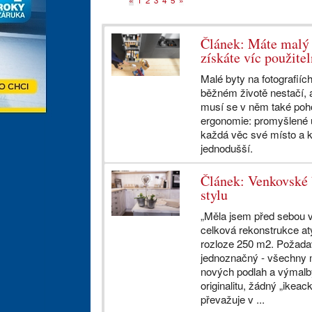
«
1
2
3
4
5
»
Článek: Máte malý 
získáte víc použite
Malé byty na fotografiíc
běžném životě nestačí, a
musí se v něm také poho
ergonomie: promyšlené 
každá věc své místo a k
jednodušší.
Článek: Venkovské 
stylu
„Měla jsem před sebou v
celková rekonstrukce at
rozloze 250 m2. Požadav
jednoznačný - všechny 
nových podlah a výmalby
originalitu, žádný „ikeac
převažuje v ...