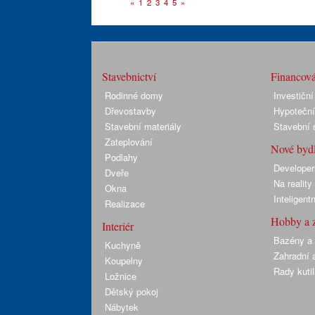
«
1
2
3
4
5
»
Stavebnictví
Financová
Rodinné domy
Investiční
Dřevostavby
Hypoteční
Stavební materiály
Stavební 
Zateplování
Nové bydl
Podlahy
Developer
Dveře
Na realit
Okna
Inteligent
Realizace
Hobby a 
Interiér
Bazény a 
Kuchyně
Zahradní a
Koupelny
Rady kuti
Ložnice
Dětský pokoj
Nábytek