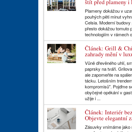
štít před plameny i
Plameny dokážou v uza
pouhých pěti minut vyhna
Celsia. Moderní budovy 
přesto dokážou tomuto p
technologiím v rámech o
Článek: Grill & Chil
zahrady mění v luxu
Vůně dřevěného uhlí, smí
paprsky na tváři. Grilov
ale zapomeňte na spále
tácku. Letošním trendem
kompromisů". Pojďme se 
obyčejné opékání v gast
užije i ...
Článek: Interiér be
Objevte elegantní 
Zásuvky vnímáme jako 