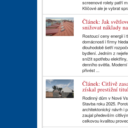
screenové rolety patří me
Klíčové ale je vybrat spr
Článek: Jak světlo
snižovat náklady na
Rostoucí ceny energií i t
domácnosti i firmy hledat
dlouhodobě šetří rozpoč
bydlení. Jedním z nejefe
snížit spotřebu elektřiny,
denního světla. Moderní
přivést ...
Článek: Citlivě za
získal prestižní tit
Rodinný dům v Nové Vsi u
Stavba roku 2025. Porot
architektonický návrh i p
zaujal především citliv
celkovou kvalitou proved