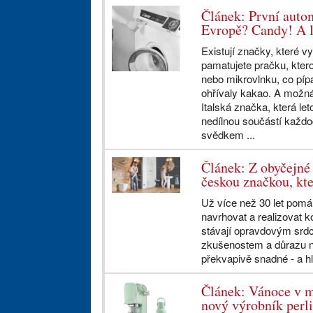
Článek: První auto
Evropě? Candy! A le
Existují značky, které v
pamatujete pračku, kter
nebo mikrovlnku, co pípal
ohřívaly kakao. A možná
Italská značka, která let
nedílnou součástí každo
svědkem ...
Článek: Z obyčejné 
českou značkou, kt
Už více než 30 let pomá
navrhovat a realizovat k
stávají opravdovým sr
zkušenostem a důrazu na
překvapivě snadné - a h
Článek: Vánoce v m
nový výrobník perl