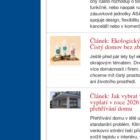
ony často rozhodují o to
funkčně, nebo naopak ru
zásuvkové jednotky ASA 
spojuje design, flexibilit
kanceláři nebo v komerč
Článek: Ekologický
Čistý domov bez zb
Ještě před pár lety byl e
okrajovým tématem. Dne
více domácností i firem
chceme mít čistý prostor
ani životního prostředí.
Článek: Jak vybrat 
vyplatí v roce 2026 
přehřívání domu
Přehřívání domu v létě u
standardní problém. Klim
venkovní stínění řeší pří
snížit teplotu v interiéru