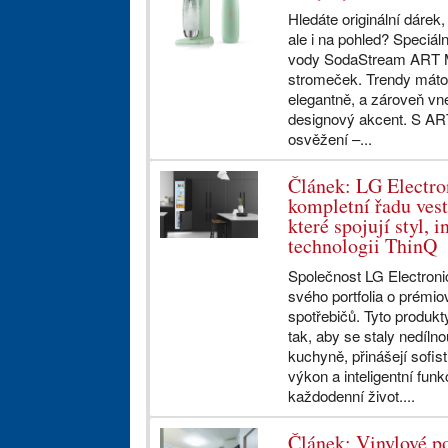
Hledáte originální dárek,
ale i na pohled? Speciáln
vody SodaStream ART MI
stromeček. Trendy máto
elegantně, a zároveň v
designový akcent. S AR
osvěžení –...
Článek: LG Electron
kompletní řadu vest
které spojují styl, 
technologii ThinQ
Společnost LG Electroni
svého portfolia o prémi
spotřebičů. Tyto produkt
tak, aby se staly nedíl
kuchyně, přinášejí sofis
výkon a inteligentní fun
každodenní život....
Článek: Vinylové p