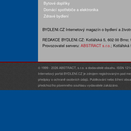
Bytové doplňky
Domácí spotřebiče a elektronika
Zdravé bydlení
BYDLENI.CZ
Internetový magazín o bydlení a životní
REDAKCE BYDLENI.CZ:
Kotlářská 5, 602 00 Brno;
Provozovatel serveru:
ABSTRACT s.r.o.
; Kotlářská
© 1999 - 2026 ABSTRACT, s.r.o. a dodavatelé obsahu. ISSN 121
Internetový portál BYDLENÍ.CZ je zdrojem registrovaným pod me
předpisy o ochraně osobních údajů. Publikování nebo šíření obsah
předchozího písemného souhlasu vydavatele zakázáno.