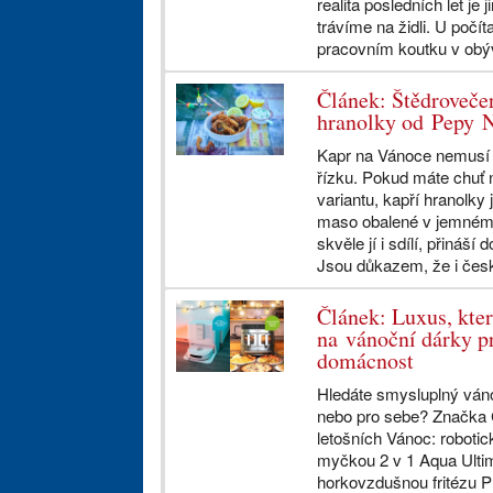
realita posledních let je 
trávíme na židli. U počíta
pracovním koutku v obý
Článek: Štědroveče
hranolky od Pepy 
Kapr na Vánoce nemusí m
řízku. Pokud máte chuť 
variantu, kapří hranolky 
maso obalené v jemném 
skvěle jí i sdílí, přináší
Jsou důkazem, že i česká
Článek: Luxus, kte
na vánoční dárky pr
domácnost
Hledáte smysluplný váno
nebo pro sebe? Značka C
letošních Vánoc: roboti
myčkou 2 v 1 Aqua Ulti
horkovzdušnou fritézu 