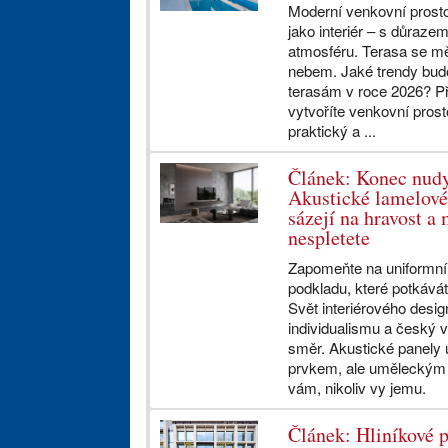
Moderní venkovní prosto
jako interiér – s důrazem
atmosféru. Terasa se mě
nebem. Jaké trendy bud
terasám v roce 2026? Při
vytvoříte venkovní prost
praktický a ...
Článek: Konec nudy
Akustické lamelové
sázejí na hravost a 
nespletete
Zapomeňte na uniformní
podkladu, které potkává
Svět interiérového desi
individualismu a český 
směr. Akustické panely 
prvkem, ale uměleckým d
vám, nikoliv vy jemu.
Článek: Hliníkové pr