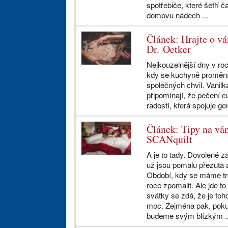
spotřebiče, které šetří č
domovu nádech ...
Článek: Hrajte o v
Dr. Oetker
Nejkouzelnější dny v roce
kdy se kuchyně promění 
společných chvil. Vanil
připomínají, že pečení cuk
radostí, která spojuje ge
Článek: Tipy na vá
SCANquilt
A je to tady. Dovolené za
už jsou pomalu přezuta 
Období, kdy se máme tr
roce zpomalit. Ale jde t
svátky se zdá, že je toh
moc. Zejména pak, poku
budeme svým blízkým ..