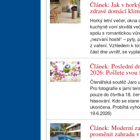
Článek: Jak v hork
zdravé domácí klim
Horký letní večer, okna 
kuchyně voní skvělá veče
spolu s romantickou vůn
„nezvaní hosté“ – pyly, 
z vaření. Vzhledem k tom
část dne uvnitř, se vyplat
Článek: Poslední dn
2026: Pošlete svou f
Čtenářská soutěž Jaro u 
Pro fotografie s jarní t
pouze do čtvrtka 18. če
hlasování. Kdo se stane
ukončena. Probíhá vyho
19.6.2026)
Článek: Moderní za
proměnit zahradu v