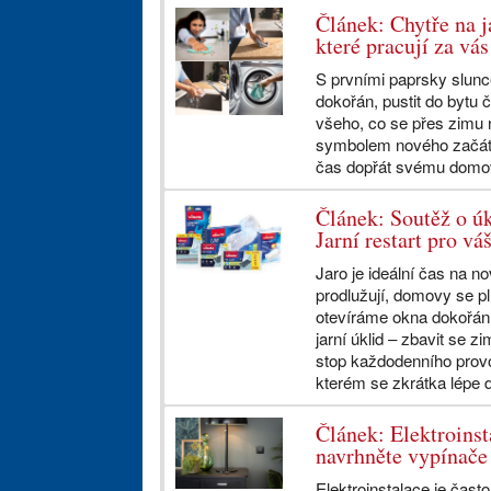
Článek: Chytře na j
které pracují za vás
S prvními paprsky slunce
dokořán, pustit do bytu 
všeho, co se přes zimu 
symbolem nového začátku
čas dopřát svému domovu
Článek: Soutěž o úk
Jarní restart pro v
Jaro je ideální čas na n
prodlužují, domovy se pl
otevíráme okna dokořán.
jarní úklid – zbavit se z
stop každodenního provo
kterém se zkrátka lépe 
Článek: Elektroinst
navrhněte vypínače
Elektroinstalace je čast