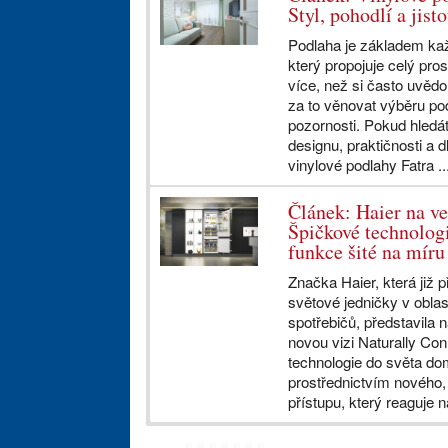
Styl, pohodlí a jis
Podlaha je základem každ
který propojuje celý pros
více, než si často uvědo
za to věnovat výběru po
pozornosti. Pokud hledá
designu, praktičnosti a d
vinylové podlahy Fatra ..
Článek: Haier na ve
Špičkové technolog
funkce šité na míru
Značka Haier, která již p
světové jedničky v obla
spotřebičů, představila 
novou vizi Naturally Co
technologie do světa do
prostřednictvím nového
přístupu, který reaguje na