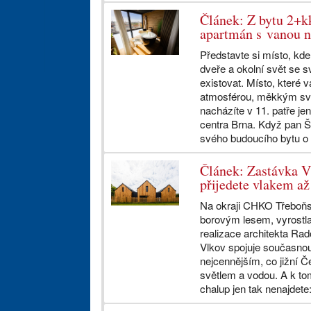
Článek: Z bytu 2+kk
apartmán s vanou n
Představte si místo, kd
dveře a okolní svět se
existovat. Místo, které 
atmosférou, měkkým svě
nacházíte v 11. patře jen
centra Brna. Když pan Š
svého budoucího bytu o .
Článek: Zastávka V
přijedete vlakem až
Na okraji CHKO Třeboňs
borovým lesem, vyrostl
realizace architekta Ra
Vlkov spojuje současnou
nejcennějším, co jižní Č
světlem a vodou. A k to
chalup jen tak nenajdete