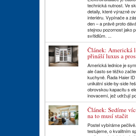
technická nutnost. Ve sk
detaily, které výrazně ov
interiéru. Vypínače a 
den – a právě proto dáv
stejnou pozornost jako 
svítidlům. ...
Článek: Americká l
přináší luxus a pr
Americká lednice je sym
ale často se těžko začl
kuchyně. Řada Haier ID 
unikátní side-by-side ře
obrovskou kapacitu s e
inovacemi, jež udržují po
Článek: Sedíme více
na to musí stačit
Postel vybíráme pečlivě
testujeme, o kvalitním 