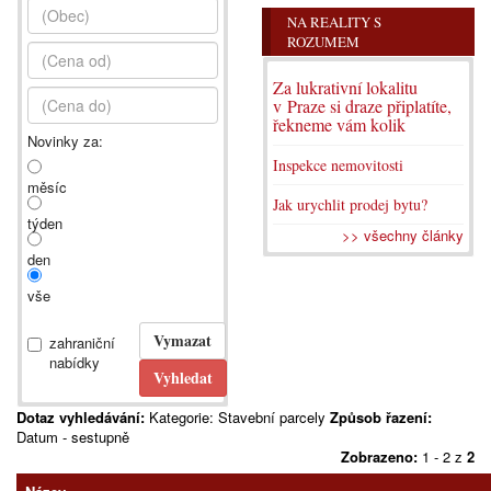
NA REALITY S
ROZUMEM
Za lukrativní lokalitu
v Praze si draze připlatíte,
řekneme vám kolik
Novinky za:
Inspekce nemovitosti
měsíc
Jak urychlit prodej bytu?
týden
>> všechny články
den
vše
zahraniční
nabídky
Dotaz vyhledávání:
Kategorie: Stavební parcely
Způsob řazení:
Datum - sestupně
Zobrazeno:
1 - 2 z
2