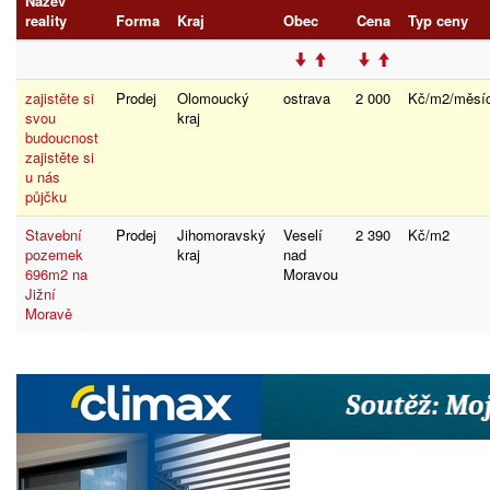
Název
reality
Forma
Kraj
Obec
Cena
Typ ceny
zajistěte si
Prodej
Olomoucký
ostrava
2 000
Kč/m2/měsí
svou
kraj
budoucnost
zajistěte si
u nás
půjčku
Stavební
Prodej
Jihomoravský
Veselí
2 390
Kč/m2
pozemek
kraj
nad
696m2 na
Moravou
Jižní
Moravě