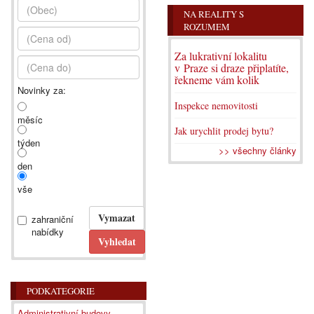
NA REALITY S
ROZUMEM
Za lukrativní lokalitu
v Praze si draze připlatíte,
řekneme vám kolik
Novinky za:
Inspekce nemovitosti
měsíc
Jak urychlit prodej bytu?
týden
>> všechny články
den
vše
zahraniční
nabídky
PODKATEGORIE
Administrativní budovy