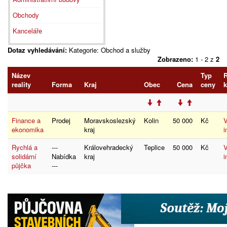
Obchody
Kanceláře
Dotaz vyhledávání:
Kategorie: Obchod a služby
Zobrazeno:
1 - 2 z
2
Název
Typ
R
reality
Forma
Kraj
Obec
Cena
ceny
k
Finance a
Prodej
Moravskoslezský
Kolin
50 000
Kč
V
ekonomika
kraj
i
Rychlá a
---
Královehradecký
Teplice
50 000
Kč
V
solidární
Nabídka
kraj
i
půjčka
---