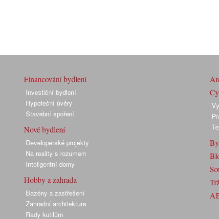
Financování bydlení
Arc
Cyk
Investiční bydlení
Hypoteční úvěry
Vy
Stavební spoření
Pr
Te
Nové bydlení
By
Developerské projekty
Na reality s rozumem
Bl
Inteligentní domy
So
Hobby a zahrada
Trž
Bazény a zastřešení
A
Zahradní architektura
Rady kutilům