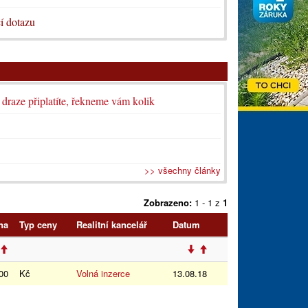
í dotazu
i draze připlatíte, řekneme vám kolik
>> všechny články
Zobrazeno:
1 - 1 z
1
na
Typ ceny
Realitní kancelář
Datum
00
Kč
Volná inzerce
13.08.18