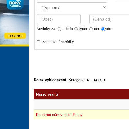
Novinky za:
měsíc
týden
den
vše
zahraniční nabídky
Dotaz vyhledávání:
Kategorie: 4+1 (4+kk)
Název reality
Koupíme dům v okolí Prahy