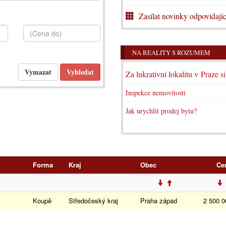
Zasílat novinky odpovídajíc
NA REALITY S ROZUMEM
Za lukrativní lokalitu v Praze s
Inspekce nemovitosti
Jak urychlit prodej bytu?
Forma
Kraj
Obec
Ce
Koupě
Středočeský kraj
Praha západ
2 500 0