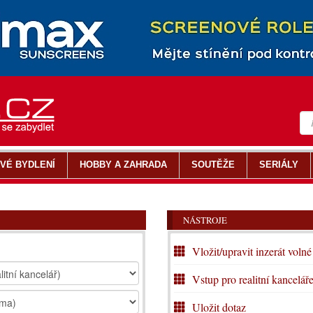
VÉ BYDLENÍ
HOBBY A ZAHRADA
SOUTĚŽE
SERIÁLY
NÁSTROJE
Vložit/upravit inzerát volné
Vstup pro realitní kancelář
Uložit dotaz