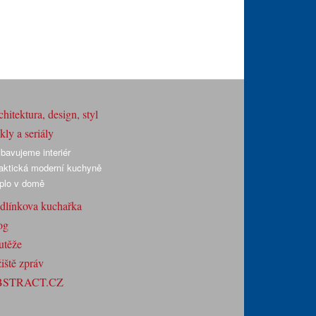
hitektura, design, styl
ly a seriály
bavujeme interiér
aktická moderní kuchyně
plo v domě
dlínkova kuchařka
og
utěže
iště zpráv
BSTRACT.CZ